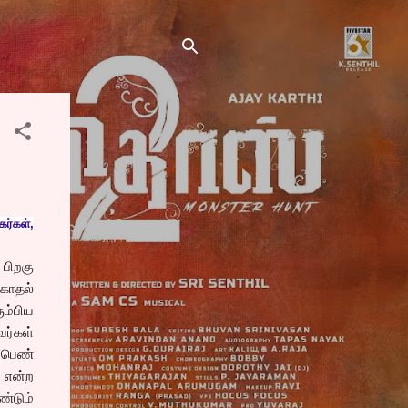
ர்கள்,
பிறகு
காதல்
ும்பிய
ர்கள்
 பெண்
 என்ற
்டும்