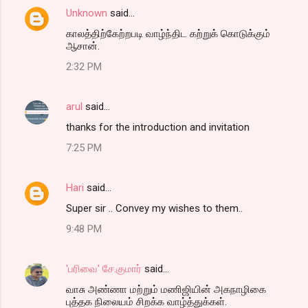
Unknown
said…
e
காலத்திற்கேற்றபடி வாழ்ந்திட கற்றுக் கொடுக்கும்
n
ஆசான்.
t
2:32 PM
s
arul
said…
thanks for the introduction and invitation
7:25 PM
Hari
said…
Super sir .. Convey my wishes to them..
9:48 PM
'பரிவை' சே.குமார்
said…
வாசு அண்ணா மற்றும் மணிஜியின் அகநாழிகை
புத்தக நிலையம் சிறக்க வாழ்த்துக்கள்.