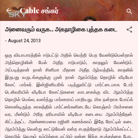
Skip to main content
Cable சங்கர்
அனைவரும் வருக.. அகநாழிகை புத்தக கடை
-
August 24, 2013
ஒரு வியாபாரத்தில் ஈடுபட்டு அதில் வெற்றி பெற வேண்டுமென்றால்
அத்தொழிலின் மேல் அதீத ஈடுபாடும், காதலும் வேண்டும்.
அப்படித்தான் நான் சினிமா மீதான அதீத ஆர்வத்தில், காதலில்
இருபது வருடங்களுக்கு முன் நான் ஆரம்பித்த தொழில் வீடியோ
கேசட் பார்லர். இன்ஜினியரிங் படித்துவிட்டு பார்ட்டைமாக டோர்
டெலிவரியில் வீடியோ கேசட்டுகளை வாடகைக்கு விட ஆரம்பித்த
தொழில் மெல்ல, வளர்ந்து பார்லாராய் மாறியது. மிக நன்றாக போய்க்
கொண்டிருந்த காலத்தில் பார்ட்னர்களிடையே கொஞ்சம் பிரச்சனை
வர, மீண்டும் அதே ஏரியாவில் வீடியோ கடையை ஆரம்பித்தேன்.
கிட்டத்தட்ட அண்ணாமலை ரஜினி கணக்காய் இதே ரோட்டில் கடை
ஆரம்பித்து வென்று காட்டுவேன் என்ற சபதத்தோடு ஆரம்பிக்கப்பட்ட
தொழில். வெறும் நம்பிக்கை மட்டும் என்ன இந்த சபத்தத்தை போட