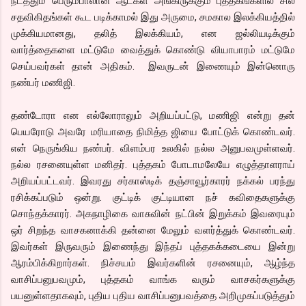
நடத்தும் பெரும்பாலான ஆட்கள் அங்கிருக்கும் புத்தகங்களில் சில
சதவிகிதங்கள் கூட படிக்காமல் இது அருமை, சமகால இலக்கியத்தில்
முக்கியமானது, தலித் இலக்கியம், என ஜல்லியடிக்கும்
வார்த்தைகளை மட்டுமே வைத்துக் கொண்டு வியாபாரம் மட்டுமே
செய்பவர்கள் தான் அதிகம். இவருடன் இணையும் இன்னொரு
நண்பர் மணிஜி.
தண்டோரா என எல்லோராலும் அறியப்பட்டு, மணிஜி என்று தன்
பெயரோடு அவரே மரியாதை நிமித்த ஜியை போட்டுக் கொண்டவர்.
என் நெருங்கிய நண்பர். விளம்பர உலகில் நல்ல அனுபவமுள்ளவர்.
நல்ல ரசனையுள்ள மனிதர். புத்தகம் போடாமலேயே எழுத்தாளராய்
அறியப்பட்டவர். இவரது சர்காஸ்டிக் தஞ்சாவூர்காரர் நக்கல் பரந்து
ரசிக்கப்படும் ஒன்று. குட்டிக் குட்டியான நச் கவிதைகளுக்கு
சொந்தக்காரர். அகநாழிகை வாசுவின் நட்பின் இறுக்கம் இவரையும்
ஒர் சிறந்த வாசகனாக்கி தன்னை மேலும் வளர்த்துக் கொண்டவர்.
இவர்கள் இருவரும் இணைந்து இந்தப் புத்தகக்கடையை இன்று
ஆரம்பிக்கிறார்கள். நிச்சயம் இவர்களின் ரசனையும், ஆழ்ந்த
வாசிப்பனுபவமும், புத்தகம் வாங்க வரும் வாசகர்களுக்கு
பயனுள்ளதாகவும், புதிய புதிய வாசிப்பனுபவத்தை அறிமுகப்படுத்தும்