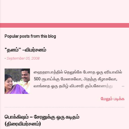
Popular posts from this blog
"தனம்” -விமர்சனம்
-
September 05, 2008
ஹைதராபாத்தில் தெலுங்கே பேசாத ஓரு ஏரியாவில்
500 ரூபாய்க்கு மேலாகவோ, அதற்கு கீழாகவோ,
வாங்காத ஓரு தமிழ் விபசாரி கும்பகோணத்து
அக்ரஹாரத்தின் வீட்டில் மருமகளாக
மேலும் படிக்க
வாழ்கைபடுகிறாள். அவளுடய வாழ்கை எப்படி
அமைந்தது? என்ற ஓரு நல்ல லைனை , சங்கீதா
தன்னுடய இடுப்பை சுழற்றி, சுழற்றி நடப்பதை போல்
பொக்கிஷம் – சேரனுக்கு ஒரு கடிதம்
சும்மா, சுத்தி, சுத்தி குழப்பி, நம்பமுடியாத
(திரைவிமர்சனம்)
திரைக்கதையால் சொதப்பி,சங்கீதாவை ஏதோ