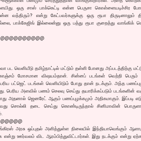
ஜுகளூக்கான பணமும் சேர்த்துத்தான் வாங்குகிறார்கள். அதை கொடுக்
ையிது. ஒரு சாஸ் பாக்கெட்டி என்ன பெருசா கொள்ளையடிச்சிர போர
ன்ன வந்திரும்? என்று கேட்பவர்களுக்கு ஒரு ரூபா திருடினாலும் தி
 இல்லை, பாக்கேஜிங் இல்லைன்னு ஒரு பத்து ரூபா குறைத்து வாங்கிக்
@@@@@@@@@@@
வா பட வெளியீடு தமிழ்நாட்டில் மட்டும் தள்ளி போனது அப்படத்திற்கு மட்
கொஞ்சம் மோசமான விஷயம்தான். சின்னப் படங்கள் வெற்றி பெரும்
ெரிய பட்ஜெட் படங்கள் வெளியிடும் போது தான் நடக்கும். அந்த பணப்பு
்லது. பெரிய அளவில் பணம் செலவு செய்து தயாரிக்கப்படும் படங்களின் வ
து அதனால் ஜெனரேட் ஆகும் பணப்புழக்கமும் அதிகமாகும். இப்படி எடு
வது சொல்லி தடை செய்து கொண்டிருந்தால் சினிமாவின் பொருளா
்.
@@@@@@
ங்கிரஸ் அரசு ஒப்புதல் அளித்துள்ள நிலையில் இந்தியாவெங்கும் ஆளா
்க என்று ஊர்வலம் விட ஆரம்பித்துவிட்டார்கள். இது நடக்கும் என்று ஏ