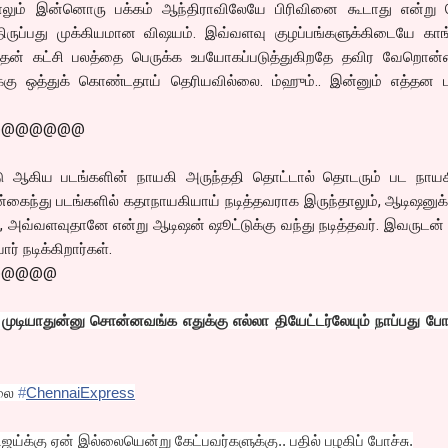
லும் இன்னொரு பக்கம் ஆந்திராவிலேயே பிரிவினை கூடாது என்று ப
திருப்பது முக்கியமான விஷயம். இவ்வளவு குழப்பங்களுக்கிடையே காங்
ம் தன் கட்சி பலத்தை பெருக்க உபயோகப்படுத்துகிறதே தவிர வேறொன்ற
்கு ஒத்துக் கொண்டதாய் தெரியவில்லை. ம்ஹும்.. இன்னும் எத்தன பா
@@@@@@@
கட்டு ஆகிய படங்களின் நாயகி அருந்ததி தொட்டால் தொடரும் பட நாயக
நான்கைந்து படங்களில் கதாநாயகியாய் நடித்தவராக இருந்தாலும், ஆடிஷனுக
 அவ்வளவுதானே என்று ஆடிஷன் ஷூட்டுக்கு வந்து நடித்தவர். இவருடன்
் நடிக்கிறார்கள்.
@@@@@
 முடியாதுன்னு சொன்னவங்க எதுக்கு எல்லா தியேட்டர்லேயும் நாப்பது 
யலை
‪#‎
ChennaiExpress
ிஜய்க்கு ஏன் இல்லையென்று கேட்பவர்களுக்கு.. பதில் பழகிப் போச்சு.