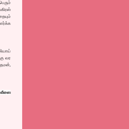
ெரும்
கிரஸ்
ையும்
ர்க்க
ியாய்
்கு வர
 தமன்,
போலீஸை