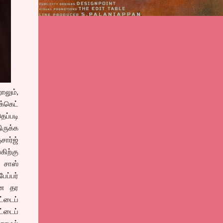
ாலும்,
க்கெட்
ெப்படி
ிருக்க
சார்ஜ்
ிற்கு
 சாஸ்
ேப்பர்
னே தர
்டைப்
்டைப்