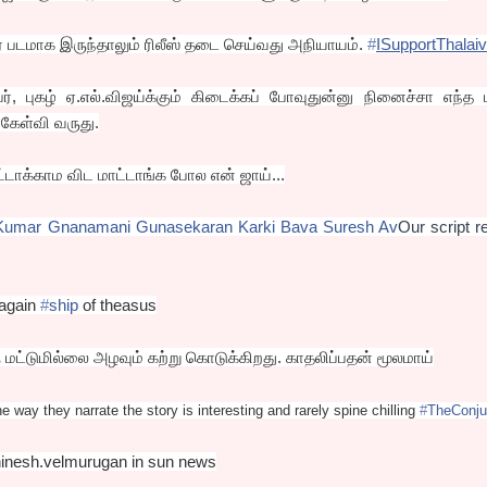
் படமாக இருந்தாலும் ரிலீஸ் தடை செய்வது அநியாயம்.
‪#‎
ISupportThalai
, புகழ் ஏ.எல்.விஜய்க்கும் கிடைக்கப் போவுதுன்னு நினைச்சா எந்த 
கேள்வி வருது.
ட்டாக்காம விட மாட்டாங்க போல என் ஜாய்...
Kumar
Gnanamani Gunasekaran
Karki Bava
Suresh Av
Our script r
 again
‪#‎
ship‬
of theasus
கு மட்டுமில்லை அழவும் கற்று கொடுக்கிறது. காதலிப்பதன் மூலமாய்
e way they narrate the story is interesting and rarely spine chilling
#‎
TheConju
inesh.velm
urugan in sun news