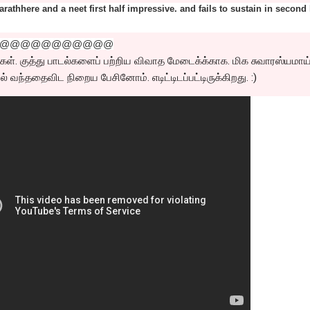
thhere and a neet first half impressive. and fails to sustain in second 
@@@@@@@@@@@
டார்கள். குத்து பாடல்களைப் பற்றிய விவாத மேடைக்க்காக. மிக சுவாரஸ்யமாய
் வந்ததைவிட நிறைய பேசினோம். எடிட்டிடப்பட்டிருக்கிறது. :)