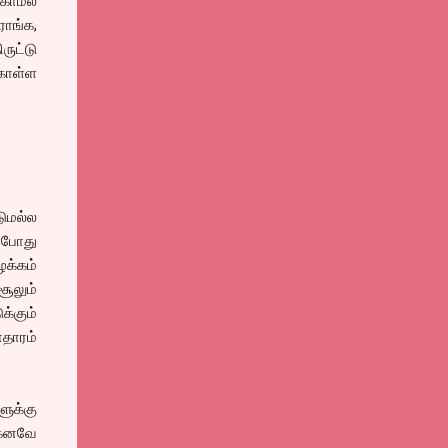
காமல்
ாங்க,
ருட்டு
 கொள்ள
டுமல்ல
 போது
ழக்கம்
சூலும்
க்கும்
தாரம்
ளுக்கு
ற்கனவே