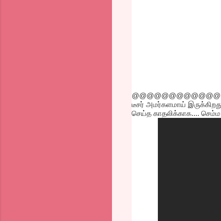
@@@@@@@@@@@@
டீசர் அமர்களமாய் இருக்கிறத
செய்த காதலிக்காக.... செம்ம