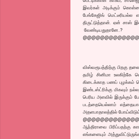
பெட்டிக்கான காசும், சாஸே
இவர்கள் அடிக்கும் கொள்ள
பேங்கேஜிங் மெட்டீரியல்ல எ
திருட்டுத்தான். ஏன் சாஸ்
வேண்டியதுதானே..?
@@@@@@@@@@@@
விஸ்வரூபத்திற்கு பிறகு தலை
தமிழ் சினிமா உலகிற்கே 
கிடைக்காத பணப் புழக்கம் ப
இண்டஸ்ட்ரிக்கு மிகவும் நல
பெரிய அளவில் இருக்கும் போ
படத்தையெல்லாம் எத்தையா
அதளபாதாலத்தில் போய்விடும
@@@@@@@@@@@@
ஆந்திராவை பிரிப்பதற்கு கா
எங்களையும் அத்துவிட்டுருங