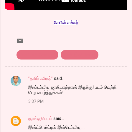
கேபிள் சங்கர்
தொட்டால் தொடரும்
ஜாலி இண்டர்வியூ
”தளிர் சுரேஷ்”
said…
C
இண்டர்வியு ஜாலியாத்தான் இருக்கு! படம் வெற்றி
o
பெற வாழ்த்துக்கள்!
m
3:37 PM
m
e
குரங்குபெடல்
said…
n
இன்ட்ரெஸ்ட்டிங் இன்டெர்வியு . .
t