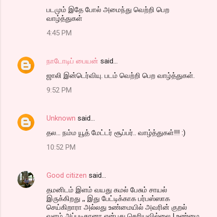
படமும் இதே போல் அமைந்து வெற்றி பெற
s
வாழ்த்துகள்
4:45 PM
நாடோடிப் பையன்
said…
ஜாலி இன்டெர்வியு. படம் வெற்றி பெற வாழ்த்துகள்.
9:52 PM
Unknown
said…
தல... நம்ம யூத் மேட்டர் சூப்பர்.. வாழ்த்துகள்!!! :)
10:52 PM
Good citizen
said…
தமனிடம் இளம் வயது கமல் பேசும் சாயல்
இருக்கிறது ,, இது பேட்டிக்காக பர்பஸ்ஸாக
செய்கிறாரா அல்லது உண்மையில் அவரின் குறல்
வளம் அப்படிதானா என்பது தெரியவில்லை ! உண்மை