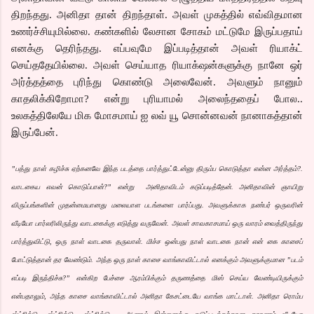
திறந்தது. அனிதா தான் திறந்தாள். அவள் முகத்தில் எவ்விதமான
உணர்ச்சியுமில்லை. கண்களில் லேசான சோகம் மட்டுமே இருப்பதாய்
எனக்கு தெரிந்தது. எப்பவுமே இப்படித்தான் அவள் ரியாக்ட்
செய்ததேயில்லை. அவள் செய்யாத ரியாக்‌ஷன்களுக்கு நானே ஒர்
அர்த்தத்தை புரிந்து கொண்டு அலைவேன். அவளும் நானும்
காதலிக்கிறோமா? என்று புரியாமல் அலைந்ததைப் போல..
உலகத்திலேயே மிக மோசமாய் ஐ லவ் யூ சொன்னவன் நானாகத்தான்
இருப்பேன்.
”பத்து நாள் கழிச்சு ஏற்கனவே இந்த படத்தை பார்த்துட்டேன்னு திரும்ப கொடுத்தா என்ன அர்த்தம்?.
வாடகைய எவன் கொடுப்பான்?” என்று அனிதாவிடம் கடுப்படித்தேன். அனிதாவின் ஞாயிறு
விருப்பங்களின் முதன்மையானது மலையாள படங்களை பார்ப்பது. அவளுக்காக நண்பர் ஒருவரின்
வீடியோ பார்லரிலிருந்து வாடகைக்கு எடுத்து வருவேன். அவள் சாவகாசமாய் ஒரு வாரம் வைத்திருந்து
பார்த்துவிட்டு, ஒரு நாள் வாடகை தருவாள். மிச்ச ஒன்பது நாள் வாடகை நான் என் கை காசைப்
போட்டுத்தான் தர வேண்டும். அந்த ஒரு நாள் காசை வாங்காவிட்டால் எனக்கும் அவளுக்குமான ”படம்
எப்படி இருந்திச்சு?” என்கிற பேச்சை ஆரம்பிக்கும் தருணத்தை மிஸ் செய்ய வேண்டியிருக்கும்
என்பதாலும், அந்த காசை வாங்காவிட்டால் அனிதா கேசட்டையே வாங்க மாட்டாள். அனிதா ரொம்ப