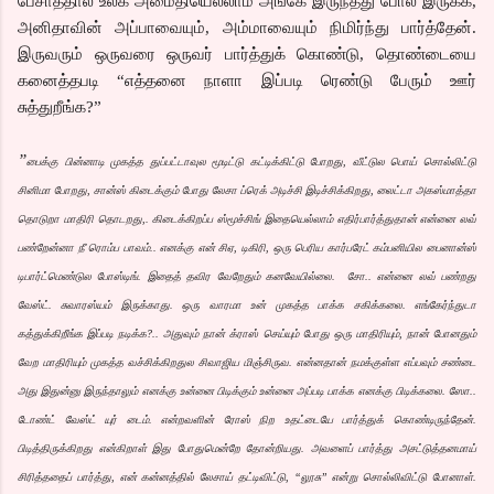
பேசாததால் உலக அமைதியெல்லாம் அங்கே இருந்தது போல இருக்க,
அனிதாவின் அப்பாவையும், அம்மாவையும் நிமிர்ந்து பார்த்தேன்.
இருவரும் ஒருவரை ஒருவர் பார்த்துக் கொண்டு, தொண்டையை
கனைத்தபடி “எத்தனை நாளா இப்படி ரெண்டு பேரும் ஊர்
சுத்துறீங்க?”
”
பைக்கு பின்னாடி முகத்த துப்பட்டாவுல மூடிட்டு கட்டிக்கிட்டு போறது, வீட்டுல பொய் சொல்லிட்டு
சினிமா போறது, சான்ஸ் கிடைக்கும் போது லேசா ப்ரெக் அடிச்சி இடிச்சிக்கிறது, லைட்டா அகஸ்மாத்தா
தொடுறா மாதிரி தொடறது,. கிடைக்கிறப்ப ஸ்மூச்சிங் இதையெல்லாம் எதிர்பார்த்துதான் என்னை லவ்
பண்றேன்னா நீ ரொம்ப பாவம்.. எனக்கு என் சிஏ, டிகிரி, ஒரு பெரிய கார்பரேட் கம்பனியில பைனான்ஸ்
டிபார்ட்மெண்டுல போஸ்டிங். இதைத் தவிர வேறேதும் கனவேயில்லை. சோ.. என்னை லவ் பண்றது
வேஸ்ட். சுவாரஸ்யம் இருக்காது. ஒரு வாரமா உன் முகத்த பாக்க சகிக்கலை. எங்கேர்ந்துடா
கத்துக்கிறீங்க இப்படி நடிக்க?.. அதுவும் நான் க்ராஸ் செய்யும் போது ஒரு மாதிரியும், நான் போனதும்
வேற மாதிரியும் முகத்த வச்சிக்கிறதுல சிவாஜிய மிஞ்சிருவ. என்னதான் நமக்குள்ள எப்பவும் சண்டை
அது இதுன்னு இருந்தாலும் எனக்கு உன்னை பிடிக்கும் உன்னை அப்படி பாக்க எனக்கு பிடிக்கலை. ஸோ..
டோண்ட் வேஸ்ட் யுர் டைம். என்றவளின் ரோஸ் நிற உதட்டையே பார்த்துக் கொண்டிருந்தேன்.
பிடித்திருக்கிறது என்கிறாள் இது போதுமென்றே தோன்றியது. அவளைப் பார்த்து அசட்டுத்தனமாய்
சிரித்ததைப் பார்த்து, என் கன்னத்தில் லேசாய் தட்டிவிட்டு, “லூசு” என்று சொல்லிவிட்டு போனாள்.