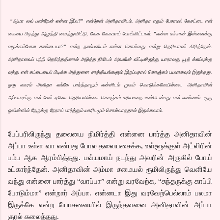
“ஆமா லவ் பண்றேன் என்ன இப்ப?” என்றேன் அனிதாவிடம். அனிதா ஏதும் பேசாமல் கேசட்டை என்
கையை பிடித்து அழுத்தி வைத்துவிட்டு, வேக வேகமாய் போய்விட்டாள். ”என்ன மச்சான் இன்னைக்கு
வழக்கம்போல சண்டையா?” என்ற நண்பனிடம் என்ன சொல்வது என்று தெரியாமல் சிரித்தேன்.
அனிதாவைப் பற்றி தெரிந்ததினால் அடுத்த நிமிடம் அவளின் வீட்டிலிருந்து யாராவது யூத் க்ளப்புக்கு
வந்து என் சட்டையைப் பிடிக்க அத்துனை சாத்தியங்களும் இருப்பதால் கொஞ்சம் பயமாகவும் இருந்தது.
ஒரு வாரம் அனிதா எங்கே பார்த்தாலும் என்னிடம் முகம் கொடுக்கவேயில்லை. அனிதாவின்
அப்பாவுக்கு என் மேல் ஏனோ தெரியவில்லை கொஞ்சம் மரியாதை உண்டென்பது என் எண்ணம். குரு
ஒயின்ஸில் நேருக்கு நேராய் பார்த்தும் யாரிடமும் சொல்லாததால் இருக்கலாம்.
பேப்பரிலிருந்து தலையை நிமிர்த்தி என்னை பார்த்த அனிதாவின்
அப்பா உள்ள வா என்பது போல தலையசைக்க, உள்ளூக்குள் அட்லிரின்
பம்ப ஆக ஆரம்பித்தது. பவ்யமாய் நடந்து அவரின் அருகில் போய்
உட்கார்ந்தேன். அனிதாவின் அம்மா சமையல் ரூமிலிருந்து வெளியே
வந்து என்னை பார்த்து “வாப்பா” என்று வரவேற்க, “சுந்தருக்கு காப்பி
போடும்மா” என்றார் அப்பா. என்னடா இது வரவேற்பெல்லாம் பலமா
இருக்கே என்ற யோசனையில் இருந்தவனை அனிதாவின் அப்பா
குரல் கலைத்தது.