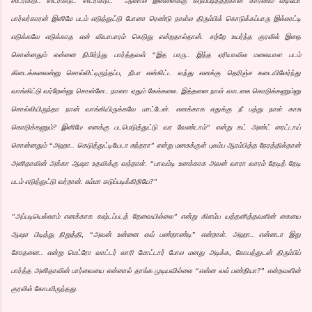
ஸ்ட்ரிக்டு.. ஸ்ட்ரிக்டு.. ஸ்ட்ரிக்டு.. ஆனால் இன்னைக்கு கடுப்படித்தற்கான காரணம் வீடியோ
பார்லர்காரன் இனிமே படம் எடுத்துட்டு போனா ரெண்டு நாள்ல திரும்பிக் கொடுக்கப்பாரு இல்லாட்டி
எடுக்கவே எடுக்காத என் வியாபாரம் கெடுது என்றதால்தான். சற்றே உயர்ந்த குரலில் இதை
சொன்னதும் என்னை நிமிர்ந்து பார்த்தவள் “இத பாரு.. இந்த ஏரியாவில மலையாள படம்
கிடைக்கலைன்னு சொல்லிட்டிருந்தப்ப, நீயா என்கிட்ட வந்து எனக்கு தெரிஞ்ச கடையிலேர்ந்து
வாங்கிட்டு வர்றேன்னு சொன்னே.. நானா ஏதும் கேக்கலை. இத்தனை நாள் வாடகை கொடுக்கணும்னு
சொல்லியிருந்தா நான் வாங்கியிருக்கவே மாட்டேன். எனக்காக எதுக்கு நீ பத்து நாள் காசு
கொடுக்கணும்? இனிமே எனக்கு படமெடுத்துட்டு வர வேண்டாம்” என்று கட் அண்ட் ரைட்டாய்
சொன்னதும் “அஹா.. கெடுத்துட்டியேடா சுந்தரா” என்று மனசுக்குள் புலம்ப ஆரம்பித்த நேரத்தில்தான்
அனிதாவின் அக்கா ஆஷா உதவிக்கு வந்தாள். “பாவம்டி உனக்காக அவன் வாரா வாரம் தேடித் தேடி
படம் எடுத்துட்டு வர்றான். சும்மா கடுப்படிக்கிறியே?”
”அப்படியெல்லாம் எனக்காக கஷ்டப்படத் தேவையில்லை” என்று கிளம்ப யத்தனித்தவளின் கையை
ஆஷா பிடித்து நிறுத்தி, “அவன் உன்னை லவ் பண்றாண்டி” என்றாள். அஹா.. என்னடா இது
சோதனை.. என்று மெட்ரோ வாட்டர் லாரி மோட்டார் போல மனது அடிக்க, கோபத்துடன் திரும்பிப்
பார்த்த அனிதாவின் பார்வையை என்னால் தாங்க முடியவில்லை “என்ன லவ் பண்றியா?” என்றவளின்
குரலில் கோபமிருந்தது.