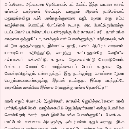
அப்பனோட அட்வைசா தெரியலாம். பட் பேக்ட். இந்த வயசுல காதல்
எல்லாம் வரத்தான் செய்யும், வரணும் அதான் நாமெல்லாம்
மனுஷங்கன்னு ஃபீல் பண்றதுக்குனான வழி. ஆனா அது நம்ம
வாழ்க்கைய பொரட்டிப் போட்டுறக் கூடாது. அவ போட்டுறுமோம்னு
பயப்படுறா? பயத்தோடயே பண்றதுக்கு பேர் காதலா? சரி.. நான் உங்க
காதலை ஒத்துகிட்டா, உனக்கும் என் பொண்ணுக்கும் சந்தோஷம், உன்
வீட்டுல ஒத்துக்கணும், இல்லாட்டி ஜாதி, பணம் ஆயிரம் காரணம்.
யாரையோ எதிர்த்துட்டு, வாழ்ந்து காட்டணுங்கிற வெறியில
கல்யாணம் பண்ணிட்டு, காதலை தொலைச்சிட்டு போராடுவோம்.
பின்னாடி போராட்டமே வாழ்க்கையாப் போய் காதலை தேட
வேண்டியிருக்கும். எல்லாருக்கும் இது நடக்கும்னு சொல்லை ஆனா
பெரும்பாலனவங்களுக்கு இதான் நடக்குது. இப்படி பயந்துட்டே
காதலிக்க உனக்கோ இல்லை அவளுக்கு என்ன நெஸசிட்டி?”
நான் ஏதும் பேசாமல் இருந்தேன். காதலில் ஜெயித்தவர்களை நான்
பார்த்திருக்கிறேன். வாழ்க்கையில் ஜெயித்தார்களா? என்று யோசிக்க
சொல்கிறார். “சார்.. நான் இனிமே உங்க பொண்ணுகிட்ட பேசக் கூட
மாட்டேன். என்னால அவளுக்கு டிஸ்டர்பன்ஸ் ஏதும் வராது. நீங்க
சொன்னது உண்மைதான் சார்.. பயந்துட்டே பண்றதுக்கு பேர் காதல்