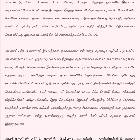
கண்களோடு, போனி டெயிலில் செக்க சிவக்க, கொஞ்சம் ஆஜானுபாகுவாகவே இருப்பாள்.
பார்வையில் “போடா டேய்” என்ற திமிர்தனம் இருந்து கொண்டேயிருப்பதினால், கிட்டே போய் பேசவே
யோசிக்க வைக்கும் தன்மை கொண்டவள். சண்டைக்காரி. ஆனாலும அவளது ரோஸ் நிற உதடுகள்
எனக்கு மிகவும் பிடிக்கும். சண்டை போடும்போது உதட்டை ஒரு மாதிரி சுழித்துக் கொண்டு கண்களை
அகல விரித்து முறைத்தபடி அவள் போடும் சண்டையிருக்கிறதே...அட அட
அவளைப் பற்றி பேசுகையில் இப்படித்தான் இலக்கில்லாம என் மனது அலையும். படிப்பில் படு கெட்டி.
அவளின் தினப்படி செட்டியூலே படு பிஸியாய் இருக்கும். அதிகாலையில் கிளம்பி, சிஏ க்ளாஸுக்கு போய்
விட்டு, அப்படியே சென்னையின் இன்னோர் மூலையில் உள்ள ஒர் காலேஜுக்கு போய் திரும்ப மாலையில்
வந்தால் திரும்ப ஞாயிற்றுக் கிழமை தான் வெளியே தென்படுவாள். அவளின் ஒரே ஒரு
எண்டர்டெயின்மெண்ட் காலனி யூத் க்ளப். ஒவ்வொரு முறை க்ளப் நிகழ்வுகளின் போதும் எனக்கும்
அவளுக்கும் சண்டையில் தான் முடியும். “நீ வேணுன்னா பாரு.. நீங்க ரெண்டு பேரும் லவ்லதான்
விழப்போறீங்க” என்று ஏற்கனவே ஜோடி சேர்ந்திருந்த ஜோடிகள் தங்களுக்கு இன்னொரு ஆதரவை
பெருக்கிக் கொள்ள ஏற்றி விட்டுக் கொண்டிருந்தது. “யாரு இவளையா.. செத்தாலும் அவ மூஞ்சியில
முழிக்க மாட்டேன்” என்று சொன்னாலும், அடுத்த வாரக் க்ளப் மீட்டில் அவளை தேடாமல்
இருந்ததில்லை.
அனிதாவின் வீட்டு காலிங் பெல்லை அழுத்திய மாத்திரத்தில் கதவு