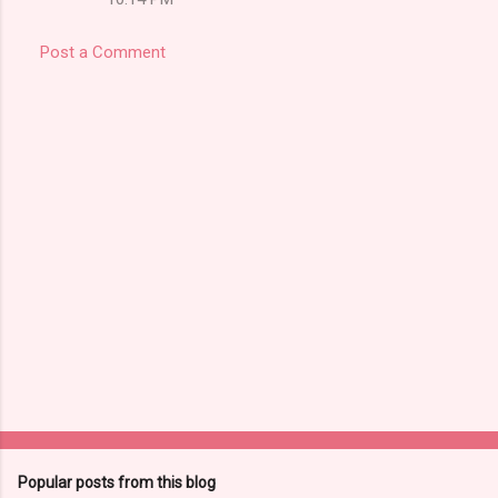
m
m
Post a Comment
e
n
t
s
Popular posts from this blog