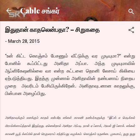
Skip to main content
Cable சங்கர்
இதுதான் காதலென்பதா? – சிறுகதை
-
March 28, 2015
“
உன் கிட்ட கொஞ்சம் பேசணும் வீட்டுக்கு வர முடியுமா?” என்று
போனில் கூப்பிட்டது அனிதா அப்பா. அந்த முடியுமாவில்
ஆப்ளிகேஷனில்லை வா என்ற கட்டளை தொனி லேசாய் கிலியை
ஏற்படுத்தியது. இதற்கு முன்னால் அனிதாவின் நண்பனாய் நிறைய
முறை அவரிடம் பேசியிருக்கிறேன். அனிதாவுடனான காதலுக்கு,
பின்பான அழைப்பிது.
அனிதாவுக்கும் எனக்கும் காதல் என்பதே எங்கள் காலனி நண்பர்களுக்கு “இட்ஸ் எ மெடிக்கல்
மிராக்கிளாய்த்தான் இருந்தது. ஏனென்றால் அனிதா அப்படி. நான் ஏ ப்ளாக், அவள் ஜி ப்ளாக். எங்கள்
காலனி யூத் க்ளப்பில் தான் ரெகுலராய் சந்திப்பது வழக்கம். கொஞ்சம் உருண்டை முகமாய், துறு துறு