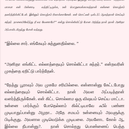
மாசமா என் பின்னாடி வந்திட்டிருக்க, உன் பொறுமைக்காகத்தான் என்னை கொஞ்சம்
தளர்த்திக்கிட்டேன். இன்னும் கொஞ்சம் ரிலாக்ஸானேன். என் ரொட்டீன் டிஸ்டர்ப் ஆகத்தான் செய்யும்
சுந்தர். நாளையிலேர்ந்து நீ வர வேணாமே?” என்று சொல்லிவிட்டு போன அடுத்த நாள் தான் அனிதா
அப்பாவிடமிருந்து போன் வந்தது.
”இல்லை சார். எங்கேயும் சுத்துனதில்லை. ”
“அனிதா எங்கிட்ட எல்லாத்தையும் சொல்லிட்டா சுந்தர்.” என்றவரின்
முகத்தை ஏறிட்டு பார்த்தேன்.
“நேத்து பூராவும் அவ முகமே சரியில்லை. என்னான்னு கேட்டபோது
எல்லாத்தையும் சொல்லிட்டா. நான் அவள அப்படித்தான்
வளர்த்திருக்கேன். என் கிட்ட சொல்லாம ஒரு விஷயம் செய்ய மாட்டா.
உன்னை பார்க்கும் போதெல்லாம் கில்ட்டியாவே ஃபீல் பண்ண
முடியாதுப்பான்னு அழறா.. அதே சமயம் உன்னையும் அவளுக்கு
பிடிக்குது. அவளால முடிவெடுக்க முடியலை. அவளோட கோல் ஆ,
இல்லை நீயான்னு?. நான் சொல்றது பொண்ணைப் பெத்த