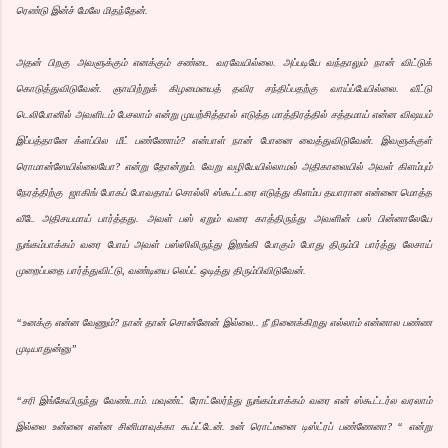
ரெண்டு இன்ச் மேலே மிதந்தேன்.
அதன் பிறகு அவளுக்கும் எனக்கும் சண்டை வரவேயில்லை. அப்படியே வந்தாலும் நான் விட்டுக்
கொடுத்துவிடுவேன். ஞாயிற்றுக் கிழமையைத் தவிர சந்திப்பதற்கு வாய்ப்பேயில்லை. வீட்டு
டெலிபோனில் அவளிடம் பேசலாம் என்று முயற்சித்தால் எடுத்த மாத்திரத்தில் சத்தமாய் என்ன விஷயம்
இப்பத்தானே க்ளப்பில மீட் பண்ணோம்? என்பாள் நான் போனை வைத்துவிடுவேன். இவளுக்குள்
ரொமான்ஸேயில்லையோ? என்று தோன்றும். வேறு வழியேயில்லாமல் அதிகாலையில் அவள் கிளம்பும்
நேரத்திற்கு ஜாகிங் போகப் போவதாய் சொல்லி ஸ்கூட்டரை எடுத்து கிளம்ப தயாரான என்னை மொத்த
வீடே அதிசயமாய் பார்த்தது. அவள் பஸ் ஏறும் வரை காத்திருந்து அவளின் பஸ் பின்னாலேயே
நுங்கம்பாக்கம் வரை போய் அவள் பஸ்ஸிலிருந்து இறங்கி போகும் போது திரும்பி பார்த்து லேசாய்
முறைப்பதை பார்த்துவிட்டு, வண்டியை லெப்ட் ஒடித்து திரும்பிவிடுவேன்.
“உனக்கு என்ன வேணும்? நான் தான் சொன்னேன் இல்லை.. நீ நினைக்கிறது எல்லாம் என்னால பண்ண
முடியாதுன்னு”
“சரி இங்கேயிருந்து வேண்டாம். மவுண்ட் ரோட்லேர்ந்து நுங்கம்பாக்கம் வரை என் ஸ்கூட்டர்ல வரலாம்
இல்லை உன்னை என்ன சினிமாவுக்கா கூப்ட்டேன். உன் ரொட்டீனை டிஸ்ட்ரப் பண்ணேனா? “ என்று