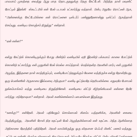
பாவமாய் முகத்தை வைத்து ஆறு மாத தொடருதலுக்கு பிறகு கேட்டேன். அடுத்த நாள் மவுண்ட்
ரோட்டில் இறங்கி ஸ்கூட்டரில் என் மேல் படாமல் உட்கார்ந்து வந்தாள். பின்பு அதுவே ரொட்டீன் ஆக,
“அன்னைக்கு கேட்டேயில்லை என் ரொட்டீனை டிஸ்டர்ப் பண்ணுறேனான்னு டிஸ்ட்ரப் ஆகத்தான்
செய்யுது. வண்டிய கொஞ்சம் நிறுத்து” என்றாள்.
“ஏன் என்ன?”
என்று கேட்டுக் கொண்டிருக்கும் போது மீண்டும் வண்டியில் ஏறி இரண்டு பக்கமாய் காலை போட்டுக்
கொண்டு உட்கார்ந்து என் முதுகின் மேல் மெல்ல சாய்ந்தாள். மெத்தென்ற அவளின் மார்பு என் முதுகில்
அழுத்த, இத்தனை நாள் காத்திருப்பும், வண்டியோட்டுதலுக்கும் வேளை வந்திருச்சு என்று தோன்றியது.
ஒரு பெண்ணின் அருகாமை இவ்வளவு அற்புதமா? வண்டி ஓட்டுவதே தெரியவில்லை. எதுவுமே பேசாமல்
நுங்கம்பாக்கம் வந்து வண்டியை நிறுத்தினேன். வண்டியை விட்டு கீழிறங்கியவள் என்னை நேரே
பார்த்து :சந்தோஷமா? என்றாள். அவள் கண்ணெல்லாம் பளபளவென இருந்தது.
“உனக்கு?” என்றேன். அவள் பதிலேதும் சொல்லாமல் கிளம்ப யத்தனிக்க, அவளின் கையை
பிடித்திழுத்து, அவளின் ரோஸ் நிற உதட்டின் மேல் அழுத்தமில்லாமல் என் உதட்டை அந்த ஆளில்லாத
அதிகாலை நேரத்தில் பதித்தேன். அவள் வாயிலிருந்து ஒரு விதமான பெப்பர் மிண்ட் மணம் வந்தது.
சட்டென என்னிடமிருந்து விலகாமல் சில நொடிகள் அப்படியே இருந்து விட்டு, பின்பு விலகி “எத்தனை