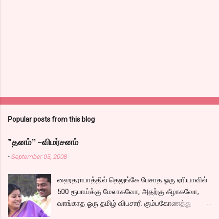
Popular posts from this blog
"தனம்” -விமர்சனம்
-
September 05, 2008
ஹைதராபாத்தில் தெலுங்கே பேசாத ஓரு ஏரியாவில்
500 ரூபாய்க்கு மேலாகவோ, அதற்கு கீழாகவோ,
வாங்காத ஓரு தமிழ் விபசாரி கும்பகோணத்து
அக்ரஹாரத்தின் வீட்டில் மருமகளாக