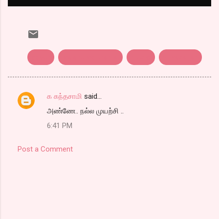
cover
Malare Mounama
music
vidyasagar
க கந்தசாமி
said…
C
அண்ணே.. நல்ல முயற்சி ..
o
6:41 PM
m
m
Post a Comment
e
n
t
s