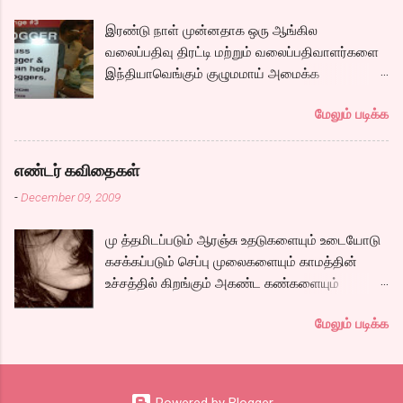
ஆறு போல ஓடுகிறது படம். பெரியதாய் கதை ஏதும்
இரண்டு நாள் முன்னதாக ஒரு ஆங்கில
நகராவிட்டாலும், ரீமாவின் அதிரடி கேரக்டரும்,
வலைப்பதிவு திரட்டி மற்றும் வலைப்பதிவாளர்களை
ஆண்ட்ரியாவின் அமைதியான கேரக்டரும்,
இந்தியாவெங்கும் குழுமமாய் அமைக்க
கார்த்தியின் அடாவடி, தடாலடி வெட்டி பேச்சு க...
முயற்சிக்கும் ஒரு நிறுவனம் சென்னையில் ஒரு
மேலும் படிக்க
பதிவர் சந்திப்புக்கு ஏற்பாடு செய்திருந்தது.
இவர்கள் வருடா வருடம் நடத்துவதுதான். இம்முறை
நிறைய தமிழ் வலைப்பூக்கள் நடத்துபவர்களும்
எண்டர் கவிதைகள்
கலந்து கொண்டோம்.
-
December 09, 2009
மு த்தமிடப்படும் ஆரஞ்சு உதடுகளையும் உடையோடு
கசக்கப்படும் செப்பு முலைகளையும் காமத்தின்
உச்சத்தில் கிறங்கும் அகண்ட கண்களையும்
நெகிழும் இடுப்பிலிருந்து உடைகள் நழுவுவதையும்,
மேலும் படிக்க
நீண்ட பயணமாய் வருடிச் செல்லும் பாம்புத்
தொடைகளையும், மார்பழுத்தி இறுக்கிடும் உன்
அணைப்பையும் வேறொருவன் ஆளப்போவதை
தாங்கமுடியாமல் சாகிறேனடி நான். கவிதை by
Powered by Blogger