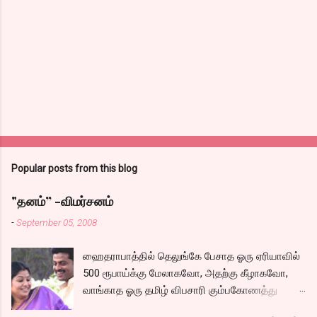
n
t
s
Popular posts from this blog
"தனம்” -விமர்சனம்
-
September 05, 2008
ஹைதராபாத்தில் தெலுங்கே பேசாத ஓரு ஏரியாவில்
500 ரூபாய்க்கு மேலாகவோ, அதற்கு கீழாகவோ,
வாங்காத ஓரு தமிழ் விபசாரி கும்பகோணத்து
அக்ரஹாரத்தின் வீட்டில் மருமகளாக