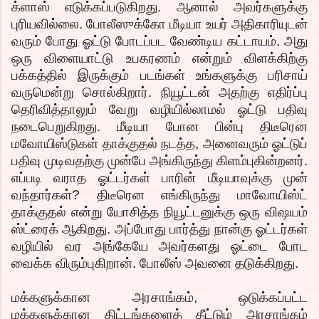
க்ளாஸ் எடுக்கப்படுகிறது. ஆனால் அவர்களுக்கு
புரியவில்லை. போலீஸுக்கோ மீடியா உயர் அதிகாரியுடன்
வரும் போது ஓட்டு போடப்பட வேண்டிய கட்டாயம். அது
ஒரு விளையாட்டு உபகரணம் என்றும் விளக்கிற்கு
பக்கத்தில் இருக்கும் படங்கள் உங்களுக்கு பரிசாய்
வருமென்று சொல்கிறார். நியூட்டன் அதற்கு எதிர்ப்பு
தெரிவித்தாலும் வேறு வழியில்லாமல் ஓட்டு பதிவு
நடைபெறுகிறது. மீடியா போன பின்பு திடீரென
மவோயிஸ்டுகள் தாக்குதல் நடத்த, அனைவரும் ஓட்டுப்
பதிவு முடிவதற்கு முன்பே அங்கிருந்து கிளம்புகின்றனர்.
எப்படி வராத ஓட்டர்கள் பாரின் மீடியாவுக்கு முன்
வந்தார்கள்? திடீரென எங்கிருந்து மாவோயிஸ்ட்
தாக்குதல் என்று யோசித்த நியூட்டனுக்கு ஒரு விஷயம்
ஸ்ட்ரைக் ஆகிறது. அப்போது பார்த்து நான்கு ஓட்டர்கள்
வழியில் வர அங்கேயே அவர்களது ஓட்டை போட
வைக்க விரும்புகிறான். போலீஸ் அவனை தடுக்கிறது.
மக்களுக்கான அரசாங்கம், ஒடுக்கப்பட்ட
மக்களுக்கான திட்டங்களைத் தீட்டும் அரசாங்கம்