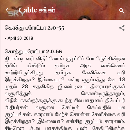
Skip to main content
Cable சங்கர்
கொத்து பரோட்டா 2.0-55
-
April 30, 2018
கொத்து பரோட்டா 2.0-56
ஜி.எஸ்.டி வரி விதிப்பினால் குழம்பிப் போயிருக்கின்றன
தீயில் மீண்டும் தமிழக அரசு எண்ணெய்
ஊற்றியிருக்கிறது. தமிழக கேளிக்கை வரி
இருக்கிறதா? இல்லையா? என்ற குழப்பத்துடனே 18
முதல் 28 சதவிகித ஜி.எஸ்.டியை திரையரங்குகள்
வசூலித்துக் கொண்டிருந்தாலும்,
விநியோகஸ்தர்களுக்கு கடந்த சில மாதமாய் தியேட்டர்
அதிபர்கள் வசூலை செட்டில் செய்வதில் பல
குழப்பங்கள். காரணம் மேற்ச் சொன்ன கேளிக்கை வரி
இருக்கிறதா? இல்லையா? என்கிற குழப்பம் காரணம்.
திடீரென ஆறு மாதத்திற்கு முன் தேதியிலிருந்து