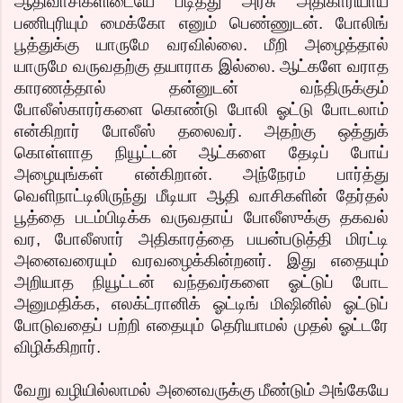
ஆதிவாசிகளிடையே படித்து அரசு அதிகாரியாய்
பணிபுரியும் மைக்கோ எனும் பெண்ணுடன். போலிங்
பூத்துக்கு யாருமே வரவில்லை. மீறி அழைத்தால்
யாருமே வருவதற்கு தயாராக இல்லை. ஆட்களே வராத
காரணத்தால் தன்னுடன் வந்திருக்கும்
போலீஸ்காரர்களை கொண்டு போலி ஓட்டு போடலாம்
என்கிறார் போலீஸ் தலைவர். அதற்கு ஒத்துக்
கொள்ளாத நியூட்டன் ஆட்களை தேடிப் போய்
அழையுங்கள் என்கிறான். அந்நேரம் பார்த்து
வெளிநாட்டிலிருந்து மீடியா ஆதி வாசிகளின் தேர்தல்
பூத்தை படம்பிடிக்க வருவதாய் போலீஸுக்கு தகவல்
வர, போலீஸார் அதிகாரத்தை பயன்படுத்தி மிரட்டி
அனைவரையும் வரவழைக்கின்றனர். இது எதையும்
அறியாத நியூட்டன் வந்தவர்களை ஓட்டுப் போட
அனுமதிக்க, எலக்ட்ரானிக் ஓட்டிங் மிஷினில் ஓட்டுப்
போடுவதைப் பற்றி எதையும் தெரியாமல் முதல் ஓட்டரே
விழிக்கிறார்.
வேறு வழியில்லாமல் அனைவருக்கு மீண்டும் அங்கேயே