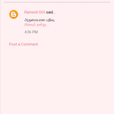
Ramesh DGI
said…
C
அருமையான பதிவு.
o
மிகவும்
நன்று ...
m
4:36 PM
m
e
Post a Comment
n
t
s