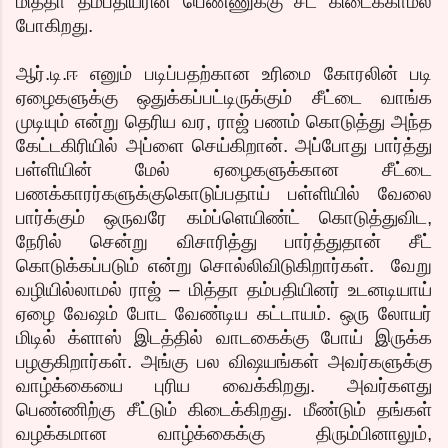
மித்தா தம்பதியரின் பெண்ணுக்கு சீட் கிடைக்காமல்
போகிறது.
ஆர்.டி.ஈ எனும் படிப்பதற்கான உரிமை கோரலின் படி
ஏழைகளுக்கு ஒதுக்கப்பட்டிருக்கும் சீட்டை வாங்க
முடியும் என்று தெரிய வர, ராஜ் பணம் கொடுத்து அந்த
கேட்டகிரியில் அப்ளை செய்கிறான். அப்போது பார்த்து
பள்ளியின் மேல் ஏழைகளுக்கான சீட்டை
பணக்காரர்களுக்குகொடுப்பதாய் பள்ளியில் வேலை
பார்க்கும் ஒருவரே கம்ப்ளெயிண்ட் கொடுத்துவிட,
நேரில் சென்று விசாரித்து பார்த்துதான் சீட்
கொடுக்கப்படும் என்று சொல்லிவிடுகிறார்கள். வேறு
வழியில்லாமல் ராஜ் – மித்தா தம்பதியினர் உடனடியாய்
ஏழை வேஷம் போட வேண்டிய கட்டாயம். ஒரு லோயர்
மிடில் க்ளாஸ் இடத்தில் வாடகைக்கு போய் இருக்க
பழகுகிறார்கள். அங்கு பல விஷயங்கள் அவர்களுக்கு
வாழ்க்கையை புரிய வைக்கிறது. அவர்களது
பெண்ணிற்கு சீட்டும் கிடைக்கிறது. மீண்டும் தங்கள்
வழக்கமான வாழ்க்கைக்கு திரும்பினாலும்,