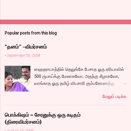
Popular posts from this blog
"தனம்” -விமர்சனம்
-
September 05, 2008
ஹைதராபாத்தில் தெலுங்கே பேசாத ஓரு ஏரியாவில்
500 ரூபாய்க்கு மேலாகவோ, அதற்கு கீழாகவோ,
வாங்காத ஓரு தமிழ் விபசாரி கும்பகோணத்து
அக்ரஹாரத்தின் வீட்டில் மருமகளாக
மேலும் படிக்க
வாழ்கைபடுகிறாள். அவளுடய வாழ்கை எப்படி
அமைந்தது? என்ற ஓரு நல்ல லைனை , சங்கீதா
தன்னுடய இடுப்பை சுழற்றி, சுழற்றி நடப்பதை போல்
பொக்கிஷம் – சேரனுக்கு ஒரு கடிதம்
சும்மா, சுத்தி, சுத்தி குழப்பி, நம்பமுடியாத
(திரைவிமர்சனம்)
திரைக்கதையால் சொதப்பி,சங்கீதாவை ஏதோ
-
August 15, 2009