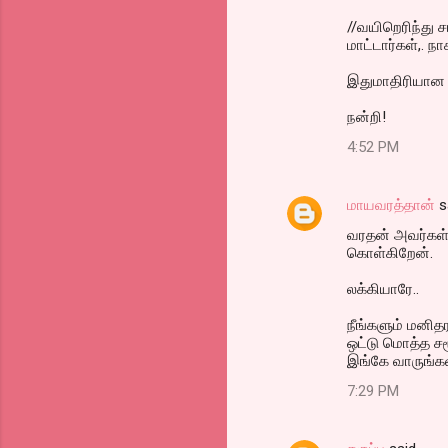
m
//வயிறெரிந்து 
மாட்டார்கள்,. ந
e
n
இதுமாதிரியான ப
t
நன்றி!
s
4:52 PM
மாயவரத்தான்
s
வரதன் அவர்கள் உ
கொள்கிறேன்.
லக்கியாரே..
நீங்களும் மனித
ஒட்டு மொத்த சமூ
இங்கே வாருங்கள
7:29 PM