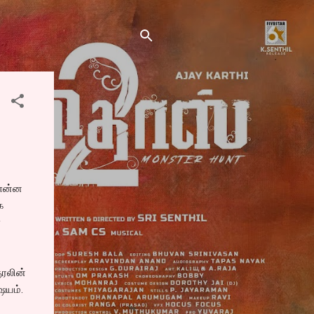
 என்ன
க
்
ுரலின்
ஷயம்.