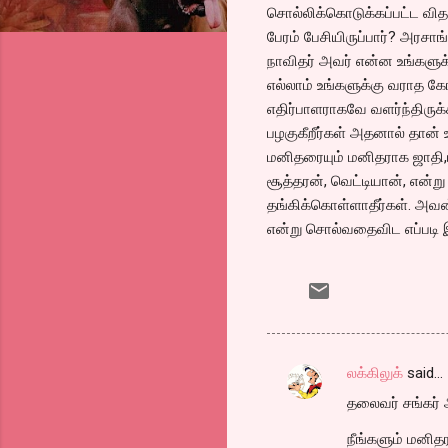
சொல்லிக்கொடுக்கப்பட்ட வித
பேரம் பேசியிருப்பார்? அரச
நாவிதர் அவர் என்ன உங்களுக
எல்லாம் உங்களுக்கு வராத கோ
எதிர்பாளராகவே வளர்ந்திருக்க
பழகுகீறீர்கள் அதனால் தான்
மனிதரையும் மனிதராக ஜாதி,மத
சூத்தரன், வெட்டியான், என்று
தங்கிக்கொள்ளாதீர்கள். அவன்
என்று சொல்வதைவிட எப்படி இ
லக்கிலுக்
said…
C
தலைவர் சங்கர்
o
m
நீங்களும் மனிதர