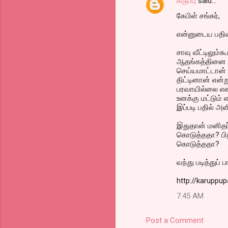
கருப்பு
said…
கேபிள் சங்கர்,
என்னுடைய பதிவு
சாவு வீட்டிலும்
ஆதங்கத்தினை எழு
செய்யமாட்டான்
திட்டினான் என்
பரவாயில்லை என
உனக்கு மட்டும் 
இப்படி பதில் அள
இதுதான் மனிதர
கொடுத்ததா? பி
கொடுத்ததா?
வந்து படித்துப் ப
http://karuppu
7:45 AM
Post a Comment