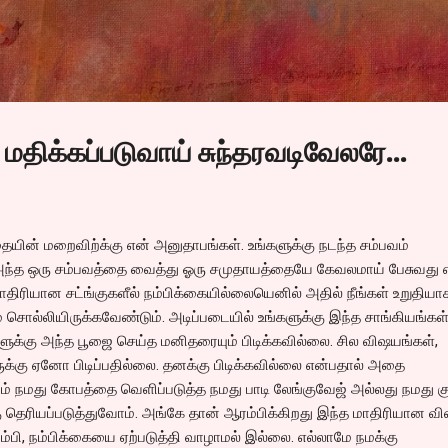
Skip to main content
திக்கப்படுவாய் சுந்தரவடிவேலரே...
ையின் மறைவிற்க்கு என் அனுதாபங்கள். உங்களுக்கு நடந்த சம்பவம்
அந்த ஒரு சம்பவத்தை வைத்து ஓரு சமுதாயத்தையே கேவலமாய் பேசுவது
ாதிரியான சட்ங்குகளீல் நம்பிக்கையில்லையெனில் அதில் நீங்கள் உறுதியா
ம் சொல்லியிருக்கவேண்டும். அடிப்படையில் உங்களுக்கு இந்த சாங்கியங்கள
ளுக்கு அந்த பூஜை செய்த மனிதரையும் பிடிக்கவில்லை. சில விஷயங்கள்,
க்கு ஏனோ பிடிப்பதில்லை. தனக்கு பிடிக்கவில்லை என்பதால் அதை
ம் நமது கோபத்தை வெளிப்படுத்த நமது பாடி லேங்குவேஜ் அல்லது நமது க
தெரியப்படுத்துவோம். அங்கே தான் ஆரம்பிக்கிறது இந்த மாதிரியான வி
ம்பி, நம்பிக்கையை ஏற்படுத்தி வாழாமல் இல்லை. எல்லாமே நமக்கு