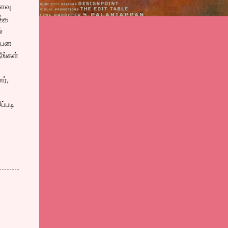
வளவு
த்த
்
ர்பன
ீங்கள்
ர்,
ப்படி