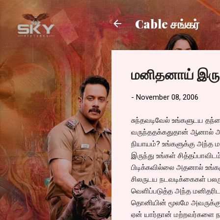
Cable சங்கர்
மனிதனாய் இரு ம
-
November 08, 2006
சுந்தவடிவேல் உங்களுடய தந்த
வருந்ததக்கதுதான் ஆனால் 
நியாயம்? உங்களுக்கு அந்த ம
இருந்து உங்கள் சித்தப்பாவிட
பிடிக்கவில்லை அதனால் உங்க
சிலருடய நடவடிக்கைகள் பலரு
வெளிப்படுத்த அந்த மனிதரிட
தொனியின் மூலமே அவருக்கு 
ஏன் யார்தான் மற்றவர்களை ந