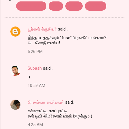
chakkarakatti
films
review
tamilfilm
யூர்கன் க்ருகியர்
said…
C
இந்த படத்துக்கும் "fuse" பிடிங்கிட்டாங்களா?
o
அட கொடுமையே!
m
6:26 PM
m
e
Subash
said…
n
:)
t
10:59 AM
s
பிரசன்னா கண்ணன்
said…
சக்கரகட்டி.. கசப்புகட்டி
சன் டிவி விமர்சனம் மாதி இருக்கு :-)
4:25 AM