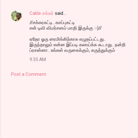
Cable சங்கர்
said…
//சக்கரகட்டி.. கசப்புகட்டி
சன் டிவி விமர்சனம் மாதி இருக்கு :-)//
ஏதோ ஓரு ரைமிங்கிற்காக எழுதப்பட்டது..
இருந்தாலும் என்ன இப்படி கலாய்க்க கூடாது.. நன்றி
ப்ரசன்னா.. உங்கள் வருகைக்கும், கருத்துக்கும்
9:35 AM
Post a Comment