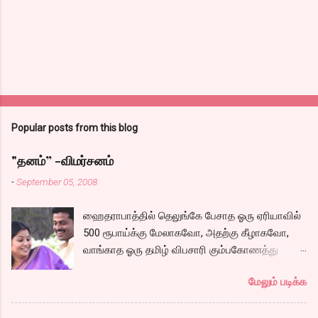
Popular posts from this blog
"தனம்” -விமர்சனம்
-
September 05, 2008
ஹைதராபாத்தில் தெலுங்கே பேசாத ஓரு ஏரியாவில்
500 ரூபாய்க்கு மேலாகவோ, அதற்கு கீழாகவோ,
வாங்காத ஓரு தமிழ் விபசாரி கும்பகோணத்து
அக்ரஹாரத்தின் வீட்டில் மருமகளாக
மேலும் படிக்க
வாழ்கைபடுகிறாள். அவளுடய வாழ்கை எப்படி
அமைந்தது? என்ற ஓரு நல்ல லைனை , சங்கீதா
தன்னுடய இடுப்பை சுழற்றி, சுழற்றி நடப்பதை போல்