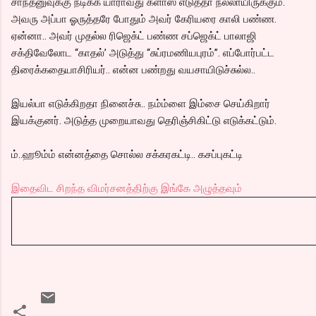
சாந்தனுவுக்கு நடிக்க யாராவது க்ளாஸ் எடுத்தா நல்லாயிருக்கும்.
அவரு அப்பா ஓருத்தரே போதும் அவர் கேரியரை காலி பண்ண.
ஏன்னா.. அவர் முதல்ல ரிஜெக்ட் பண்ண சப்ஜெக்ட் பாலாஜி
சக்திவேலோட “காதல்’ அடுத்து “சுப்ரமணியபுரம்”. எப்போர்பட்ட
திரைக்கதையாசிரியர்.. என்ன பண்றது வயசாயிடுச்சுல்ல..
இயல்பா எடுக்கிறதா நினைச்சு.. நம்ம்ளை இம்சை செய்கிறார்
இயக்குனர். அடுத்த முறையாவது தெரிஞ்சிகிட்டு எடுக்கட்டும்.
ம்..ஹூம்ம் என்னத்தை சொல்ல சக்கரகட்டி.. கசப்புகட்டி
இதைவிட சிறந்த விமர்சனத்திற்கு இங்கே அழுத்தவும்