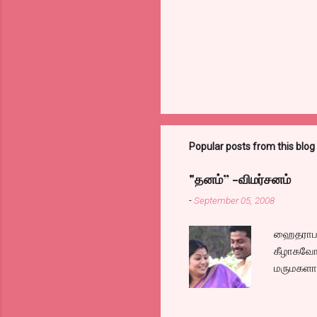
Popular posts from this blog
"தனம்” -விமர்சனம்
-
September 05, 2008
ஹைதராபாத
கீழாகவோ,
மருமகளாக
லைனை , சங
குழப்பி,