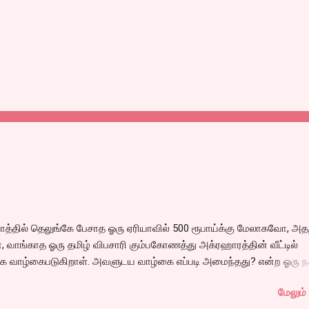
்தில் தெலுங்கே பேசாத ஓரு ஏரியாவில் 500 ரூபாய்க்கு மேலாகவோ, அதற
 வாங்காத ஓரு தமிழ் விபசாரி கும்பகோணத்து அக்ரஹாரத்தின் வீட்டில்
 வாழ்கைபடுகிறாள். அவளுடய வாழ்கை எப்படி அமைந்தது? என்ற ஓரு ந
்கீதா தன்னுடய இடுப்பை சுழற்றி, சுழற்றி நடப்பதை போல் சும்மா, சுத்தி, ச
மேலும் 
 நம்பமுடியாத திரைக்கதையால் சொதப்பி,சங்கீதாவை ஏதோ ரஜினியை போ