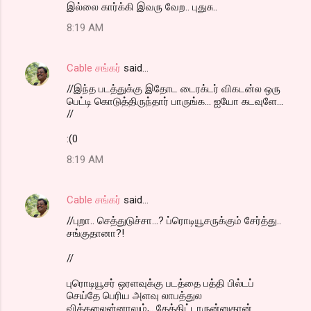
இல்லை கார்க்கி இவரு வேற.. புதுசு..
8:19 AM
Cable சங்கர்
said…
//இந்த படத்துக்கு இதோட டைரக்டர் விகடன்ல ஒரு
பெட்டி கொடுத்திருந்தார் பாருங்க... ஐயோ கடவுளே...
//
:(0
8:19 AM
Cable சங்கர்
said…
//புறா.. செத்துடுச்சா...? ப்ரொடியூசருக்கும் சேர்த்து..
சங்குதானா?!
//
புரொடியூசர் ஒரளவுக்கு படத்தை பத்தி பில்டப்
செய்தே பெரிய அளவு லாபத்துல
விக்கலைன்னாலும்,.. தேத்திட்டாருன்னுதான்