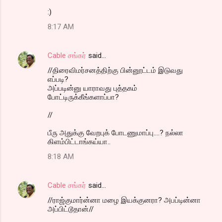
:)
8:17 AM
Cable சங்கர்
said…
//திரைவிமர்சனத்திற்கு பின்னூட்டம் இடுவது
எப்படி?
அப்படின்னு யாராவது புத்தகம்
போட்டிருக்கீங்களாப்பா?
//
பீரு அதுக்கு வேறபுக் போடணுமாப்பு....? நல்லா
கிளம்பிட்டாங்கய்யா..
8:18 AM
Cable சங்கர்
said…
//ராஜ்குமார்ன்னா மழை இயக்குனரா? அபப்டின்னா
அப்பிட்டூதான்//