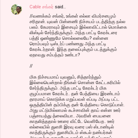
Cable சங்கர்
said…
//வணக்கம் சங்கர், உங்கள் எல்லா விமர்சனமும்
சரிதான். யுவன் பின்னணி நிச்சயம் படத்திற்கு நல்ல
பலம். கேமராவும் இசையும் இல்லாவிட்டால் மொக்கை
லிஸ்டில் சேர்ந்திருக்கும். அந்த பாட்டி கேரக்டரை
பத்தி ஒண்ணுமே சொல்லலையே? என்னை
ரொம்பவும் டிஸ்டர்ப் பண்ணது அந்த பாட்டி
கேரக்டர்தான். இந்த தலைப்புக்கும் படத்துக்கும்
ஏதாவது சம்பந்தம் உண்டா?
//
மிக நிச்சயமாய் யுவனும், சித்தார்த்தும்
இல்லையென்றால் நீங்கள் சொன்ன கேட்டகரியில்
சேர்ந்திருக்கும். அந்த பாட்டி கேரக்டர் மிக
குழப்பமான கேரக்டர்.. தன் பேத்தியை இரண்டாம்
தாரமாய் கொடுக்க மறுப்பவள் எப்படி அப்படி பட்ட
ஒருத்தியின் தம்பிக்கு தன் பேத்தியை கொடுப்பாள்.
அது மட்டுமில்லாமல் கூச்சாவின் தாய் என்ன ஊர்
பஞ்சாயத்து த்லைவியா.. அவரின் பையனை
காதலித்ததால் ஊரை விட்டே வெளியேற.. ஊர்
எல்லையில் துளசி இரவு வரை பஸ் ஸ்டாண்டில்
காத்திருக்கும் துளசியிடம் ஸ்கூல் நண்பர்கள்
அவளுக்கு எதையோ வாங்கி வந்திருப்பதாய்