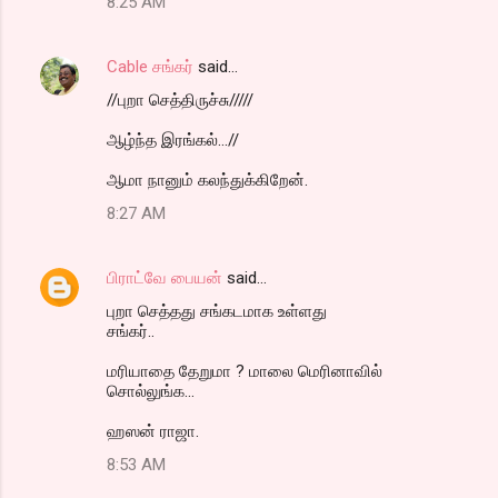
8:25 AM
Cable சங்கர்
said…
//புறா செத்திருச்சு/////
ஆழ்ந்த இரங்கல்...//
ஆமா நானும் கலந்துக்கிறேன்.
8:27 AM
பிராட்வே பையன்
said…
புறா செத்தது சங்கடமாக உள்ளது
சங்கர்..
மரியாதை தேறுமா ? மாலை மெரினாவில்
சொல்லுங்க...
ஹஸன் ராஜா.
8:53 AM