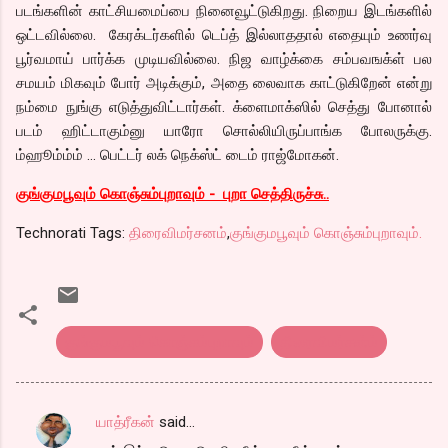
படங்களின் காட்சியமைப்பை நினைவூட்டுகிறது. நிறைய இடங்களில்
ஒட்டவில்லை. கேரக்டர்களில் டெப்த் இல்லாததால் எதையும் உணர்வு
பூர்வமாய் பார்க்க முடியவில்லை. நிஜ வாழ்க்கை சம்பவஙக்ள் பல
சமயம் மிகவும் போர் அடிக்கும், அதை லைவாக காட்டுகிறேன் என்று
நம்மை நுங்கு எடுத்துவிட்டார்கள். க்ளைமாக்ஸில் செத்து போனால்
படம் ஹிட்டாகும்னு யாரோ சொல்லியிருப்பாங்க போலருக்கு.
ம்ஹூம்ம்ம் … பெட்டர் லக் நெக்ஸ்ட் டைம் ராஜ்மோகன்.
குங்குமபூவும் கொஞ்சும்புறாவும் - புறா செத்திருச்சு..
Technorati Tags:
திரைவிமர்சனம்
,
குங்குமபூவும் கொஞ்சும்புறாவும்.
குங்குமபூவும் கொஞ்சும்புறாவும்
திரைவிமர்சன்ம்
யாத்ரீகன்
said…
C