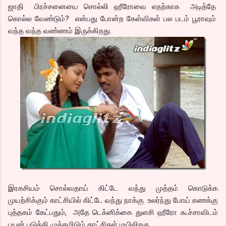
ஜாதி பிரச்சனையை சொல்லி ஹீரோவை எதற்காக அடித்தே
கொல்ல வேண்டும்? என்பது போன்ற கேள்விகள் பல படம் பூராவும்
வந்த வந்த வண்ணம் இருக்கிறது.
இரகசியம் சொல்வதாய் கிட்டே வந்து முத்தம் கொடுக்க
முயற்சிக்கும் காட்சியில் கிட்டே வந்து நாக்கு உலர்ந்து போய் கணக்கு
புத்தகம் கேட்பதும், அதே டெக்னிக்கை துளசி ஹீரோ கூச்சாவிடம்
பயன் படுத்தி முத்தமிடும் காட்சிகள் மயிலிறகு.