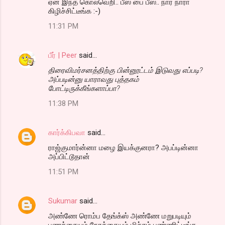
ஏன் இந்த கொலவெறி.. பீஸ் பை பீஸ்.. நார் நாரா
o
கிழிச்சிட்டீங்க :-)
m
11:31 PM
m
e
பீர் | Peer
said…
n
திரைவிமர்சனத்திற்கு பின்னூட்டம் இடுவது எப்படி?
t
அப்படின்னு யாராவது புத்தகம்
போட்டிருக்கீங்களாப்பா?
s
11:38 PM
கார்க்கிபவா
said…
ராஜ்குமார்ன்னா மழை இயக்குனரா? அபப்டின்னா
அப்பிட்டூதான்
11:51 PM
Sukumar
said…
அண்ணே ரொம்ப தேங்க்ஸ் அண்ணே மறுபடியும்
பணத்தையும் நேரத்தையும் மிச்சம் பண்ணிட்டீங்க...