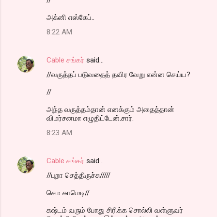
அக்னி எஸ்கேப்..
8:22 AM
Cable சங்கர்
said…
//வருத்தப் படுவதைத் தவிர வேறு என்ன செய்ய?
//
அந்த வருத்தம்தான் எனக்கும் அதைத்தான்
விமர்சனமா எழுதிட்டேன்.சார்.
8:23 AM
Cable சங்கர்
said…
//புறா செத்திருச்சு/////
செம காமெடி//
கஷ்டம் வரும் போது சிரிக்க சொல்லி வள்ளுவர்