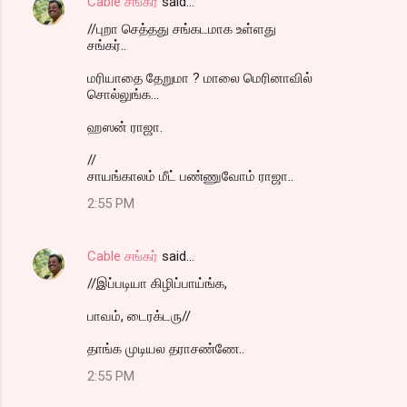
Cable சங்கர்
said…
//புறா செத்தது சங்கடமாக உள்ளது
சங்கர்..
மரியாதை தேறுமா ? மாலை மெரினாவில்
சொல்லுங்க...
ஹஸன் ராஜா.
//
சாயங்காலம் மீட் பண்ணுவோம் ராஜா..
2:55 PM
Cable சங்கர்
said…
//இப்படியா கிழிப்பாய்ங்க,
பாவம், டைரக்டரு//
தாங்க முடியல தராசண்ணே..
2:55 PM