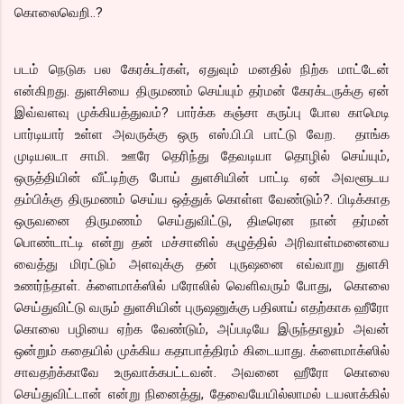
கொலைவெறி..?
படம் நெடுக பல கேரக்டர்கள், ஏதுவும் மனதில் நிற்க மாட்டேன்
என்கிறது. துளசியை திருமணம் செய்யும் தர்மன் கேரக்டருக்கு ஏன்
இவ்வளவு முக்கியத்துவம்? பார்க்க கஞ்சா கருப்பு போல காமெடி
பார்டியார் உள்ள அவருக்கு ஒரு எஸ்.பி.பி பாட்டு வேற. தாங்க
முடியலடா சாமி. ஊரே தெரிந்து தேவடியா தொழில் செய்யும்,
ஒருத்தியின் வீட்டிற்கு போய் துளசியின் பாட்டி ஏன் அவளூடய
தம்பிக்கு திருமணம் செய்ய ஒத்துக் கொள்ள வேண்டும்?. பிடிக்காத
ஒருவனை திருமணம் செய்துவிட்டு, திடீரென நான் தர்மன்
பொண்டாட்டி என்று தன் மச்சானில் கழுத்தில் அரிவாள்மனையை
வைத்து மிரட்டும் அளவுக்கு தன் புருஷனை எவ்வாறு துளசி
உணர்ந்தாள். க்ளைமாக்ஸில் பரோலில் வெளிவரும் போது, கொலை
செய்துவிட்டு வரும் துளசியின் புருஷனுக்கு பதிலாய் எதற்காக ஹீரோ
கொலை பழியை ஏற்க வேண்டும், அப்படியே இருந்தாலும் அவன்
ஒன்றும் கதையில் முக்கிய கதாபாத்திரம் கிடையாது. க்ளைமாக்ஸில்
சாவதற்க்காவே உருவாக்கபட்டவன். அவனை ஹீரோ கொலை
செய்துவிட்டான் என்று நினைத்து, தேவையேயில்லாமல் டயலாக்கில்