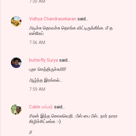
7:30 AM
Vidhya Chandrasekaran
said…
அடிச்சு தொவச்சு தொங்க விட்டிருக்கீங்க. மீ த
எஸ்கேப்
7:56 AM
butterfly Surya
said…
புறா செத்திருச்சு/////
ஆழ்ந்த இரங்கல்...
7:59 AM
Cable சங்கர்
said…
//ஏன் இந்த கொலவெறி.. பீஸ் பை பீஸ்.. நார் நாரா
கிழிச்சிட்டீங்க :-)
//