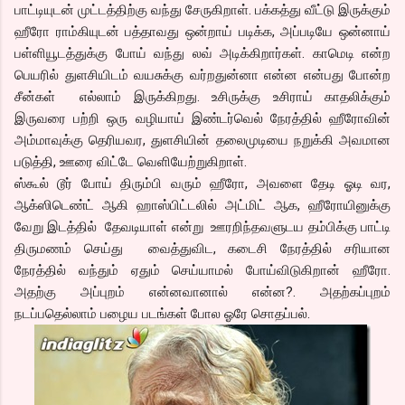
பாட்டியுடன் முட்டத்திற்கு வந்து சேருகிறாள். பக்கத்து வீட்டு இருக்கும்
ஹீரோ ராம்கியுடன் பத்தாவது ஒன்றாய் படிக்க, அப்படியே ஒன்னாய்
பள்ளியூடத்துக்கு போய் வந்து லவ் அடிக்கிறார்கள். காமெடி என்ற
பெயரில் துளசியிடம் வயசுக்கு வர்றதுன்னா என்ன என்பது போன்ற
சீன்கள் எல்லாம் இருக்கிறது. உசிருக்கு உசிராய் காதலிக்கும்
இருவரை பற்றி ஒரு வழியாய் இண்டர்வெல் நேரத்தில் ஹீரோவின்
அம்மாவுக்கு தெரியவர, துளசியின் தலைமுடியை நறுக்கி அவமான
படுத்தி, ஊரை விட்டே வெளியேற்றுகிறாள்.
ஸ்கூல் டூர் போய் திரும்பி வரும் ஹீரோ, அவளை தேடி ஓடி வர,
ஆக்ஸிடெண்ட் ஆகி ஹாஸ்பிட்டலில் அட்மிட் ஆக, ஹீரோயினுக்கு
வேறு இடத்தில் தேவடியாள் என்று ஊரறிந்தவளுடய தம்பிக்கு பாட்டி
திருமணம் செய்து வைத்துவிட, கடைசி நேரத்தில் சரியான
நேரத்தில் வந்தும் ஏதும் செய்யாமல் போய்விடுகிறான் ஹீரோ.
அதற்கு அப்புறம் என்னவானால் என்ன?. அதற்கப்புறம்
நடப்பதெல்லாம் பழைய படங்கள் போல ஓரே சொதப்பல்.