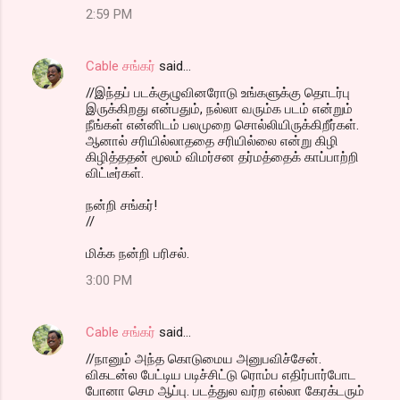
2:59 PM
Cable சங்கர்
said…
//இந்தப் படக்குழுவினரோடு உங்களுக்கு தொடர்பு
இருக்கிறது என்பதும், நல்லா வரும்க படம் என்றும்
நீங்கள் என்னிடம் பலமுறை சொல்லியிருக்கிறீர்கள்.
ஆனால் சரியில்லாததை சரியில்லை என்று கிழி
கிழித்ததன் மூலம் விமர்சன தர்மத்தைக் காப்பாற்றி
விட்டீர்கள்.
நன்றி சங்கர்!
//
மிக்க நன்றி பரிசல்.
3:00 PM
Cable சங்கர்
said…
//நானும் அந்த கொடுமைய அனுபவிச்சேன்.
விகடன்ல பேட்டிய படிச்சிட்டு ரொம்ப எதிர்பார்போட
போனா செம ஆப்பு. படத்துல வர்ற எல்லா கேரக்டரும்