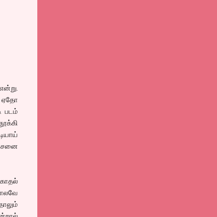
என்று.
சி ஏதோ
 படம்
தூக்கி
டியாய்
ரச்சனை
 காதல்
போலவே
தாலும்
ன்றால்