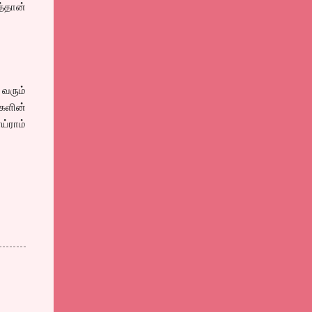
த்தான்
 வரும்
்களின்
்ராம்