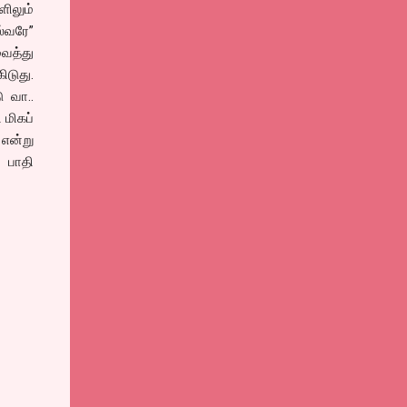
ளிலும்
ல்வரே”
வைத்து
ிடுது.
ு வா..
 மிகப்
என்று
் பாதி