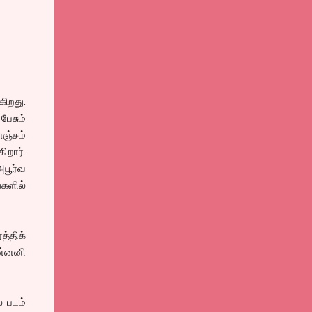
கிறது.
ேசும்
ஞ்சம்
ிறார்.
பூர்வ
களில்
த்திக்
ின்னனி
் படம்