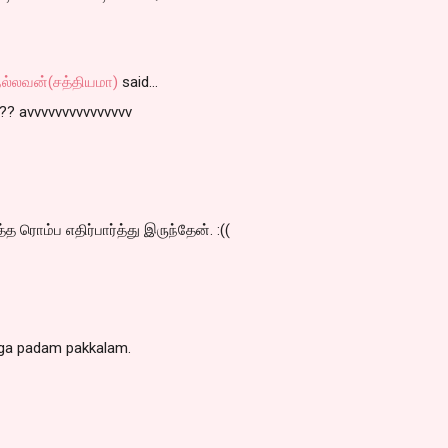
நல்லவன்(சத்தியமா)
said…
?? avvvvvvvvvvvvvvv
 ரொம்ப எதிர்பார்த்து இருந்தேன். :((
aga padam pakkalam.