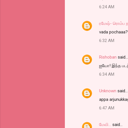
m
6:24 AM
m
e
ரமேஷ்- ரொம்ப 
n
vada pochaaa?
t
6:32 AM
s
Rishoban
said…
ஐயோ! இந்த படத்த
6:34 AM
Unknown
said…
appa arjunukk
6:47 AM
மேவி...
said…