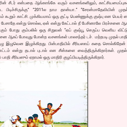
ின் சீடர் என்பதை ஆங்காங்கே வரும் வசனங்களிலும், காட்சியமைப்புக
விட பிடிச்சிருக்கு” ”2011ல நாம தான்யா..” “சேரன்மாதேவியின் முத
ம் கூறும் காட்சி. முக்கியமாய் ஒரு குட்டி பெண்ணுக்கு குஷ்பு என பெயர் 
ீ பேசாதே என்று சொல்ல, ஏன் என்று கேட்டால் நீ பேசினாலே பிரச்சனை ஆக
கும் போது கும்பலில் ஒரு சிறுவன் “ஏய் குஷ்பூ செருப்ப வெளிய விட்ட
்சனை ஆகப் போவுது போன்ற வசனங்கள் பாலசந்தர் டச். மற்றபடி முதல் பாதி
இழு இழுவென இழுக்கிறது. பின்பாதியில் சீரியஸாய் கதை சொல்கிறேன் 
ட்டம் என்று தடால் புடால் என சீன்களை வைத்திருக்கிறார்கள். முதல
பாதி சீரியஸும் ஏறாமல் ஒரு மாதிரி குழப்பியடித்திருக்கிறார்.