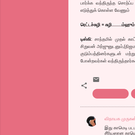
பார்க்க வந்திருந்த சொற்ப்ப
எடுத்துக் கொள்ள வேணும்
ரெட்டச்சுழி = சுழி………..ம்ஹும்
டிஸ்கி:
சாந்தமில் முதல் கா
சிறுவன் அர்ஜுனுடனும்,(நிஜ
குடும்பத்தினர்களுடன் மற்
போன்றவர்கள் வந்திருந்தார்க
திரை விமர்சனம்
விநாயக முருக
C
இது காமெடி படம
o
சீரியஸான காமெ