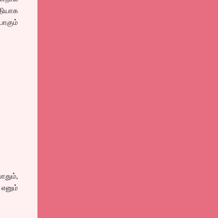
தியாக
போகும்
தும்,
 எனும்