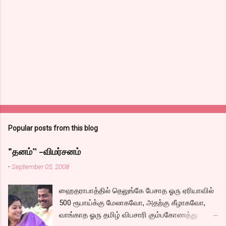
Popular posts from this blog
"தனம்” -விமர்சனம்
-
September 05, 2008
ஹைதராபாத்தில் தெலுங்கே பேசாத ஓரு ஏரியாவில்
500 ரூபாய்க்கு மேலாகவோ, அதற்கு கீழாகவோ,
வாங்காத ஓரு தமிழ் விபசாரி கும்பகோணத்து