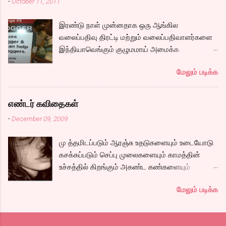
-
October 11, 2011
கப்பலில் ஏறும் காட்சியிலிருந்து சல,சலவென ஓடும்
ஆறு போல ஓடுகிறது படம். பெரியதாய் கதை ஏதும்
இரண்டு நாள் முன்னதாக ஒரு ஆங்கில
நகராவிட்டாலும், ரீமாவின் அதிரடி கேரக்டரும்,
வலைப்பதிவு திரட்டி மற்றும் வலைப்பதிவாளர்களை
ஆண்ட்ரியாவின் அமைதியான கேரக்டரும்,
இந்தியாவெங்கும் குழுமமாய் அமைக்க
கார்த்தியின் அடாவடி, தடாலடி வெட்டி பேச்சு க...
முயற்சிக்கும் ஒரு நிறுவனம் சென்னையில் ஒரு
மேலும் படிக்க
பதிவர் சந்திப்புக்கு ஏற்பாடு செய்திருந்தது.
இவர்கள் வருடா வருடம் நடத்துவதுதான். இம்முறை
நிறைய தமிழ் வலைப்பூக்கள் நடத்துபவர்களும்
எண்டர் கவிதைகள்
கலந்து கொண்டோம்.
-
December 09, 2009
மு த்தமிடப்படும் ஆரஞ்சு உதடுகளையும் உடையோடு
கசக்கப்படும் செப்பு முலைகளையும் காமத்தின்
உச்சத்தில் கிறங்கும் அகண்ட கண்களையும்
நெகிழும் இடுப்பிலிருந்து உடைகள் நழுவுவதையும்,
மேலும் படிக்க
நீண்ட பயணமாய் வருடிச் செல்லும் பாம்புத்
தொடைகளையும், மார்பழுத்தி இறுக்கிடும் உன்
அணைப்பையும் வேறொருவன் ஆளப்போவதை