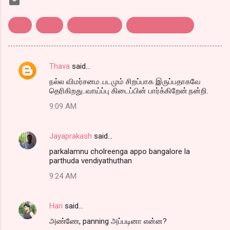
Ishq
nithin
nithya menon
telugu film review
Thava
said…
C
நல்ல விமர்சனம..படமும் சிறப்பாக இருப்பதாகவே
o
தெரிகிறது..வாய்ப்பு கிடைப்பின் பார்க்கிறேன்.நன்றி.
m
9:09 AM
m
e
Jayaprakash
said…
n
parkalamnu cholreenga appo bangalore la
t
parthuda vendiyathuthan
s
9:24 AM
Hari
said…
அண்ணே, panning அப்படினா என்ன?