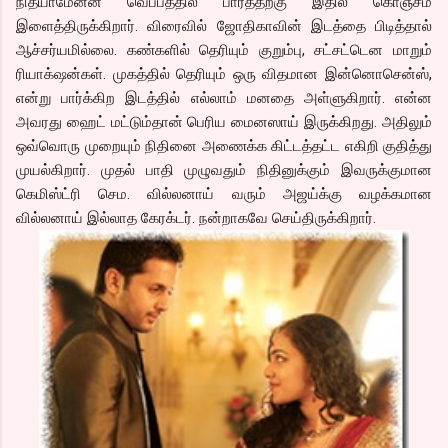
நித்யாமேனன் வெப்பத்தில் பார்த்தற்கு இதில் கொஞ்சம்
இளைத்திருக்கிறார். விரைவில் ஜோதிகாவின் இடத்தை பிடித்தால்
ஆச்சர்யமில்லை. கண்களில் தெரியும் குறும்பு, சட்சட்டென மாறும்
ரியாக்‌ஷன்கள். முகத்தில் தெரியும் ஒரு விதமான இன்னொசென்ஸ்,
என்று பார்க்கிற இடத்தில் எல்லாம் மனதை அள்ளுகிறார். என்ன
அவரது ஹைட் மட்டும்தான் பெரிய மைனஸாய் இருக்கிறது. அதிலும்
ஒவ்வொரு முறையும் நிதினை அணைக்க கிட்டத்தட்ட எகிறி குதித்து
முயல்கிறார். முதல் பாதி முழுவதும் நிதினுக்கும் இவருக்குமான
கெமிஸ்ட்ரி செம. வில்லனாய் வரும் அஜய்க்கு வழக்கமான
வில்லனாய் இல்லாத கேரக்டர். நன்றாகவே செய்திருக்கிறார்.