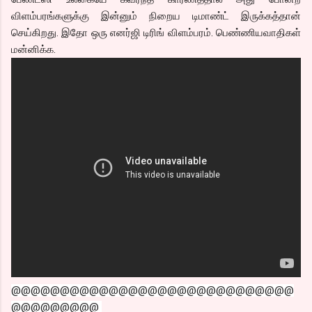
விளம்பரங்களுக்கு இன்னும் நிறைய டிமாண்ட் இருக்கத்தான்
செய்கிறது. இதோ ஒரு எனர்ஜி டிரிங் விளம்பரம். பெண்ணியவாதிகள்
மன்னிக்க.
@@@@@@@@@@@@@@@@@@@@@@@@@@@@@
@@@@@@@@@