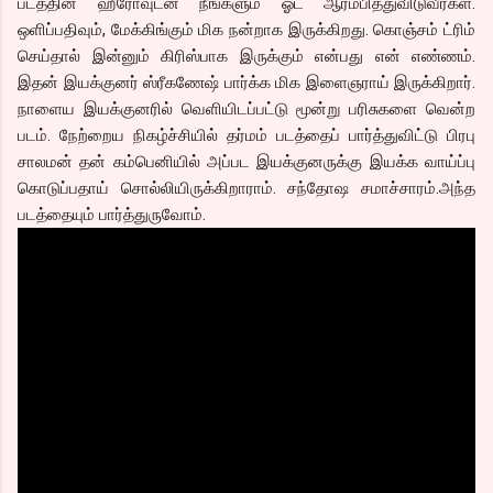
படத்தின் ஹீரோவுடன் நீங்களும் ஓட ஆரம்பித்துவிடுவீர்கள்.
ஒளிப்பதிவும், மேக்கிங்கும் மிக நன்றாக இருக்கிறது. கொஞ்சம் ட்ரிம்
செய்தால் இன்னும் கிரிஸ்பாக இருக்கும் என்பது என் எண்ணம்.
இதன் இயக்குனர் ஸ்ரீகணேஷ் பார்க்க மிக இளைஞராய் இருக்கிறார்.
நாளைய இயக்குனரில் வெளியிடப்பட்டு மூன்று பரிசுகளை வென்ற
படம். நேற்றைய நிகழ்ச்சியில் தர்மம் படத்தைப் பார்த்துவிட்டு பிரபு
சாலமன் தன் கம்பெனியில் அப்பட இயக்குனருக்கு இயக்க வாய்ப்பு
கொடுப்பதாய் சொல்லியிருக்கிறாராம். சந்தோஷ சமாச்சாரம்.அந்த
படத்தையும் பார்த்துருவோம்.