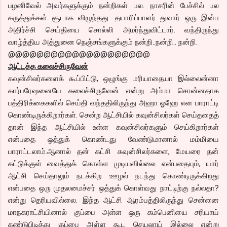
பழனிவேல் அவர்களுக்கும் நன்றிகள் பல. நாசரின் பேச்சில் பல
கருத்துக்கள் சூடாக விழுந்தது. தயாரிப்பாளர் துவார் ஒரு இன்ப
அதிர்ச்சி செய்தியை சொல்லி அமர்ந்துவிட்டார். வந்திருந்து
வாழ்த்திய அத்துனை நெஞ்சங்களுக்கும் நன்றி..நன்றி.. நன்றி.
@@@@@@@@@@@@@@@@@@@@
ஆட்டத்த கலைச்சிருவேன்
கவுன்சிலர்களைக் கூப்பிட்டு, ஒழுங்கு மரியாதையா இல்லைன்னா
கார்பரேஷனையே கலைச்சிருவேன் என்று அம்மா சொன்னதாக
பத்திரிக்கைகளில் செய்தி வந்ததிலிருந்து அஹா ஓஹே என பாராட்டி
கொண்டிருக்கிறார்கள். சென்ற ஆட்சியில் கவுன்சிலர்கள் செய்ததைத்
தான் இந்த ஆட்சியில் உள்ள கவுன்சிலர்களும் செய்கிறார்கள்
என்பதை ஒத்துக் கொண்டது வேண்டுமானால் மம்மியை
பாராட்டலாம்.ஆனால் தன் கட்சி கவுன்சிலர்களை, மேயரை தன்
கட்டுக்குள் வைத்துக் கொள்ள முடியவில்லை என்பதையும், யார்
ஆட்சி செய்தாலும் நடக்கிற ஊழல் நடந்து கொண்டிருக்கிறது
என்பதை ஒரு முதலமைச்சர் ஒத்துக் கொள்வது நாட்டிற்கு நல்லதா?
என்று தெரியவில்லை. இந்த ஆட்சி ஆரம்பத்திலிருந்து சென்னை
மாநகராட்சியினால் குப்பை அள்ள ஒரு கம்பெனியை சரியாய்
கண்டுபிடித்து குப்பை அள்ள கூட செயலாய் இல்லை என்று