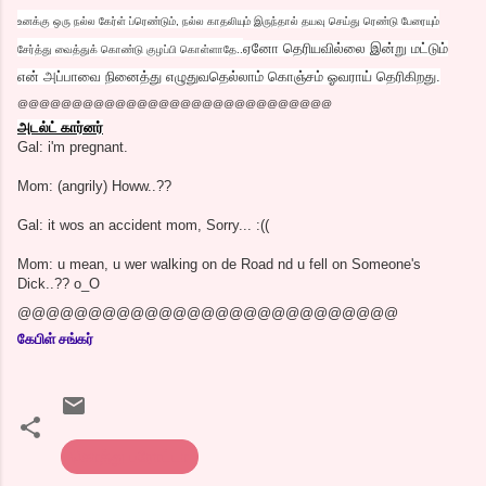
உனக்கு ஒரு நல்ல கேர்ள் ப்ரெண்டும், நல்ல காதலியும் இருந்தால் தயவு செய்து ரெண்டு பேரையும்
ஏனோ தெரியவில்லை இன்று மட்டும்
சேர்த்து வைத்துக் கொண்டு குழப்பி கொள்ளாதே..
என் அப்பாவை நினைத்து எழுதுவதெல்லாம் கொஞ்சம் ஓவராய் தெரிகிறது.
@@@@@@@@@@@@@@@@@@@@@@@@@@@@@
அடல்ட் கார்னர்
Gal: i'm pregnant.
Mom: (angrily) Howw..??
Gal: it wos an accident mom, Sorry... :((
Mom: u mean, u wer walking on de Road nd u fell on Someone's
Dick..?? o_O
@@@@@@@@@@@@@@@@@@@@@@@@@@@
கேபிள் சங்கர்
கொத்து பரோட்டா