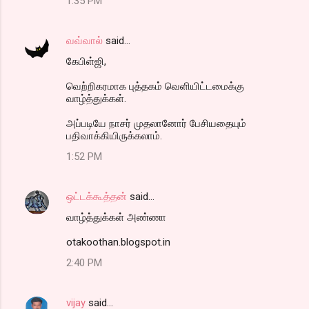
1:35 PM
வவ்வால்
said…
கேபிள்ஜி,
வெற்றிகரமாக புத்தகம் வெளியிட்டமைக்கு
வாழ்த்துக்கள்.
அப்படியே நாசர் முதலானோர் பேசியதையும்
பதிவாக்கியிருக்கலாம்.
1:52 PM
ஒட்டக்கூத்தன்
said…
வாழ்த்துக்கள் அண்ணா
otakoothan.blogspot.in
2:40 PM
vijay
said…