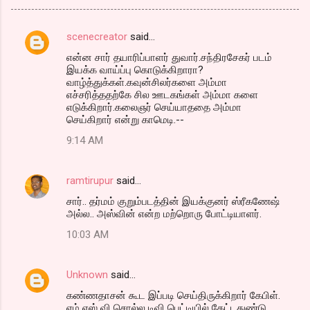
scenecreator
said…
C
என்ன சார் தயாரிப்பாளர் துவார்.சந்திரசேகர் படம்
o
இயக்க வாய்ப்பு கொடுக்கிறாரா?
m
வாழ்த்துக்கள்.கவுன்சிலர்களை அம்மா
எச்சரித்ததற்கே சில ஊடகங்கள் அம்மா களை
m
எடுக்கிறார்.கலைஞர் செய்யாததை அம்மா
செய்கிறார் என்று காமெடி.--
e
n
9:14 AM
t
s
ramtirupur
said…
சார்.. தர்மம் குறும்படத்தின் இயக்குனர் ஸ்ரீகணேஷ்
அல்ல.. அஸ்வின் என்ற மற்றொரு போட்டியாளர்.
10:03 AM
Unknown
said…
கண்ணதாசன் கூட இப்படி செய்திருக்கிறார் கேபிள்.
எம் எஸ் வி சொல்ல டிவி பெட்டியில் கேட்டதுண்டு.