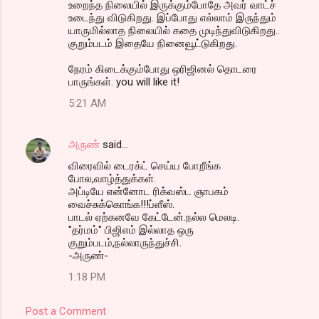
உறைந்த நிலையில் இருக்கும்போதே அவர் வாட்ச்
உடைந்து விடுகிறது. இப்போது எல்லாம் இருந்தும்
யாருமில்லாத நிலையில் கதை முடிந்துவிடுகிறது..
குறும்படம் இதையே நினைவூட்டுகிறது.
நேரம் கிடைக்கும்போது ஒரிஜினல் தொடரை
பாருங்கள். you will like it!
5:21 AM
அருண்
said…
விரைவில் டைரக்ட் செய்ய போறீங்க
போல,வாழ்த்துக்கள்.
அப்டியே என்னோட ரிக்வஸ்ட ஞாபகம்
வைச்சுக்கொங்க!!!ப்ளீஸ்.
பாடல் ஏற்கனவே கேட்டேன்.நல்ல மெலடி.
"தர்மம்" பிஜிஎம் இல்லாத ஒரு
குறும்படம்,நல்லாருந்துச்சி.
-அருண்-
1:18 PM
Post a Comment