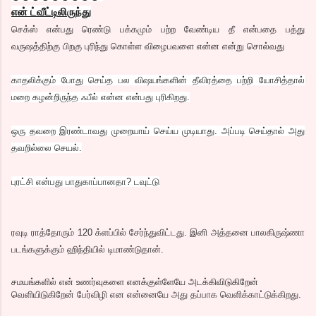
என் ட்வீட்டிலிருந்து
செக்ஸ் என்பது ரெண்டு பக்கமும் பற்ற வேண்டிய தீ என்பதை பத்து
வருஷத்திற்கு பிறகு புரிந்து கொள்ள விழைபவளை என்ன என்று சொல்வது
காதலிக்கும் போது செய்த பல விஷயங்களின் தீவிரத்தை பற்றி யோசித்தால்
மறை கழன்றிருந்த ஃபீல் என்ன என்பது புரிகிறது.
ஒரு தவறை இரண்டாவது முறையாய் செய்ய முடியாது. அப்படி செய்தால் அது
தவறில்லை செயல்.
புரட்சி என்பது பாதுகாப்பானதா? டவுட்டு
ரவுடி ராத்தோரும் 120 க்ளப்பில் சேர்ந்துவிட்டது. இனி அத்தனை பாலகிருஷ்ணா
படங்களுக்கும் ஹிந்தியில் டிமாண்டுதான்.
சமயங்களில் என் உணர்வுகளை எனக்குள்ளேயே அடக்கிவிடுகிறேன்
வெளியிடுகிறேன் பேர்விழி என என்னையே அது தப்பாக வெளிக்காட்டுக்கிறது.