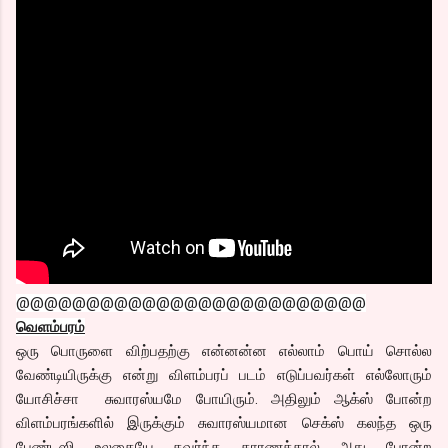
@@@@@@@@@@@@@@@@@@@@@@@@@
வெளம்பரம்
ஒரு பொருளை விற்பதற்கு என்னன்ன எல்லாம் பொய் சொல்ல
வேண்டியிருக்கு என்று விளம்பரப் படம் எடுப்பவர்கள் எல்லோரும்
யோசிச்சா சுவாரஸ்யமே போயிரும். அதிலும் ஆக்ஸ் போன்ற
விளம்பரங்களில் இருக்கும் சுவாரஸ்யமான செக்ஸ் கலந்த ஒரு
பேண்டஸி உலகையே கவர்ந்த காரணத்தால் அது போன்ற