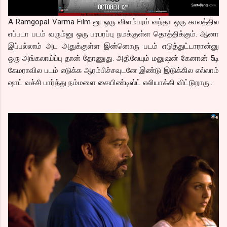
A Ramgopal Varma Film னு ஒரு விளம்பரம் வந்தா ஒரு காலத்தில
எப்படா படம் வரும்னு ஒரு பரபரப்பு நமக்குள்ள தொத்திக்கும். ஆனா
இப்பல்லாம் அட அதுக்குள்ள இன்னொரு படம் எடுத்துட்டாரான்னு
ஒரு அங்கலாய்ப்பு தான் தோணுது. அதிலேயும் மனுஷன் கேனான் 5டி
கேமராவில படம் எடுக்க ஆரம்பிச்சவுடனே இண்டு இடுக்கில எல்லாம்
ஷாட் வச்சி பார்த்து நம்மளை சையிண்டிஸ்ட் எலியாக்கி விட்டுறாரு..