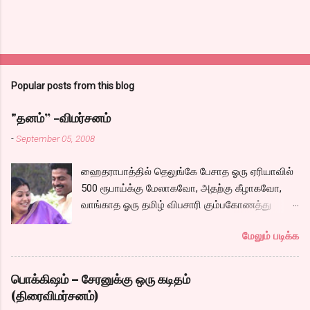
Popular posts from this blog
"தனம்” -விமர்சனம்
-
September 05, 2008
ஹைதராபாத்தில் தெலுங்கே பேசாத ஓரு ஏரியாவில்
500 ரூபாய்க்கு மேலாகவோ, அதற்கு கீழாகவோ,
வாங்காத ஓரு தமிழ் விபசாரி கும்பகோணத்து
அக்ரஹாரத்தின் வீட்டில் மருமகளாக
மேலும் படிக்க
வாழ்கைபடுகிறாள். அவளுடய வாழ்கை எப்படி
அமைந்தது? என்ற ஓரு நல்ல லைனை , சங்கீதா
தன்னுடய இடுப்பை சுழற்றி, சுழற்றி நடப்பதை போல்
பொக்கிஷம் – சேரனுக்கு ஒரு கடிதம்
சும்மா, சுத்தி, சுத்தி குழப்பி, நம்பமுடியாத
(திரைவிமர்சனம்)
திரைக்கதையால் சொதப்பி,சங்கீதாவை ஏதோ