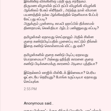
இங்கிலீஷ் விங்கிளிஷ் பற்றி ஒரு சந்தேகம்.
திருமண விழாவில் தப்பி தப்பி விழுங்கி விழுங்கி
ஆங்கிலம் பேசும் ஸ்ரீதேவி , அடுத்த நாள் விமான
பயணத்தில் நல்ல ஆங்கிலத்தில் தெளிவாக பேப்பர்
கேட்பது எப்படி?
அதுக்கும் முன்னாடி காஃபி ஹாப்பில் திக்காமல்
திணறாமல், லென்தியா ஆர்டர் பண்ணுவது எப்படி?
தமிழன்கள் ஏதாவது செய்தாலும் அதில் சின்ன
குறை கண்டுபிடிப்பதில் முனைப்பு காட்டும் நீங்கள்
இதை கண்டு கொள்ளாமல் விட்டது ஏன்?
தமிழன்களில் குறை கண்டு பிடிப்பு ஏதாவது
பொறாமையா? அல்லது ஹிந்தி காரனை குறை
கண்டு பிடிக்கமைக்கு காரணம் அடிமை புத்தியா?
இதெல்லாம் லாஜிக் மிஸ்டேக் இல்லையா? பெரிய
ஓட்டையே தெரியுது? போங்க உருப்படியா ஏதாவது
செய்யுங்க
2:55 PM
Anonymous said…
எனது பின்னூட்டத்தை நீங்கள் வெளியிட மாட்டீர்கள்