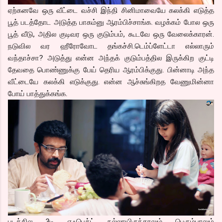
ஏற்கனவே ஒரு வீட்டை வச்சி இந்தி சினிமாவையே கலக்கி எடுத்த
பூத் படத்தோட அடுத்த பாகம்னு ஆரம்பிச்சாங்க. வழக்கம் போல ஒரு
பூத் வீடு, அதில குடிவர ஒரு குடும்பம், கூடவே ஒரு வேலைக்காரன்.
நடுவில வர ஹீரோவோட தங்கச்சி.டெம்ப்ளேட்டா எல்லாரும்
வந்தாச்சா? அடுத்து என்ன அந்தக் குடும்பத்தில இருக்கிற குட்டி
தேவதை பொண்ணுக்கு பேய் தெரிய ஆரம்பிக்குது. பின்னாடி அந்த
வீட்டையே கலக்கி எடுக்குது. என்ன ஆச்சுங்கிறத வேணுமின்னா
போய் பாத்துக்கங்க.
படத்தில 3டி எஃபெக்ட் நல்லாயிருந்தாலும் பெரும்பாலும்