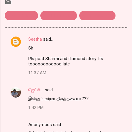
Bhoot Returns
Hindi film review
திரை விமர்சனம்.
Seetha
said…
C
Sir
o
m
Pls post Sharmi and diamond story. Its
toooooooooooo late
m
11:37 AM
e
n
ஜெட்லி...
said…
t
இன்னும் வர்மா திருந்தலையா???
s
1:42 PM
Anonymous said…