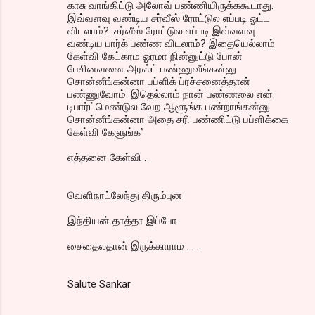
காசு வாங்கிட்டு அலோவ் பண்ணியிருக்ககூடாது.
இவ்வளவு வண்டிய சர்வீஸ் ரோட்டுல எப்படி ஓட்ட
விடலாம்?. சர்வீஸ் ரோட்டுல எப்படி இவ்வளவு
வண்டிய பார்க் பண்ண விடலாம்? இதையெல்லாம்
கேள்வி கேட்காம ஓரமா நின்னுட்டு போன்
பேசினவனை அரஸ்ட் பண்ணுவீங்கன்னு
சொன்னீங்கன்னா பப்ளிக் ப்ரச்சனைத்தான்
பண்ணுவோம். இதெல்லாம் நான் பண்ணலை என்
டிபார்ட்மெண்டுல வேற ஆளூங்க பண்றாங்கன்னு
சொன்னீங்கன்னா அதை சரி பண்ணிட்டு பப்ளிக்கை
கேள்வி கேளுங்க”
எத்தனை கேள்வி . .
வெளிநாட்லேந்து திரும்புன
இந்தியன் தாத்தா இப்போ
சைதைலதான் இருக்காராம . . .
Salute Sankar