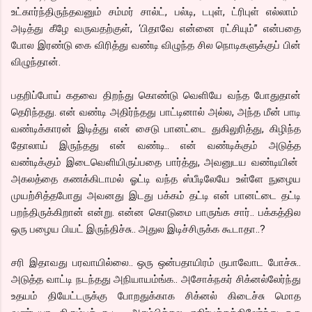
உட்கார்ந்திருந்தவனும் சம்மர் சால்ட், பல்டி, டபுள், ட்ரிபுள் எல்லாம்
அடித்து கீழே வருவதற்குள், ‘பிதாவே என்னை ரட்சியும்” என்பதை
போல இரண்டு கை விரித்து வண்டி விழுந்த சில நொடிகளுக்குப் பின்
விழுந்தான்.
பதறிப்போய் கதவை திறந்து கொண்டு வெளியே வந்த போதுதான்
தெரிந்தது. என் வண்டி அதிர்ந்தது பாட்டினால் அல்ல, அந்த மீன் பாடி
வண்டிக்காரன் இடித்து என் சைடு பானட்டை துகிலுரித்து, கிழிந்த
தோலாய் இருந்தது என் வண்டி.. என் வண்டிக்கும் அடுத்த
வண்டிக்கும் இடைவெளியிருப்பதை பார்த்து, அவனுடய வண்டியின்
அகலத்தை கணக்கிடாமல் ஓட்டி வந்த ஸ்பீடிலேயே உள்ளே நுழைய
முயற்சித்தபோது அவனது இடது பக்கம் தட்டி என் பானட்டை தட்டி
பறந்திருக்கிறான் என்று. என்ன கொடுமை பாருங்க சார்.. பக்கத்தில
ஒரு பழைய பியட் இருந்திச்சு.. அதுல இடிச்சிருக்க கூடாதா..?
சரி இதாவது பரவாயில்லை.. ஒரு ஒன்பதாயிரம் ருபாவோட போச்சு..
அடுத்த வாட்டி நடந்தது அநியாயம்ங்க.. அசோக்நகர் சிக்னல்லேர்ந்து
உதயம் தியேட்டருக்கு போறதுக்காக சிக்னல் கிடைச்சு மொத