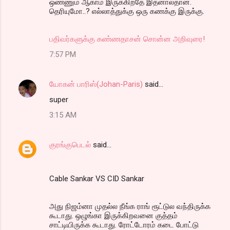
ஒண்ணும் ஆகாம இருக்கிறதே இதனாலதான்.
தெரியுமோ..? எல்லாத்துக்கு ஒரு கணக்கு இருக்கு.
பதிவர்களுக்கு கண்ணதாசன் சொன்ன அறிவுரை!
7:57 PM
யோகன் பாரிஸ்(Johan-Paris)
said…
super
3:15 AM
குரங்குபெடல்
said…
Cable Sankar VS CID Sankar
அது நிஜம்னா முதல்ல நீங்க ராங் ரூட்டுல வந்திருக்க
கூடாது. ஒழுங்கா இருக்கிறவனை குத்தம்
சாட்டியிருக்க கூடாது. ரோட்டோரம் கடை போட்டு