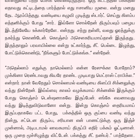
வாஸ்துவை பற்றி பேசிக் கொண்டிருந்தார். ஒரு கட்டத்தில் பக்கதில்
எதாவது கட்டிடத்தை பார்த்தால் எது ஈசானிய மூலை.. என்று மனது
தேட ஆரம்பித்தது. வண்டியை கழுவி முடித்து ஸ்டார்ட் செய்து கிளம்ப
எத்தனிக்கும் போது “சார்.. இவ்ளோ சொல்றேன் திரும்பவும் பழைய
இடத்திலேயே உக்கார்றேளே.. என்றது. சற்று தள்ளி, வலது ஓரத்துக்கு
நகர்ந்து கொண்டேன். கொஞ்சம் அசெளகரியமாய்தான் இருந்தது..
இருந்தாலும் பரவாயில்லை என்று உட்கார்ந்து, சீட் பெல்டை இழுத்து,
போட்டுக்கொண்டு, “நீங்களும் போட்டுக்கங்க..” என்றேன்.
“அதெல்லாம் எதுக்கு நாமெல்லாம் என்ன ரேஸுக்கா போறோம்?
முக்கினா ரெண்டாவது கியரே தாண்ட முடியாது மெட்ராஸ் ட்ராபிக்ல..”
என்றார். நான் வேறேதும் சொல்லாமல் வண்டியை கிளப்பி சிக்னலுக்கு
வந்து நின்றேன். இவ்வ்ளவு காலம் வழக்கமாய் சிக்னலில் இருக்கும்
போது கொஞ்சம் டென்ஷனாகவே இருப்பேன். எங்கே எவனாவது
வந்து இடித்துவிடுவானோ என்று.. இன்று கொஞ்சம் தைரியமாய்
இருப்பதாகவே பட்ட போது, பக்கத்தில் ஒரு குப்பை வண்டி வந்து
நின்று, சட்டென திரும்ப, சரியான என் பாணட்டுக்கு ஒரு இஞ்ச்
முன்னால், அடிபடாமல் லாவகமாய் திருப்பி எதிர் பக்கம் ஓட்டினான்.
ஒரு முறை மூச்சிழுத்து விட்டேன். பக்கத்து சீட் நண்பர்..” பாத்தேளா..