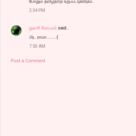
போதும் தமிழ்நாடு உருப்பட்டுவிடும்..
2:54 PM
துளசி கோபால்
said…
அட ராமா..........:(
7:50 AM
Post a Comment