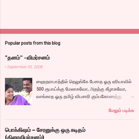
Popular posts from this blog
"தனம்” -விமர்சனம்
-
September 05, 2008
ஹைதராபாத்தில் தெலுங்கே பேசாத ஓரு ஏரியாவில்
500 ரூபாய்க்கு மேலாகவோ, அதற்கு கீழாகவோ,
வாங்காத ஓரு தமிழ் விபசாரி கும்பகோணத்து
அக்ரஹாரத்தின் வீட்டில் மருமகளாக
மேலும் படிக்க
வாழ்கைபடுகிறாள். அவளுடய வாழ்கை எப்படி
அமைந்தது? என்ற ஓரு நல்ல லைனை , சங்கீதா
தன்னுடய இடுப்பை சுழற்றி, சுழற்றி நடப்பதை போல்
பொக்கிஷம் – சேரனுக்கு ஒரு கடிதம்
சும்மா, சுத்தி, சுத்தி குழப்பி, நம்பமுடியாத
(திரைவிமர்சனம்)