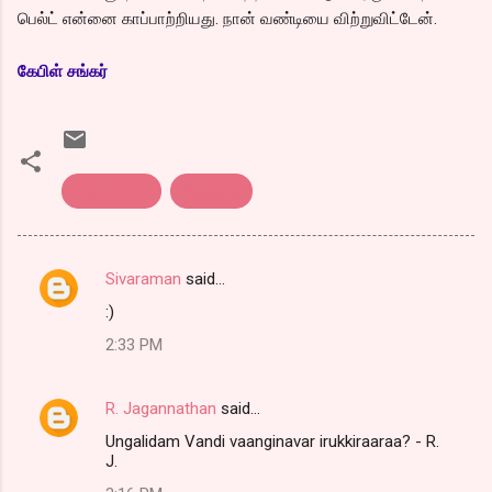
பெல்ட் என்னை காப்பாற்றியது. நான் வண்டியை விற்றுவிட்டேன்.
கேபிள் சங்கர்
short story
சிறுகதை
Sivaraman
said…
C
:)
o
2:33 PM
m
m
R. Jagannathan
said…
e
Ungalidam Vandi vaanginavar irukkiraaraa? - R.
n
J.
t