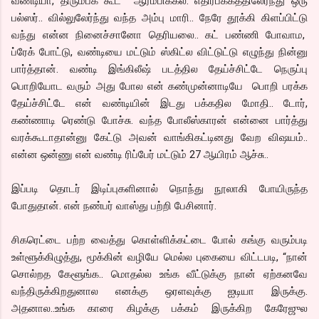
வண்டியா, திரும்பக் கூட ஆரம்பிக்கல. எதிர்பக்கத்திலேர்ந்து ஒரு
பல்ஸர்.. வில்லுலேர்ந்து வந்த அம்பு மாரி.. நேரே தூக்கி கிளப்பிட்டு
வந்து என்ன நினைச்சானோ தெரியலை.. கட் பண்ணி போவாம,
ப்ரேக் போட்டு, வண்டியை மட்டும் ஸ்கிட்ல விட்டுட்டு எழுந்து நின்னு
பார்த்தான். வண்டி இங்கிலீஷ் படத்தில தேய்ச்சிட்டே நெருப்பு
பொறியோட வரும் அது போல என் கண்முன்னாடியே பொறி பரக்க
தேய்ச்சிட்டே என் வண்டியின் இடது பக்கதில மோதி.. டோர்,
கண்ணாடி ரெண்டு போச்சு. வந்த போலீஸ்காரன் என்னை பார்த்து
வரக்கூடாதான்னு கேட்டு அவன் வாங்கிகட்டினது வேற விஷயம்..
என்ன ஒன்ணு என் வண்டி ரிப்பேர் மட்டும் 27 ஆயிரம் ஆச்சு..
இப்படி தொடர் இடிப்புகளினால் நொந்து நூலாகி போயிருந்த
போதுதான். என் நண்பர் வாஸ்து பற்றி பேசினார்.
சிகரெட்டை பற்ற வைத்து கொள்ளிக்கட்டை போல் கங்கு வரும்படி
உள்ளூக்கிழுத்து, மூக்கின் வழியே மெல்ல புகையை விட்டபடி, “நான்
சொல்றத கேளூங்க.. மொதல்ல உங்க வீட்டுக்கு நான் ஏற்கனவே
வந்திருக்கிறதுனால எனக்கு ஒரளவுக்கு ஐடியா இருக்கு.
அதனால..உங்க காரை கிழக்கு பக்கம் இருக்கிற கேரேஜுல