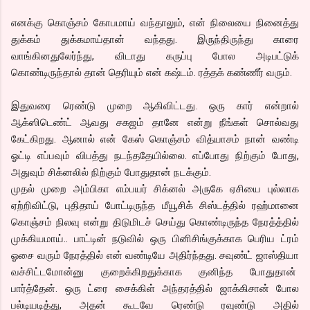
எனக்கு கொஞ்சம் கோபமாய் வந்தாலும், என் நிலையை நினைத்து
துக்கம் துக்கமாய்தான் வந்தது. இருந்திருந்து காரை
வாங்கினதுலேர்ந்து, விடாது கருப்பு போல அடிபட்டுக்
கொண்டிருந்தால் தான் தெரியும் என் கஷ்டம். ரத்தக் கண்ணீர் வரும்.
இதுவரை ரெண்டு முறை ஆகிவிட்டது. ஒரு கார் என்றால்
ஆக்ஸிடெண்ட் ஆவது சகஜம் தானே என்று நீங்கள் சொல்வது
கேட்கிறது. ஆனால் என் கேஸ் கொஞ்சம் வித்யாசம் நான் வண்டி
ஓட்டி எப்பவும் விபத்து நடந்ததேயில்லை. எப்போது நிற்கும் போது,
அதுவும் சிக்னலில் நிற்கும் போதுதான் நடக்கும்.
முதல் முறை அம்பிகா எம்பயர் சிக்னல் அருகே ஏசியை புல்லாக
ஏற்றிவிட்டு, புதிதாய் போட்டிருந்த மீயூசிக் சிஸ்டத்தில் ரஹ்மானை
கொஞ்சம் நிலவு என்று திடுமிடச் செய்து கொண்டிருந்த நேரத்த்தில்
முக்கியமாய்.. பாட்டின் நடுவில் ஒரு பினிசிங்குக்காக பெரிய ட்ரம்
ஓசை வரும் நேரத்தில் என் வண்டியே அதிர்ந்தது. சவுண்ட் ஜாஸ்தியா
வச்சிட்டமோன்னு குறைக்கிறதுக்காக குனிந்த போதுதான்
பார்த்தேன். ஒரு ட்ரை சைக்கிள் அந்தரத்தில் ஜாக்கிசான் போல
பல்டியடித்து, அதன் கூடவே ரெண்டு ரவுண்டு அதில்