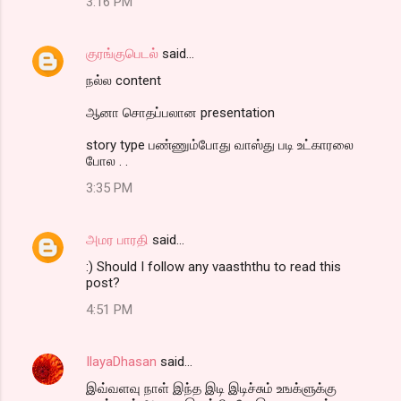
3:16 PM
s
குரங்குபெடல்
said…
நல்ல content
ஆனா சொதப்பலான presentation
story type பண்ணும்போது வாஸ்து படி உட்காரலை
போல . .
3:35 PM
அமர பாரதி
said…
:) Should I follow any vaasththu to read this
post?
4:51 PM
IlayaDhasan
said…
இவ்வளவு நாள் இந்த இடி இடிச்சும் உஙக்ளுக்கு