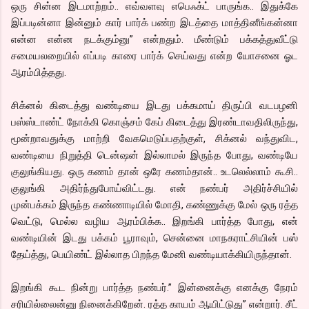
ஒரு சின்ன இடமாற்றம்.. எவ்வளவு எபெஃக்ட் பாருங்க.. இதுக்கே
இப்படின்னா இன்னும் கார் பார்க் பண்ற இடத்தை மாத்தினீங்கன்னா
என்ன என்ன நடக்கும்னு” என்றதும். மீண்டும் பக்கத்துவீட்டு
சமையலறையில் எப்படி
காரை பார்க் செய்வது என்ற யோசனை ஓட
ஆரம்பித்தது.
சிக்னல் கிடைத்து வண்டியை இடது பக்கமாய் திருப்பி வடபழனி
பஸ்ஸ்டாண்ட் நோக்கி கொஞ்சம் கேப் கிடைத்து இரண்டாவதிலிருந்து,
மூன்றாவதுக்கு மாற்றி வேகமெடுப்பதற்குள், சிக்னல் வந்துவிட,
வண்டியை நிறுத்தி டென்ஷன் இல்லாமல் இருந்த போது, வண்டியே
குலுங்கியது. ஒரு கணம் தான் ஒரே கணம்தான்.. உடலெல்லாம் கூசி..
குலுங்கி அதிர்ந்துபோய்விட்டது. என் நண்பர் அதிர்ச்சியில்
முன்பக்கம் இருந்த கண்ணாடியில் மோதி, கண்ணுக்கு மேல் ஒரு ரத்த
வெட்டு, மெல்ல வழிய ஆரம்பிக்க.. இறங்கி பார்த்த போது, என்
வண்டியின் இடது பக்கம் பூராவும், சென்னை மாநகராட்சியின் பஸ்
தேய்த்து, பெயிண்ட் இல்லாத பிறந்த மேனி வண்டியாக்கியிருந்தான்.
இறங்கி கூட நின்று பார்த்த நண்பர்.” இன்னைக்கு எனக்கு நேரம்
சரியில்லைன்னு நினைக்கிறேன். ரத்த காயம் ஆயிட்டுது” என்றார். சீட்