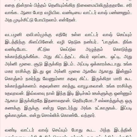
எதை தின்றால் பித்தம் தெளியும்ங்கிற நிலைமையிலிருந்ததாலே.. சரி
வாங்க.. ஆனா போற வழியில.. வண்டியை வாட்டர் வாஷ் பண்ணனும்..
அத முடிச்சிட்டு போயிறலாம். என்றேன்.
வடபழனி ஏவி.எம்முக்கு எதிரே உள்ள வாட்டர் வாஷ் செய்யும்
இடத்திற்கு கிளப்பினேன். வழி நெடுக நண்பர்.. “பாருங்க.. நீங்க
வண்டியோட சீட்டுல லெப்டுல அழுத்தம் கொடுத்து
உக்காந்திருக்கீங்க.. அது கிட்டத்தட்ட கியர் ஷாப்டை ஒட்டி, அது
அக்னி மூலை.. சூடு இருக்கிற இடம்.. அப்படி ஒக்காரக்கூடாது. உங்க
மகர ராசிக்கு இடது ஓர அக்னி மூலை ஆகவே ஆகாது. இன்னும்
கொஞ்சம் நகர்ந்து வேணும்னா கதவு கிட்ட இருக்கிறா மாரி கூட
உக்காந்துக்கலாம். கதவுன்னா காத்து, வாயூபகவான். உங்க ராசிக்கு
உதவுரவன். இவ்வளவு நாள் இந்த இடி இடிச்சும் உஙக்ளுக்கு ஒண்ணும்
ஆகாம இருக்கிறதே இதனாலதான். தெரியுமோ..? எல்லாத்துக்கு ஒரு
கணக்கு இருக்கு. என்று தொடர்ந்து அங்க உட்காருஙக்.. இப்படி
ஒக்காருங்க.. என்று சொல்லிக் கொண்டே வந்தார்.
வண்டி வாட்டர் வாஷ் செய்யும் போது கூட.. அந்த இடத்தின்