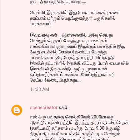
தல : இது ஒரு தொடர்கதை.....
வெள்ளி இரவுகளில் இது போல பல வண்டிகளை
தாம்பரம் மற்றும் பெருங்குளத்தூர் பகுதிகளில்
பார்க்கலாம்.
இவ்வளவு ஏன்... ஆன்லைனில் பதிவு செய்து
செல்லும் ரெகுலர் பேருந்துகள், பயணிகள்
எண்ணிக்கை குறைவாய் இருக்கும் பச்சத்தில் இரு
வேறு தடத்தில் செல்ல வேண்டிய பேருந்து
பயணிகளை ஒரே பேருந்தில் ஏற்றி விட்டு, நடு
இரவில் நட்டாற்றில் இறக்கி விட்டது போல் பைபாஸில்
இறக்கி விடுவதுண்டு.. ஒரிரு முறை நான்
ஒட்டுன(ர்)களிடம் சண்டை போட்டுத்தான் சரி
செய்ய வேண்டியிருந்தது....
11:33 AM
scenecreator
said…
என் அனுபவத்தை சொல்கிறேன்.2000மாவது
ஆண்டு.காஞ்சிபுரத்தில் இருந்து திருப்பதி சென்றேன்
(தனியாய்).தரிசனம் முடிந்து இரவு 9.30 க்கு கீழ்
திருப்பதி பஸ் நிலையத்தில் காஞ்சிபுரம் செல்லும்
பாரதி பஸ் கிளம்பியது.காஞ்சிபுரம் டிக்கெட்