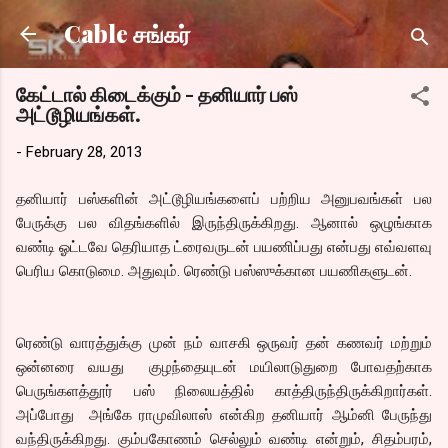
Skip to main content
Cable சங்கர்
கேட்டால் கிடைக்கும் - தனியார் பஸ்
அட்டூழியங்கள்.
-
February 28, 2013
தனியார் பஸ்களின் அட்டூழியங்களைப் பற்றிய அனுபவங்கள் பல
பேருக்கு பல விதங்களில் இருந்திருக்கிறது. ஆனால் ஒழுங்காக
வண்டி ஓட்டவே தெரியாத ட்ரைவருடன் பயணிப்பது என்பது எவ்வளவு
பெரிய கொடுமை. அதுவும். ரெண்டு பஸ்ஸுக்கான பயணிகளுடன்.
ரெண்டு வாரத்துக்கு முன் நம் வாசகி ஒருவர் தன் கணவர் மற்றும்
ஒன்னரை வயது குழந்தையுடன் மயிலாடுதுறை போவதற்காக
பெருங்களத்தூர் பஸ் நிலையத்தில் காத்திருந்திருக்கிறார்கள்.
அப்போது அங்கே ராமுவிலாஸ் என்கிற தனியார் ஆம்னி பேருந்து
வந்திருக்கிறது. கும்பகோணம் செல்லும் வண்டி என்றும், சிதம்பரம்,