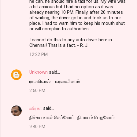
he can, he should hire a taxi for us. My wife was
a bit anxious but I had no option as it was
already nearing 10 PM. Finally, after 20 minutes
of waiting, the driver got in and took us to our
place. I had to warn him to keep his mouth shut
or will complain to authorities.
I cannot do this to any auto driver here in
Chennai! That is a fact. - R. J.
12:22 PM
Unknown
said…
ராமவிலாஸ் = மரணவிலாஸ்
2:50 PM
சுரேகா
said…
நிச்சயமாகச் செய்வோம்...நியாயம் பெறுவோம்.
9:40 PM