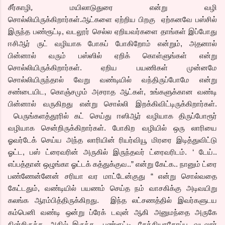
சீர்காழி, மயிலாடுதுரை என்று வழி
சொல்லியிருக்கிறார்கள்
.ஆட்களை ஏற்றிய பிறகு ஏற்கனவே பஸ்சில்
இருந்த பண்ரூட்டி, வடலூர் செல்ல ஏறியவர்களை தாங்கள் இப்போது
ஈசிஆர் ருட் வழியாக போகப் போகிறோம் என்றும், அதனால்
பின்னால் வரும் பஸ்ஸில் ஏறிக் கொள்ளுங்கள் என்று
சொல்லியிருக்கிறார்கள். ஏறிய பயணிகள் முன்னமே
சொல்லியிருந்தால் வேறு வண்டியில் வந்திருப்போமே என்று
சண்டையிட, கொஞ்சமும் அசராத ஆட்கள், உங்களுக்கான வண்டி
பின்னால் வருகிறது என்று சொல்லி இறக்கிவிட்டிருக்கிறார்கள்.
பெருங்களத்தூரில் கட் செய்து ஈஸிஆர் வழியாக திருப்போரூர்
வழியாக சென்றிருக்கிறார்கள். போகிற வழியில் ஒரு லாரியை
ஓவர்டேக் செய்ய அந்த லாரியின் ரியர்வியூ மிரரை இடித்துவிட்டு
ஓட்ட, பஸ் ட்ரைவரின் அருகில் இருந்தவர் ட்ரைவரிடம். ‘ டேய்..
எப்பத்தான் ஒழுங்கா ஓட்டக் கத்துக்குவ..” என்று கேட்க.. நானும் ட்ரை
பண்ணேன்னேன் சரியா வர மாட்டேன்குது “ என்று சொல்வதை
கேட்டதும், வண்டியில் பயணம் செய்த நம் வாசகிக்கு அடிவயிறு
கலங்க ஆரம்பித்திருக்கிறது. இந்த லட்சணத்தில் இவர்களுடய
கம்பெனி வண்டி ஒன்று ப்ரேக் டவுன் ஆகி அனுமந்தை அருகே
நின்றிருக்க, அதில் இருந்த பண்ரூட்டி, சேத்தியாதோப்பு, வடலூர்