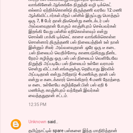
வாங்கினேன்.ஆங்கங்கே நிறுத்தி வழி டிக்கெட்
எல்லாம் ஏற்றிக்கொண்டு திருத்தணி வரவே 12 மணி
ஆக்கிவிட்டார்கள்.மீதம் பஸ்சில் இருப்பது மொத்தம்
ஒரு 7, 8 பேர் தான்.திடீரென்று கண்டக்டர் பஸ்
அவ்வளவுதான் போகும் காஞ்சிபுரம் செல்பவர்கள்
இறங்கி வேறு பஸ்சில் ஏறிகொள்ளவும் என்று
சொல்லி பாக்கி டிக்கெட் காசை வாங்கிக்கொள்ள
சொன்னார்.திருத்தணி பஸ் நிலையத்தின் உள் நான்
இன்னும் சிலர் .அவ்வளவுதான் .ஒரே ஒரு டீ கடை
.பஸ் நிலையம் வெறிச்சோடி காணபடுகிறது.நீண்ட
நேரம் கழித்து ஒரு பஸ் பஸ் நிலையம் வெளியேவே
நிறுத்தி அப்படியே பஸ் நிலையம் உள்ளே வராமல்
சென்று விட்டான்.எங்களுக்கு தெரியாது இரவில்
அப்படிதான் என்று.அதோடு 4 மணிக்கு தான் பஸ்
என்று டீ கடைக்காரர் சொல்கிறார்.4 மணி நேரத்தை
டீ கடை உள்ளேயே கழித்தேன்.பின் பஸ் ஏறி 6
மணிக்கு காஞ்சிபுரம் வந்தேன்.இவர்கள்
வைத்ததுதான் சட்டம்.
12:35 PM
Unknown
said…
தமிழ்நாட்டில் spare பஸ்களை இந்த மாதிரித்தான்