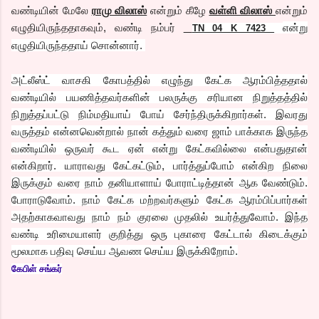
வண்டியின் மேலே
ராமு விலாஸ்
என்றும் கீழே
வள்ளி விலாஸ்
என்றும்
எழுதியிருந்ததாகவும், வண்டி நம்பர்
எ
ன்று
TN 04 K 7423
எழுதியிருந்ததாய் சொன்னார்.
அட்லீஸ்ட் வாசகி கோபத்தில் எழுந்து கேட்க ஆரம்பித்ததால்
வண்டியில் பயணித்தவர்களின் பலருக்கு சரியான நிறுத்தத்தில்
நிறுத்தப்பட்டு நிம்மதியாய் போய் சேர்ந்திருக்கிறார்கள். இவரது
வருத்தம் என்னவென்றால் நான் கத்தும் வரை ஜாம் பாக்காக இருந்த
வண்டியில் ஒருவர் கூட ஏன் என்று கேட்கவில்லை என்பதுதான்
என்கிறார். யாராவது கேட்கட்டும், பார்த்துப்போம் என்கிற நிலை
இருக்கும் வரை நாம் தனியாளாய் போராட்டித்தான் ஆக வேண்டும்.
போராடுவோம். நாம் கேட்க மற்றவர்களும் கேட்க ஆரம்பிப்பார்கள்
அதற்காகவாவது நாம் நம் குரலை முதலில் உயர்த்துவோம். இந்த
வண்டி உரிமையாளர் குறித்து ஒரு புகாரை கேட்டால் கிடைக்கும்
மூலமாக பதிவு செய்ய ஆவண செய்ய இருக்கிறோம்.
கேபிள் சங்கர்