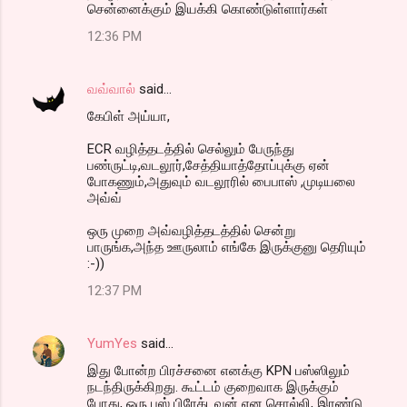
சென்னைக்கும் இயக்கி கொண்டுள்ளார்கள்
12:36 PM
வவ்வால்
said…
கேபிள் அய்யா,
ECR வழித்தடத்தில் செல்லும் பேருந்து
பண்ருட்டி,வடலூர்,சேத்தியாத்தோப்புக்கு ஏன்
போகணும்,அதுவும் வடலூரில் பைபாஸ் ,முடியலை
அவ்வ்
ஒரு முறை அவ்வழித்தடத்தில் சென்று
பாருங்க,அந்த ஊருலாம் எங்கே இருக்குனு தெரியும்
:-))
12:37 PM
YumYes
said…
இது போன்ற பிரச்சனை எனக்கு KPN பஸ்ஸிலும்
நடந்திருக்கிறது. கூட்டம் குறைவாக இருக்கும்
போது, ஒரு பஸ் பிரேக்டவுன் என சொல்லி, இரண்டு