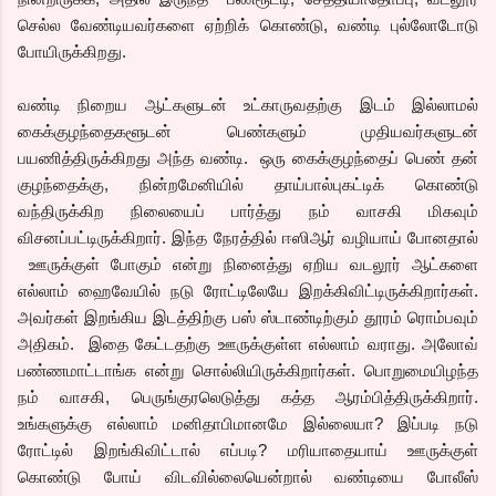
செல்ல வேண்டியவர்களை ஏற்றிக் கொண்டு, வண்டி புல்லோடோடு
போயிருக்கிறது.
வண்டி நிறைய ஆட்களுடன் உட்காருவதற்கு இடம் இல்லாமல்
கைக்குழந்தைகளூடன் பெண்களும் முதியவர்களுடன்
பயணித்திருக்கிறது அந்த வண்டி. ஒரு கைக்குழந்தைப் பெண் தன்
குழந்தைக்கு, நின்றமேனியில் தாய்பால்புகட்டிக் கொண்டு
வந்திருக்கிற நிலையைப் பார்த்து நம் வாசகி மிகவும்
விசனப்பட்டிருக்கிறார். இந்த நேரத்தில் ஈஸிஆர் வழியாய் போனதால்
ஊருக்குள் போகும் என்று நினைத்து ஏறிய வடலூர் ஆட்களை
எல்லாம் ஹைவேயில் நடு ரோட்டிலேயே இறக்கிவிட்டிருக்கிறார்கள்.
அவர்கள் இறங்கிய இடத்திற்கு பஸ் ஸ்டாண்டிற்கும் தூரம் ரொம்பவும்
அதிகம். இதை கேட்டதற்கு ஊருக்குள்ள எல்லாம் வராது. அலோவ்
பண்ணமாட்டாங்க என்று சொல்லியிருக்கிறார்கள். பொறுமையிழந்த
நம் வாசகி, பெருங்குரலெடுத்து கத்த ஆரம்பித்திருக்கிறார்.
உங்களுக்கு எல்லாம் மனிதாபிமானமே இல்லையா? இப்படி நடு
ரோட்டில் இறங்கிவிட்டால் எப்படி? மரியாதையாய் ஊருக்குள்
கொண்டு போய் விடவில்லையென்றால் வண்டியை போலீஸ்