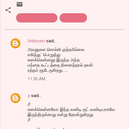
கேட்டால் கிடைக்கும்
தனியார் பஸ்
Unknown
said…
C
அவனுகள சொல்லி குற்றமில்லை
o
சகித்து` பொறுத்து
m
எனக்கென்னனு இருந்த அந்த
மந்தை கூட்டத்தை நினைத்தால் தான்
m
ரத்தம் சூடேருகிறது......
e
11:30 AM
n
t
a
said…
s
//
எனக்கென்னவோ இந்த வண்டி ரூட் வண்டியாகவே
இருந்திருக்காது என்று தோன்றுகிறது
//