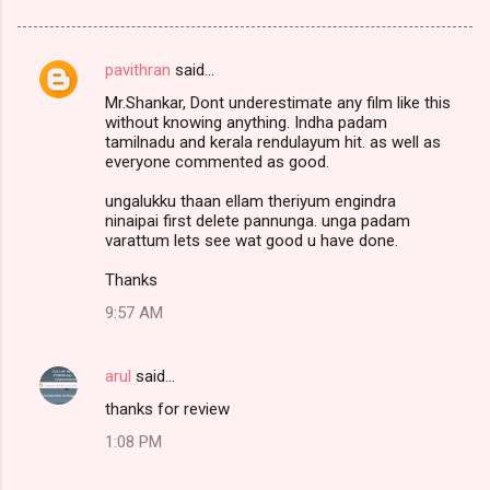
pavithran
said…
C
Mr.Shankar, Dont underestimate any film like this
o
without knowing anything. Indha padam
m
tamilnadu and kerala rendulayum hit. as well as
everyone commented as good.
m
ungalukku thaan ellam theriyum engindra
e
ninaipai first delete pannunga. unga padam
n
varattum lets see wat good u have done.
t
Thanks
s
9:57 AM
arul
said…
thanks for review
1:08 PM