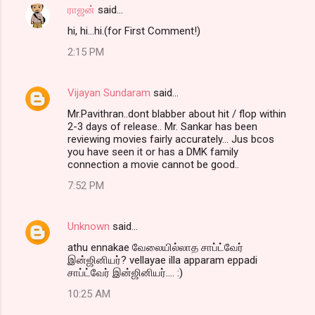
ராஜன்
said…
hi, hi...hi.(for First Comment!)
2:15 PM
Vijayan Sundaram
said…
Mr.Pavithran..dont blabber about hit / flop within
2-3 days of release.. Mr. Sankar has been
reviewing movies fairly accurately... Jus bcos
you have seen it or has a DMK family
connection a movie cannot be good..
7:52 PM
Unknown
said…
athu ennakae வேலையில்லாத சாப்ட்வேர்
இன்ஜினியர்? vellayae illa apparam eppadi
சாப்ட்வேர் இன்ஜினியர்.... :)
10:25 AM