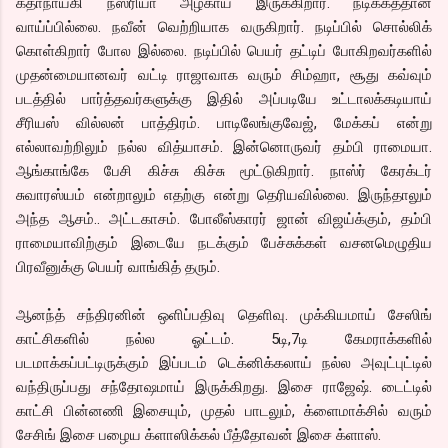
கதாநாயகி நஸ்ரியா அழகாய் இருக்கிறார். நடிக்கத்தான்
வாய்ப்பில்லை. நவீன் வெற்றியாக வருகிறார். நடிப்பில் சொல்லிக்
கொள்கிறார் போல இல்லை. நடிப்பில் பெயர் தட்டிப் போகிறவர்களில்
முதன்மையானவர் வட்டி ராஜாவாக வரும் சிம்ஹா, சூது கவ்வும்
படத்தில் பார்த்தவர்களுக்கு இதில் அப்படியே உட்டாலக்கடியாய்
சீரியஸ் வில்லன் பாத்திரம். பாடிலேங்குவேஜ், மேக்கப் என்று
எல்லாவற்றிலும் நல்ல வித்யாசம். இன்னொருவர் தம்பி ராமையா.
ஆங்காங்கே பேசி கிச்சு கிச்சு மூட்டுகிறார். நாஸ்ர் கேரக்டர்
சுவாரஸ்யம் என்றாலும் எதற்கு என்று தெரியவில்லை. இருந்தாலும்
அந்த ஆசம்.. அட்டகாசம். போலீஸ்காரர் ஜான் விஜய்க்கும், தம்பி
ராமையாவிற்கும் இடையே நடக்கும் பேச்சுக்கள் வசனமெழுதிய
பிரவீனுக்கு பெயர் வாங்கித் தரும்.
ஆனந்த் சந்திரனின் ஒளிப்பதிவு தெளிவு. முக்கியமாய் சேஸிங்
காட்சிகளில் நல்ல ஓட்டம். 5டி,7டி கேமராக்களில்
படமாக்கப்பட்டிருக்கும் இப்படம் டெக்னிக்கலாய் நல்ல அவுட்புட்டில்
வந்திருப்பது சந்தோஷமாய் இருக்கிறது. இசை ராஜேஷ். டைட்டில்
காட்சி பின்னணி இசையும், முதல் பாடலும், க்ளைமாக்சில் வரும்
சேசிங் இசை பழைய க்ளாஸிக்கல் பீத்தோவன் இசை க்ளாஸ்.