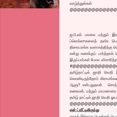
வாழ்த்துங்கள்.
@@@@@@@@@@@@
ஐ.பி.எல் மாலை மற்றும் இர
ப்ளெக்ஸுகளைத் தவிர பெர
திரையரங்க வளாகத்திற்கு செ
என்று கணக்குப் பார்த்தால் 
இருப்பார்கள் போல. விசாரித்த
#@@@@@@@@@@@@
தமிழ்நாட்டில் ஜாதி வெற
கொண்டிருந்தோம். கிராமங்களி
ஆளு? என்பதுதான். சொந
கணவன், மற்றும் மாமனாரை 
தமிழ் நாட்டில் ஜாதி வெறி ஓ
@@@@@@@@@@@@
என் ட்வீட்டிலிருந்து
காதல் இல்லாத பெண்கள் பெரும