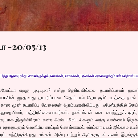
Skip to main content
ா -20/05/13
ந்து ஆதரவு தந்து கொண்டிருக்கும் நண்பர்கள், வாசகர்கள், பதிவர்கள் அனைவருக்கும் என் நன்றிகள் பல.
ோட்டா எழுத முடியுமா? என்று தெரியவில்லை. தயாரிப்பாளர் துவார்
tionசின் ஐந்தாவது தயாரிப்பான “தொட்டால் தொடரும்” படத்தை நான் 
ற்கான முன் தயாரிப்பு வேலைகள் ஆரம்பமாகிவிட்டது. ஃபேஸ்புக்கில் செ
்துறையினர், பத்திரிக்கையாளர்கள், நண்பர்கள் என வாழ்த்துக்களும்
ெடியாக இருக்கிறோம் என்ற அன்பு மிரட்டல்களும் வந்த வண்ணம் இருக்
ன உதறலுடனும் வெளியே காட்டிக் கொள்ளாமல், வீரம்னா பயம் இல்லாம நடிக
ம் வந்திருக்கிறது. உங்கள் அன்பு மற்றும் ஆசிகளுடன் களம் இறங்குக