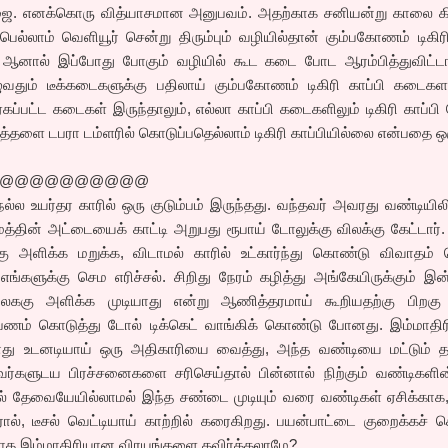
பூஜை. எனக்கொரு வித்யாசமான அனுபவம். அதற்காக சனியன்று காலை கி
பெல்லாம் வெளியூர் சென்று திரும்பும் வழியில்தான் கும்பகோணம் டிகிர
 ஆனால் இப்போது போகும் வழியில் கூட கடை போட ஆரம்பித்துவிட்டார
ுவதும் டீக்கடைகளுக்கு பதிலாய் கும்பகோணம் டிகிரி காப்பி கடைக
ஏகப்பட்ட கடைகள் இருந்தாலும், எல்லா காப்பி கடைகளிலும் டிகிரி காப்பி 
ித்தளை டபரா டம்ளரில் கொடுப்பதெல்லாம் டிகிரி காப்பியில்லை என்பதை ஒ
@@@@@@@@@@
ல்ல உயர்தர காரில் ஒரு குடும்பம் இருந்தது. வந்தவர் அவரது வண்டியிலி
்தின் அட்டையைக் காட்டி அறுபது ரூபாய் டோலுக்கு விலக்கு கேட்டார்
்கு அளிக்க மறுக்க, விடாமல் காரில் உட்கார்ந்து கொண்டு விவாதம் 
எங்களுக்கு செம எரிச்சல். சிறிது நேரம் கழித்து அங்கேயிருக்கும் இன்
ிலககு அளிக்க முடியாது என்று ஆணித்தரமாய் கூறியதற்கு பிறகு
் பணம் கொடுத்து டோல் டிக்கெட் வாங்கிக் கொண்டு போனது. இம்மாதி
போது உடனடியாய் ஒரு அதிகாரியை வைத்து, அந்த வண்டியை மட்டும் 
ர்களுடய பிரச்சனைகளை சரிசெய்தால் பின்னால் நிற்கும் வண்டிகளின்
ாமல் தேவையேயில்லாமல் இந்த சண்டை முடியும் வரை வண்டிகள் ஏசிக்கா
ரோல், டீசல் வெட்டியாய் காற்றில் கரைகிறது. பயன்பாட்டை குறைக்கச் 
த இம்மாதிரியான விரயங்களை தவிர்க்கலாமே?