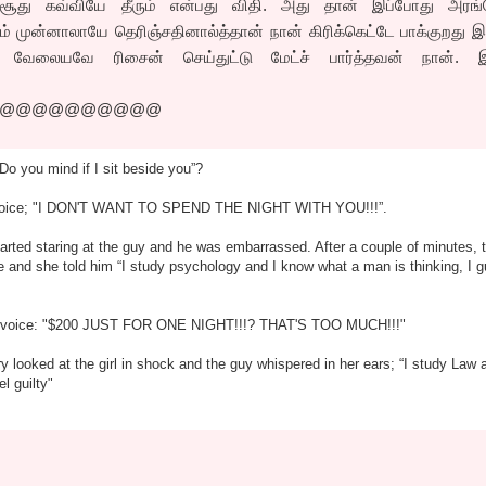
சூது கவ்வியே தீரும் என்பது விதி. அது தான் இப்போது அரங்க
் முன்னாலாயே தெரிஞ்சதினால்த்தான் நான் கிரிக்கெட்டே பாக்குறது 
காக வேலையவே ரிசைன் செய்துட்டு மேட்ச் பார்த்தவன் நான். 
@@@@@@@@@@
 “Do you mind if I sit beside you”?
ud voice; "I DON'T WANT TO SPEND THE NIGHT WITH YOU!!!”.
started staring at the guy and he was embarrassed. After a couple of minutes, t
le and she told him “I study psychology and I know what a man is thinking, I 
ud voice: "$200 JUST FOR ONE NIGHT!!!? THAT'S TOO MUCH!!!"
rary looked at the girl in shock and the guy whispered in her ears; “I study Law 
 guilty"