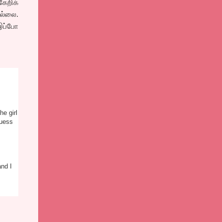
ேறிக்
இல்லை.
இப்போ
he girl
guess
and I