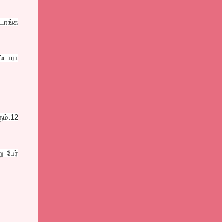
்டாங்க
்டாரா
ும்.12
ு பேர்