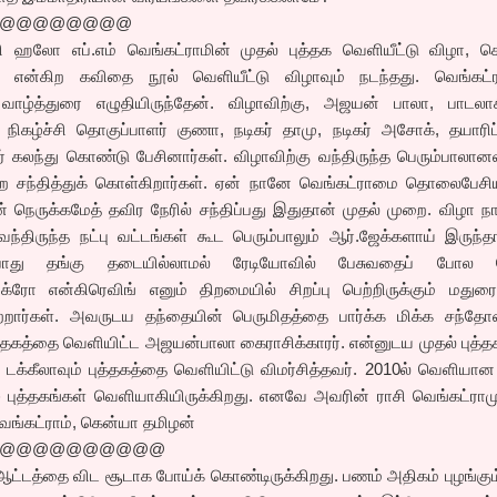
@@@@@@@@
ி ஹலோ எப்.எம் வெங்கட்ராமின் முதல் புத்தக வெளியீட்டு விழா, க
 என்கிற கவிதை நூல் வெளியீட்டு விழாவும் நடந்தது. வெங்கட்ர
 வாழ்த்துரை எழுதியிருந்தேன். விழாவிற்கு, அஜயன் பாலா, பாடலாசி
கழ்ச்சி தொகுப்பாளர் குணா, நடிகர் தாமு, நடிகர் அசோக், தயாரிப்
கலந்து கொண்டு பேசினார்கள். விழாவிற்கு வந்திருந்த பெரும்பாலானவ
ை சந்தித்துக் கொள்கிறார்கள். ஏன் நானே வெங்கட்ராமை தொலைபேசியி
நெருக்கமேத் தவிர நேரில் சந்திப்பது இதுதான் முதல் முறை. விழா ந
்திருந்த நட்பு வட்டங்கள் கூட பெரும்பாலும் ஆர்.ஜேக்களாய் இருந்தா
 போது தங்கு தடையில்லாமல் ரேடியோவில் பேசுவதைப் போல ப
்ரோ என்கிரெவிங் எனும் திறமையில் சிறப்பு பெற்றிருக்கும் மதுரை 
்றார்கள். அவருடய தந்தையின் பெருமிதத்தை பார்க்க மிக்க சந்தோ
ுத்தகத்தை வெளியிட்ட அஜயன்பாலா கைராசிக்காரர். என்னுடய முதல் புத
் டக்கீலாவும் புத்தகத்தை வெளியிட்டு விமர்சித்தவர். 2010ல் வெளியா
ு புத்தகங்கள் வெளியாகியிருக்கிறது. எனவே அவரின் ராசி வெங்கட்ராமு
வெங்கட்ராம், கென்யா தமிழன்
@@@@@@@@@@
் ஆட்டத்தை விட சூடாக போய்க் கொண்டிருக்கிறது. பணம் அதிகம் புழங்கும