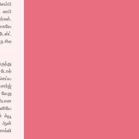
ளம்பி
ி காபி
்கள்.
ளாகவே
டேஸ்ட்
ரு சில
ருந்து
. டோல்
செய்ய
சார்ஜ்
 வேறு
ரியான
தனியே
 க்யூ
க, ஆன்
சொல்லி