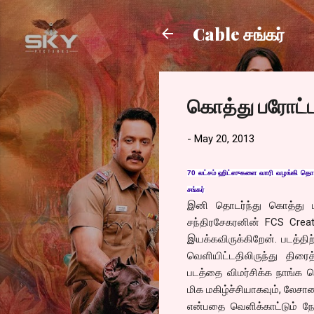
Cable சங்கர்
கொத்து பரோட்ட
-
May 20, 2013
70 லட்சம் ஹிட்ஸுகளை வாரி வழங்கி தொடர்
சங்கர்
இனி தொடர்ந்து கொத்து பர
சந்திரசேகரனின் FCS Crea
இயக்கவிருக்கிறேன். படத்தி
வெளியிட்டதிலிருந்து திரைத
படத்தை விமர்சிக்க நாங்க ர
மிக மகிழ்ச்சியாகவும், லேசா
என்பதை வெளிக்காட்டும் நேர