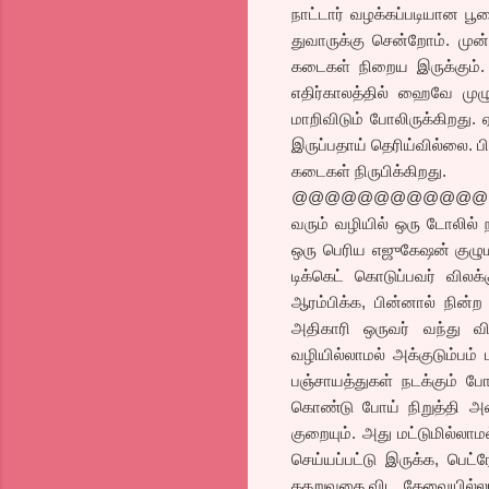
நாட்டார் வழக்கப்படியான 
துவாருக்கு சென்றோம். முன்
கடைகள் நிறைய இருக்கும்.
எதிர்காலத்தில் ஹைவே முழ
மாறிவிடும் போலிருக்கிறது. 
இருப்பதாய் தெரிய்வில்லை. ப
கடைகள் நிருபிக்கிறது.
@@@@@@@@@@@@
வரும் வழியில் ஒரு டோலில் ந
ஒரு பெரிய எஜுகேஷன் குழுமத
டிக்கெட் கொடுப்பவர் விலக
ஆரம்பிக்க, பின்னால் நின்ற 
அதிகாரி ஒருவர் வந்து வ
வழியில்லாமல் அக்குடும்பம
பஞ்சாயத்துகள் நடக்கும் 
கொண்டு போய் நிறுத்தி அவ
குறையும். அது மட்டுமில்ல
செய்யப்பட்டு இருக்க, பெட்
கதறுவதை விட, தேவையில்லா