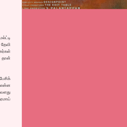
்ட்டி
 தேவி
கர்கள்
் தான்
ேசிக்
ி என்ன
அவளது
ரமாய்