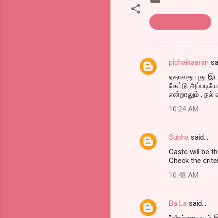
கொத்து பரோட்டா
pichaikaaran
sa
C
ஏதாவது புது இட
o
கேட்டு அப்படி
m
என்றாலும் , நல் வ
m
10:24 AM
e
n
Subha
said…
t
Caste will be the
Check the crite
s
10:48 AM
Ba La
said…