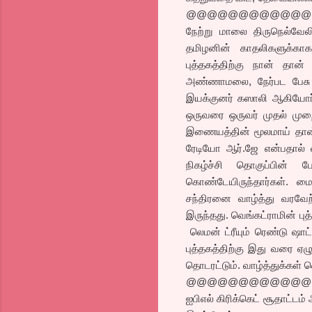
@@@@@@@@@@@@
நேற்று மாலை திருநெல்வேல
தமிழனின் காதலிகளுக்காக
புத்தகத்திற்கு நான் தான்
அண்ணாமலை, நேர்பட பேசு நி
இயக்குனர் கஸாலி ஆகியோர் 
ஒருவரை ஒருவர் முதல் முற
இணையத்தின் மூலமாய் தான் 
ரேடியோ ஆர்.ஜே என்பதால் வந
நிகழ்ச்சி தொகுப்பின்
கொண்டேயிருந்தார்கள். மைக
சந்திரனை வாழ்த்து வரவேற
இருந்தது. வெங்கட்ராமின் ப
லெமன் ட்ரீயும் ரெண்டு ஷாட
புத்தகத்திற்கு இது வரை ஏழ
தொடரட்டும். வாழ்த்துக்கள் 
@@@@@@@@@@@@
ஐபிஎல் கிரிக்கெட் சூதாட்டம