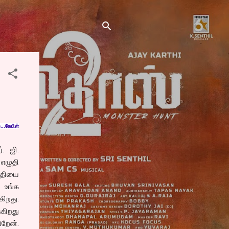
..கேபிள்
. ஜி.
எழுதி
ய்தியை
, உங்க
கிறது.
்கிறது
ிறேன்.