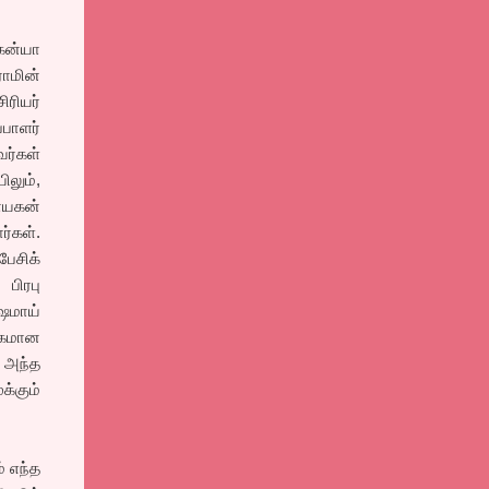
ென்யா
ாமின்
ரியர்
பாளர்
ர்கள்
லும்,
ாயகன்
ர்கள்.
ேசிக்
பிரபு
ஷமாய்
்தகமான
ன அந்த
க்கும்
் எந்த