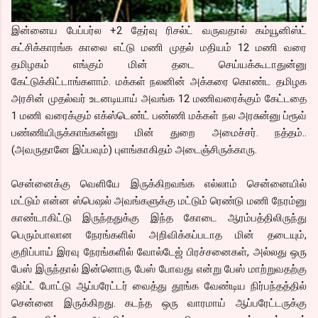
இன்னைய பேப்பர்ல +2 தேர்வு ரிசல்ட் வருவதால் கம்யூனிஸ்ட்
கட்சிக்காரங்க காலை எட்டு மணி முதல் மதியம் 12 மணி வரை
தமிழகம் எங்கும் மின் தடை செய்யக்கூடாதுன்னு
கேட்டுக்கிட்டாங்களாம். மக்கள் நலனின் அக்கரை கொண்ட தமிழக
அரசின் முதல்வர் உடனடியாய் அவங்க 12 மணிவரைக்கும் கேட்டதை
1 மணி வரைக்கும் எக்ஸ்டெண்ட் பண்ணி மக்கள் நல அரசுன்னு ப்ரூவ்
பண்ணியிருக்காங்கன்னு மின் துறை அமைச்சர். நத்தம்..
(அவருதானே இப்பவும்) புளங்காகிதம் அடைஞ்சிருக்காரு.
சென்னைக்கு வெளியே இருக்கிறவங்க எல்லாம் சென்னையில்
மட்டும் என்ன ஸ்பெஷல் அவங்களுக்கு மட்டும் ரெண்டு மணி நேரம்னு
காண்டாகிட்டு இருந்ததுக்கு இந்த கோடை ஆரம்பத்திலிருந்து
பெரும்பாலான நேரங்களில் அறிவிக்கப்படாத மின் தடையும்,
குறிப்பாய் இரவு நேரங்களில் வோல்டேஜ் பிரச்சனைகள், அல்லது ஒரு
பேஸ் இருந்தால் இன்னொரு பேஸ் போவது என்று பேஸ் மாற்றுவதற்கு
ஷிப்ட் போட்டு ஆப்பரேட்டர் வைத்து தூங்க வேண்டிய நிர்பந்தத்தில்
சென்னை இருக்கிறது. கடந்த ஒரு வாரமாய் ஆப்பரேட்டருக்கு