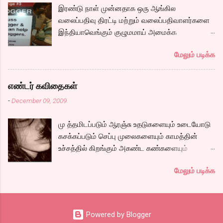
ஆறு போல ஓடுகிறது படம். பெரியதாய் கதை ஏதும்
இரண்டு நாள் முன்னதாக ஒரு ஆங்கில
நகராவிட்டாலும், ரீமாவின் அதிரடி கேரக்டரும்,
வலைப்பதிவு திரட்டி மற்றும் வலைப்பதிவாளர்களை
ஆண்ட்ரியாவின் அமைதியான கேரக்டரும்,
இந்தியாவெங்கும் குழுமமாய் அமைக்க
கார்த்தியின் அடாவடி, தடாலடி வெட்டி பேச்சு க...
முயற்சிக்கும் ஒரு நிறுவனம் சென்னையில் ஒரு
மேலும் படிக்க
பதிவர் சந்திப்புக்கு ஏற்பாடு செய்திருந்தது.
இவர்கள் வருடா வருடம் நடத்துவதுதான். இம்முறை
நிறைய தமிழ் வலைப்பூக்கள் நடத்துபவர்களும்
எண்டர் கவிதைகள்
கலந்து கொண்டோம்.
-
December 09, 2009
மு த்தமிடப்படும் ஆரஞ்சு உதடுகளையும் உடையோடு
கசக்கப்படும் செப்பு முலைகளையும் காமத்தின்
உச்சத்தில் கிறங்கும் அகண்ட கண்களையும்
நெகிழும் இடுப்பிலிருந்து உடைகள் நழுவுவதையும்,
மேலும் படிக்க
நீண்ட பயணமாய் வருடிச் செல்லும் பாம்புத்
தொடைகளையும், மார்பழுத்தி இறுக்கிடும் உன்
அணைப்பையும் வேறொருவன் ஆளப்போவதை
தாங்கமுடியாமல் சாகிறேனடி நான். கவிதை by
Powered by Blogger
கேபிள் சங்கர்( இப்படி நாமே சொல்லிட்டாத்தான்