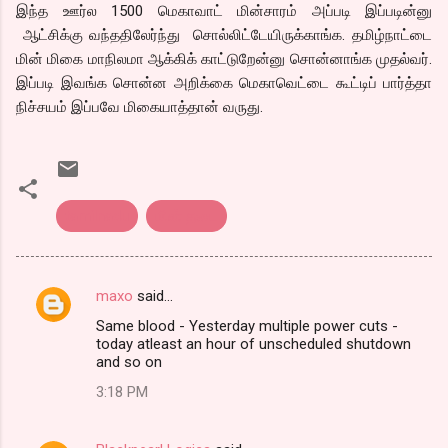
இந்த ஊர்ல 1500 மெகாவாட் மின்சாரம் அப்படி இப்படின்னு
ஆட்சிக்கு வந்ததிலேர்ந்து சொல்லிட்டேயிருக்காங்க. தமிழ்நாட்டை
மின் மிகை மாநிலமா ஆக்கிக் காட்டுறேன்னு சொன்னாங்க முதல்வர்.
இப்படி இவங்க சொன்ன அறிக்கை மெகாவெட்டை கூட்டிப் பார்த்தா
நிச்சயம் இப்பவே மிகையாத்தான் வருது.
tamilnadu
மின் தடை
maxo
said…
C
Same blood - Yesterday multiple power cuts -
o
today atleast an hour of unscheduled shutdown
m
and so on
m
3:18 PM
e
n