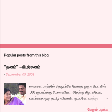
Popular posts from this blog
"தனம்” -விமர்சனம்
-
September 05, 2008
ஹைதராபாத்தில் தெலுங்கே பேசாத ஓரு ஏரியாவில்
500 ரூபாய்க்கு மேலாகவோ, அதற்கு கீழாகவோ,
வாங்காத ஓரு தமிழ் விபசாரி கும்பகோணத்து
அக்ரஹாரத்தின் வீட்டில் மருமகளாக
மேலும் படிக்க
வாழ்கைபடுகிறாள். அவளுடய வாழ்கை எப்படி