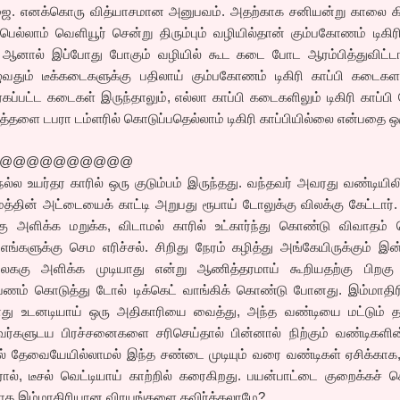
பூஜை. எனக்கொரு வித்யாசமான அனுபவம். அதற்காக சனியன்று காலை கி
பெல்லாம் வெளியூர் சென்று திரும்பும் வழியில்தான் கும்பகோணம் டிகிர
 ஆனால் இப்போது போகும் வழியில் கூட கடை போட ஆரம்பித்துவிட்டார
ுவதும் டீக்கடைகளுக்கு பதிலாய் கும்பகோணம் டிகிரி காப்பி கடைக
ஏகப்பட்ட கடைகள் இருந்தாலும், எல்லா காப்பி கடைகளிலும் டிகிரி காப்பி 
ித்தளை டபரா டம்ளரில் கொடுப்பதெல்லாம் டிகிரி காப்பியில்லை என்பதை ஒ
@@@@@@@@@@
ல்ல உயர்தர காரில் ஒரு குடும்பம் இருந்தது. வந்தவர் அவரது வண்டியிலி
்தின் அட்டையைக் காட்டி அறுபது ரூபாய் டோலுக்கு விலக்கு கேட்டார்
்கு அளிக்க மறுக்க, விடாமல் காரில் உட்கார்ந்து கொண்டு விவாதம் 
எங்களுக்கு செம எரிச்சல். சிறிது நேரம் கழித்து அங்கேயிருக்கும் இன்
ிலககு அளிக்க முடியாது என்று ஆணித்தரமாய் கூறியதற்கு பிறகு
் பணம் கொடுத்து டோல் டிக்கெட் வாங்கிக் கொண்டு போனது. இம்மாதி
போது உடனடியாய் ஒரு அதிகாரியை வைத்து, அந்த வண்டியை மட்டும் 
ர்களுடய பிரச்சனைகளை சரிசெய்தால் பின்னால் நிற்கும் வண்டிகளின்
ாமல் தேவையேயில்லாமல் இந்த சண்டை முடியும் வரை வண்டிகள் ஏசிக்கா
ரோல், டீசல் வெட்டியாய் காற்றில் கரைகிறது. பயன்பாட்டை குறைக்கச் 
த இம்மாதிரியான விரயங்களை தவிர்க்கலாமே?