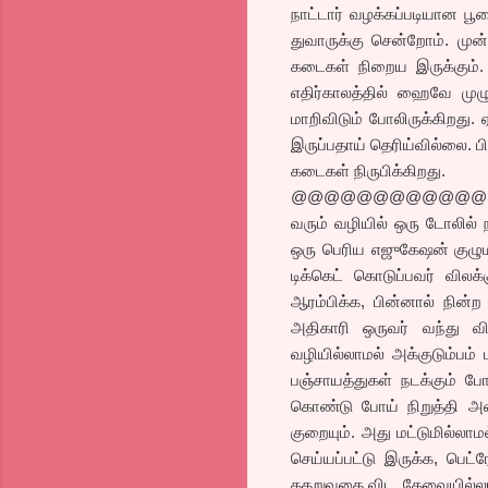
நாட்டார் வழக்கப்படியான 
துவாருக்கு சென்றோம். முன்
கடைகள் நிறைய இருக்கும்.
எதிர்காலத்தில் ஹைவே முழ
மாறிவிடும் போலிருக்கிறது. 
இருப்பதாய் தெரிய்வில்லை. ப
கடைகள் நிருபிக்கிறது.
@@@@@@@@@@@@
வரும் வழியில் ஒரு டோலில் ந
ஒரு பெரிய எஜுகேஷன் குழுமத
டிக்கெட் கொடுப்பவர் விலக
ஆரம்பிக்க, பின்னால் நின்ற 
அதிகாரி ஒருவர் வந்து வ
வழியில்லாமல் அக்குடும்பம
பஞ்சாயத்துகள் நடக்கும் 
கொண்டு போய் நிறுத்தி அவ
குறையும். அது மட்டுமில்ல
செய்யப்பட்டு இருக்க, பெட்
கதறுவதை விட, தேவையில்லா