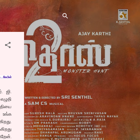
..கேபிள்
. ஜி.
எழுதி
ய்தியை
, உங்க
கிறது.
்கிறது
ிறேன்.