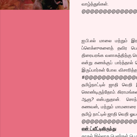
வாழ்த்துங்கள்.
@@@@@@@@@@@@
ஐ.பி.எல் மாலை மற்றும் இர
ப்ளெக்ஸுகளைத் தவிர பெர
திரையரங்க வளாகத்திற்கு செ
என்று கணக்குப் பார்த்தால் 
இருப்பார்கள் போல. விசாரித்த
#@@@@@@@@@@@@
தமிழ்நாட்டில் ஜாதி வெற
கொண்டிருந்தோம். கிராமங்களி
ஆளு? என்பதுதான். சொந
கணவன், மற்றும் மாமனாரை 
தமிழ் நாட்டில் ஜாதி வெறி ஓ
@@@@@@@@@@@@
என் ட்வீட்டிலிருந்து
காதல் இல்லாத பெண்கள் பெரும