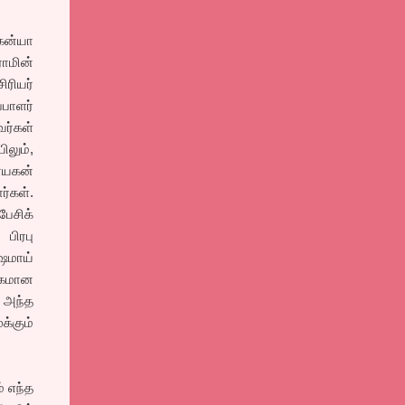
ென்யா
ாமின்
ரியர்
பாளர்
ர்கள்
லும்,
ாயகன்
ர்கள்.
ேசிக்
பிரபு
ஷமாய்
்தகமான
ன அந்த
க்கும்
் எந்த