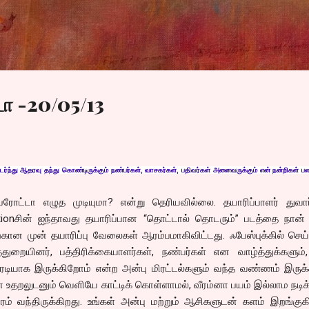
Skip to main content
ா -20/05/13
ந்து ஆதரவு தந்து கொண்டிருக்கும் நண்பர்கள், வாசகர்கள், பதிவர்கள் அனைவருக்கும் என் நன்றிகள் பல.
ோட்டா எழுத முடியுமா? என்று தெரியவில்லை. தயாரிப்பாளர் துவார்
tionசின் ஐந்தாவது தயாரிப்பான “தொட்டால் தொடரும்” படத்தை நான் 
ற்கான முன் தயாரிப்பு வேலைகள் ஆரம்பமாகிவிட்டது. ஃபேஸ்புக்கில் செ
்துறையினர், பத்திரிக்கையாளர்கள், நண்பர்கள் என வாழ்த்துக்களும்
ெடியாக இருக்கிறோம் என்ற அன்பு மிரட்டல்களும் வந்த வண்ணம் இருக்
ன உதறலுடனும் வெளியே காட்டிக் கொள்ளாமல், வீரம்னா பயம் இல்லாம நடிக
ம் வந்திருக்கிறது. உங்கள் அன்பு மற்றும் ஆசிகளுடன் களம் இறங்குக