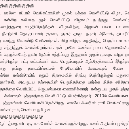
@@@@@@@@
ி ஹலோ எப்.எம் வெங்கட்ராமின் முதல் புத்தக வெளியீட்டு விழா, க
 என்கிற கவிதை நூல் வெளியீட்டு விழாவும் நடந்தது. வெங்கட்ர
 வாழ்த்துரை எழுதியிருந்தேன். விழாவிற்கு, அஜயன் பாலா, பாடலாசி
கழ்ச்சி தொகுப்பாளர் குணா, நடிகர் தாமு, நடிகர் அசோக், தயாரிப்
கலந்து கொண்டு பேசினார்கள். விழாவிற்கு வந்திருந்த பெரும்பாலானவ
ை சந்தித்துக் கொள்கிறார்கள். ஏன் நானே வெங்கட்ராமை தொலைபேசியி
நெருக்கமேத் தவிர நேரில் சந்திப்பது இதுதான் முதல் முறை. விழா ந
்திருந்த நட்பு வட்டங்கள் கூட பெரும்பாலும் ஆர்.ஜேக்களாய் இருந்தா
 போது தங்கு தடையில்லாமல் ரேடியோவில் பேசுவதைப் போல ப
்ரோ என்கிரெவிங் எனும் திறமையில் சிறப்பு பெற்றிருக்கும் மதுரை 
்றார்கள். அவருடய தந்தையின் பெருமிதத்தை பார்க்க மிக்க சந்தோ
ுத்தகத்தை வெளியிட்ட அஜயன்பாலா கைராசிக்காரர். என்னுடய முதல் புத
் டக்கீலாவும் புத்தகத்தை வெளியிட்டு விமர்சித்தவர். 2010ல் வெளியா
ு புத்தகங்கள் வெளியாகியிருக்கிறது. எனவே அவரின் ராசி வெங்கட்ராமு
வெங்கட்ராம், கென்யா தமிழன்
@@@@@@@@@@
் ஆட்டத்தை விட சூடாக போய்க் கொண்டிருக்கிறது. பணம் அதிகம் புழங்கும