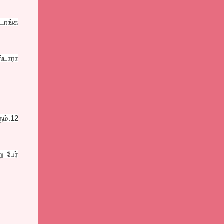
்டாங்க
்டாரா
ும்.12
ு பேர்