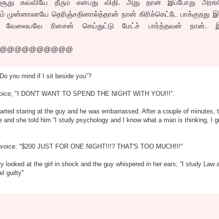
சூது கவ்வியே தீரும் என்பது விதி. அது தான் இப்போது அரங்க
் முன்னாலாயே தெரிஞ்சதினால்த்தான் நான் கிரிக்கெட்டே பாக்குறது 
காக வேலையவே ரிசைன் செய்துட்டு மேட்ச் பார்த்தவன் நான். 
@@@@@@@@@@
 “Do you mind if I sit beside you”?
ud voice; "I DON'T WANT TO SPEND THE NIGHT WITH YOU!!!”.
started staring at the guy and he was embarrassed. After a couple of minutes, t
le and she told him “I study psychology and I know what a man is thinking, I 
ud voice: "$200 JUST FOR ONE NIGHT!!!? THAT'S TOO MUCH!!!"
rary looked at the girl in shock and the guy whispered in her ears; “I study Law 
 guilty"