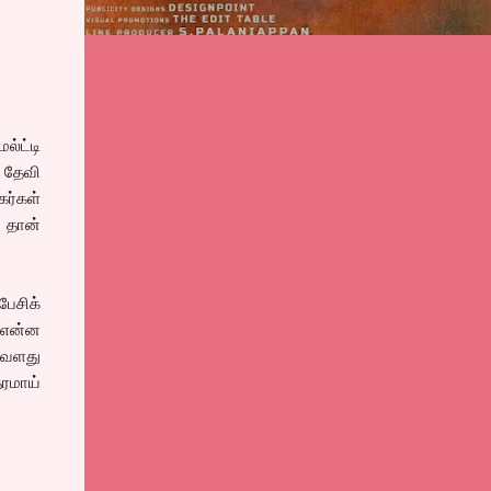
்ட்டி
 தேவி
கர்கள்
் தான்
ேசிக்
ி என்ன
அவளது
ரமாய்