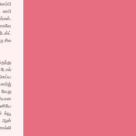
ளம்பி
ி காபி
்கள்.
ளாகவே
டேஸ்ட்
ரு சில
ருந்து
. டோல்
செய்ய
சார்ஜ்
 வேறு
ரியான
தனியே
 க்யூ
க, ஆன்
சொல்லி