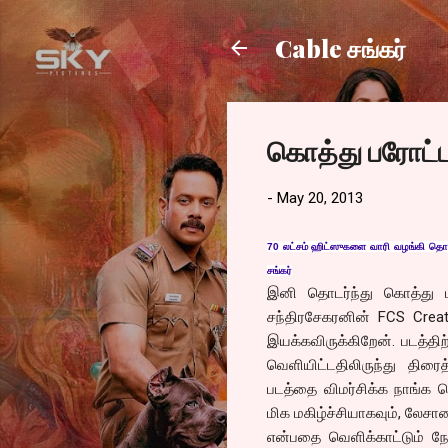
Cable சங்கர்
கொத்து பரோட்ட
-
May 20, 2013
70 லட்சம் ஹிட்ஸுகளை வாரி வழங்கி தொடர்
சங்கர்
இனி தொடர்ந்து கொத்து பர
சந்திரசேகரனின் FCS Crea
இயக்கவிருக்கிறேன். படத்தி
வெளியிட்டதிலிருந்து திரைத
படத்தை விமர்சிக்க நாங்க ர
மிக மகிழ்ச்சியாகவும், லேசா
என்பதை வெளிக்காட்டும் நேர