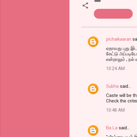
கொத்து பரோட்டா
pichaikaaran
sa
C
ஏதாவது புது இட
o
கேட்டு அப்படி
m
என்றாலும் , நல் வ
m
10:24 AM
e
n
Subha
said…
t
Caste will be the
Check the crite
s
10:48 AM
Ba La
said…