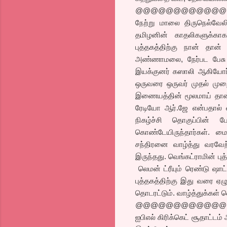
@@@@@@@@@@@@
நேற்று மாலை திருநெல்வேல
தமிழனின் காதலிகளுக்காக
புத்தகத்திற்கு நான் தான்
அண்ணாமலை, நேர்பட பேசு நி
இயக்குனர் கஸாலி ஆகியோர் 
ஒருவரை ஒருவர் முதல் முற
இணையத்தின் மூலமாய் தான் 
ரேடியோ ஆர்.ஜே என்பதால் வந
நிகழ்ச்சி தொகுப்பின்
கொண்டேயிருந்தார்கள். மைக
சந்திரனை வாழ்த்து வரவேற
இருந்தது. வெங்கட்ராமின் ப
லெமன் ட்ரீயும் ரெண்டு ஷாட
புத்தகத்திற்கு இது வரை ஏழ
தொடரட்டும். வாழ்த்துக்கள் 
@@@@@@@@@@@@
ஐபிஎல் கிரிக்கெட் சூதாட்டம