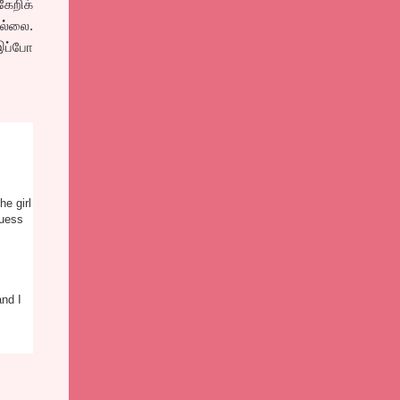
ேறிக்
இல்லை.
இப்போ
he girl
guess
and I