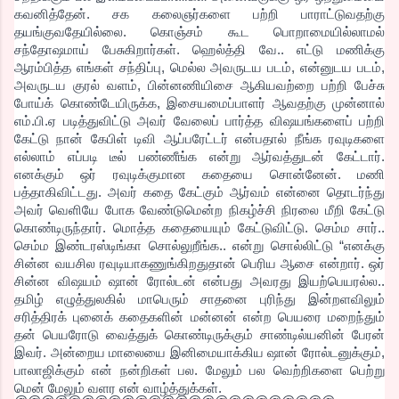
கவனித்தேன். சக கலைஞர்களை பற்றி பாராட்டுவதற்கு
தயங்குவதேயில்லை. கொஞ்சம் கூட பொறாமையில்லாமல்
சந்தோஷமாய் பேசுகிறார்கள். ஹெல்த்தி வே.. எட்டு மணிக்கு
ஆரம்பித்த எங்கள் சந்திப்பு, மெல்ல அவருடய படம், என்னுடய படம்,
அவருடய குரல் வளம், பின்னணியிசை ஆகியவற்றை பற்றி பேச்சு
போய்க் கொண்டேயிருக்க, இசையமைப்பாளர் ஆவதற்கு முன்னால்
எம்.பி.ஏ படித்துவிட்டு அவர் வேலைப் பார்த்த விஷயங்களைப் பற்றி
கேட்டு நான் கேபிள் டிவி ஆப்பரேட்டர் என்பதால் நீங்க ரவுடிகளை
எல்லாம் எப்படி டீல் பண்ணீங்க என்று ஆர்வத்துடன் கேட்டார்.
எனக்கும் ஒர் ரவுடிக்குமான கதையை சொன்னேன். மணி
பத்தாகிவிட்டது. அவர் கதை கேட்கும் ஆர்வம் என்னை தொடர்ந்து
அவர் வெளியே போக வேண்டுமென்ற நிகழ்ச்சி நிரலை மீறி கேட்டு
கொண்டிருந்தார். மொத்த கதையையும் கேட்டுவிட்டு. செம்ம சார்..
செம்ம இண்டரஸ்டிங்கா சொல்லுறீங்க.. என்று சொல்லிட்டு “எனக்கு
சின்ன வயசில ரவுடியாகணுங்கிறதுதான் பெரிய ஆசை என்றார். ஒர்
சின்ன விஷயம் ஷான் ரோல்டன் என்பது அவரது இயற்பெயரல்ல..
தமிழ் எழுத்துலகில் மாபெரும் சாதனை புரிந்து இன்றளவிலும்
சரித்திரக் புனைக் கதைகளின் மன்னன் என்ற பெயரை மறைந்தும்
தன் பெயரோடு வைத்துக் கொண்டிருக்கும் சாண்டில்யனின் பேரன்
இவர். அன்றைய மாலையை இனிமையாக்கிய ஷான் ரோல்டனுக்கும்,
பாலாஜிக்கும் என் நன்றிகள் பல. மேலும் பல வெற்றிகளை பெற்று
மென் மேலும் வளர என் வாழ்த்துக்கள்.