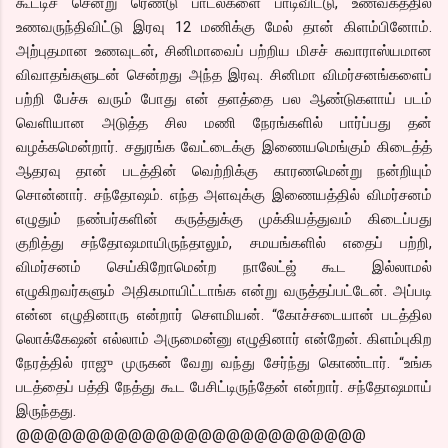
கூட்டிச் சென்று ரெண்டு பாடல்களை பாடிவிட்டு, உணவகத்தில்
உணவருந்திவிட்டு இரவு 12 மணிக்கு மேல் தான் கிளம்பினோம்.
அற்புதமான உணவுடன், சினிமாவைப் பற்றிய மிசச் சுவாராஸ்யமான
விவாதங்களுடன் சென்றது அந்த இரவு. சினிமா விமர்சனங்களைப்
பற்றி பேச்சு வரும் போது என் தளத்தை பல ஆண்டுகளாய் படம்
வெளியான அடுத்த சில மணி நேரங்களில் பார்ப்பது தன்
வழக்கமென்றார். சதுரங்க வேட்டைக்கு இணையமெங்கும் கிடைத்த்
ஆதரவு தான் படத்தின் வெற்றிக்கு காரணமென்று நன்றியும்
சொன்னார். சந்தோஷம். எந்த அளவுக்கு இணையத்தில் விமர்சனம்
எழுதும் நண்பர்களின் கருத்துக்கு முக்கியத்துவம் கிடைப்பது
குறித்து சந்தோஷமாயிருந்தாலும், சமயங்களில் எதைப் பற்றி,
விமர்சனம் செய்கிறோமென்ற நாலேட்ஜ் கூட இல்லாமல்
எழுகிறவர்களும் அதிகமாயிட்டாங்க என்று வருத்தப்பட்டேன். அப்படி
என்ன எழுதினாரு என்றார் செளமியன். “கோச்சடையான் படத்தில
லொக்கேஷன் எல்லாம் அருமைன்னு எழுதினார் என்றேன். கிளம்புகிற
நேரத்தில் ராஜு முருகன் வேறு வந்து சேர்ந்து கொண்டார். “உங்க
படத்தைப் பத்தி நேத்து கூட பேசிட்டிருந்தேன் என்றார். சந்தோஷமாய்
இருந்தது.
@@@@@@@@@@@@@@@@@@@@@@@@@