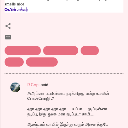
smells nice
கேபிள் சங்கர்
கொத்து பரோட்டா
சதுரங்க வேட்டை
பாலாஜி
விநோத்
ஷான் ரோல்டன்
R.Gopi
said…
C
//வீரம்னா பயமில்லாம நடிக்கிறது என்ற கமலின்
o
பொன்மொழி //
m
ஹா ஹா ஹா ஹா ஹா...... யப்பா..... நடிப்புன்னா
m
நடிப்பு, இது ஒலக மகா நடிப்புடா சாமி.....
e
ஆண்டவர் வாயில் இருந்து வரும் அனைத்துமே
n