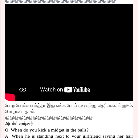
@@@@@@@@@@@@@@@@@@@@@@@@
போற போக்க பார்த்தா இது எங்க போய் முடியும்னு தெரியலை.ம்ஹும்.
பொறாமைதான்.
@@@@@@@@@@@@@@@@@@@
அடல்ட் கார்னர்
Q: When do you kick a midget in the balls?
A: When he is standing next to your girlfriend saying her hair