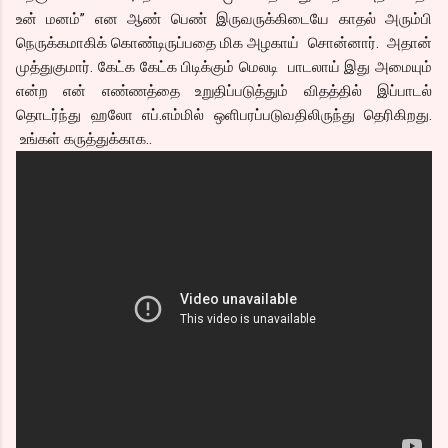
உன் மனம்” என ஆண் பெண் இருவருக்கிடையே காதல் அரும்பி
நெருக்கமாகிக் கொண்டிருப்பதை மிக அழகாய் சொன்னார். அதான்
முத்துகுமார். கேட்க கேட்க பிடிக்கும் மெலடி பாடலாய் இது அமையும்
என்ற என் எண்ணத்தை உறுதிப்படுத்தும் விதத்தில் இப்பாடல்
தொடர்ந்து ஹலோ எப்.எம்மில் ஒளிபரப்படுவதிலிருந்து தெரிகிறது.
உங்கள் கருத்துக்காக..