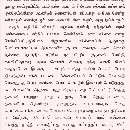
பூஜை செய்துவிட்டு, படம் நல்ல படியாய் ரிலீஸாக எல்லாம் வல்ல என்
குலதெய்வத்தை வேண்டிக் கொண்டேன். எப்போது அங்கே சென்று
வந்தாலும் எனக்கு ஒர் மன அமைதி கிடைக்கும், அது இப்போதும்.
வரும் வழியில் சீர்காழி அருகே நண்பர் நந்துவின் எரால்
பண்ணையை சுற்றிப் பார்க்க சென்றோம். ஊர் எல்லை என்று
கேள்விப்பட்டிருப்போம் நிஜமாகவே எல்ல்லையில் இருந்தது
பொட்டைக்காட்டில் ஆங்காங்கே குட்டை வைத்து ஆள் அரவம்
இல்லாத இடத்தில் நடுவே ஒர் பெரிய குடிசைப் போட்டு,
தங்கியிருந்தார். நல்ல செக்கச் சிவந்த நந்து வத்தி போய்
கருகும்மென இருந்தார். உப்புக் காத்து. காரில் போகும் போது
ஜிகர்ந்தண்டாவின் பாடலை பின்னணியாய் போட்டுக் கொண்டு
போனது ஒர் டெரர் உணர்வை பொட்டல் காடும், இசையும் கொடுத்தது.
எரால் வளர்ப்பு, அதனை பாதுகாக்கும் முறை, பேக் வாட்டரிலிருந்து
தண்ணீர் மாற்றும் முறை, எராலுக்கு பீடிங், அதனுடய சைஸ்,
தண்ணீரில் ஆக்ஸிஜன் குறைந்தால் என்னவாகும், அதை
மெயிண்டெயின் பண்ண அவர்கள் செய்யும் முறை என ஒர் திரில்லர்
பட ரேஞ்சுக்கு சொல்லிக் கொண்டே போனார். எரால் பண்ணை
வைத்து நடத்தி சம்பாதிப்பது என்பது கிட்டத்தட்ட டைமர் செட்