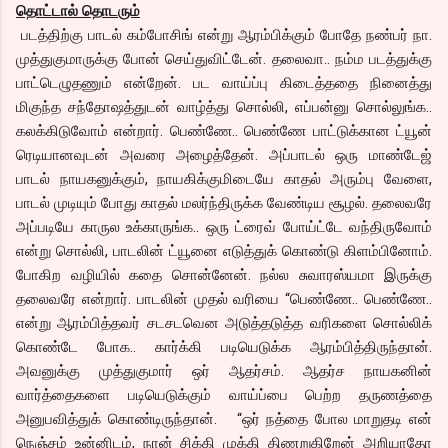
தொட்டால் தொடரும்
படத்திற்கு பாடல் கம்போசிங் என்று ஆரம்பிக்கும் போதே நண்பர் நா.
முத்துகுமாருக்கு போன் செய்துவிட்டேன். தலைவா.. நம்ம படத்துக்கு
பாட்டெழுதணும் என்றேன். பட வாய்ப்பு கிடைத்ததை நினைத்து
மிகுந்த சந்தோஷத்துடன் வாழ்த்து சொல்லி, எப்பன்னு சொல்லுங்க..
கலக்கிடுவோம் என்றார். பெண்ணே.. பெண்ணே பாட்டுக்கான ட்யூன்
ரெடியானவுடன் அவரை அழைத்தேன். அப்பாடல் ஒரு மாண்டேஜ்
பாடல் நாயகனுக்கும், நாயகிக்குமிடையே காதல் அரும்பு வேளை,
பாடல் முடியும் போது காதல் மலர்ந்திருக்க வேண்டிய சூழல். தலைவரே
அப்படியே காருல உக்காருங்க.. ஒரு ட்ரைவ் போய்ட்டே வந்திருவோம்
என்று சொல்லி, பாடலின் ட்யூனை எடுத்துக் கொண்டு கிளம்பினோம்.
போகிற வழியில் கதை சொன்னேன். நல்ல சுவாரஸ்யமா இருக்கு
தலைவரே என்றார். பாடலின் முதல் வரியை “பெண்ணே.. பெண்ணே..
என்று ஆரம்பித்தவர் சடசடவென அடுத்தடுத்த வரிகளை சொல்லிக்
கொண்டே போக.. கார்க்கி படியெடுக்க ஆரம்பித்திருந்தான்.
அவனுக்கு முத்துகுமார் ஒர் ஆதர்சம். ஆதர்ச நாயகனின்
வார்த்தைகளை படியெடுக்கும் வாய்ப்பை பெற்ற தருணத்தை
அனுபவித்துக் கொண்டிருந்தான். “ஒர் நத்தை போல மாறுதடி என்
நெஞ்சம் உன்னிடம், நான் சிக்கி முக்கி திணறுகிறேன் அறியாதோ