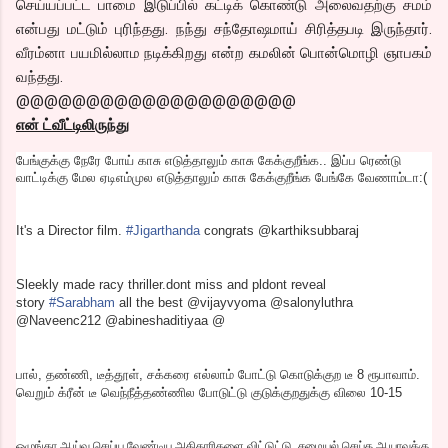
செய்யப்பட்ட பாமை இடுப்பில் கட்டிக் கொண்டு அலைவதற்கு சமம்
என்பது மட்டும் புரிந்தது. நந்து சந்தோஷமாய் சிரித்தபடி இருந்தார்.
வீரம்னா பயமில்லாம நடிக்கிறது என்ற கமலின் பொன்மொழி ஞாபகம்
வந்தது.
@@@@@@@@@@@@@@@@@@@@
என் ட்வீட்டிலிருந்து
பேங்குக்கு நேரே போய் காசு எடுத்தாலும் காசு கேக்குறீங்க.. இப்ப ரெண்டு
வாட்டிக்கு மேல ஏடிஎம்முல எடுத்தாலும் காசு கேக்குறீங்க பேங்கே வேணாம்டா:(
It's a Director film.
#Jigarthanda
congrats @karthiksubbaraj
Sleekly made racy thriller.dont miss and pldont reveal
story
#Sarabham
all the best @vijayvyoma @salonyluthra
@Naveenc212 @abineshaditiyaa @
பால், தண்ணி, டீத்தூள், சக்கரை எல்லாம் போட்டு கொடுக்குற டீ 8 ரூபாவாம்.
வெறும் க்ரீன் டீ வெந்நீத்தண்ணில போடுட்டு குடுக்குறதுக்கு விலை 10-15
ஒழுங்கா ஆய்வு செய்ய வேண்டிய அதிகாரிகளை விட்டுட்டு, சமையல் செய்த ஆயாவுக்கு