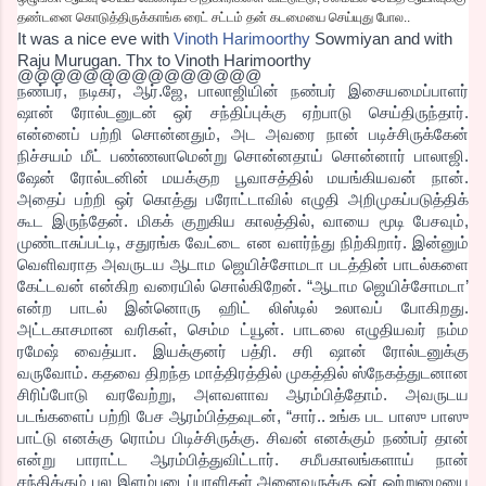
தண்டனை கொடுத்திருக்காங்க ரைட் சட்டம் தன் கடமையை செய்யுது போல..
It was a nice eve with
Vinoth Harimoorthy
Sowmiyan and with
Raju Murugan. Thx to Vinoth Harimoorthy
@@@@@@@@@@@@@@@
நண்பர், நடிகர், ஆர்.ஜே, பாலாஜியின் நண்பர் இசையமைப்பாளர்
ஷான் ரோல்டனுடன் ஒர் சந்திப்புக்கு ஏற்பாடு செய்திருந்தார்.
என்னைப் பற்றி சொன்னதும், அட அவரை நான் படிச்சிருக்கேன்
நிச்சயம் மீட் பண்ணலாமென்று சொன்னதாய் சொன்னார் பாலாஜி.
ஷேன் ரோல்டனின் மயக்குற பூவாசத்தில் மயங்கியவன் நான்.
அதைப் பற்றி ஒர் கொத்து பரோட்டாவில் எழுதி அறிமுகப்படுத்திக்
கூட இருந்தேன். மிகக் குறுகிய காலத்தில், வாயை மூடி பேசவும்,
முண்டாசுப்பட்டி, சதுரங்க வேட்டை என வளர்ந்து நிற்கிறார். இன்னும்
வெளிவராத அவருடய ஆடாம ஜெயிச்சோமடா படத்தின் பாடல்களை
கேட்டவன் என்கிற வரையில் சொல்கிறேன். “ஆடாம ஜெயிச்சோமடா’
என்ற பாடல் இன்னொரு ஹிட் லிஸ்டில் உலாவப் போகிறது.
அட்டகாசமான வரிகள், செம்ம ட்யூன். பாடலை எழுதியவர் நம்ம
ரமேஷ் வைத்யா. இயக்குனர் பத்ரி. சரி ஷான் ரோல்டனுக்கு
வருவோம். கதவை திறந்த மாத்திரத்தில் முகத்தில் ஸ்நேகத்துடனான
சிரிப்போடு வரவேற்று, அளவளாவ ஆரம்பித்தோம். அவருடய
படங்களைப் பற்றி பேச ஆரம்பித்தவுடன், “சார்.. உங்க பட பாஸு பாஸு
பாட்டு எனக்கு ரொம்ப பிடிச்சிருக்கு. சிவன் எனக்கும் நண்பர் தான்
என்று பாராட்ட ஆரம்பித்துவிட்டார். சமீபகாலங்களாய் நான்
சந்திக்கும் பல இளம்படைப்பாளிகள் அனைவருக்கு ஒர் ஒற்றுமையை