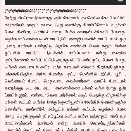
@@@@@@@@@@@@@@@@@@@@
நேற்று திடீரென நினைத்து கும்பகோணம் குலதெய்வ கோயில் ட்ரிப்.
கார்க்கியும் நானும் காலை ஆறு மணிக்கு கிளம்பினோம். வழக்கம்
போல சினிமா, அரசியல் என்று பேச்சு சுவாரஸ்யத்தோடு போனது.
வழக்கமாய் காலை டிபன் சாப்பிடும் பாலாஜி பவனில் சாப்பிடாமல் ஒரு
முறை நாங்கள் பண்ரூட்டி அருகே சரஸ்வதி மெஸ் எனும் சின்ன
ஓட்டலில் சாப்பிட்ட இடத்தில் சாப்பிடலாம் என்று ஹைவே
கும்பகோணம் காப்பி மட்டும் குடித்துவிட்டு பண்ட்ரூட்டி போன போது,
அந்தக் கடையைத் தவிர மற்ற கடைகள் எல்லாம் திறந்ததிருந்தது.
பக்கத்திலிருந்த அதே போன்ற குட்டி மெஸ்ஸில் இட்லி, பூரி ,
வெங்காயம் போட்ட மெதுவடை வைத்தார்கள். வாயில் போட்டால்
கரைந்தது. அட அட அட.. அணைக்கரை பக்கம் வந்த போது ஒரே
ட்ராபிக் ஜாம். என்னடாவென பார்த்தால் ஆடிப் பெருக்கு விழாவிற்கு
மக்கள் கூட்டம் அங்கே இத்துக்குணியூண்டு தேங்கிக் கொண்டிருந்த
கொள்ளிட தண்ணீரில் அம்பூட்டு மக்கள் கூட்டம். வழக்கம் போல
சோழ பெருங்குடிகள் நீ எம்பூட்டு பெரிய கார்ல வந்தாலும் நான் நடு
ரோட்டுலத்தான் போவேன் என்று போய்க் கொண்டிருந்தார்கள்.
கோயில் தொட்டால் தொடரும் படத்தின் ஆடியோ சிடியை வைத்து