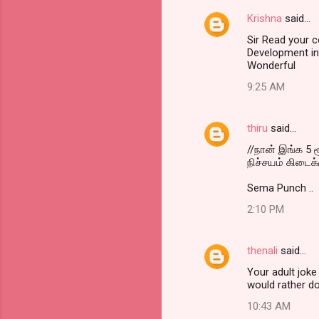
Krishna
said…
C
Sir Read your 
o
Development i
m
Wonderful
m
9:25 AM
e
n
thiru
said…
t
//நான் இங்க 5
நிச்சயம் கிடைக்
s
Sema Punch ..
2:10 PM
thenali
said…
Your adult joke
would rather d
10:43 AM