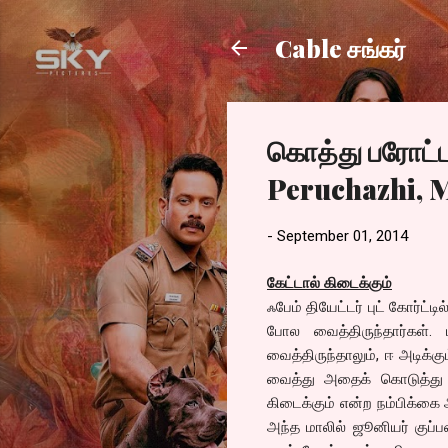
Cable சங்கர்
கொத்து பரோட்டா
Peruchazhi, M
-
September 01, 2014
கேட்டால் கிடைக்கும்
ஃபேம் தியேட்டர் புட் கோர்ட
போல வைத்திருந்தார்கள். ப
வைத்திருந்தாலும், ஈ அடிக்க
வைத்து அதைக் கொடுத்து உ
கிடைக்கும் என்ற நம்பிக்கை
அந்த மாலில் ஜூனியர் குப்ப