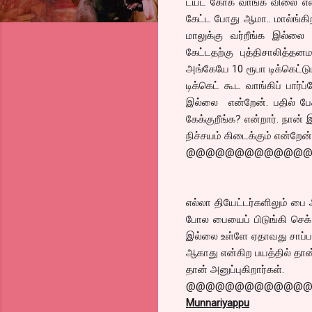
டயட் கோக் வாங்க விலை என்
கேட்ட போது ஆமா.. மால்ங்கிற
மாலுக்கு வர்றீங்க இல்லை க
கேட்டதற்கு புத்திசாலித்தன
அங்கேயே 10 ரூபா டிக்கெட்ட
டிக்கெட் கூட வாங்கிப் பார
இல்லை என்றேன். பதில் ப
கேக்குறீங்க? என்றார். நான
நிச்சயம் கிடைக்கும் என்றேன
@@@@@@@@@@@@
எல்லா தியேட்டர்களிலும் பை 
போல பையைப் பிடுங்கி செக் 
இல்லை உள்ளே ஏதாவது சாப்பா
ஆகாது என்கிற பயத்தில் தான்
தான் அனுப்புகிறார்கள்.
@@@@@@@@@@@@
Munnariyappu