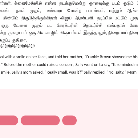
ர்கள். க்ளைமேக்ஸில் என்ன நடக்குமென்று ஓரளவுக்கு படம் ஓடும்
 கண்ட நாள் முதல், மஸ்காரா போன்ற பாடல்கள், மற்றும் ஆங்க
்டும் நிருபித்திருக்கிறார் விஜய் ஆண்டனி. நடிப்பில் மட்டும் மு
. ஒரு வேளை முதல் பட கேரக்டரின் தொடர்ச்சி என்பதால் கேர
ற குறையாய் ஒரு சில லாஜிக் விஷயங்கள் இருந்தாலும், நிறையாய் நி
ருப்பு குதிரை.
@@@@@@@@@
ool with a smile on her face, and told her mother, "Frankie Brown showed me his
" Before the mother could raise a concern, Sally went on to say, "It reminded m
smile, Sally's mom asked, "Really small, was it?" Sally replied, "No, salty." Mom
uchazhi
கொத்து பரோட்டா
சலீம்