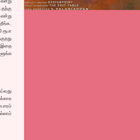
 என்று
டதற்கு
 என்று
ீங்க..
0 ரூபா
்குறது
ு இதை
ேளூங்க
ெய்வது
ுக்காக
ாபாரம்
ல்லாம்