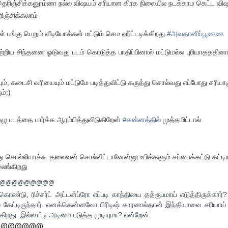
ெரிஞ்சிக்கனூம்னா நல்ல விஷயம் சரியான கிரக நிலையில நடக்காம கெட்ட வி
ரிஞ்சிக்கலாம்
 பங்கு பெறும் வீடியோக்கள் மட்டும் செம ஹிட்டடிக்கிறது.
#அவதானிப்பூஊஊ
பற்றிய சிந்தனை ஓடுவது படம் கொடுத்த பாதிப்பினால் மட்டுமல்ல புரியாதததினா
ையும், கடைசி வரியையும் மட்டுமே படித்துவிட்டு கருத்து சொல்வது எப்போது சரிய
ம்:)
ுழு படத்தை பார்க்க ஆரம்பித்துவிடுகிறேன்
#கன்னத்தில்
முத்தமிட்டால்
சொல்லியாச்சு. தலைவன் சொல்லிட்டானேன்னு உபிக்களும் சப்பைக்கட்டு கட்டிய
லைங்கிறது
@@@@@@@@@
ு கொண்டு, ரிச்சர்ட் அட்டன்ப்ரோ எப்படி காந்தியை தத்ரூபமாய் எடுத்திருக்கார்
் கேட்டிருந்தார். எனக்கென்னவோ பிரிடிஷ் காரனால்தான் இந்தியாவை சரியாய் பு
ிறது. இல்லாட்டி அடிமை படுத்த முடியுமா?:என்றேன்.
@@@@@@@