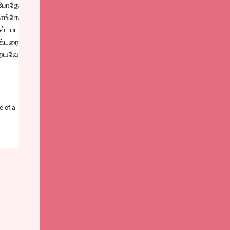
 போதே
ாங்கே
தல் பட
க்டரை
றையவே
e of a