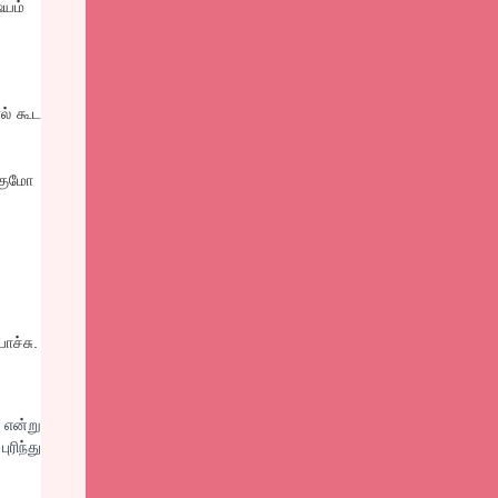
ஷயம்
ல் கூட
ாகுமோ
ாச்சு.
? என்று
ரிந்து