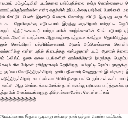
லமாய் மம்மூட்டியின் படங்களை பார்ப்பதில்லை என்ற கொள்கையை ர
ாட்டியிருந்தார்களே என்ற கருத்தில் இப்படத்தை பார்க்கப் போனேன். 
ில் சேட்டுப் பெண் இரண்டு பேரைக் கொன்று விட்டு இருபது வருடங்
் கூட ஜெயிலருக்கு எடுபடியாய் இருந்து வருகிறவர் மம்மூட்டி. ஜெய
் பத்திரிக்கைகாரி மம்மூட்டியின் வாழ்க்கையின் மேல் ஈடுபாடு ஏற்
ிறார். அவரின் வாழ்க்கை அனுபவத்தை புத்தகமாக்கித்தர ஜெயிலிருந்து 
ுதச் சொல்கிறார் பத்திரிக்கைகாரி. அவன் அப்பெண்களை கொன்
ைக்காரிக்கு என்ன பதில் கிடைத்தது என்பதுதான் படம். ஆனால் க்ளைம
ுக்கும் ட்விஸ்ட் ஒலக கலை படங்களின் தாக்கத்தோடு இருந்தது பெரும
ிகவும் சில பேர்கள் ரசித்தாகவும் தெரிகிறது. மம்மூட்டி ரொம்ப நாளுக்கு
நடிப்பை கொடுத்திருக்கிறார். ஒளிப்பதிவாளர் வேணுதான் இயக்குனர். 
எடுத்திருக்கிறார். டைட்டில் காட்சியில் நிறைய கட்டெரும்புகள் கூட்டமாய்
் காட்சி அது. செம்ம.. க்ளைமேக்ஸ் தான் எனக்கு புரியலை பார்த்தவங்க பு
ஐந்து பேர் அவங்கவங்களுகு புரிந்த க்ளைமேக்ஸ சொன்னார்கள்
@@@@@@@@@@
ரியேட்டர்களாக இருக்க முடியாது என்பதை நான் ஒத்துக் கொள்ள மாட்டேன்.