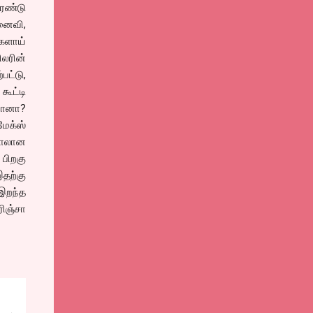
ெண்டு
மனைவி,
களாய்
ிலரின்
பட்டு,
கூட்டி
றானா?
ேக்ஸ்
்பாலான
 பிறகு
இதற்கு
 இறந்த
ரிஞ்சா