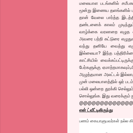
மலையாள படங்களில் சமீபகா
மூன்று இணைய தளங்களில் பார
தான் வேலை பார்த்த இடத்த
தண்டனைக் காலம் முடிந்தும
வாழ்க்கை வரலாறை எழுத வரும
அவரை பற்றி கட்டுரை எழுதுக
வந்து தனியே வைத்து எழ
இல்லையா? இந்த பத்திரிக்க
காட்சியில் வைக்கப்பட்டிர
பேர்களுக்கு ஏமாற்றமாகவும்,ம
அழுத்தமான அலட்டல் இல்லாத 
முன் மலையாளத்தில் ஒர் படம் 
பல்லி ஒன்றை தூக்கி செல்லும
சொல்லுங்க. இது வரைக்கும் 
@@@@@@@@@@@@
என் ட்வீட்டிலிருந்து
பணம் கையாளுபவர்கள் நல்ல கி