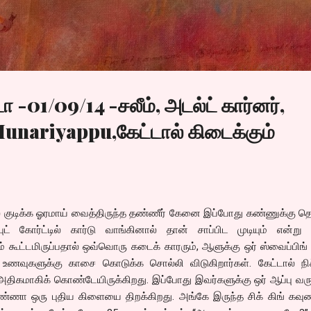
Skip to main content
 -01/09/14 -சலீம், அடல்ட் கார்னர்,
unariyappu,கேட்டால் கிடைக்கும்
்டில் குடிக்க ஓரமாய் வைத்திருந்த தண்ணீர் கேனை இப்போது கண்ணுக்கு த
ுட் கோர்ட்டில் கார்டு வாங்கினால் தான் சாப்பிட முடியும் என்று 
ும் கூட்டமிருப்பதால் ஒவ்வொரு கடைக் காரரும், ஆளுக்கு ஒர் ஸ்வைப்பிங் 
ணவுகளுக்கு காசை கொடுக்க சொல்லி விடுகிறார்கள். கேட்டால் நிச
 அதிகமாகிக் கொண்டேயிருக்கிறது. இப்போது இவர்களுக்கு ஒர் ஆப்பு வர
ண்ணா ஒரு புதிய கிளையை திறக்கிறது. அங்கே இருந்த சிக் கிங் கவுண