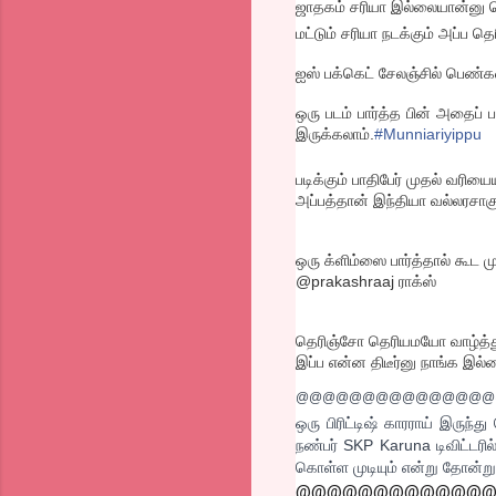
ஜாதகம் சரியா இல்லையான்னு த
மட்டும் சரியா நடக்கும் அப்ப தெ
ஐஸ் பக்கெட் சேலஞ்சில் பெண்கள்
ஒரு படம் பார்த்த பின் அதைப் 
இருக்கலாம்.
#Munniariyippu
படிக்கும் பாதிபேர் முதல் வரிய
அப்பத்தான் இந்தியா வல்லரசாகு
ஒரு க்ளிம்ஸை பார்த்தால் கூட ம
@prakashraaj ராக்ஸ்
தெரிஞ்சோ தெரியமயோ வாழ்த்து 
இப்ப என்ன திடீர்னு நாங்க இல்
@@@@@@@@@@@@@@@
ஒரு பிரிட்டிஷ் காரராய் இருந்த
நண்பர் SKP Karuna டிவிட்டரில
கொள்ள முடியும் என்று தோன்றுக
@@@@@@@@@@@@