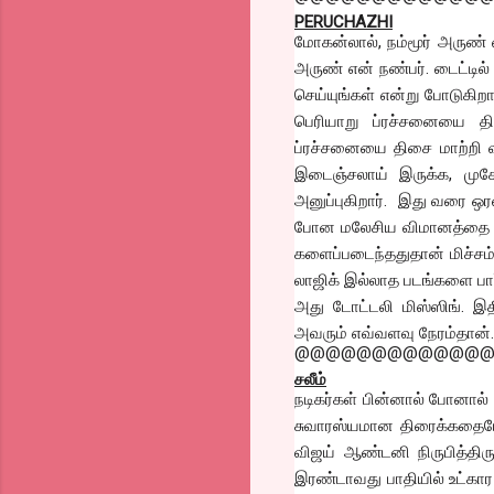
PERUCHAZHI
மோகன்லால், நம்மூர் அருண் வ
அருண் என் நண்பர். டைட்டில
செய்யுங்கள் என்று போடுகிறா
பெரியாறு ப்ரச்சனையை திச
ப்ரச்சனையை திசை மாற்றி வ
இடைஞ்சலாய் இருக்க, முக
அனுப்புகிறார். இது வரை ஒர
போன மலேசிய விமானத்தை தேட
களைப்படைந்ததுதான் மிச்சம்
லாஜிக் இல்லாத படங்களை பார
அது டோட்டலி மிஸ்ஸிங். இதி
அவரும் எவ்வளவு நேரம்தான்..
@@@@@@@@@@@@
சலீம்
நடிகர்கள் பின்னால் போனால்
சுவாரஸ்யமான திரைக்கதையோடு
விஜய் ஆண்டனி நிருபித்திரு
இரண்டாவது பாதியில் உட்கார