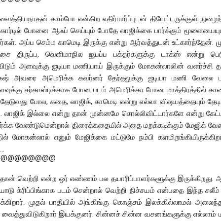
ைத்தியநாதன் காம்போ என்கிற எதிர்பார்ப்புடன் தியேட்டருக்குள் நுழைந
் கார்டில் போனை ஆஃப் செய்யும் போதே லாஜிக்கை பார்க்கும் மூளையையு
ர்கள். அப்ப செம்ம காமெடி இருக்கு என்று ஆர்வத்துடன் உட்கார்ந்தேன். 
ை திருப்ப, வெளிமாநில ஐயப்ப பக்தர்களுக்கு டாக்ஸ் என்று பெர
ிடும் அளவுக்கு ஐடியா மணியாய் இருக்கும் மோகன்லாலின் வளர்ச்சி த
ேஷ் அவரை அமெரிக்க கவர்னர் தேர்தலுக்கு ஐடியா மணி வேலை பா
ளவுக்கு சர்காஸ்டிக்காக போன படம் அமெரிக்கா போன மாத்திரத்தில் க
ுவது போல, கதை, லாஜிக், காமெடி என்று எல்லா விஷயத்தையும் தேடித
. லாஜிக் இல்லை என்று தான் முன்னமே சொல்லிவிட்டார்களே என்று கேட்பீ
்க்க வேண்டுமென்றால் திரைக்கதையில் அதை மறக்கடிக்கும் மேஜிக் வேண
ல் மோகன்லால் எனும் மேஜிக்கை மட்டுமே நம்பி களமிறங்கியிருக்கிறா
..
@@@@@@@@@
 தான் வெற்றி என்ற ஒர் எண்ணம் பல தயாரிப்பாளர்களூக்கு இருக்கிறது.
 க்ரிப்பிங்காக படம் சென்றால் வெற்றி நிச்சயம் என்பதை இந்த சலீம்
க்கிறார். முதல் பாதியில் அங்கிங்கு கொஞ்சம் இலக்கில்லாமல் அலைந்த
 வைத்துவிடுகிறார் இயக்குனர். சின்னச் சின்ன வசனங்களுக்கு எல்லாம் 