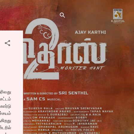
ெரிவது
சட்டம்
கார்டு
்சயம்
ுகிறது
்டரில்