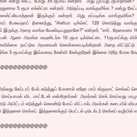
ன என்று கேட்ட போது 35 ரூபாய் என்றார். “அது முப்பது ரூபாதானே?”
துனால 5 ரூபா எக்ஸ்ட்ரா என்றார். அதெப்படி வாங்குவீங்க..? என்று கேட்
ாஸ்ட்லியாத்தான் இருக்கும் என்றார். அது எப்படிங்க வாங்குவீங்க?
மாய் பேசுவதாய் நினைத்து, “சினிமா டிக்கெட் 120 கொடுத்து வாங்குற
ும் இருக்கு அதை வாங்க வேண்டியதுதானே?” என்றார். “சார்.. தேவைனா 1
்ப்பேன். ஆனா அவங்க கவுண்டர்ல 10 ரூபா டிக்கெட்டை 11ரூபாய்க்கு விக
ேசவில்லை. நாட்டுல அவனவன் கொள்ளையடிக்கிறான் அதை விட்டுட்ட
் இங்க 5 ரூபாய்க்கு இவ்வளவு கேள்வி கேக்குறேன் இல்லை அதே போல க
்.
@@@@@@@@@@@@
அல்லது லேப்டாப் பேக் எடுத்துப் போனால் ஏதோ பாம் ஸ்குவாட் செக்கப் ச
செய்யாமல் விட மாட்டேன் என்கிறார்கள். அவர்கள் செக் செய்வது பாம
டு அயிட்டம் எடுத்துக் கொண்டு போய் விட்டால், அவர்கள் கடையில் விய
 இத்தனை செக்கப். இத்தனைக்கும் மெட்டல் டிடெக்டர் செக்கப் வழியில் எ
@@@@@@@@@@@@