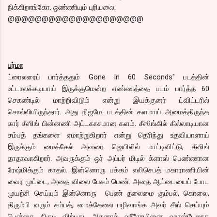
நிக்கிறாங்கோ. ஒண்ணியும் புரியலை.
@@@@@@@@@@@@@@@@@@@@
பர்மா
ட்ரைலரைப் பார்த்ததும் Gone In 60 Seconds" படத்தின்
உட்டாலக்கடியாய் இருக்குமென்ற எண்ணத்தை படம் பார்த்த 60
செகண்டில் மாற்றிவிடும் என்று இயக்குனர் ட்விட்டரில்
சொல்லியிருந்தார். அது நிஜமே. படத்தின் களமாய் அமைத்திருந்த
கார் சீஸிங் பின்னணி அட்டகாசமான களம். சீஸிங்கில் கில்லாடியான
சம்பத் தங்களை ஏமாற்றுகிறார் என்று தெரிந்து உதவியாளாய்
இருக்கும் மைக்கேல் அவரை ஜெயிலில் மாட்டிவிட்டு, சீஸிங்
தாதாவாகிறார். அவருக்கும் ஒர் அப்பர் மிடில் க்ளாஸ் பெண்ணான
ரேஷ்மிக்கும் காதல். இன்னொரு பக்கம் எலிசெபத் மகாராணியின்
வைர முட்டை, அதை விலை பேசும் பெண். அதை ஆட்டையைப் போட
முயற்சி செய்யும் இன்னொரு பெண் தலைமை கும்பல், கொலை,
திரும்பி வரும் சம்பத், மைக்கேலை பழிவாங்க அவர் சீஸ் செய்யும்
பென்சை திருடி விற்பது, அதனால் ஹீரோயினை ஹாஸ்டேஜாக