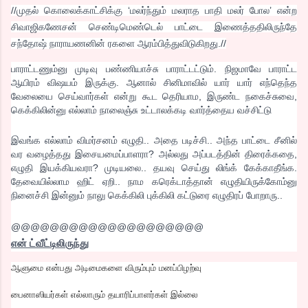
//முதல் கொலைக்காட்சிக்கு ‘மலர்ந்தும் மலராத பாதி மலர் போல’ என்ற
சிவாஜிகணேசன் செண்டிமெண்டெல் பாட்டை இணைத்ததிலிருந்தே
சந்தோஷ் நாராயணனின் ரகளை ஆரம்பித்துவிடுகிறது.//
பாராட்டணும்னு முடிவு பண்ணியாச்சு பாராட்டட்டும். நிஜமாவே பாராட்ட
ஆயிரம் விஷயம் இருக்கு. ஆனால் சினிமாவில் யார் யார் எந்தெந்த
வேலையை செய்வார்கள் என்று கூட தெரியாம, இருண்ட நகைச்சுவை,
கெக்கிலின்னு எல்லாம் நாலைஞ்சு உட்டாலக்கடி வார்த்தைய வச்சிட்
டு
இவங்க எல்லாம் விமர்சனம் எழுதி.. அதை படிச்சி.. அந்த பாட்டை சீனில்
வர வழைத்தது இசையமைப்பாளரா? அல்லது அப்படத்தின் திரைக்கதை,
எழுதி இயக்கியவரா? முடியலை.. தயவு செய்து லிங்க் கேக்காதீங்க.
தேவையில்லாம ஹிட் ஏறி.. நாம கரெக்டாத்தான் எழுதியிருக்கோம்னு
நினைச்சி இன்னும் நாலு கெக்கிலி புக்கிலி கட்டுரை எழுதிரப் போறாரு..
@@@@@@@@@@@@@@@@@@@@
என் ட்வீட்டிலிருந்து
ஆளுமை என்பது அடிமைகளை விரும்பும் மனப்பிழற்வு
பைனாஸியர்கள் எல்லாரும் தயாரிப்பாளர்கள் இல்லை