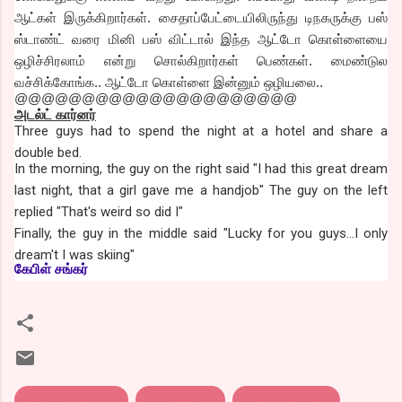
ஆட்கள் இருக்கிறார்கள். சைதாப்பேட்டையிலிருந்து டிநகருக்கு பஸ்
ஸ்டாண்ட் வரை மினி பஸ் விட்டால் இந்த ஆட்டோ கொள்ளையை
ஒழிச்சிரலாம் என்று சொல்கிறார்கள் பெண்கள். மைண்டுல
வச்சிக்கோங்க.. ஆட்டோ கொள்ளை இன்னும் ஒழியலை..
@@@@@@@@@@@@@@@@@@@@@
அடல்ட் கார்னர்
Three guys had to spend the night at a hotel and share a
double bed.
In the morning, the guy on the right said "I had this great dream
last night, that a girl gave me a handjob" The guy on the left
replied "That's weird so did I"
Finally, the guy in the middle said "Lucky for you guys...I only
dream't I was skiing"
கேபிள் சங்கர்
கொத்து பரோட்டா
சிகரம் தொடு
திரை விமர்சனம்