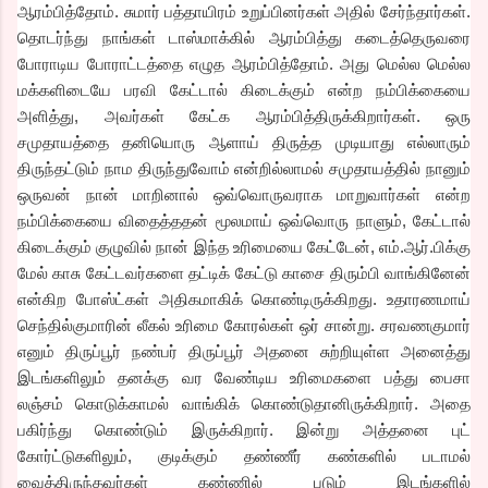
ஆரம்பித்தோம். சுமார் பத்தாயிரம் உறுப்பினர்கள் அதில் சேர்ந்தார்கள்.
தொடர்ந்து நாங்கள் டாஸ்மாக்கில் ஆரம்பித்து கடைத்தெருவரை
போராடிய போராட்டத்தை எழுத ஆரம்பித்தோம். அது மெல்ல மெல்ல
மக்களிடையே பரவி கேட்டால் கிடைக்கும் என்ற நம்பிக்கையை
அளித்து, அவர்கள் கேட்க ஆரம்பித்திருக்கிறார்கள். ஒரு
சமுதாயத்தை தனியொரு ஆளாய் திருத்த முடியாது எல்லாரும்
திருந்தட்டும் நாம திருந்துவோம் என்றில்லாமல் சமுதாயத்தில் நானும்
ஒருவன் நான் மாறினால் ஒவ்வொருவராக மாறுவார்கள் என்ற
நம்பிக்கையை விதைத்ததன் மூலமாய் ஒவ்வொரு நாளும், கேட்டால்
கிடைக்கும் குழுவில் நான் இந்த உரிமையை கேட்டேன், எம்.ஆர்.பிக்கு
மேல் காசு கேட்டவர்களை தட்டிக் கேட்டு காசை திரும்பி வாங்கினேன்
என்கிற போஸ்ட்கள் அதிகமாகிக் கொண்டிருக்கிறது. உதாரணமாய்
செந்தில்குமாரின் லீகல் உரிமை கோரல்கள் ஒர் சான்று. சரவணகுமார்
எனும் திருப்பூர் நண்பர் திருப்பூர் அதனை சுற்றியுள்ள அனைத்து
இடங்களிலும் தனக்கு வர வேண்டிய உரிமைகளை பத்து பைசா
லஞ்சம் கொடுக்காமல் வாங்கிக் கொண்டுதானிருக்கிறார். அதை
பகிர்ந்து கொண்டும் இருக்கிறார். இன்று அத்தனை புட்
கோர்ட்டுகளிலும், குடிக்கும் தண்ணீர் கண்களில் படாமல்
வைத்திருந்தவர்கள் கண்ணில் படும் இடங்களில்