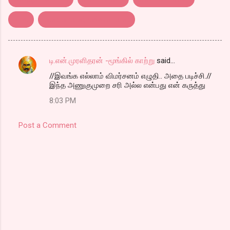
பர்மா
வானவராயன் வல்லவராயன்
டி.என்.முரளிதரன் -மூங்கில் காற்று
said…
C
//இவங்க எல்லாம் விமர்சனம் எழுதி.. அதை படிச்சி.//
o
இந்த அணுகுமுறை சரி அல்ல என்பது என் கருத்து
m
8:03 PM
m
e
Post a Comment
n
t
s