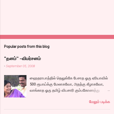
Popular posts from this blog
"தனம்” -விமர்சனம்
-
September 05, 2008
ஹைதராபாத்தில் தெலுங்கே பேசாத ஓரு ஏரியாவில்
500 ரூபாய்க்கு மேலாகவோ, அதற்கு கீழாகவோ,
வாங்காத ஓரு தமிழ் விபசாரி கும்பகோணத்து
அக்ரஹாரத்தின் வீட்டில் மருமகளாக
மேலும் படிக்க
வாழ்கைபடுகிறாள். அவளுடய வாழ்கை எப்படி
அமைந்தது? என்ற ஓரு நல்ல லைனை , சங்கீதா