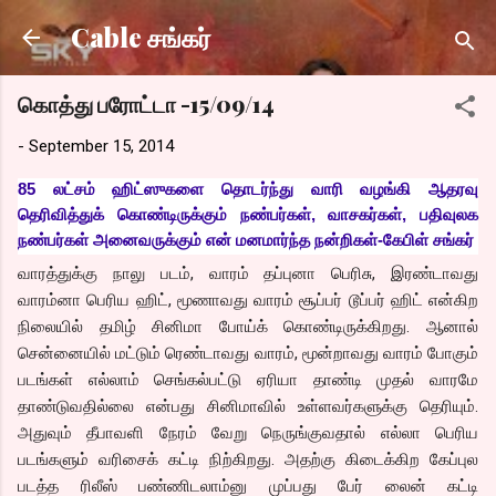
Skip to main content
Cable சங்கர்
கொத்து பரோட்டா -15/09/14
-
September 15, 2014
85 லட்சம் ஹிட்ஸுகளை தொடர்ந்து வாரி வழங்கி ஆதரவு
தெரிவித்துக் கொண்டிருக்கும் நண்பர்கள், வாசகர்கள், பதிவுலக
நண்பர்கள் அனைவருக்கும் என் மனமார்ந்த நன்றிகள்-கேபிள் சங்கர்
வாரத்துக்கு நாலு படம், வாரம் தப்புனா பெரிசு, இரண்டாவது
வாரம்னா பெரிய ஹிட், மூணாவது வாரம் சூப்பர் டூப்பர் ஹிட் என்கிற
நிலையில் தமிழ் சினிமா போய்க் கொண்டிருக்கிறது. ஆனால்
சென்னையில் மட்டும் ரெண்டாவது வாரம், மூன்றாவது வாரம் போகும்
படங்கள் எல்லாம் செங்கல்பட்டு ஏரியா தாண்டி முதல் வாரமே
தாண்டுவதில்லை என்பது சினிமாவில் உள்ளவர்களுக்கு தெரியும்.
அதுவும் தீபாவளி நேரம் வேறு நெருங்குவதால் எல்லா பெரிய
படங்களும் வரிசைக் கட்டி நிற்கிறது. அதற்கு கிடைக்கிற கேப்புல
படத்த ரிலீஸ் பண்ணிடலாம்னு முப்பது பேர் லைன் கட்டி