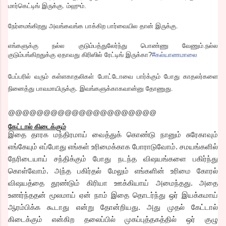
மார்கெட்டிங் இருக்கு. ம்ஹும்.
நேர்மைங்கிறது அவங்கவங்க பாக்கிற பார்வையில தான் இருக்கு.
எங்களுக்கு நல்ல குடும்பத்துலேர்ந்து பொண்ணு வேணும்.நல்ல
குடும்பங்கிறதுக்கு ஏதாவது கிரிஸில் ரேட்டிங் இருக்கா?
#கல்யாணமாலை
பேப்பரில் வரும் கள்ளகாதலிகள் போட்டோவை பார்க்கும் போது காதலர்களை
நினைத்து பாவமாயிருக்கு. இவங்களுக்காகவான்னு தோணுது.
@@@@@@@@@@@@@@@@@@@@@
கேட்டால் கிடைக்கும்
இதை தாரக மந்திரமாய் வைத்துக் கொண்டு நானும் சுரேகாவும்
எங்கேயும் எப்போது எங்கள் உரிமைக்காக போராடுவோம். சமயங்களில்
நேரிடையாய் சந்திக்கும் போது நடந்த விஷயங்களை பகிர்ந்து
கொள்வோம். அந்த பகிர்தல் மேலும் எங்களின் உரிமை கோரல்
விஷயத்தை தூண்டும் கிரியா ஊக்கியாய் அமைந்தது. அதை
உணர்ந்ததன் மூலமாய் ஏன் நாம் இதை தொடர்ந்து ஒர் இயக்கமாய்
ஆரம்பிக்க கூடாது என்று தோன்றியது. அது முதல் கேட்டால்
கிடைக்கும் என்கிற தலைப்பில் முகப்புத்தகத்தில் ஒர் குழு