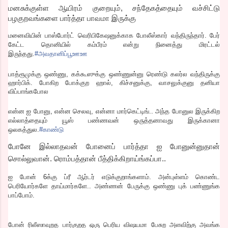
மனசுக்குள்ள ஆயிரம் குறையும், சந்தேகத்தையும் வச்சிட்டு
பழகுறவங்களை பார்த்தா பாவமா இருக்கு
மனைவியின் பாஸ்போர்ட் வெரிபிகேஷனுக்காக போலீஸ்கார் வந்திருந்தார். பேர்
கேட்ட தொனியில் கம்பீரம் என்று நினைத்து மிரட்டல்
இருந்தது.
#அவதானிப்பூஊஊ
பாத்ரூமுக்கு ஒண்ணு, கக்கூஸுக்கு ஒண்ணுன்னு ரெண்டு கலர்ல வந்திருக்கு
ஹார்பிக். போகிற போக்குற ஹால், கிச்சனுக்கு, வாசலுக்குனு தனியா
விப்பாங்கபோல
என்ன ஐ போனு, என்ன செலவு, என்னா மார்கெட்டிங்.. அந்த போனுல இருக்கிற
எல்லாத்தையும் யூஸ் பண்ணவன் ஒருத்தனாவது இருக்கானா
ஒலகத்துல.
#காண்டு
போனே இல்லாதவன் போனைப் பார்த்தா ஐ போனுன்னுதான்
சொல்லுவான். ரொம்பத்தான் பீத்திக்கிறாய்ங்கப்பா..
ஐ போன் 6க்கு ப்ரீ ஆர்டர் எடுக்குறாங்களாம். அன்புள்ளம் கொண்ட
பெரியோர்களே தாய்மார்களே.. அண்ணன் பேருக்கு ஒண்ணு புக் பண்ணுங்க
பாப்போம்.
போன் ரிலீஸாவுறத பார்குறத ஒரு பெரிய விஷயமா பேசுற அளவிற்கு அவங்க