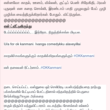
என்னவோ காதல், ஊனம், வில்லன், குட்டிப் பெண் சிநேகிதி, அவள்
புருஷன் என கதை சொல்லி, இரண்டாம் பாதி முழுவதும் பேய் முழி
முழிக்க வைத்திருக்கிறார்கள். போதும்.. விட்டுருங்க..
@@@@@@@@@@@@@@@@@@
என் ட்வீட்டிலிருந்து
டேய்ய்ய்ய்ய்ய்ய்ய்ய்,... இத்தோட நிறுத்திக்கங்க மிடியல.
U/a for ok kanmani. Ivanga comedykku alaveyillai
காதலிச்சவங்களுக்கும் காதலிக்கிறவங்களுக்கும்
‪#‎
OKKanmani‬
என் தலைவன் ரிட்டர்னாம்..
‪#‎
OKKanmani‬
தடை செய்யப்பட்ட வஸ்துவை ஒர் செலிபிரடி பயன்படுத்தியதை நாற்பது
பக்கங்களில் பேட்டியாய் போட்டதினால் எந்தவிதத்தில் பெருமை
சேர்க்கிறது?சமூக அக்கறை
@@@@@@@@@@@@@@@@@@@@@@@
ராகுல் திரும்பி வந்துவிட்டாராம். வடகத்திய சேனல்கள் எல்லாம்