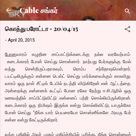
Skip to main content
Cable சங்கர்
கொத்து பரோட்டா - 20/04/15
-
April 20, 2015
போன
வாரம் எழுதின சாப்பாட்டுக்கடைக்கு நல்ல வரவேற்பாம்.
கடைக்காரர் போன் செய்து சொன்னார். நாற்பது பேர்களுக்கு மேல்
வந்து சென்றிருப்பதாகவும், ரொம்ப சந்தோஷமென்றார்.
டயட்டிலிருக்கும் என்னை டெஸ்ட் செய்து பார்க்கவைக்கும் காலமிது.
வாரம் ஒரு நாள் சீட்டிங் டேயில் நடத்தி விடுகிறேன் என் ஆட்டத்தை.
அன்றைக்கு என்னைக் கூட்டிப் போன ரகோ நேற்று ஈ.சி.ஆரில் ஒரு
உணவத்தில் சாப்பிட்டுவிட்டு என்னைப் பற்றி சொல்லியிருக்கிறான்.
கடைக்காரர் ஒரு நிமிஷம் இருங்க என்று சொல்லிவிட்டு, யாருக்கோ
போன் செய்து “நீங்க யார் பெயரையோ சொன்னீங்களே அவரு பேர்
என்ன என்று கேட்டிருக்கிறார்.
வந்த பதிலில் அவர் முகம் மகிழ்ச்சியில் பூரித்து, நீங்க சொன்னவர்