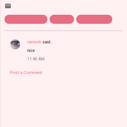
ஓகே காதல் கண்மணி
காஞ்சனா2
கொத்து பரோட்டா
ramesh
said…
C
nice
o
11:40 AM
m
m
Post a Comment
e
n
t
s