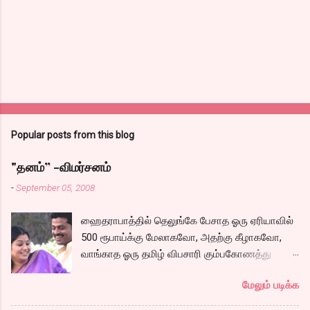
Popular posts from this blog
"தனம்” -விமர்சனம்
-
September 05, 2008
ஹைதராபாத்தில் தெலுங்கே பேசாத ஓரு ஏரியாவில்
500 ரூபாய்க்கு மேலாகவோ, அதற்கு கீழாகவோ,
வாங்காத ஓரு தமிழ் விபசாரி கும்பகோணத்து
அக்ரஹாரத்தின் வீட்டில் மருமகளாக
மேலும் படிக்க
வாழ்கைபடுகிறாள். அவளுடய வாழ்கை எப்படி
அமைந்தது? என்ற ஓரு நல்ல லைனை , சங்கீதா