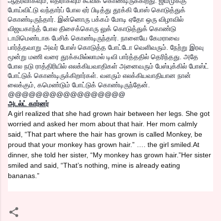
ஆதரவாகவும், எதிராகவும் கூவிக் கொண்டிருக்கிறது. ஜிம்முக்கு
போய்விட்டு வந்தார்ப் போல ஏர் பிடித்து தூக்கி போஸ் கொடுத்துக்
கொண்டிருந்தார். இன்னொரு பக்கம் மோடி ஏதோ ஒரு விழாவில்
விஜயகாந்த் போல திசைக்கொரு லுக் கொடுத்துக் கொண்டு
டாமிமெண்டாக பேசிக் கொண்டிருந்தார். நாளையே கேமராவை
பார்த்தவாறு அவர் போஸ் கொடுத்த போட்டோ வெளிவரும். நேற்று இரவு
மூன்று மணி வரை தூக்கமில்லாமல் டிவி பார்த்ததில் தெரிந்தது. அதே
போல நடு ராத்திரியில் எலக்கியவாதிகள் அனைவரும் பேஸ்புக்கில் போஸ்ட்
போட்டுக் கொண்டிருக்கிறார்கள். வளரும் எலக்கியவாதியான நான்
லைக்கும், கமெண்டும் போட்டுக் கொண்டிருந்தேன்.
@@@@@@@@@@@@@@@@@
அடல்ட் கார்னர்
A girl realized that she had grown hair between her legs. She got
worried and asked her mom about that hair.
Her mom calmly
said, “That part where the hair has grown is called Monkey, be
proud that your monkey has grown hair.” …. the girl smiled.
At
dinner, she told her sister, “My monkey has grown hair.”
Her sister
smiled and said, “That’s nothing, mine is already eating
bananas.”