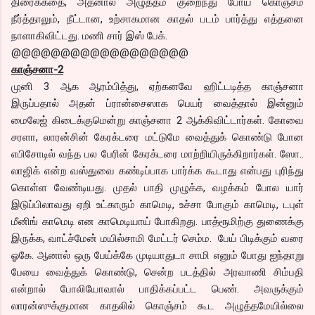
திரைக்கதை, அதனால் அழுத்தம் குறைந்து போய் கொஞ்சம்
நீர்த்தாலும், நீட்டான, உற்சாகமான காதல் படம் பார்த்து எத்தனை
நாளாகிவிட்டது. மணி சார் இஸ் பேக்.
@@@@@@@@@@@@@@@@@@
காஞ்சனா-2
மு
னி 3 ஆக ஆரம்பித்து, ஏற்கனவே ஹிட்டடித்த காஞ்சனா
இருப்பதால் அதன் ப்ரான்சைஸாக பெயர் வைத்தால் இன்னும்
மைலேஜ் கிடைக்குமென்று காஞ்சனா 2 ஆக்கிவிட்டார்கள். கோவை
சரளா, லாரன்சின் கேரக்டரை மட்டுமே வைத்துக் கொண்டு போன
எபிசோடில் வந்த பல பேரின் கேரக்டரை மாற்றியிருக்கிறார்கள். ஸோ..
லாஜிக் என்ற வஸ்துவை கண்டிப்பாக பார்க்க கூடாது என்பது புரிந்து
கொள்ள வேண்டியது. முதல் பாதி முழுக்க, வழக்கம் போல யார்
இடுப்பிலாவது ஏறி உட்காரும் காமெடி, உச்சா போகும் காமெடி, டபுள்
மீனிங் காமெடி என காமெடியாய் போகிறது. பாத்ரூமிற்கு துணைக்கு
இருக்க, வாட்ச்மேன் மயில்சாமி மேட்டர் செம்ம. பேய் பிடிக்கும் வரை
ஓகே. ஆனால் ஒரு பேய்க்கே முடியாதுடா சாமி எனும் போது ஐந்தாறு
பேயை வைத்துக் கொண்டு, சென்ற படத்தில் அரவாணி சிம்பதி
என்றால் போலியோவால் பாதிக்கப்பட்ட பெண். அவருக்கும்
லாரன்ஸுக்குமான காதலில் கொஞ்சம் கூட அழுத்தமேயில்லை