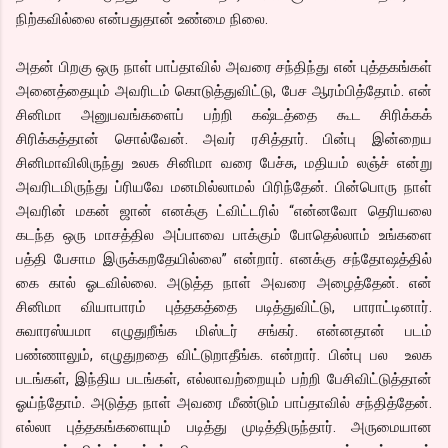
நிற்கவில்லை என்பதுதான் உண்மை நிலை.
அதன் பிறகு ஒரு நாள் பாப்தாவில் அவரை சந்திந்து என் புத்தகங்கள்
அனைத்தையும் அவரிடம் கொடுத்துவிட்டு, பேச ஆரம்பித்தோம். என்
சினிமா அனுபவங்களைப் பற்றி கஷ்டத்தை கூட சிரிக்கக்
சிரிக்கத்தான் சொல்வேன். அவர் ரசித்தார். பின்பு இன்றைய
சினிமாவிலிருந்து உலக சினிமா வரை பேச்சு, மதியம் லஞ்ச் என்று
அவரிடமிருந்து ப்ரியவே மனமில்லாமல் பிரிந்தேன். பின்பொரு நாள்
அவரின் மகன் ஜான் எனக்கு ட்விட்டரில் “என்னவோ தெரியலை
கடந்த ஒரு மாசத்தில அப்பாவை பாக்கும் போதெல்லாம் உங்களை
பத்தி பேசாம இருக்கறதேயில்லை” என்றார். எனக்கு சந்தோஷத்தில்
கை கால் ஓடவில்லை. அடுத்த நாள் அவரை அழைத்தேன். என்
சினிமா வியாபாரம் புத்தகத்தை படித்துவிட்டு, பாராட்டினார்.
சுவாரஸ்யமா எழுதுறீங்க மிஸ்டர் சங்கர். என்னதான் படம்
பண்ணாலும், எழுதுறதை விட்டுறாதீங்க. என்றார். பின்பு பல உலக
படங்கள், இந்திய படங்கள், எல்லாவற்றையும் பற்றி பேசிவிட்டுத்தான்
ஓய்ந்தோம். அடுத்த நாள் அவரை மீண்டும் பாப்தாவில் சந்தித்தேன்.
எல்லா புத்தகங்களையும் படித்து முடித்திருந்தார். அருமையான