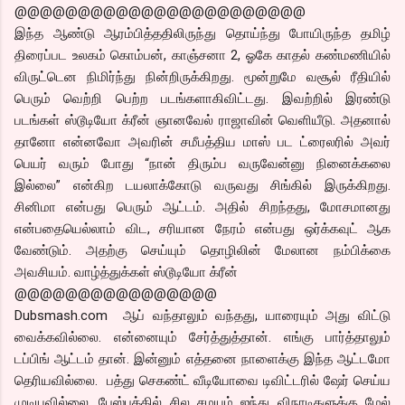
@@@@@@@@@@@@@@@@@@@@@@@
இந்த ஆண்டு ஆரம்பித்ததிலிருந்து தொய்ந்து போயிருந்த தமிழ்
திரைப்பட உலகம் கொம்பன், காஞ்சனா 2, ஓகே காதல் கண்மணியில்
விருட்டென நிமிர்ந்து நின்றிருக்கிறது. மூன்றுமே வசூல் ரீதியில்
பெரும் வெற்றி பெற்ற படங்களாகிவிட்டது. இவற்றில் இரண்டு
படங்கள் ஸ்டூடியோ க்ரீன் ஞானவேல் ராஜாவின் வெளியீடு. அதனால்
தானோ என்னவோ அவரின் சமீபத்திய மாஸ் பட ட்ரைலரில் அவர்
பெயர் வரும் போது “நான் திரும்ப வருவேன்னு நினைக்கலை
இல்லை” என்கிற டயலாக்கோடு வருவது சிங்கில் இருக்கிறது.
சினிமா என்பது பெரும் ஆட்டம். அதில் சிறந்தது, மோசமானது
என்பதையெல்லாம் விட, சரியான நேரம் என்பது ஒர்க்கவுட் ஆக
வேண்டும். அதற்கு செய்யும் தொழிலின் மேலான நம்பிக்கை
அவசியம். வாழ்த்துக்கள் ஸ்டூடியோ க்ரீன்
@@@@@@@@@@@@@@@@
Dubsmash.com ஆப் வந்தாலும் வந்தது, யாரையும் அது விட்டு
வைக்கவில்லை. என்னையும் சேர்த்துத்தான். எங்கு பார்த்தாலும்
டப்பிங் ஆட்டம் தான். இன்னும் எத்தனை நாளைக்கு இந்த ஆட்டமோ
தெரியவில்லை. பத்து செகண்ட் வீடியோவை டிவிட்டரில் ஷேர் செய்ய
முடியவில்லை. பேஸ்புக்கில் சில சமயம் ஐந்து விநாடிகளுக்கு மேல்