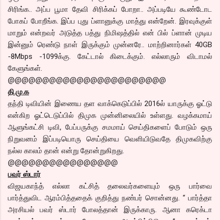
சிரிங்க.. அப்ப பூமா தேவி சிரிக்கப் போறா.. அப்படியே கூண்டோட
போகப் போறீங்க. இப்ப புது ப்ளானுக்கு மாத்து என்றேன். இரவுக்குள்
மாறும் என்றவர் அடுத்த பத்து நிமிஷத்தில் என் பில் ப்ளான் முடிய
இன்னும் ரெண்டு நாள் இருக்கும் முன்னரே.. மாற்றினார்கள் 40GB
-8Mbps -1099க்கு. கேட்டால் கிடைக்கும். எல்லாரும் விடாமல்
கேளுங்கள்.
@@@@@@@@@@@@@@@@@@@@@@@
தி.மு.க
தந்தி டிவியின் இணைய தள வாக்கெடுப்பில் 2016ல் யாருக்கு ஓட்டு
என்கிற ஓட்டெடுப்பில் திமுக முன்னிலையில் உள்ளது. வழக்கமாய்
ஆளுங்கட்சி டிவி, பேப்பருக்கு சமமாய் செய்திகளைப் போடும் ஒரு
நிறுவனம் இப்படியொரு செய்தியை வெளியிடுவதே திமுகவிற்கு
நல்ல காலம் தான் என்று தோன்றுகிறது.
@@@@@@@@@@@@@@@@
பவர் ஸ்டார்
விஜயகாந்த் எல்லா கட்சித் தலைவர்களையும் ஒரு பார்வை
பார்த்துவிட ஆரம்பித்ததைக் குறித்து நண்பர் சொன்னது. “ பார்த்தா
அரசியல் பவர் ஸ்டார் போலத்தான் இருக்காரு. ஆனா கரெக்டா