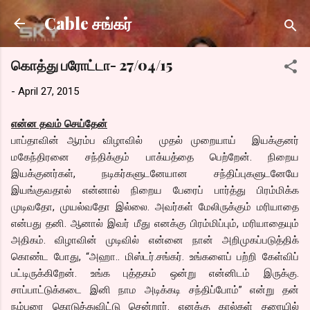
Skip to main content
Cable சங்கர்
கொத்து பரோட்டா- 27/04/15
-
April 27, 2015
என்ன தவம் செய்தேன்
பாப்தாவின் ஆரம்ப விழாவில் முதல் முறையாய் இயக்குனர்
மகேந்திரனை சந்திக்கும் பாக்யத்தை பெற்றேன். நிறைய
இயக்குனர்கள், நடிகர்களுடனேயான சந்திப்புகளுடனேயே
இயங்குவதால் என்னால் நிறைய பேரைப் பார்த்து பிரம்மிக்க
முடிவதோ, முயல்வதோ இல்லை. அவர்கள் மேலிருக்கும் மரியாதை
என்பது தனி. ஆனால் இவர் மீது எனக்கு பிரம்மிப்பும், மரியாதையும்
அதிகம். விழாவின் முடிவில் என்னை நான் அறிமுகப்படுத்திக்
கொண்ட போது, “அஹா.. மிஸ்டர்.சங்கர். உங்களைப் பற்றி கேள்விப்
பட்டிருக்கிறேன். உங்க புத்தகம் ஒன்று என்னிடம் இருக்கு.
சாப்பாட்டுக்கடை இனி நாம அடிக்கடி சந்திப்போம்” என்று தன்
நம்பரை கொடுத்துவிட்டு சென்றார். எனக்கு கால்கள் தரையில்