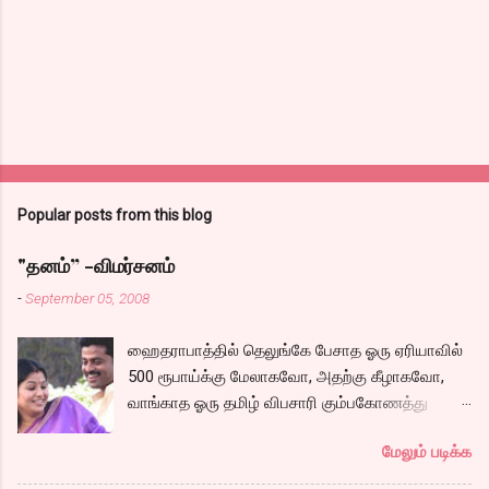
Popular posts from this blog
"தனம்” -விமர்சனம்
-
September 05, 2008
ஹைதராபாத்தில் தெலுங்கே பேசாத ஓரு ஏரியாவில்
500 ரூபாய்க்கு மேலாகவோ, அதற்கு கீழாகவோ,
வாங்காத ஓரு தமிழ் விபசாரி கும்பகோணத்து
அக்ரஹாரத்தின் வீட்டில் மருமகளாக
மேலும் படிக்க
வாழ்கைபடுகிறாள். அவளுடய வாழ்கை எப்படி
அமைந்தது? என்ற ஓரு நல்ல லைனை , சங்கீதா