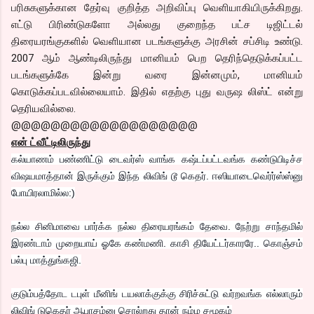
பரிசுகளுக்கான தேர்வு குறித்த அறிவிப்பு வெளியாகியிருக்கிறது.
எட்டு பிரிண்டுகளோ அல்லது குறைந்த பட்ச டிஜிட்டல்
திரையரங்குகளில் வெளியான படங்களுக்கு அரசின் சப்சிடி உண்டு.
2007 ஆம் ஆண்டிலிருந்து மானியம் பெற தெரிந்தெடுக்கப்பட்ட
படங்களுக்கே இன்று வரை இன்னமும், மானியம்
கொடுக்கப்படவில்லையாம். இதில் எதற்கு புது வருஷ லிஸ்ட் என்று
தெரியவில்லை.
@@@@@@@@@@@@@@@@@@@
என் ட்வீட்டிலிருந்து
கல்யாணம் பண்ணிட்டு டைவர்ஸ் வாங்க கஷ்டப்பட்டவங்க கண்டுபிடிச்ச
விஷயமாத்தான் இருக்கும் இந்த லிவிங் டூ கெதர். ஈஸியாடைவெர்ர்ஸ்ஸ்னு
போயிரலாமில்ல:)
நல்ல சினிமாவை பார்க்க நல்ல திரையரங்கம் தேவை. நேற்று சாந்தமில்
இரண்டாம் முறையாய் ஓகே கண்மணி. காசி தியேட்டர்காரரே.. கொஞ்சம்
பல்பு மாத்துங்கஜி.
குடும்பத்தோட டபுள் மீனிங் டயலாக்குக்கு சிரிச்சுட்டு வர்றவங்க எல்லாரும்
லிவிங் டுகெதர் ஆபாசம்னு சொல்றது தான் நம்ம சமூகம்