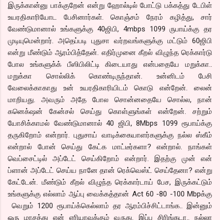
இருக்கான்னு பாக்குறேன் என்று ஹோல்டில் போட்டு பக்கத்து டேபிள்
உயரதிகாரியோட பேசினார்கள். கொஞ்சம் நேரம் கழித்து, சார்
வேண்டுமானால் உங்களுக்கு 40ஜிபி, 4mbps 1099 ருபாய்க்கு தர
முடியுமென்றார். அதெப்படி புதுசா வர்றவங்களுக்கு மட்டும் 60ஜிபி
என்று மீண்டும் ஆரம்பித்தேன். எதிர்முனை கீறல் விழுந்த ரெக்கார்டு
போல உங்களுக்க் பீஸிபிலிட்டி கிடையாது என்பதையே மறுக்கா..
மறுக்கா சொல்லிக் கொண்டிருந்தான். உன்னிடம் பேசி
வேலைக்காகாது உன் உயரதிகாரியிடம் கொடு என்றேன். லைன்
மாறியது. அவரும் அதே போல சொன்னதையே சொல்ல, நான்
கனெக்‌ஷன் கேன்சல் செய்து கொள்ளுங்கள் என்றேன். சற்றும்
யோசிக்காமல் வேண்டுமானால் 40 ஜிபி, 8Mbps 1099 ரூபாய்க்கு
தருகிறோம் என்றார். புதுசாய் வாடிக்கையாளர்களுக்கு நல்ல ஸ்கீம்
என்றால் போன் செய்து கேட்க மாட்டீர்களா? என்றால். நாங்கள்
வெப்சைட்டில் அப்டேட் செய்கிறோம் என்றார். இதற்கு முன் என்
ப்ளான் அப்டேட் செய்ய நானே தான் ரெக்வெஸ்ட் செய்தேனா? என்று
கேட்டேன். மீண்டும் கீறல் விழுந்த ரெக்கார்டாய் பேச, இருக்கட்டும்
உங்களுக்கு எல்லாம் ஆப்பு வைக்கத்தான் Act 60 -80 -100 Mbpக்கு
வெறும் 1200 ரூபாய்க்கெல்லாம் தர ஆரம்பிச்சிட்டாங்க.. இன்னும்
ஒரு மாசத்து என் ஏரியாவுக்கும் வருது. இப்ப சிரிங்கடா.. நல்லா