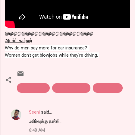
@@@@@@@@@@@@@@@@@@@@@
அடல்ட் கார்னர்
Why do men pay more for car insurance?
Women don't get blowjobs while they're driving.
அடல்ட் கார்னர்
கொத்து பரோட்டா
தனஞ்செயன்
Seeni
said…
C
பகிர்வுக்கு நன்றி..
o
6:48 AM
m