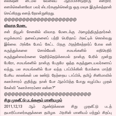
எலக்‌ஷன் டைம்ல வேலைய ஆரம்பிச்சிடுறாரு” என்றார்.
எனக்கென்னவோ பவர் ஸ்டார்களுக்கென்று ஒரு மவுசு இருக்கத்தான்
செய்கிறது எனத் தோன்றுகிறது.
@@@@@@@@@@@@@@@@@@@@
விவாத மேடை
சன் நியூஸ் சேனலில் விவாத மேடைக்கு அழைத்திருந்தார்கள்.
வழக்கமாய் தலைப்புகளைப் பற்றி பெரிதாய் அலட்டிக் கொள்வது
இல்லை. அங்கே போய் கேட்ட பிறகு அதற்கேற்றார்ப் போல என்
கருத்துக்களை சொல்வேன். சமயங்களில் எதிரெதிர்
கருத்துள்ளவர்களை தெரிந்தெடுக்காமல் நான்கு பேரில் மூன்று
பேரோ, சமயங்களில் நான்கு பேருமே ஒத்த கருத்துடையவர்களாய்
வந்து, பல சமயங்களில் பேச வந்த டாப்பிக்கின் போக்கை மாற்றி
பேசிய காலங்கள் பல உண்டு. நேற்றைய டாப்பிக், தமிழ் சினிமாவில்
கலாச்சாரம் குறித்து. நான் பேச ஆரம்பித்த போது எழுப்பிய முதல்
கேள்வி “கலாச்சாரம்னா என்ன?”
@@@@@@@@@@@@@@@@@@@@@@@@
சிறு முதலீட்டு படங்களும் மானியமும்
2011,12,13 ஆம் ஆண்டுக்கான சிறு முதலீட்டு படத்
தயாரிப்பாளர்களுக்கான தமிழக அரசின் மானியம் மற்றும் சிறப்பு