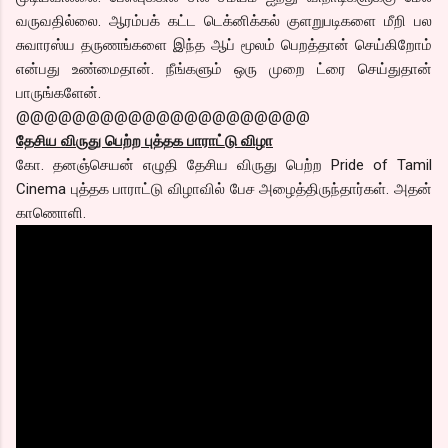
வருவதில்லை. ஆரம்பக் கட்ட டெக்னிக்கல் குளறுபடிகளை மீறி பல
சுவாரஸ்ய தருணங்களை இந்த ஆப் மூலம் பெறத்தான் செய்கிறோம்
என்பது உண்மைதான். நீங்களும் ஒரு முறை ட்ரை செய்துதான்
பாருங்களேன்.
@@@@@@@@@@@@@@@@@@@@@
தேசிய விருது பெற்ற புத்தக பாராட்டு விழா
கோ. தனஞ்செயன் எழுதி தேசிய விருது பெற்ற Pride of Tamil
Cinema புத்தக பாராட்டு விழாவில் பேச அழைத்திருந்தார்கள். அதன்
காணொளி.