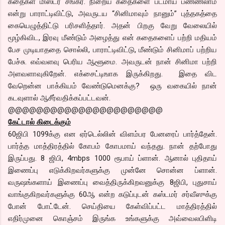
கதைகள் மிஸ்டர் சங்கர். நிறைய கதைகளை படமாய் பண்ணலாம்
என்று பாராட்டிவிட்டு, அவருடய “சினிமாவும் நானும்” புத்தகத்தை
கையெழுத்திட்டு பரிசளித்தார். அதன் பிறகு வேறு வேலையில்
மூழ்கிவிட, இரவு மீண்டும் அழைத்து என் கதைகளைப் பற்றி மதியம்
பேச முடியாததை சொல்லி, பாராட்டிவிட்டு, மீண்டும் சினிமாப் பற்றிய
பேச்சு. எவ்வளவு பெரிய ஆளூமை. அவருடன் நான் சினிமா பற்றி
அளவளாவுகிறேன். எக்சைட்டிஙாக இருக்கிறது. இதை விட
வேறென்ன பாக்கியம் வேண்டுமெனக்கு? ஒரு வகையில் நான்
கடவுளால் ஆசீர்வதிக்கப்பட்டவன்.
@@@@@@@@@@@@@@@@@@@@@@
கேட்டால் கிடைக்கும்
60ஜிபி 1099க்கு என ஏர்டெல்லின் விளம்பர பேனரைப் பார்த்தேன்.
பார்த்த மாத்திரத்தில் கோபம் கோபமாய் வந்தது. நான் தற்போது
இருப்பது. 8 ஜிபி, 4mbps 1000 ரூபாய் ப்ளான். ஆனால் புதிதாய்
இணைப்பு எடுக்கிறவர்களுக்கு முன்னே சொன்ன ப்ளான்.
வருஷங்களாய் இணைப்பு வைத்திருக்கிறவனுக்கு 8ஜிபி, புதுசாய்
வாங்குகிறவர்களுக்கு 60ஆ என்ற கடுப்புடன் கஸ்டமர் சர்வீஸுக்கு
போன் போட்டேன். செய்தியை கேள்விப்பட்ட மாத்திரத்தில்
எதிர்முனை கொஞ்சம் இருங்க உங்களுக்கு அவ்வைலபிளிடி