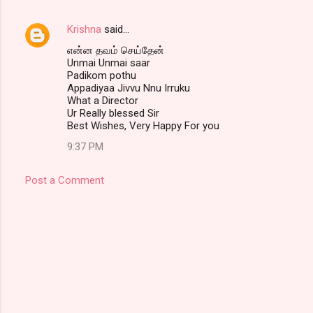
m
Krishna
said…
e
என்ன தவம் செய்தேன்
n
Unmai Unmai saar
t
Padikom pothu
Appadiyaa Jivvu Nnu Irruku
s
What a Director
Ur Really blessed Sir
Best Wishes, Very Happy For you
9:37 PM
Post a Comment