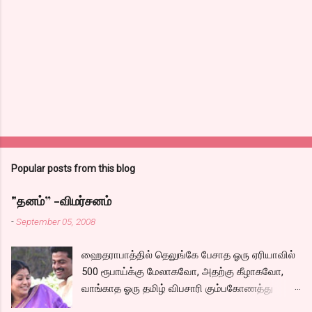
n
t
s
Popular posts from this blog
"தனம்” -விமர்சனம்
-
September 05, 2008
ஹைதராபாத்தில் தெலுங்கே பேசாத ஓரு ஏரியாவில்
500 ரூபாய்க்கு மேலாகவோ, அதற்கு கீழாகவோ,
வாங்காத ஓரு தமிழ் விபசாரி கும்பகோணத்து
அக்ரஹாரத்தின் வீட்டில் மருமகளாக