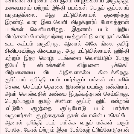
சொன்ன காரணம் கொஞ்சம் லாஜிக்கலாய் இருந்தது.
மலையாளம் மற்றும் இந்தி படங்கள் பெரும் கும்பலாய்
வருவதில்லை. அது மட்டுமில்லாமல் குறைந்தது
இரண்டு வார இடைவெளி விழுகிறார்ப் போலத்தான்
படங்கள் வெளியாகிறது. இதனால் படம் பற்றிய
விமர்சனம் போன்றவற்றை படித்துவிட்டு வார நாட்களில்
கூட கூட்டம் வருகிறது. ஆனால் அதே நிலை தமிழ்
சினிமாவிற்கு கிடையாது. அது மட்டுமில்லாமல் ஹிந்தி
மற்றும் இதர மொழி படங்களை வெளியிடும் போது
தியேட்டர் ஸ்டால்களில் விற்பனை டிக்கெட்
விற்பனையை விட அதிகமாகவே கிடைக்கிறது.
குறிப்பாய் ஹிந்தி படம் பார்க்கும் மக்கள் ஸ்டாலில்
செலவு செய்யும் தொகை இரண்டு மடங்கு என்கிறார்.
அவர் சொல்வதில் உண்மை இருக்கத்தான் செய்கிறது.
பெரும்பாலும் தமிழ் சினிமா சூப்பர் ஹிட் என்றால்
மட்டுமே குழந்தை குட்டியோடு படம் பார்க்க
வருவார்கள். குழந்தைகள் தான் ஸ்டாலின் டாகெட்டே.
ஆனால் ஹிந்தி படம் பார்க்க வரும் மக்கள் வரும்
போதே, கோக் ம்ற்றும் இதர பேக்கேஜ் ட்ரிங்கோடுதான்