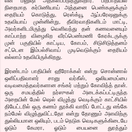
என மனுஷி அதகளப்படுத்துகிறார். பிற்பாதியில்
நிறைமாத கர்பிணியாய் அத்தனை பெண்களுக்கும்
தைரியம் கொடுத்து, ரெஸ்க்யூ ஆப்பரேஷனுக்கு
உதவியாய் முன்னின்று, தீவிரவாதிகளிடம் மாட்டி,
அவர்களிடமிருந்து வெளிவந்து தன் கணவனையும்
காப்பாற்ற விழைகிற வீரப்பெண்மணி கேரக்டருக்கு
முன் பகுதியில் காட்டிய, கோபம், சிடுசிடுத்தனம்
சட்டென இம்பல்சிவாய் முடிவெடுக்கும் தைரியம்
எல்லாம் உதவியிருக்கிறது.
இரண்டாம் பாதியின் ஹீரோக்கள் என்று சொன்னால்
ஒளிப்பதிவாளர் சானு வர்கீஸ், ஒலியமைப்பை
வடிவமைத்தவர்களான சங்கர் மற்றும் கோவிந்த் தான்.
ஒரு சமயத்தில் நர்ஸுகள் அடைக்கப்பட்டிருந்த
அறையின் மேல் ஷெல் விழுந்து வெடிக்கும் காட்சியில்
தியேட்டரில் ஒரு கணம் தூக்கி வாரிப் போட்டது எங்கே
நம்மேல் விழுந்துவிட்டதோ என்று தோணும் அளவிற்கு
துல்லியமான ஒலியும், படம் நெடுக வெடிகளுக்கிடையே
ஓடும் கேமரா, ஓடும் பையனை துரத்தும்