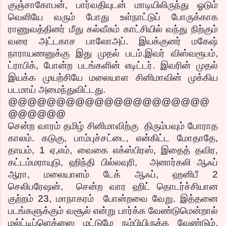
குஞ்சாகோபன், பார்வதியுடன் மாடியிலிருந்து ஓடும்
வெளியே வரும் போது உள்நாட்டுப் போருக்காக
ராணுவத்தினர் மீது கல்வீசும் காட்சியில் வந்து நிற்கும்
வரை அட்டகாச பாலோஅப். இயக்குனர் மகேஷ்
நாராயணனுக்கு இது முதல் படம்.இவர் விஸ்வரூபம்,
ட்ராபிக், போன்ற படங்களின் எடிட்டர். இவரின் முதல்
இயக்க முயற்சியே மலையாள சினிமாவின் முக்கிய
படமாய் அமைந்துவிட்டது.
@@@@@@@@@@@@@@@@@@@@@
@@@@@@
சென்ற வாரம் தமிழ் சினிமாவிற்கு திரும்பவும் போராத
காலம். கடுகு, பாம்புச்சட்டை, என்கிட்ட மோதாதே,
தாயம், 1 ஏ,எம், வைகை எக்ஸ்பிரஸ், இதைத் தவிர,
கட்டம்மராயுடு, ஹிந்தி பில்லவுரி, அனார்கலி ஆஃப்
ஆரா, மலையாளம் டேக் ஆஃப், ஹனிபீ 2
செலிபரேஷன், சென்ற வார ஹிட் தொடர்ச்சியான
குற்றம் 23, மாநாகரம் போன்றவை வேறு. இத்தனை
படங்களுக்கும் வசூல் என்று பார்க்க வேண்டுமென்றால்
மல்ட்டிப்ளெக்ஸை மட்டுமே நம்பியிருக்க வேண்டும்.