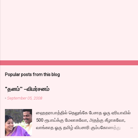
n
t
s
Popular posts from this blog
"தனம்” -விமர்சனம்
-
September 05, 2008
ஹைதராபாத்தில் தெலுங்கே பேசாத ஓரு ஏரியாவில்
500 ரூபாய்க்கு மேலாகவோ, அதற்கு கீழாகவோ,
வாங்காத ஓரு தமிழ் விபசாரி கும்பகோணத்து
அக்ரஹாரத்தின் வீட்டில் மருமகளாக