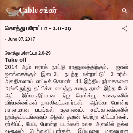
Skip to main content
Cable சங்கர்
கொத்து பரோட்டா - 2.0-29
-
June 07, 2017
கொத்து பரோட்டா 2.0-29
Take off
2014 ஆம் ஈராக் நாட்டு ராணுவத்திற்கும், ஐஎஸ்
ஐஎஸ்ஸுக்கும் இடையே நடந்த உள்நாட்டுப் போரில்
அகதிகளாய் மாட்டிக் கொண்ட 41 இந்திய நர்ஸுகளை
அங்கிருந்து தப்பிக்க வைத்த கதை தான் இந்த டேக்
ஆப். இம்மாதீரியான நிஜ ரெஸ்க்யூ கதைகளில்
விற்பன்னர்கள் ஹாலிவுட்காரர்கள். ஆர்கோ போன்ற
ஏராளமான படங்கள் உதாரணம். சமீபகாலங்களில்
ஹிந்திப்படங்களும் அதில் திறன் பெற்று விட்டார்கள்.
ஏர்லிப்ட், பேபி, போன்ற படங்கள் உலக அளவில் நல்ல
வசூலும் பெற்றுவிட்டார்கள். இம்முறை மலையாள