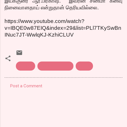
இயக்குனர் ஆர்.பிரகாஷ். இவரின் சினிமா கனவு
நினைவானதாய் என்றுதான் தெரியவில்லை.
https://www.youtube.com/watch?
v=IBQE0w87EIQ&index=29&list=PLl7TKySwBn
INuc7JT-WwlqKJ-KzhiCLUV
குமுதம்.
கொத்து பரோட்டா
தொடர்
Post a Comment
C
o
m
m
e