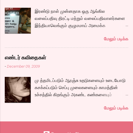
கப்பலில் ஏறும் காட்சியிலிருந்து சல,சலவென ஓடும்
ஆறு போல ஓடுகிறது படம். பெரியதாய் கதை ஏதும்
இரண்டு நாள் முன்னதாக ஒரு ஆங்கில
நகராவிட்டாலும், ரீமாவின் அதிரடி கேரக்டரும்,
வலைப்பதிவு திரட்டி மற்றும் வலைப்பதிவாளர்களை
ஆண்ட்ரியாவின் அமைதியான கேரக்டரும்,
இந்தியாவெங்கும் குழுமமாய் அமைக்க
கார்த்தியின் அடாவடி, தடாலடி வெட்டி பேச்சு க...
முயற்சிக்கும் ஒரு நிறுவனம் சென்னையில் ஒரு
மேலும் படிக்க
பதிவர் சந்திப்புக்கு ஏற்பாடு செய்திருந்தது.
இவர்கள் வருடா வருடம் நடத்துவதுதான். இம்முறை
நிறைய தமிழ் வலைப்பூக்கள் நடத்துபவர்களும்
எண்டர் கவிதைகள்
கலந்து கொண்டோம்.
-
December 09, 2009
மு த்தமிடப்படும் ஆரஞ்சு உதடுகளையும் உடையோடு
கசக்கப்படும் செப்பு முலைகளையும் காமத்தின்
உச்சத்தில் கிறங்கும் அகண்ட கண்களையும்
நெகிழும் இடுப்பிலிருந்து உடைகள் நழுவுவதையும்,
மேலும் படிக்க
நீண்ட பயணமாய் வருடிச் செல்லும் பாம்புத்
தொடைகளையும், மார்பழுத்தி இறுக்கிடும் உன்
அணைப்பையும் வேறொருவன் ஆளப்போவதை
தாங்கமுடியாமல் சாகிறேனடி நான். கவிதை by