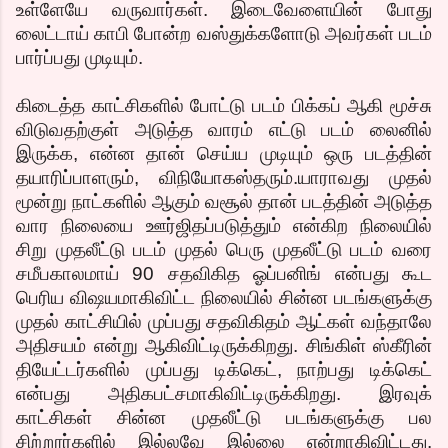
உள்ளேயே வருவார்கள். இடைவேளையின் போது
லைட்டாய் காபி போன்ற வஸ்துக்களோடு அவர்கள் படம்
பார்ப்பது முடியும்.
கிடைத்த காட்சிகளில் போட்டு படம் பிக்கப் ஆகி மூச்சு
விடுவதற்குள் அடுத்த வாரம் எட்டு படம் லைனில்
இருக்க, என்ன தான் செய்ய முடியும் ஒரு படத்தின்
தயாரிப்பாளரும், விநியோகஸ்தரும்.யாராவது முதல்
மூன்று நாட்களில் ஆகும் வசூல் தான் படத்தின் அடுத்த
வார நிலையை ஊர்ஜிதப்படுத்தும் என்கிற நிலையில்
சிறு முதலீட்டு படம் முதல் பெரு முதலீட்டு படம் வரை
சமீபகாலமாய் 90 சதவிகித ஓப்பனிங் என்பது கூட
பெரிய விஷயமாகிவிட்ட நிலையில் சின்ன படங்களுக்கு
முதல் காட்சியில் முப்பது சதவிகிதம் ஆட்கள் வந்தாலே
அதிசயம் என்று ஆகிவிட்டிருக்கிறது. சிங்கிள் ஸ்கீரின்
தியேட்டர்களில் முப்பது டிக்கெட், நாற்பது டிக்கெட்
என்பது அதிகபட்சமாகிவிட்டிருக்கிறது. இரவுக்
காட்சிகள் சின்ன முதலீட்டு படங்களுக்கு பல
சிற்றூர்களில் இல்லவே இல்லை என்றாகிவிட்டது.