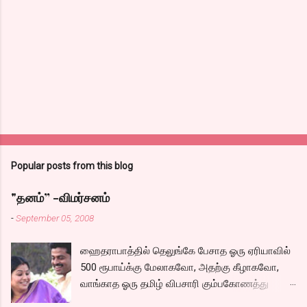
n
t
s
Popular posts from this blog
"தனம்” -விமர்சனம்
-
September 05, 2008
ஹைதராபாத்தில் தெலுங்கே பேசாத ஓரு ஏரியாவில்
500 ரூபாய்க்கு மேலாகவோ, அதற்கு கீழாகவோ,
வாங்காத ஓரு தமிழ் விபசாரி கும்பகோணத்து
அக்ரஹாரத்தின் வீட்டில் மருமகளாக