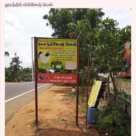
தூரத்தில் விக்னேஷ் மெஸ்.