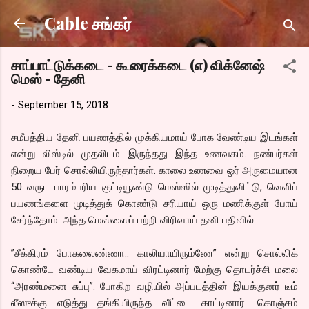
Skip to main content
Cable சங்கர்
சாப்பாட்டுக்கடை - கூரைக்கடை (எ) விக்னேஷ்
மெஸ் - தேனி
-
September 15, 2018
சமீபத்திய தேனி பயணத்தில் முக்கியமாய் போக வேண்டிய இடங்கள்
என்று லிஸ்டில் முதலிடம் இருந்தது இந்த உணவகம். நண்பர்கள்
நிறைய பேர் சொல்லியிருந்தார்கள். காலை உணவை ஒர் அருமையான
50 வருட பாரம்பரிய குட்டியூண்டு மெஸ்ஸில் முடித்துவிட்டு, வெளிப்
பயணங்களை முடித்துக் கொண்டு சரியாய் ஒரு மணிக்குள் போய்
சேர்ந்தோம். அந்த மெஸ்ஸைப் பற்றி விரிவாய் தனி பதிவில்.
”சீக்கிரம் போகலைண்ணா.. காலியாயிரும்ணே” என்று சொல்லிக்
கொண்டே வண்டிய வேகமாய் விரட்டினார் மேற்கு தொடர்ச்சி மலை
“அரண்மனை சுப்பு”. போகிற வழியில் அப்படத்தின் இயக்குனர் டீம்
லீஸுக்கு எடுத்து தங்கியிருந்த வீட்டை காட்டினார். கொஞ்சம்