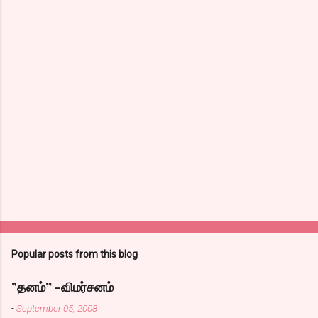
o
m
m
e
n
t
s
Popular posts from this blog
"தனம்” -விமர்சனம்
-
September 05, 2008