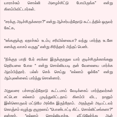
யாராச்சும் சொல்லி அழைச்சிட்டு போயிருங்க” என்று
கிளம்பிவிட்டார்கள்.
“சரக்கு அடிச்சிருக்காரா?” என்று ஆச்சர்யத்தோடு கூட்டத்தில் ஒருவர்
கேட்க,
“உங்களுக்கு ஏதாச்சும் உடம்பு சரியில்லையா? வந்து பார்த்த உடனே
எனக்கு வாசம் வருது” என்று சிரித்தார் அந்தப் பெண்.
”நிக்குற பாதி பேர் சரக்கா இருக்குறதுல யார் குடிச்சிருக்காங்கனு
தெரியலை போல “ என்று சொல்லியபடி தன் வேலையை பார்க்க
ஆரம்பித்தார். பல்ஸ் செக் செய்து “எல்லாம் ஓக்கே” என்று
ஆம்புலன்ஸைப் பார்த்து சொன்னார்.
அதுவரை பச்சாதப்த்தோடு கூட்டமாய் வேடிக்கைப் பார்த்தவர்கள்
சட்டென எல்லாம் முடிந்துவிட்டதாய் கிளம்பி விட, நானும்
இன்னொருவர் மட்டுமே அங்கே இருந்தோம்.
அதற்குள் அடிபட்டவர்
கொஞ்சம் எழுந்து குழறலாய் “பொண்டாட்டி கிட்ட சொல்லிட்டீங்களா?”
என்றார். “எல்லாம் சொல்லியாச்சு. வீட்டுலேர்ந்து ஆள்