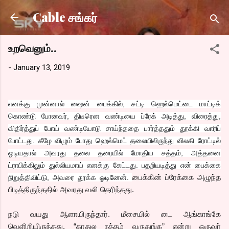
Skip to main content
Cable சங்கர்
உறவெனும்..
-
January 13, 2019
எனக்கு
முன்னால்
ஷைன்
பைக்கில்
,
சட்டி
ஹெல்மெட்டை
மாட்டிக்
கொண்டு
போனவர்
,
திடீரென
வண்டியை
ப்ரேக்
அடித்து
,
விரைத்து
,
விதிர்த்துப்
போய்
வண்டியோடு
சாய்ந்ததை
பார்த்ததும்
தூக்கி
வாரிப்
போட்டது
.
கீழே
விழும்
போது
ஹெல்மெட்
தலையிலிருந்து
விலகி
ரோட்டில்
ஓடியதால்
அவரது
தலை
தரையில்
மோதிய
சத்தம்
,
அத்தனை
ட்ராபிக்கிலும்
துல்லியமாய்
எனக்கு
கேட்டது
.
பதறியடித்து என் பைக்கை
பைக்கின் ப்ரேக்கை அழுந்த
நிறுத்திவிட்டு, அவரை தூக்க ஓடினேன்.
பிடித்திருந்ததில் அவரது வலி தெரிந்தது.
நடு வயது ஆளாயிருந்தார். மீசையில் டை ஆங்காங்கே
வெளிறியிருந்தது. “காதுல ரத்தம் வருதுங்க” என்று ஒருவர்