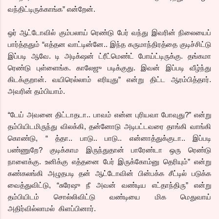
வந்திட்டிருக்காங்க” என்றேன்.
ஒர் ஆட்டோவில் கும்பலாய் ரெண்டு பேர் வந்து இவரின் நிலையைப்
பார்த்ததும் “எத்தன வாட்டின்னே.. இந்த கருமாந்திரத்தை குடிச்சிட்டு
இப்படி ஆவே. டி அடிக்‌ஷன் ட்ரீட்மெண்ட் போய்ட்டிருக்கு. தங்கமா
ரெண்டு புள்ளைங்க. காலேஜு படிக்குது. இவன் இப்படி வீழ்ந்து
கிடக்குறான். வயிரெல்லாம் எரியுது” என்று திட்ட ஆரம்பித்தார்.
அவரின் தம்பியாம்.
“டேய் அவனை திட்டாதடா.. பாவம் என்ன புரியவா போவுது?” என்று
தம்பியிடமிருந்து விலக்கி, தன்னோடு அடிபட்டவரை தாங்கி வாங்கி
கொண்டு, “ த்தா.. பாடு.. பாடு.. என்னாத்துக்குடா.. இப்படி
பண்ணுறே? குடிக்காம இருந்துதான் பாரேண்டா ஒரு ரெண்டு
நாளைக்கு. உனிக்கு எத்தனை பேர் இருக்கோம்னு தெரியும்” என்று
கண்கலங்கி அழுதபடி தன் ஆட்டோவின் பின்பக்க சீட்டில் படுக்க
வைத்துவிட்டு, “சுரேஷு நீ அவன் வண்டிய எட்தாந்திரு” என்று
தம்பியிடம் சொல்லிவிட்டு வண்டியை மிக மெதுவாய்
அதிர்வில்லாமல்
கிளப்பினார்.