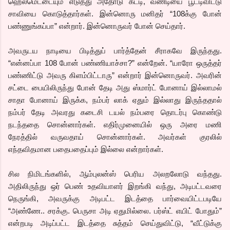
ஹெல்மெட்டையும் எடுத்து அதோடு கட்டி, வண்டியை பூட்டிவிட்டு
சாவியை கொடுத்தார்கள். இன்னொரு மனிதர் “108க்கு போன்
பண்ணுங்கப்பா” என்றார். இன்னொருவர் போன் செய்தார்.
அவருடய நாடியை பிடித்துப் பார்த்தேன் சீராகவே இருந்தது.
“என்னப்பா 108 போன் பண்ணியாச்சா?” என்றேன். “யாரோ ஒருத்தர்
பண்ணிட்டு அவரு கிளம்பிட்டாரு” என்றார் இன்னொருவர். அவரின்
சட்டை பையிலிருந்து போன் தேடி அது ஸ்மார்ட் போனாய் இல்லாமல்
சாதா போனாய் இருக்க, நம்பர் லாக் ஏதும் இல்லாது இருந்ததால்
நம்பர் தேடி அவரது கடைசி டயல் நம்பரை தொடர்பு கொண்டு
நடந்ததை சொன்னார்கள். எதிர்முனையில் ஒரு அரை மணி
நேரத்தில் வருவதாய் சொன்னார்கள். அவர்கள் குரலில்
எந்தவிதமான பதைபதைப்பும் இல்லை என்றார்கள்.
சில நிமிடங்களில், ஆம்புலன்ஸ் பெரிய அலறலோடு வந்தது.
அதிலிருந்து ஒர் பெண் உதவியாளர் இறங்கி வந்து, அடிபட்டவரை
நெருங்கி, அவருக்கு அடிபட்ட இடத்தை பார்வையிட்டபடியே
“அண்ணே.. சரக்கு. பெருசா அடி ஏதுமில்லை. பர்ஸ்ட் எயிட் போதும்”
என்றபடி அடிப்பட்ட இடத்தை சுத்தம் செய்துவிட்டு, “வீட்டுக்கு