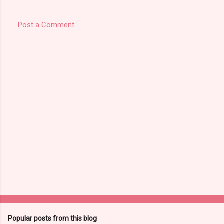
Post a Comment
C
o
m
m
e
n
t
s
Popular posts from this blog