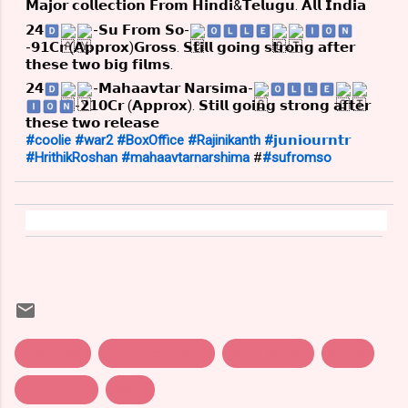
𝗠𝗮𝗷𝗼𝗿 𝗰𝗼𝗹𝗹𝗲𝗰𝘁𝗶𝗼𝗻 𝗙𝗿𝗼𝗺 𝗛𝗶𝗻𝗱𝗶&𝗧𝗲𝗹𝘂𝗴𝘂. 𝗔𝗹𝗹 𝗜𝗻𝗱𝗶𝗮
𝟮𝟰
‌-𝗦𝘂 𝗙𝗿𝗼𝗺 𝗦𝗼-
-𝟵𝟭𝗖𝗿 (𝗔𝗽𝗽𝗿𝗼𝘅)𝗚𝗿𝗼𝘀𝘀. 𝗦𝘁𝗶𝗹𝗹 𝗴𝗼𝗶𝗻𝗴 𝘀𝘁𝗿𝗼𝗻𝗴 𝗮𝗳𝘁𝗲𝗿
𝘁𝗵𝗲𝘀𝗲 𝘁𝘄𝗼 𝗯𝗶𝗴 𝗳𝗶𝗹𝗺𝘀.
𝟮𝟰
‌-𝗠𝗮𝗵𝗮𝗮𝘃𝘁𝗮𝗿 𝗡𝗮𝗿𝘀𝗶𝗺𝗮-
‌-𝟮𝟭𝟬𝗖𝗿 (𝗔𝗽𝗽𝗿𝗼𝘅). 𝗦𝘁𝗶𝗹𝗹 𝗴𝗼𝗶𝗻𝗴 𝘀𝘁𝗿𝗼𝗻𝗴 𝗮𝗳𝘁𝗲𝗿
𝘁𝗵𝗲𝘀𝗲 𝘁𝘄𝗼 𝗿𝗲𝗹𝗲𝗮𝘀𝗲
#coolie
#war2
#BoxOffice
#Rajinikanth
#𝗷𝘂𝗻𝗶𝗼𝘂𝗿𝗻𝘁𝗿
#HrithikRoshan
#mahaavtarnarshima
#
#sufromso
box office
box office report
cable sankar
coolie
su from so
war 2