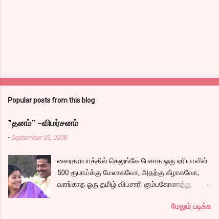
t
s
Popular posts from this blog
"தனம்” -விமர்சனம்
-
September 05, 2008
ஹைதராபாத்தில் தெலுங்கே பேசாத ஓரு ஏரியாவில்
500 ரூபாய்க்கு மேலாகவோ, அதற்கு கீழாகவோ,
வாங்காத ஓரு தமிழ் விபசாரி கும்பகோணத்து
அக்ரஹாரத்தின் வீட்டில் மருமகளாக
மேலும் படிக்க
வாழ்கைபடுகிறாள். அவளுடய வாழ்கை எப்படி