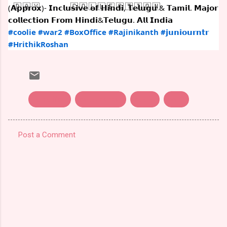
(𝗔𝗽𝗽𝗿𝗼𝘅)- 𝗜𝗻𝗰𝗹𝘂𝘀𝗶𝘃𝗲 𝗼𝗳 𝗛𝗶𝗻𝗱𝗶, 𝗧𝗲𝗹𝘂𝗴𝘂 & 𝗧𝗮𝗺𝗶𝗹. 𝗠𝗮𝗷𝗼𝗿
𝗰𝗼𝗹𝗹𝗲𝗰𝘁𝗶𝗼𝗻 𝗙𝗿𝗼𝗺 𝗛𝗶𝗻𝗱𝗶&𝗧𝗲𝗹𝘂𝗴𝘂. 𝗔𝗹𝗹 𝗜𝗻𝗱𝗶𝗮
#coolie
#war2
#BoxOffice
#Rajinikanth
#𝗷𝘂𝗻𝗶𝗼𝘂𝗿𝗻𝘁𝗿
#HrithikRoshan
box office
cable sankar
coolie
war2
Post a Comment
C
o
m
m
e
n