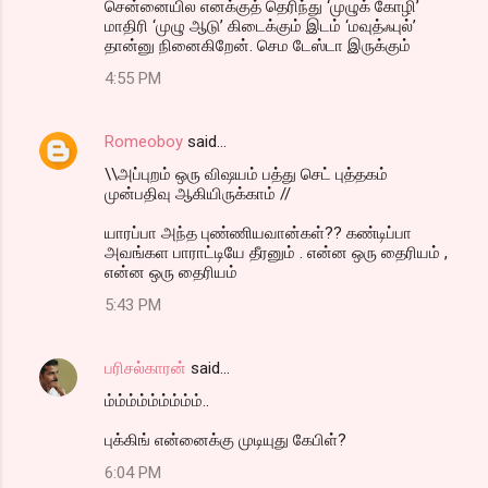
சென்னையில எனக்குத் தெரிந்து ‘முழுக் கோழி’
மாதிரி ‘முழு ஆடு’ கிடைக்கும் இடம் ‘மவுத்ஃபுல்’
தான்னு நினைகிறேன். செம டேஸ்டா இருக்கும்
4:55 PM
Romeoboy
said…
\\அப்புறம் ஒரு விஷயம் பத்து செட் புத்தகம்
முன்பதிவு ஆகியிருக்காம் //
யாரப்பா அந்த புண்ணியவான்கள்?? கண்டிப்பா
அவங்கள பாராட்டியே தீரனும் . என்ன ஒரு தைரியம் ,
என்ன ஒரு தைரியம்
5:43 PM
பரிசல்காரன்
said…
ம்ம்ம்ம்ம்ம்ம்ம்ம்..
புக்கிங் என்னைக்கு முடியுது கேபிள்?
6:04 PM