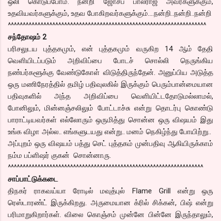
ஒலி கொடுப்போம். நன்றி ஜோசப் பால்ராஜ் அவர்களுக்கும்,
உதவியவர்களுக்கும், உதவ போகிறவர்களுக்கும்….நன்றி..நன்றி..நன்றி
^^^^^^^^^^^^^^^^^^^^^^^^^^^^^^^^^^^^^^^^^^^^^^^^^^^^^^^^^^^^^^^^^^^
சந்தோஷம் 2
பரிசலுடய புத்தகமும், என் புத்தகமும் வருகிற 14 ஆம் தேதி
வெளியிடப்படும் அறிவிப்பை போடச் சொல்லி நெருங்கிய
நண்பர்களூக்கு வேண்டுகோள் விடுத்திருந்தேன். அனுப்பிய அடுத்த
ஒரு மணிநேரத்தில் தமிழ் பதிவுலகில் இருக்கும் பெரும்பான்மையான
பதிவுகளில் அந்த அறிவிப்பை வெளியிட்டதோடுமல்லாமல்,
போனிலும், மின்னஞ்சலிலும் போட்டாச்சு என்று தொடர்பு கொண்டு
பாராட்டியவர்கள் எல்லோரும் ஒருமித்து சொன்ன ஒரு விஷயம் இது
உங்க விழா அல்ல.. எங்களுடயது என்று.. மனம் நெகிழ்ந்து போயிற்று..
அப்புறம் ஒரு விஷயம் பத்து செட் புத்தகம் முன்பதிவு ஆகியிருக்காம்
நம்ம பப்ளிஷர் குகன் சொன்னாரு.
^^^^^^^^^^^^^^^^^^^^^^^^^^^^^^^^^^^^^^^^^^^^^^^^^^^^^^^^^^^^^^^^^^
சாப்பாட்டுக்கடை
திநகர் ராகவய்யா ரோடில் மவுத்புல் Flame Grill என்று ஒரு
ரெஸ்டாரண்ட் இருக்கிறது. அருமையான க்ரில் சிக்கன், பிஷ் என்று
பரிமாறுகிறார்கள். விலை கொஞ்சம் முன்னே பின்னே இருந்தாலும்,