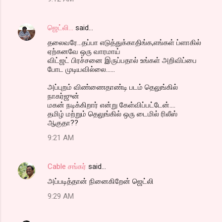
ஜெட்லி...
said…
தலைவரே...தப்பா எடுத்துக்காதிங்க,எங்கள் ப்ளாகில்
ஏற்கனவே ஒரு வாரமாய்
விட்ஜட் பிரச்சனை இருப்பதால் உங்கள் அறிவிப்பை
போட முடியவில்லை......
அப்புறம் விண்ணைதாண்டி படம் தெலுங்கில்
நாகர்ஜுன்
மகன் நடிக்கிறார் என்று கேள்விப்பட்டேன்....
தமிழ் மற்றும் தெலுங்கில் ஒரு டைமில் ரிலீஸ்
ஆகுதா??
9:21 AM
Cable சங்கர்
said…
அப்படித்தான் நினைகிறேன் ஜெட்லி
9:29 AM