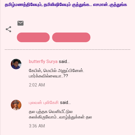
தமிழ்மணத்திலேயும், தமிலிஷிலேயும் குத்துங்க... எசமான்..குத்துங்க
Kothu parotta
கொத்து பரோட்டா
butterfly Surya
said…
C
கேபிள், மெயில் அனுப்பினேன்.
o
பார்க்கவில்லையா..??
m
2:02 AM
m
e
புலவன் புலிகேசி
said…
n
தல புத்தக வெளியீட்டுல
t
கலக்கிருவோம்...வாழ்த்துக்கள் தல
s
3:36 AM