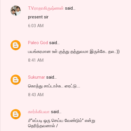
T.V.ராதாகிருஷ்ணன்
said…
present sir
6:03 AM
Paleo God
said…
பயங்கரமான உள் குத்து தத்துவமா இருக்கே.. தல..:))
8:41 AM
Sukumar
said…
கொத்து சாப்டாச்சு... ரைட்டு....
8:43 AM
கார்க்கிபவா
said…
//”எப்படி ஒரு செய்ய வேண்டும்” என்று
தெரிந்தவனால் /