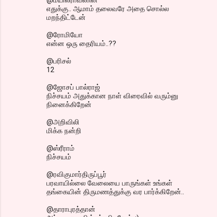
எதுக்கு.. ஆமாம் தலைவரே அதை சொல்ல
மறந்திட்டேன்
@ரோமியோ
என்ன ஒரு தைரியம்..??
@பரிசல்
12
@ஜோசப் பால்ராஜ்
நிச்சயம் அதுக்கான நாள் விரைவில் வரும்னு
நினைக்கிறேன்
@அறிவிலி
மிக்க நன்றி
@ஸ்ரீராம்
நிச்சயம்
@ரவிகுமார்திருப்பூர்
பரவாயில்லை வேலையை பாருங்கள் உங்கள்
தங்கையின் திருமணத்துக்கு வர பார்க்கிறேன்..
@தாராபுரத்தான்