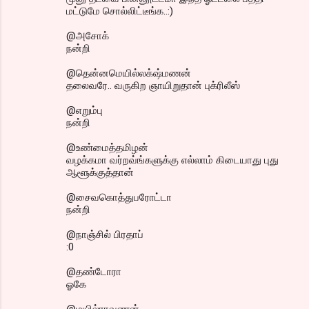
மட்டுமே சொல்லிட்டீங்க..:)
@அசோக்
நன்றி
@தென்னமெயில்லக்‌ஷ்மணன்
தலைவரே.. வருகிற ஞாயிறுதான் புக்ரிலீஸ்
@எறும்பு
நன்றி
@உண்மைத்தமிழன்
வழக்கமா வர்றவ்ங்களுக்கு எல்லாம் கிடையாது புது
ஆளூக்குத்தான்
@சைவகொத்துபரோட்டா
நன்றி
@நாஞ்சில் பிரதாப்
:0
@தண்டோரா
ஓகே
@மயில்ராவணன்