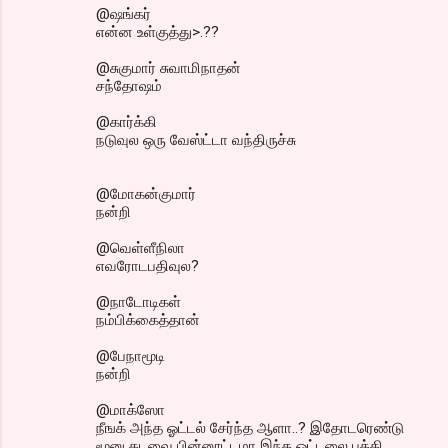
@ஷங்கர்
என்ன உள்குத்து>.??
@சுகுமார் சுவாமிநாதன்
சந்தோஷம்
@கார்க்கி
நடுவுல ஒரு வேஸ்ட்டா வந்திருச்சு
@மோகன்குமார்
நன்றி
@வெள்ளீநிலா
எவரோடபதிவுல?
@நாடோடிகள்
நம்பிக்கைத்தான்
@பேநாமூடி
நன்றி
@மாக்ஸோ
நீஙக் அந்த ஓட்டல் சேர்ந்த ஆளா..? இதோடரெண்டு
மூனு தடவை பின்னூட்டமா இந்த ஓட்டலை பத்தி