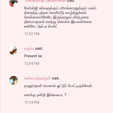
Thenammai Lakshmanan
said…
கேபிள்ஜி உங்களுக்கும் பரிசல்காரனுக்கும் மனம்
நிறைந்த புத்தக வெளியீடு வாழ்த்துக்கள்
சென்னையிலேயே இருந்தாலும் விடுமுறை
தினமாதலால் கலந்து கொள்ள இயலவில்லை
எனிவே ஆல் த பெஸ்ட்
12:02 PM
எறும்பு
said…
Present sir..
12:04 PM
உண்மைத்தமிழன்
said…
நானும்தான் மைனஸ் ஓட்டுப் போட்டிருக்கேன்..
எனக்கு நன்றி இல்லையா..?
12:34 PM