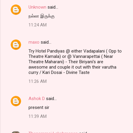
Unknown
said…
நல்லா இருக்கு
11:24 AM
maxo
said…
Try Hotel Pandiyas @ either Vadapalani ( Opp to
Theatre Kamala) or @ Vannarapettai ( Near
Theatre Maharani) - Their Biriyani's are
awesome and couple it out with their varutha
curry / Kari Dosai - Divine Taste
11:26 AM
Ashok D
said…
present sir
11:39 AM