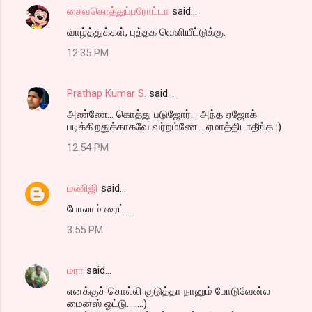
சைவகொத்துப்பரோட்டா
said…
வாழ்த்துக்கள், புத்தக வெளியீட்டுக்கு.
12:35 PM
Prathap Kumar S.
said…
அண்ணே... கொத்து படுஜோர்... அந்த ஏஜோக்
படிக்கிறதுக்காகவே வர்றம்ணே... ஏமாத்திடாதீங்க :)
12:54 PM
மணிஜி
said…
போலாம் ரைட்....
3:55 PM
மரா
said…
எனக்குச் சொல்லி குடுத்தா நானும் போடுவேன்ல
மைனஸ் ஓட்டு.......:)