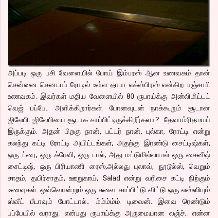
அப்படி ஒரு பசி வேளையில் போய் இம்பரஸ் ஆன உணவகம் தான்
சென்னை செனடாப் ரோடில் உள்ள தாபா எக்ஸ்பிரஸ் என்கிற பஞ்சாபி
உணவகம். இவர்கள் மதிய வேளையில் 80 ரூபாய்க்கு அன்லிமிட்டட்
வெஜ் பப்பே.. அளிக்கிறார்கள். போனவுடன் நாக்கூறும் சூடான
ஜிலேபி. ஜிலேபியை சூடாக சாப்பிட்டிருக்கிறீர்களா? தேவாம்ரிதமாய்
இருக்கும். அதன் பிறகு நான், பட்டர் நான், புல்கா, ரோட்டி என்று
கலந்து கட்டி ரோட்டி அயிட்டங்கள், அதற்கு இரண்டு சைட்டிஷ்கள்,
ஒரு ட்ரை, ஒரு க்ரேவி, ஒரு டால், அது மட்டுமில்லாமல் ஒரு சைனீஷ்
சைட்டிஷ், ஒரு பிரியாணி ரைஸ்,அல்லது புலாவ், நூடூல்ஸ், வெறும்
சாதம், தயிர்சாதம், ஊறுகாய், Salad என்று வரிசை கட்டி நிற்கும்
உணவுகள். ஒவ்வொன்றும் ஒரு சுவை. சாப்பிட்டு விட்டு ஒரு லஸ்ஸியும்
ஸ்வீட் பீடாவும் போட்டால்.. ம்ம்ம்ம்ம். டிவைன். இவை ரெண்டும்
பப்பேயில் வராது. என்பது ரூபாய்க்கு அருமையான லஞ்ச்.. என்ன