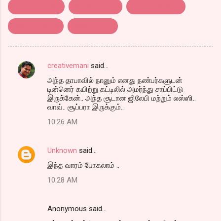
cenotoph road
Punjabi dhaba
சாப்பாட்டுக்கடை
செனடாப் ரோடு
பஞ்சாபி தாபா
creativemani
said…
C
அந்த தாபாவில் நானும் எனது நண்பர்களுடன்
o
டின்னெர் கயிற்று கட்டிலில் அமர்ந்து சாப்பிட்டு
m
இருக்கேன்.. அந்த சூடான ஜிலேபி மற்றும் லஸ்ஸி..
வாவ்.. சூப்பரா இருக்கும்..
m
10:26 AM
e
n
Unknown
said…
t
இந்த வாரம் போகலாம் ..
s
10:28 AM
Anonymous said…