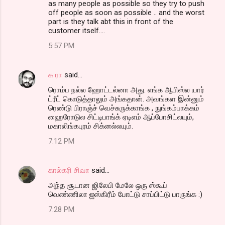
as many people as possible so they try to push
off people as soon as possible .. and the worst
part is they talk abt this in front of the
customer itself....
5:57 PM
க ரா
said…
ரொம்ப நல்ல ஹோட்டல்னா அது. எங்க ஆபிஸ்ல யார்
ட்ரீட் கொடுத்தாலும் அங்கதான். அவங்கள இன்னும்
ரெண்டு பிராஞ்ச் வெச்சுருக்காங்க , நுங்கம்பாக்கம்
ஹைரோடுல சிட்டிபாங்க் ஏடிஎம் ஆப்போசிட்லயும்,
மகாலிங்கபுரம் சிக்னல்லயும்.
7:12 PM
கால்கரி சிவா
said…
அந்த சூடான ஜிலேபி மேலே ஒரு ஸ்கூப்
வெண்ணிலா ஐஸ்கிரீம் போட்டு சாப்பிட்டு பாருங்க :)
7:28 PM