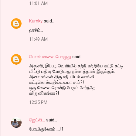
11:01 AM
Kumky
said…
ஹூம்...
11:49 AM
பொன் மாலை பொழுது
said…
அதுசரி, இப்படி வெளியில் சுற்றி சுற்றியே கட்டு கட்டி
விட்டு பதிவு போடுவது நல்லாத்தான் இருக்கும்.
அனா உங்கள் திருமதி யிடம் வாங்கி
கட்டிகொல்வதில்லையா சார்?!
ஒரு வேலை ரெண்டு பேரும் சேர்ந்தே
சுற்றுவீர்களோ?!
12:25 PM
ஜெட்லி...
said…
போயிருவோம் ....!1