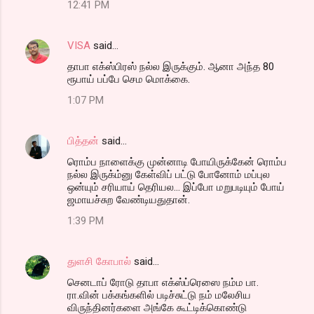
12:41 PM
VISA
said…
தாபா எக்ஸ்பிரஸ் நல்ல இருக்கும். ஆனா அந்த 80
ரூபாய் பப்பே செம மொக்கை.
1:07 PM
பித்தன்
said…
ரொம்ப நாளைக்கு முன்னாடி போயிருக்கேன் ரொம்ப
நல்ல இருக்ம்னு கேள்விப் பட்டு போனோம் மப்புல
ஒன்யும் சரியாய் தெரியல... இப்போ மறுபடியும் போய்
ஜமாயச்சுற வேண்டியதுதான்.
1:39 PM
துளசி கோபால்
said…
செனடாப் ரோடு தாபா எக்ஸ்ப்ரெஸை நம்ம பா.
ரா.வின் பக்கங்களில் படிச்சுட்டு நம் மலேசிய
விருந்தினர்களை அங்கே கூட்டிக்கொண்டு