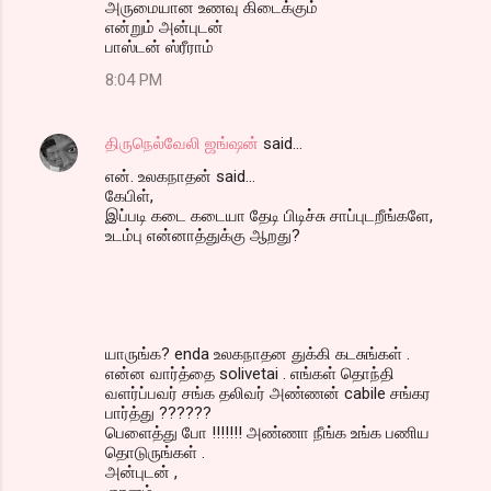
அருமையான உணவு கிடைக்கும்
என்றும் அன்புடன்
பாஸ்டன் ஸ்ரீராம்
8:04 PM
திருநெல்வேலி ஜங்ஷன்
said…
என். உலகநாதன் said...
கேபிள்,
இப்படி கடை கடையா தேடி பிடிச்சு சாப்புடறீங்களே,
உடம்பு என்னாத்துக்கு ஆறது?
யாருங்க? enda உலகநாதன துக்கி கடசுங்கள் .
என்ன வார்த்தை solivetai . எங்கள் தொந்தி
வளர்ப்பவர் சங்க தலிவர் அண்ணன் cabile சங்கர
பார்த்து ??????
பெளைத்து போ !!!!!!! அண்ணா நீங்க உங்க பணிய
தொடுருங்கள் .
அன்புடன் ,