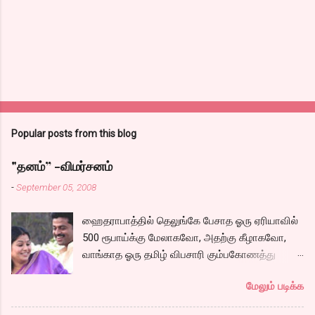
Popular posts from this blog
"தனம்” -விமர்சனம்
-
September 05, 2008
ஹைதராபாத்தில் தெலுங்கே பேசாத ஓரு ஏரியாவில்
500 ரூபாய்க்கு மேலாகவோ, அதற்கு கீழாகவோ,
வாங்காத ஓரு தமிழ் விபசாரி கும்பகோணத்து
அக்ரஹாரத்தின் வீட்டில் மருமகளாக
மேலும் படிக்க
வாழ்கைபடுகிறாள். அவளுடய வாழ்கை எப்படி
அமைந்தது? என்ற ஓரு நல்ல லைனை , சங்கீதா