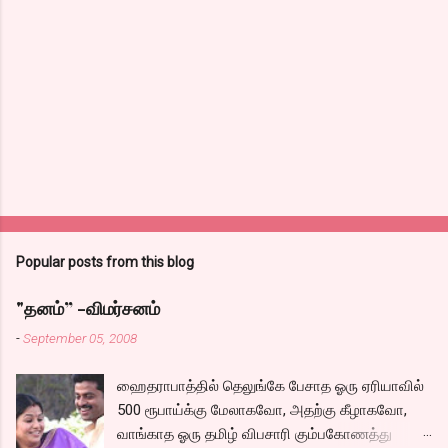
Popular posts from this blog
"தனம்” -விமர்சனம்
-
September 05, 2008
ஹைதராபாத்தில் தெலுங்கே பேசாத ஓரு ஏரியாவில்
500 ரூபாய்க்கு மேலாகவோ, அதற்கு கீழாகவோ,
வாங்காத ஓரு தமிழ் விபசாரி கும்பகோணத்து