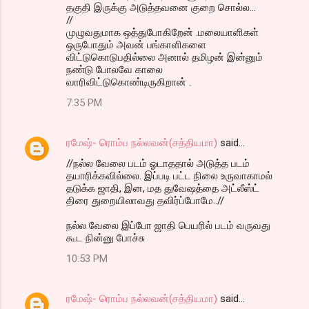
தகுதி இருக்கு அடுத்தவனை குறை சொல்ல...
//
முழுவதுமாக ஒத்துபோகிறேன் .மலையாளிகள்
ஒருபோதும் அவன் பங்காளிகளை
விட்டுகொடுபதில்லை அனால் தமிழன் இன்னும்
நண்டு போலவே காலை
வாரிவிட்டுகொண்டிருகிறான் .
7:35 PM
ரமேஷ்- ரொம்ப நல்லவன்(சத்தியமா)
said…
//நல்ல வேலை படம் ஓடாததால் அடுத்த படம்
தயாரிக்கவில்லை. இப்படி பட்ட நிலை உருவாகாமல்
தடுக்க ஜாதி, இன, மத துவேஷத்தை அட்லீஸ்ட்
திரை துறையிலாவது தவிர்ப்போமே..//
நல்ல வேலை இப்போ ஜாதி பெயரில் படம் வருவது
கூட நின்னு போச்சு
10:53 PM
ரமேஷ்- ரொம்ப நல்லவன்(சத்தியமா)
said…