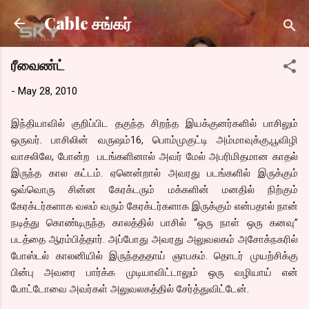
Skip to main content
Cable சங்கர்
ரீவைண்ட்
-
May 28, 2010
இந்தியாவில் குறிப்பிட தகுந்த சிறந்த இயக்குனர்களில் பாசிலும்
ஒருவர். பாசிலின் வருஷம்16, பொம்முகுட்டி அம்மாவுக்கு,பூவிழி
வாசலிலே, போன்ற படங்களினால் அவர் மேல் அபரிமிதமான காதல்
இருந்த கால கட்டம். ஏனென்றால் அவரது படங்களில் இருக்கும்
ஒவ்வொரு சின்ன கேரக்டரும் மக்களின் மனதில் நிற்கும்
கேரக்டர்களாக வலம் வரும் கேரக்டர்களாக இருக்கும் என்பதால் நான்
நடித்து கொண்டிருந்த காலத்தில் பாசில் “ஒரு நாள் ஒரு கனவு”
படத்தை ஆரம்பித்தார். அப்போது அவரது அலுவலகம் அசோக்நகரில்
போஸ்டல் காலனியில் இருந்தததாய் ஞாபகம். தொடர் முயற்சிக்கு
பின்பு அவரை பார்க்க முடியாவிட்டாலும் ஒரு வழியாய் என்
போட்டோவை அவர்கள் அலுவலகத்தில் சேர்த்துவிட்டேன்.