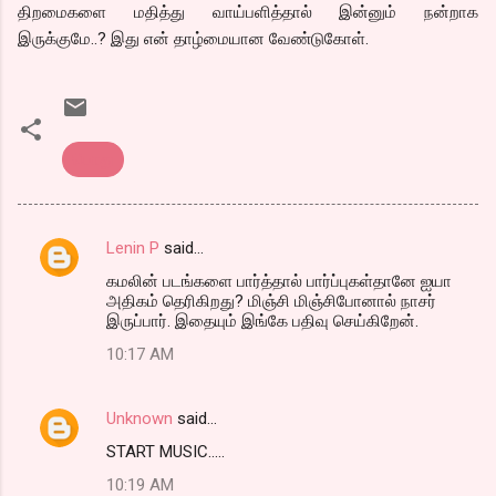
திறமைகளை மதித்து வாய்பளித்தால் இன்னும் நன்றாக
இருக்குமே..? இது என் தாழ்மையான வேண்டுகோள்.
பொது
Lenin P
said…
C
கமலின் படங்களை பார்த்தால் பார்ப்புகள்தானே ஐயா
o
அதிகம் தெரிகிறது? மிஞ்சி மிஞ்சிபோனால் நாசர்
m
இருப்பார். இதையும் இங்கே பதிவு செய்கிறேன்.
m
10:17 AM
e
n
Unknown
said…
t
START MUSIC.....
s
10:19 AM