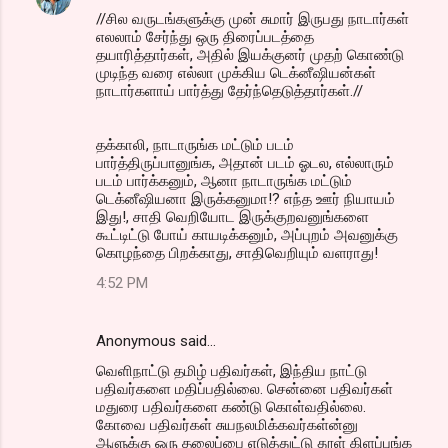
//சில வருடங்களுக்கு முன் சுமார் இருபது நாடார்கள்
எலலாம் சேர்ந்து ஒரு திரைப்படத்தை
தயாரித்தார்கள், அதில் இயக்குனர் முதற் கொண்டு
முடிந்த வரை எல்லா முக்கிய டெக்னீஷியன்கள்
நாடார்களாய் பார்த்து தேர்ந்தெடுத்தார்கள்.//
தக்காலி, நாடாருங்க மட்டும் படம்
பார்த்திருப்பானுங்க, அதான் படம் ஓடல, எல்லாரும்
படம் பார்க்கனும், ஆனா நாடாருங்க மட்டும்
டெக்னீஷியனா இருக்கனுமா!? எந்த ஊர் நியாயம்
இது!, சாதி வெறியோட இருக்குறவனுங்களை
கூட்டிட்டு போய் காயடிக்கனும், அப்புறம் அவனுக்கு
கொழந்தை பிறக்காது, சாதிவெறியும் வளராது!
4:52 PM
Anonymous said…
வெளிநாட்டு தமிழ் பதிவர்கள், இந்திய நாட்டு
பதிவர்களை மதிப்பதில்லை. சென்னை பதிவர்கள்
மதுரை பதிவர்களை கண்டு கொள்வதில்லை.
கோவை பதிவர்கள் சுயநலமிக்கவர்கள்ன்னு
ஆளுக்கு ஒரு தலைப்பை எடுத்துட்டு தூள் கிளப்புங்க