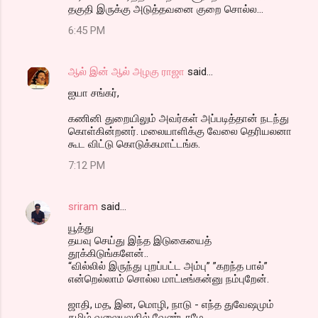
தகுதி இருக்கு அடுத்தவனை குறை சொல்ல...
6:45 PM
ஆல் இன் ஆல் அழகு ராஜா
said…
ஐயா சங்கர்,
கணினி துறையிலும் அவர்கள் அப்படித்தான் நடந்து
கொள்கின்றனர். மலையாளிக்கு வேலை தெரியலனா
கூட விட்டு கொடுக்கமாட்டங்க.
7:12 PM
sriram
said…
யூத்து
தயவு செய்து இந்த இடுகையைத்
தூக்கிடுங்களேன்..
“வில்லில் இருந்து புறப்பட்ட அம்பு” ”கறந்த பால்”
என்றெல்லாம் சொல்ல மாட்டீங்கன்னு நம்புறேன்.
ஜாதி, மத, இன, மொழி, நாடு - எந்த துவேஷமும்
தமிழ் வலையுலகில் வேண்டாமே...