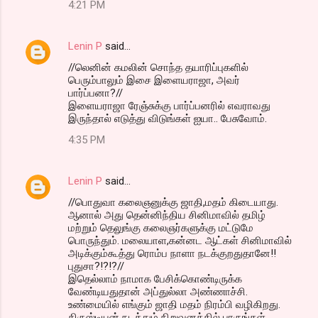
4:21 PM
Lenin P
said…
//லெனின் கமலின் சொந்த தயாரிப்புகளில்
பெரும்பாலும் இசை இளையராஜா, அவர்
பார்ப்பனா?//
இளையராஜா ரேஞ்சுக்கு பார்ப்பனரில் எவராவது
இருந்தால் எடுத்து விடுங்கள் ஐயா.. பேசுவோம்.
4:35 PM
Lenin P
said…
//பொதுவா கலைஞனுக்கு ஜாதி,மதம் கிடையாது.
ஆனால் அது தென்னிந்திய சினிமாவில் தமிழ்
மற்றும் தெலுங்கு கலைஞர்களுக்கு மட்டுமே
பொருந்தும். மலையாள,கன்னட ஆட்கள் சினிமாவில்
அடிக்கும்கூத்து ரொம்ப நாளா நடக்குறதுதானே!!
புதுசா?!?!?//
இதெல்லாம் நாமாக பேசிக்கொண்டிருக்க
வேண்டியதுதான் அப்துல்லா அண்ணாச்சி.
உண்மையில் எங்கும் ஜாதி மதம் நிரம்பி வழிகிறது.
கிருஸ்டியன் நடத்தும் நிறுவனத்தில் பாருங்கள்