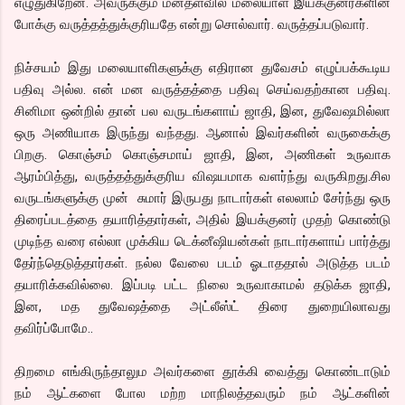
எழுதுகிறேன். அவருக்கும் மனதளவில் மலையாள இயக்குனர்களின்
போக்கு வருத்தத்துக்குரியதே என்று சொல்வார். வருத்தப்படுவார்.
நிச்சயம் இது மலையாளிகளுக்கு எதிரான துவேசம் எழுப்பக்கூடிய
பதிவு அல்ல. என் மன வருத்தத்தை பதிவு செய்வதற்கான பதிவு.
சினிமா ஒன்றில் தான் பல வருடங்களாய் ஜாதி, இன, துவேஷமில்லா
ஒரு அணியாக இருந்து வந்தது. ஆனால் இவர்களின் வருகைக்கு
பிறகு. கொஞ்சம் கொஞ்சமாய் ஜாதி, இன, அணிகள் உருவாக
ஆரம்பித்து, வருத்தத்துக்குரிய விஷயமாக வளர்ந்து வருகிறது.சில
வருடங்களுக்கு முன் சுமார் இருபது நாடார்கள் எலலாம் சேர்ந்து ஒரு
திரைப்படத்தை தயாரித்தார்கள், அதில் இயக்குனர் முதற் கொண்டு
முடிந்த வரை எல்லா முக்கிய டெக்னீஷியன்கள் நாடார்களாய் பார்த்து
தேர்ந்தெடுத்தார்கள். நல்ல வேலை படம் ஓடாததால் அடுத்த படம்
தயாரிக்கவில்லை. இப்படி பட்ட நிலை உருவாகாமல் தடுக்க ஜாதி,
இன, மத துவேஷத்தை அட்லீஸ்ட் திரை துறையிலாவது
தவிர்ப்போமே..
திறமை எங்கிருந்தாலும அவர்களை தூக்கி வைத்து கொண்டாடும்
நம் ஆட்களை போல மற்ற மாநிலத்தவரும் நம் ஆட்களின்