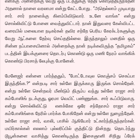
எனக்கு அன்றைக்கு வேறு ஒரு படத்துக்கு தேதி கொடுத்திருந்தேன்
அதனால் நாளை வரலாமா என்று கேட்டபோது.. “அதெல்லாம் முடியாது
சார். சார் நாளைக்கு கிளம்பிவிடுவார். உடனே வாங்க” என்று
சொல்லிவிட்டு போனை வைத்துவிட்டார். நான் இதுவரை கேள்விபட்ட
வரையில் மலையாள நடிகர்கள் தவிர சற்றே பெரிய கேரக்டர்களுக்கு
வேறு ஆட்களை தேர்வு செய்ததில்லை. இருந்தாலும் மனதில் ஒரு
சின்ன நப்பாசையினால் அன்றைக்கு நான் நடிக்கவிருந்த “தமிழகம்”
படத்தின் இயக்குனரை தொடர்பு கொண்டு ஒரு மணி நேரம் வாங்கிக்
கொண்டு பிரசாத் லேபுக்கு போனேன்.
மேனேஜர் என்னை பார்த்ததும், “போட்டோவுல கொஞ்சம் செகப்பா
இருந்தீங்க.?” என்றபடி சார் உள்ளே இருக்காரு இருங்க சொல்றேன்.
என்று உள்ளே சென்றவர் மீண்டும் திரும்ப வந்து உள்ளே ராஜா சார்
கம்போஸிங் நடக்குது, ஓரமா வெயிட் பண்ணுங்க.. சார் கூப்பிடுவாரு.
என்று சொல்லிவிட்டு எனக்கோ ஒரே சந்தோசம் ராஜா சார்
கம்போஸிங்கை நேரில் பார்க்க போகிறேன் என்று உள்ளே நுழைந்தேன்.
உள்ளே ராஜா சார், வாலி, பாசில் ஆகியோர் உட்கார்ந்திருந்தார்கள்.
மயிர்கால்கள் எலலாம் புல்லரிப்பில் குத்திட்டு நின்றது. தொடர்ந்து
டூயூன்களை வாசித்து கொண்டிருந்த இசைஞானி சிறிது ப்ரேக்