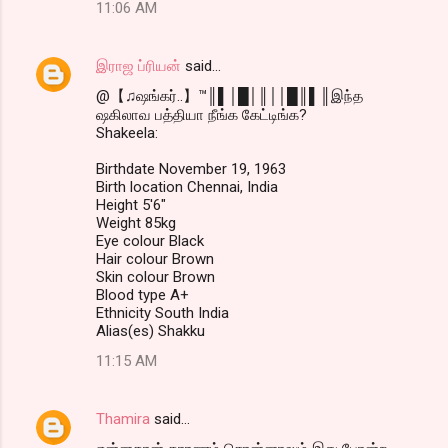
11:06 AM
இராஜ ப்ரியன்
said…
@【♫ஷங்கர்..】™║▌│█│║││█║▌║இந்த
ஷகிலாவ பத்தியா நீங்க கேட்டிங்க?
Shakeela:
Birthdate November 19, 1963
Birth location Chennai, India
Height 5'6"
Weight 85kg
Eye colour Black
Hair colour Brown
Skin colour Brown
Blood type A+
Ethnicity South India
Alias(es) Shakku
11:15 AM
Thamira
said…