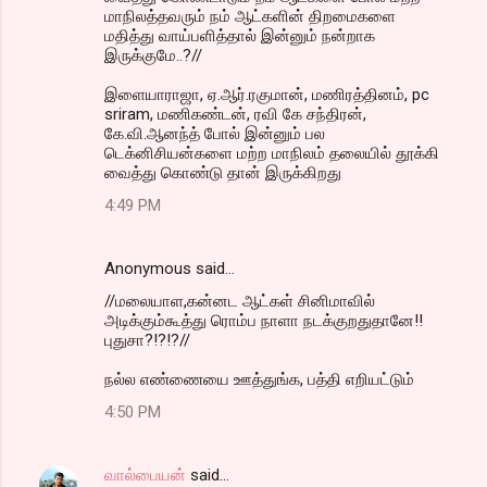
மாநிலத்தவரும் நம் ஆட்களின் திறமைகளை
மதித்து வாய்பளித்தால் இன்னும் நன்றாக
இருக்குமே..?//
இளையாராஜா, ஏ.ஆர்.ரகுமான், மணிரத்தினம், pc
sriram, மணிகண்டன், ரவி கே சந்திரன்,
கே.வி.ஆனந்த் போல் இன்னும் பல
டெக்னிசியன்களை மற்ற மாநிலம் தலையில் தூக்கி
வைத்து கொண்டு தான் இருக்கிறது
4:49 PM
Anonymous said…
//மலையாள,கன்னட ஆட்கள் சினிமாவில்
அடிக்கும்கூத்து ரொம்ப நாளா நடக்குறதுதானே!!
புதுசா?!?!?//
நல்ல எண்ணையை ஊத்துங்க, பத்தி எறியட்டும்
4:50 PM
வால்பையன்
said…