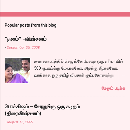
Popular posts from this blog
"தனம்” -விமர்சனம்
-
September 05, 2008
ஹைதராபாத்தில் தெலுங்கே பேசாத ஓரு ஏரியாவில்
500 ரூபாய்க்கு மேலாகவோ, அதற்கு கீழாகவோ,
வாங்காத ஓரு தமிழ் விபசாரி கும்பகோணத்து
அக்ரஹாரத்தின் வீட்டில் மருமகளாக
மேலும் படிக்க
வாழ்கைபடுகிறாள். அவளுடய வாழ்கை எப்படி
அமைந்தது? என்ற ஓரு நல்ல லைனை , சங்கீதா
தன்னுடய இடுப்பை சுழற்றி, சுழற்றி நடப்பதை போல்
பொக்கிஷம் – சேரனுக்கு ஒரு கடிதம்
சும்மா, சுத்தி, சுத்தி குழப்பி, நம்பமுடியாத
(திரைவிமர்சனம்)
திரைக்கதையால் சொதப்பி,சங்கீதாவை ஏதோ
-
August 15, 2009
ரஜினியை போல நினைத்து பில்டப் செய்வதும்,