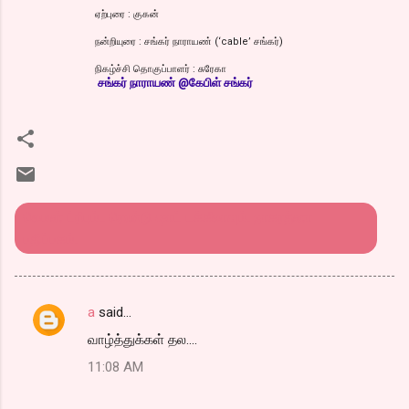
ஏற்புரை : குகன்
நன்றியுரை : சங்கர் நாராயண் (‘cable’ சங்கர்)
நிகழ்ச்சி தொகுப்பாளர் : சுரேகா
சங்
கர் நாராயண் @கேபிள் சங்கர்
லெமன் ட்ரீயும்.. ரெண்டு ஷாட் டக்கீலாவும். நாகரத்னா
பதிப்பகம்.
a
said…
C
வாழ்த்துக்கள் தல....
o
11:08 AM
m
m