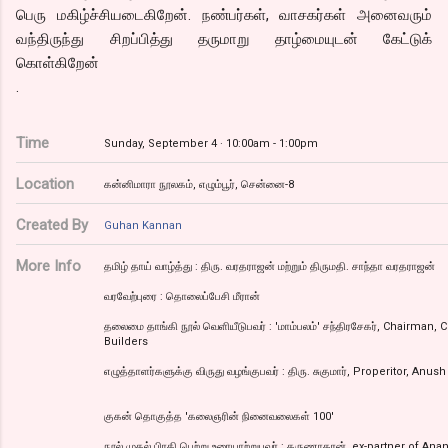
பெரு மகிழ்ச்சியடைகிறேன். நண்பர்கள், வாசகர்கள் அனைவரும்
வந்திருந்து சிறப்பித்து தருமாறு தாழ்மையுடன் கேட்டுக்
கொள்கிறேன்
.
Time
Sunday, September 4 ·
10:00am
-
1:00pm
Location
கன்னிமாரா நூலகம், எழும்பூர், சென்னை-8
Created By
Guhan Kannan
More Info
தமிழ் தாய் வாழ்த்து : திரு. வரதராஜன் மற்றும் திருமதி. சாந்தா வரதராஜன்
வரவேற்புரை : தொலைப்பேசி மீரான்
தலைமை தாங்கி நூல் வெளியீடுபவர் : 'மாம்பலம்' சந்திரசேகர், Chairman,
Builders
எழுத்தாளர்களுக்கு விருது வழங்குபவர் : திரு. சுகுமார், Properitor, Anus
குகன் தொகுத்த 'கலைஞரின் நினைவலைகள் 100'
நூல் முதல் பிரதி பெற்று உரையாற்றுபவர் : கருணாகரன், ex-partner of An