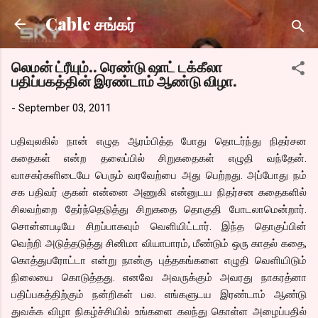
Skip to main content
Cable சங்கர்
லெமன் ட்ரீயும்.. ரெண்டு ஷாட் டக்கீலா
பதிப்பகத்தின் இரண்டாம் ஆண்டு விழா.
-
September 03, 2011
பதிவுலகில் நான் எழுத ஆரம்பித்த போது தொடர்ந்து நிதர்சன
கதைகள் என்ற தலைப்பில் சிறுகதைகள் எழுதி வந்தேன்.
வாசகர்களிடையே பெரும் வரவேற்பை அது பெற்றது. அப்போது நம்
சக பதிவர் குகன் என்னை அணுகி என்னுடய நிதர்சன கதைகளில்
சிலவற்றை தேர்ந்தெடுத்து சிறுகதை தொகுதி போடலாமென்றார்.
சொன்னபடியே சிறப்பாகவும் வெளியிட்டார். இந்த தொகுப்பின்
வெற்றி அடுத்தடுத்து சினிமா வியாபாரம், மீண்டும் ஒரு காதல் கதை,
கொத்துபரோட்டா என்று நான்கு புத்தகங்களை எழுதி வெளியிடும்
நிலையை கொடுத்தது. எனவே அவருக்கும் அவரது நாகரத்னா
பதிப்பகத்திற்கும் நன்றிகள் பல. எங்களுடய இரண்டாம் ஆண்டு
துவக்க விழா நிகழ்ச்சியில் உங்களை கலந்து கொள்ள அழைப்பதில்