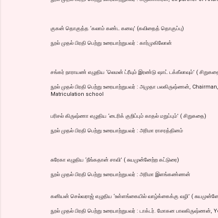
குகன் தொகுத்த ‘கலாம் கண்ட கனவு’ (கவிதைத் தொகுப்பு)
நூல் முதல் பிரதி பெற்று உரையாற்றுபவர் : கார்முகிலோன்
சங்கர் நாராயண் எழுதிய ‘லெமன் ட்ரீயும் இரண்டு ஷாட் டக்கீலாவும்’ ( சிறுகத
நூல் முதல் பிரதி பெற்று உரையாற்றுபவர் : அமுதா பலகிருஷ்ணன், Chairma
Matriculation school
பரிசல் கிருஷ்ணா எழுதிய ‘டைரிக் குறிப்பும் காதல் மறுப்பும்’ ( சிறுகதை)
நூல் முதல் பிரதி பெற்று உரையாற்றுபவர் : அரிமா ராசரத்தினம்
சுரேகா எழுதிய ‘நீங்கதான் சாவி’ ( சுயமுன்னேற்ற கட்டுரை)
நூல் முதல் பிரதி பெற்று உரையாற்றுபவர் : அரிமா இளங்கண்ணன்
கனியன் செல்வராஜ் எழுதிய ‘உள்ளங்கையில் வாழ்க்கைக்கு வழி’ ( சுயமுன்னே
நூல் முதல் பிரதி பெற்று உரையாற்றுபவர் : டாக்டர். மோகன பாலகிருஷ்ணன்,