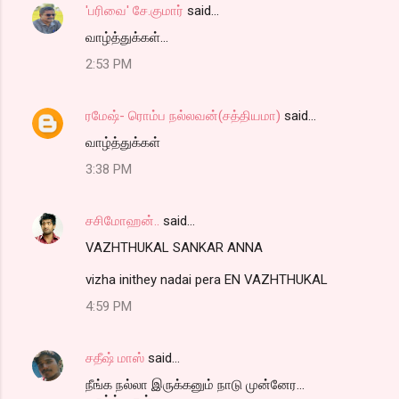
'பரிவை' சே.குமார்
said…
e
வாழ்த்துக்கள்...
n
t
2:53 PM
s
ரமேஷ்- ரொம்ப நல்லவன்(சத்தியமா)
said…
வாழ்த்துக்கள்
3:38 PM
சசிமோஹன்..
said…
VAZHTHUKAL SANKAR ANNA
vizha inithey nadai pera EN VAZHTHUKAL
4:59 PM
சதீஷ் மாஸ்
said…
நீங்க நல்லா இருக்கனும் நாடு முன்னேர...