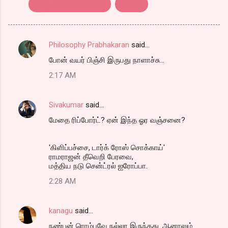
தமிழ் சினிமா ரிப்போர்ட்
ஜனவரி
Philosophy Prabhakaran
said…
C
போன் வயர் பிஞ்சி இருபது நாளாச்சு...
o
2:17 AM
m
m
Sivakumar
said…
e
மேதை ரிப்போர்ட்? ஏன் இந்த ஓர வஞ்சனை?
n
t
'கிளிப்பச்சை, டார்க் ரோஸ் சொக்காய்'
s
ராமராஜன் தீவெறி பேரவை,
மத்திய நடு சென்ட்ரல் ஐரோப்பா.
2:28 AM
kanagu
said…
நண்பன் ரொம்பவே நல்லா இருந்தது. ஆனாலும்