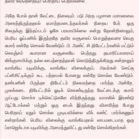
தவிர வேறெதையும் பெரிதாய் பெறவில்லை .
அதே போல் தான் வேட்டை நிலையும். படு அரத பழசான மசாலாவை
அரைத்திருந்ததால் ஏமாற்றமடைந்தவர்கள் நிறைய பேர். ஒரு
சிலருக்கு இந்தப்படம் ஓகே பரவாயில்லை என்று தோன்றினாலும்,
பெரிய ஓப்பனிங் இருந்ததே தவிர வசூலைப் பொறுத்தவரை வெகு
சுமார் என்றே சொலல் வேண்டும். பி. அண்ட் சி தியேட்டர்களில் மட்டும்
கொஞ்சம் சுமாரான வசூலையே பெற்றது. தயாரிப்பாளராய்
லிங்குசாமிக்கு நல்ல லாபத்தைத்தான் கொடுத்திருக்கிறது என்றாலும்
வாங்கிய யுடிவிக்கு, வாங்கிய விலைக்கும், அவர்கள் செய்த
பப்ளிசிட்டிக்கும் கூட பற்றாமல் போனது என்றே சொல்ல வேண்டும்.
நண்பனின் பிருந்தா தியேட்டர் நிலவரத்தை பார்த்த அன்றே..
முலக்கடை தியேட்டரில் ஓடிக் கொண்டிருந்த வேட்டைக்கு சுமார்
முப்பது சொச்ச டிக்கெட்டுகளே விற்றிருந்தது. வாசலில் இரண்டு
ஆட்டோக்கள் மற்றும் ஒரு பைக் இருந்தது. விசாரித்த போது
பெரிதாய் ஏதும் சொல்ல முடியவில்லை வீக் எண்ட் பார்க்கணும்
என்றார்கள். பெரிய விலைக்கு வாங்கியதால் லாபமடையாத ஒரு
ப்ராஜெக்டாக யுடிவிக்கு அமைந்துவிட்டது என்றே சொல்கிறார்கள்.