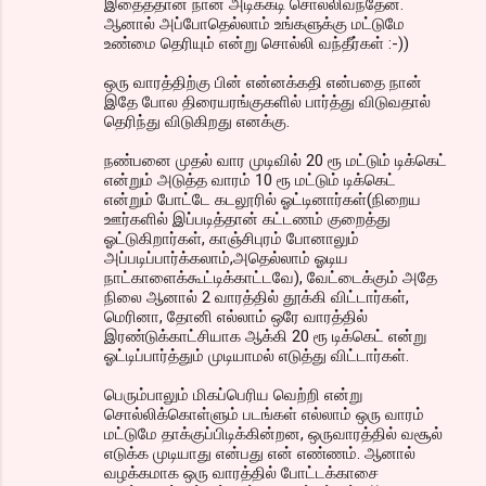
இதைத்தான் நான் அடிக்கடி சொல்லிவந்தேன்.
ஆனால் அப்போதெல்லாம் உங்களுக்கு மட்டுமே
உண்மை தெரியும் என்று சொல்லி வந்தீர்கள் :-))
ஒரு வாரத்திற்கு பின் என்னக்கதி என்பதை நான்
இதே போல திரையரங்குகளில் பார்த்து விடுவதால்
தெரிந்து விடுகிறது எனக்கு.
நண்பனை முதல் வார முடிவில் 20 ரூ மட்டும் டிக்கெட்
என்றும் அடுத்த வாரம் 10 ரூ மட்டும் டிக்கெட்
என்றும் போட்டே கடலூரில் ஓட்டினார்கள்(நிறைய
ஊர்களில் இப்படித்தான் கட்டணம் குறைத்து
ஓட்டுகிறார்கள், காஞ்சிபுரம் போனாலும்
அப்படிப்பார்க்கலாம்,அதெல்லாம் ஓடிய
நாட்காளைக்கூட்டிக்காட்டவே), வேட்டைக்கும் அதே
நிலை ஆனால் 2 வாரத்தில் தூக்கி விட்டார்கள்,
மெரினா, தோனி எல்லாம் ஒரே வாரத்தில்
இரண்டுக்காட்சியாக ஆக்கி 20 ரூ டிக்கெட் என்று
ஓட்டிப்பார்த்தும் முடியாமல் எடுத்து விட்டார்கள்.
பெரும்பாலும் மிகப்பெரிய வெற்றி என்று
சொல்லிக்கொள்ளும் படங்கள் எல்லாம் ஒரு வாரம்
மட்டுமே தாக்குப்பிடிக்கின்றன, ஒருவாரத்தில் வசூல்
எடுக்க முடியாது என்பது என் எண்ணம். ஆனால்
வழக்கமாக ஒரு வாரத்தில் போட்டக்காசை