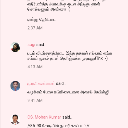
எதிர்பார்த்த அளவுக்கு ஒடல அப்டினு தான்
சொல்லணும் அண்ணா :(
ஏன்னு தெரியல..
2:37 AM
sugi
said…
படம் விமர்சனத்தோட இந்த தகவல் எல்லாம் எங்க
சங்கர் மூலம் தான் தெரிஞ்சுக்க முடியுது!Tnx :-)
4:13 AM
முரளிகண்ணன்
said…
வழக்கம் போல நடுநிலையான அலசல் கேபிள்ஜி
9:41 AM
CS. Mohan Kumar
said…
//85-90 கோடியில் தயாரிக்கப்படம்//