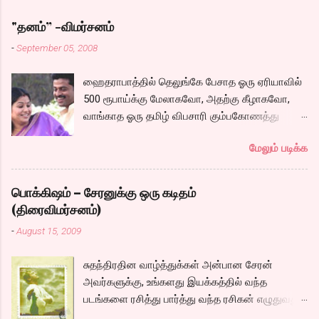
"தனம்” -விமர்சனம்
-
September 05, 2008
ஹைதராபாத்தில் தெலுங்கே பேசாத ஓரு ஏரியாவில்
500 ரூபாய்க்கு மேலாகவோ, அதற்கு கீழாகவோ,
வாங்காத ஓரு தமிழ் விபசாரி கும்பகோணத்து
அக்ரஹாரத்தின் வீட்டில் மருமகளாக
மேலும் படிக்க
வாழ்கைபடுகிறாள். அவளுடய வாழ்கை எப்படி
அமைந்தது? என்ற ஓரு நல்ல லைனை , சங்கீதா
தன்னுடய இடுப்பை சுழற்றி, சுழற்றி நடப்பதை போல்
பொக்கிஷம் – சேரனுக்கு ஒரு கடிதம்
சும்மா, சுத்தி, சுத்தி குழப்பி, நம்பமுடியாத
(திரைவிமர்சனம்)
திரைக்கதையால் சொதப்பி,சங்கீதாவை ஏதோ
-
August 15, 2009
ரஜினியை போல நினைத்து பில்டப் செய்வதும்,
அவரும் அதற்கு ஏற்றார் போல் ரஜினி பாஷா போல
சுதந்திரதின வாழ்த்துக்கள் அன்பான சேரன்
க்ளைமாக்ஸில் செய்வதும் கொஞ்சம் அல்ல
அவர்களுக்கு, உங்களது இயக்கத்தில் வந்த
ரொம்பவே ஓவர். ஓரு ஆச்சாரமான இளைஞன்
படங்களை ரசித்து பார்த்து வந்த ரசிகன் எழுதுவது.
எப்படி ஓருவிபசாரியிடம் தன்னை இழக்கிறான்
மனதை வருடும் காதலை சொல்லும் படத்தை