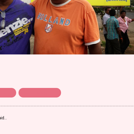
ிரசேகர்
தொட்டால் தொடரும்
id…