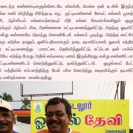
ைந்த கண்ணாடிகளூக்கிடையே விலக்கி, மெல்ல தன் உடலில் இருந்த
்ல கண் விழித்து சிரித்தபடி எழ, குட்டியண்ணன் ஸேஃப். எல்லார் முகத்
ச்சி, ஆச்சர்யம் எல்லாவற்றையும் மீறி எல்லா கேமராக்களிலும் ஒழுங
ர்க்கும் ஆர்வம் மிக, அண்ணனை கட்டியணைத்துவிட்டு, அதற்கு ஓடிவிட
ன்று என்னையே நொந்து கொண்டேன். எல்லாம் முடிந்து அடுத்த காட்சி
எடுக்க நானும், ஒளிப்பதிவாளரும் நகர, தயாரிப்பாளர் துவார் சந்தி
 கட்டியணைத்து பாராட்டை தெரிவித்துவிட்டு, சட்டென தன் பாக்கெட
ே எடுத்த போது அதில் எவ்வளவு பணம் இருக்கிறது என்று எண்ணிப் பார
்டியண்ணனிடம் கொடுத்துவிட்டு, நகர்ந்துவிட்டார். ஒழுங்காய் பேட
 மத்தியில் சம்பளத்திற்கு மேல் பரிசு கொடுத்து கவுரவிக்கும் தயாரிப
்ற மனிதர்களை காண்பதறிது.