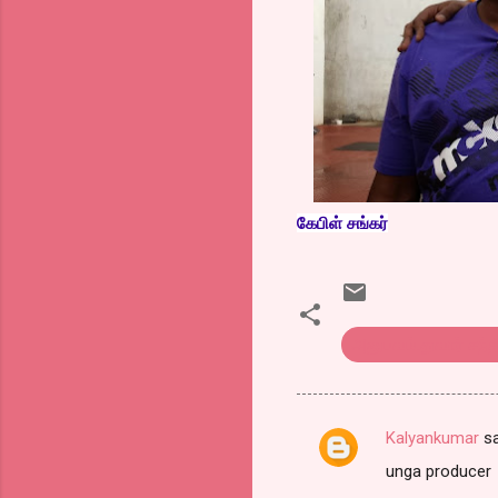
கேபிள் சங்கர்
அனுபவம்.துவார் சந்த
Kalyankumar
sa
C
unga producer
o