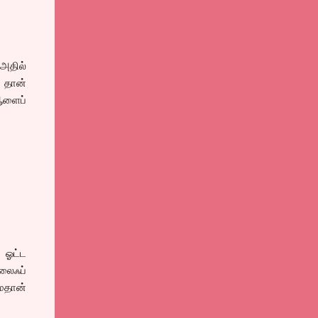
 அதில்
் தான்
ஆளைப்
ு ஓட்ட
லைஃப்
ைதான்