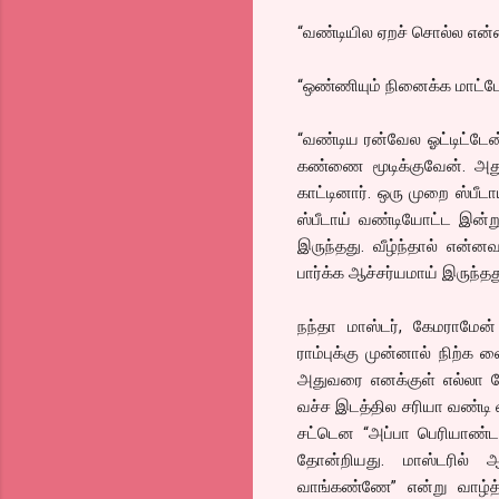
“வண்டியில ஏறச் சொல்ல என்
“ஒண்ணியும் நினைக்க மாட்டேன
“வண்டிய ரன்வேல ஓட்டிட்டேன
கண்ணை மூடிக்குவேன். அது
காட்டினார். ஒரு முறை ஸ்பீட
ஸ்பீடாய் வண்டியோட்ட இன்ற
இருந்தது. வீழ்ந்தால் என்ன
பார்க்க ஆச்சர்யமாய் இருந்தத
நந்தா மாஸ்டர், கேமராமேன்
ராம்புக்கு முன்னால் நிற்க 
அதுவரை எனக்குள் எல்லா கே
வச்ச இடத்தில சரியா வண்டி 
சட்டென “அப்பா பெரியாண்ட
தோன்றியது. மாஸ்டரில் 
வாங்கண்ணே” என்று வாழ்த