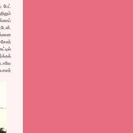
 பேட்
திலும்
்காய்
்டேன்.
க்கான
ரசேகர்
்டில்
்க்கக்
்டாவே
்பாளர்