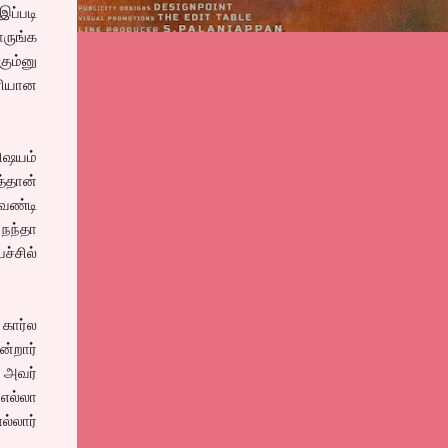
ப்படி
ாருங்க
ும்னு
ரியான
ிஷயம்
்தான்
வண்டி
 நந்தா
்சில்
 கார்ல
்றார்
் அவர்
 எல்லா
ல்லார்