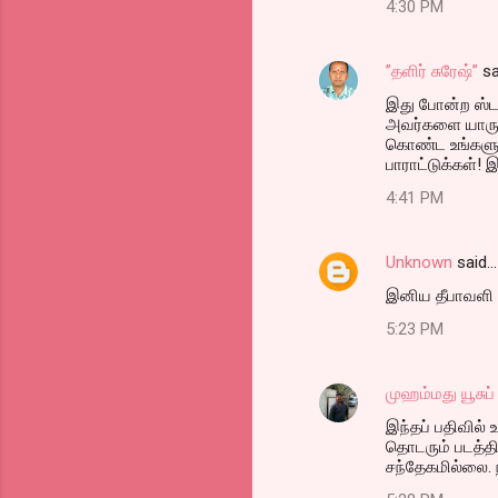
4:30 PM
m
m
”தளிர் சுரேஷ்”
sa
e
இது போன்ற ஸ்டண
n
அவர்களை யாரும
t
கொண்ட உங்களுக்
பாராட்டுக்கள்! 
s
4:41 PM
Unknown
said…
இனிய தீபாவளி ந
5:23 PM
முஹம்மது யூசுப்
இந்தப் பதிவில் 
தொடரும் படத்த
சந்தேகமில்லை. 