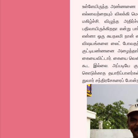
உள்ளேயிருந்த அண்ணணை உட
எல்லாவற்றையும் விலக்கி மெல
மகிழ்ச்சி. விழுந்த அதிர்
பதிவாயிருக்கிறதா என்று பா
என்னா ஒரு சுயநலமி நான் எ
விஷயங்களை லைட் போவதற்கு 
குட்டியண்ணனை அழைத்தார்.
கையைவிட்டார். கையை வெளிய
கூட இல்லை. அப்படியே குட
கொடுக்காத தயாரிப்பாளர்கள்
துவார் சந்திரசேகரைப் போன