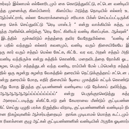
ும் இல்லாமல் எல்லோரிடமும் கை கொடுத்துவிட்டு, சட்டென வண்டியில
ுத்த முனைக்கு கிளம்பினார். கிளம்பிய அடுத்த நொடியில் எல்லார் உட
ர்ம்ஸ்ட்ராங், எல்லா கேமராக்களையும் சரியாக பிக்ஸ் செய்யப்பட்டிருக்
றை செக் செய்துவிட்டு “ரெடி மாஸ்டர் “ என்று வாக்கியில் கத்த, ம
ுந்த அஸிஸ்டெண்டுக்கு “ரெடி ரோட் கிளியர் வண்டி கிளப்புங்க.. ஆக்‌ஷன்”
 இடத்தில் மூச்சுவிடும் சத்தத்தை தவிர வேறேதுமில்லை. “வண்டி ஸ்ட
ில் பதில் வந்ததும் எல்லார் கவனமும், வண்டி வரும் திசையிலேயே இர
ரு கார் வரும் சத்தம் மெல்ல கேட்க, கிட்டே வர வர, அதன் சத்தம் அ
ஸ்டர் வண்டி வந்திருச்சு என்று கத்திக் கொண்டே மறைவிடத்தை நோக்கி ஓட,
ுழல, பெரும் சத்தத்துடன் வந்த வண்டி, ராம்பின் மேல் டம்மென்ற சத்தத
ல் ஒரு சுழன்று சுழன்ற வேகத்தில் தரையில் நெட்டுக்குத்தாய் சட்டென க
 சுழன்று தரையில் மோத, எதிர் திசையில் 5டியை முகத்தில் கட்டிக் கொண்ட
 மீது மோத இருந்த குட்டியண்ணன் வண்டியை படு நேக்காய் தவிர்த்து, 
ஆஆய்ய்ய்ய்ய்ய்ய்ய்ய்” என்று பெருங்குரலெடுத்து கத்த
 அரைவட்டமடித்து ஸ்கிட்டோடு தன் கேமராவை மீண்டும் குட்டியண்
ட் செய்து புழுதி பரக்க நிறுத்திய விநாடி, குட்டியண்ணனின் வண்டியும் நி
தனை நிகழ்வுகளில் ஆச்சர்யத்தையும் தாங்க முடியாமல் மொத்த கூட்டமு
 ரிலாக்சான குழு ஆட்கள் குட்டியண்ணனின் வண்டியின் அருகே ஓடினார்