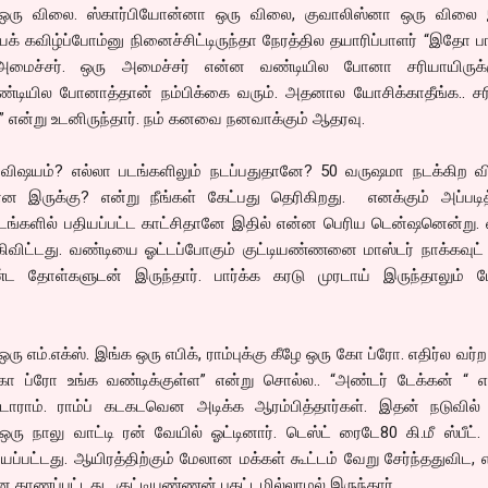
ஒரு விலை. ஸ்கார்பியோன்னா ஒரு விலை, குவாலிஸ்னா ஒரு விலை இ
க் கவிழ்ப்போம்னு நினைச்சிட்டிருந்தா நேரத்தில தயாரிப்பாளர் “இதோ ப
அமைச்சர். ஒரு அமைச்சர் என்ன வண்டியில போனா சரியாயிருக்க
்டியில போனாத்தான் நம்பிக்கை வரும். அதனால யோசிக்காதீங்க.. ச
” என்று உடனிருந்தார். நம் கனவை நனவாக்கும் ஆதரவு.
ிஷயம்? எல்லா படங்களிலும் நடப்பதுதானே? 50 வருஷமா நடக்கிற வ
ருக்கு? என்று நீங்கள் கேட்பது தெரிகிறது. எனக்கும் அப்படித
்களில் பதியப்பட்ட காட்சிதானே இதில் என்ன பெரிய டென்ஷனென்று. 
கிவிட்டது. வண்டியை ஓட்டப்போகும் குட்டியண்ணனை மாஸ்டர் நாக்கவுட்
்ட தோள்களுடன் இருந்தார். பார்க்க கரடு முரடாய் இருந்தாலும் பேச
ு எம்.எக்ஸ். இங்க ஒரு எபிக், ராம்புக்கு கீழே ஒரு கோ ப்ரோ. எதிர்ல வர்ற
ோ ப்ரோ உங்க வண்டிக்குள்ள” என்று சொல்ல.. “அண்டர் டேக்கன் “ என
ிட்டாராம். ராம்ப் கடகடவென அடிக்க ஆரம்பித்தார்கள். இதன் நடுவில
ரு நாலு வாட்டி ரன் வேயில் ஓட்டினார். டெஸ்ட் ரைடே80 கி.மீ ஸ்பீட்.
யப்பட்டது. ஆயிரத்திற்கும் மேலான மக்கள் கூட்டம் வேறு சேர்ந்ததுவிட, எ
ன காணப்பட்டது. குட்டியண்ணன் பதட்டமில்லாமல் இருந்தார்.