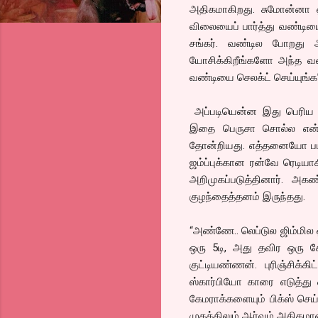
அதிகமாகிறது. சுமோன்னா 
விலையைப் பார்த்து வண்டியை
சங்கர். வண்டில போறது 
யோசிக்கிறீங்களோ அந்த வண
வண்டியை செலக்ட் செய்யுங்க
அப்படியென்ன இது பெரிய வ
இதை பெருசா சொல்ல என்ன இ
தோன்றியது. எத்தனையோ படங
ஜம்ப்புக்கான ரன்வே ரெடியா
அறிமுகப்படுத்தினார். அகண
குழந்தைத்தனம் இருந்தது.
“அண்ணே.. லெப்டுல ஜிம்மில ஒர
ஒரு 5டி, அது தவிர ஒரு க
குட்டியண்ணன். புரிஞ்சிக்க
ஸ்கார்பியோ காரை எடுத்து ஒ
கேமராக்களையும் பிக்ஸ் செய்
முகத்திலும் ஆர்வம் அதிகமா