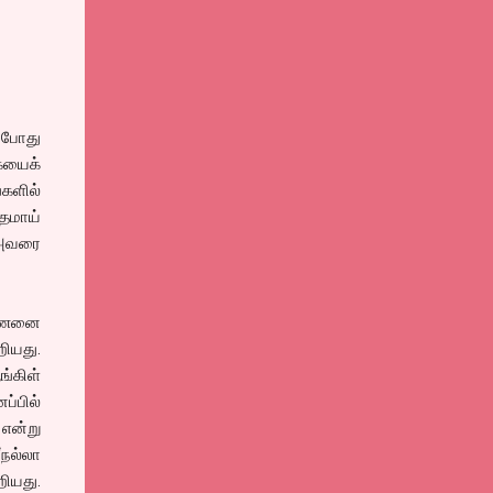
் போது
ையைக்
்களில்
்தமாய்
் அவரை
ண்ணனை
றியது.
்கிள்
ப்பில்
என்று
நல்லா
ியது.