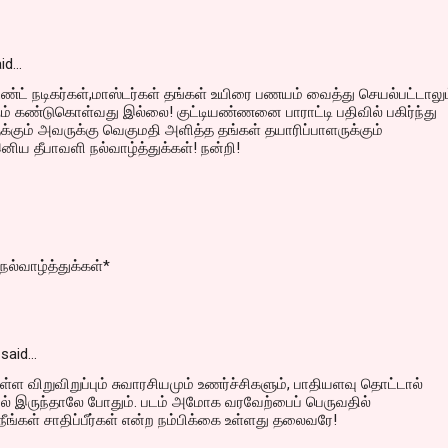
id…
்ட் நடிகர்கள்,மாஸ்டர்கள் தங்கள் உயிரை பணயம் வைத்து செயல்பட்டாலும
் கண்டுகொள்வது இல்லை! குட்டியண்ணனை பாராட்டி பதிவில் பகிர்ந்து
கும் அவருக்கு வெகுமதி அளித்த தங்கள் தயாரிப்பாளருக்கும்
இனிய தீபாவளி நல்வாழ்த்துக்கள்! நன்றி!
ல்வாழ்த்துக்கள்*
said…
உள்ள விறுவிறுப்பும் சுவாரசியமும் உணர்ச்சிகளும், பாதியளவு தொட்டால்
ில் இருந்தாலே போதும். படம் அமோக வரவேற்பைப் பெருவதில்
நீங்கள் சாதிப்பீர்கள் என்ற நம்பிக்கை உள்ளது தலைவரே!