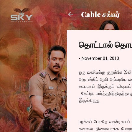
Cable சங்கர்
தொட்டால் தொடர
-
November 01, 2013
ஒரு வண்டிக்கு குறுக்கே இன்
அது ஸ்கிட் ஆகி அப்படியே வண
சுலபமாய் இருக்கும் விஷயம்
கேட்டு, பார்த்தறிந்திருந்
இருக்கிறது.
பறக்கப் போகிற வண்டியைப் ப
கனவை நினைவாக்க போராடும