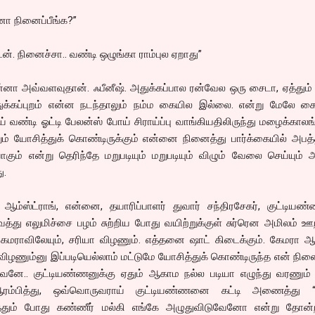
னா நினைப்பீங்க?”
். நினைச்சா.. வண்டி ஒழுங்கா ராம்புல ஏறாது”
்னா அவ்வளவுதான். ஃபீனீஷ். அதுக்கப்பால ரன்வேல ஒரு சைடா, ஏத்தும
க்கப்புறம் என்ன நடந்தாலும் நம்ம கையில இல்லை. என்று மேலே க
ாய் வண்டி ஓட்டி பேலன்ஸ் போய் சிராய்ப்பு வாங்கியதிலிருந்து மழைக்காலங
ும் யோசித்துக் கொண்டிருக்கும் என்னை நினைத்து பார்க்கையில் அபத
வாகும் என்று தெரிந்தே மறுபடியும் மறுபடியும் விழும் வேலை செய்யும
ு.
 ஆம்ஸ்ட்ராங், என்னை, தயாரிப்பாளர் துவார் சந்திரசேகர், குட்டிய
வைத்து எலுமிச்சை பழம் சுற்றிய போது வயிற்றுக்குள் சுர்ரென அமிலம் ஊ
மராவிலேயும், சரியா விழணும். எத்தனை ஷாட் கிடைக்கும். கேமரா ஆங
விழணும்னு இப்படியெல்லாம் மட்டுமே யோசித்துக் கொண்டிருந்த என் நினை
வனே.. குட்டியண்ணனுக்கு ஏதும் ஆகாம நல்ல படியா எழுந்து வரணும் 
ஆரம்பித்து, ஒவ்வொருவராய் குட்டியண்ணனை கட்டி அணைத்து “
்தும் போது கண்ணீர் மல்கி எங்கே அழுதுவிடுவேனோ என்று தோன்ற