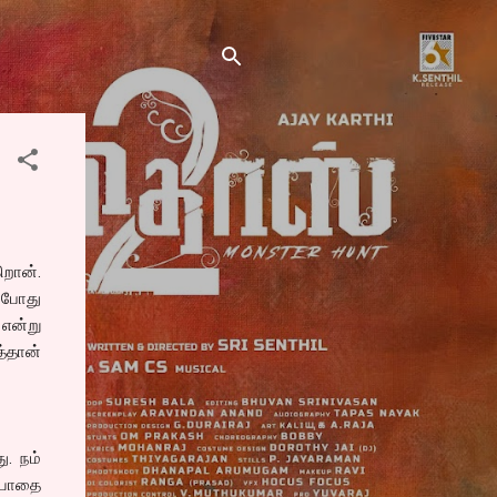
ிறான்.
் போது
 என்று
த்தான்
ு. நம்
ியாதை