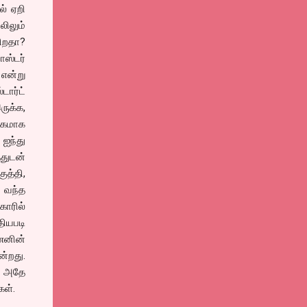
் ஏறி
லிலும்
கிறதா?
ாஸ்டர்
 என்று
ார்ட்
ுக்க,
திகமாக
 ஐந்து
்துடன்
ுத்தி,
ு வந்த
காரில்
ியபடி
ணனின்
ன்றது.
ம் அதே
கள்.