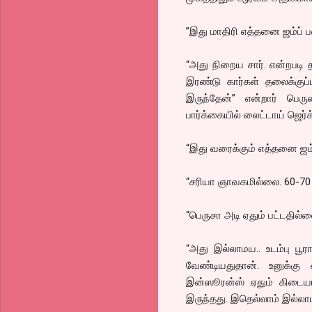
”இது மாதிரி எத்தனை ஜம்ப்
“அது நிறைய சார். என்றபடி 
இரண்டு கார்கள் தலைக்குப்ப
இருந்தேன்” என்றார் பெர
பார்க்கையில் லைட்டாய் ஜெர்
“இது வரைக்கும் எத்தனை ஜம
“சரியா ஞாவகமில்லை. 60-70 
“பெருசா அடி ஏதும் பட்டதில
“அது இல்லாமய.. உடம்பு பூர
வேண்டியதுதான். உனுக்கு
இன்ஸூரன்ஸ் ஏதும் கிடையா
இருந்தது. இதெல்லாம் இல்லா