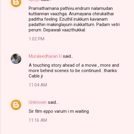
Pramathamana pathivu.endrum nalamudan
kuttiannan vaazhga. Arumayana chirukathai
paditha feeling. Ezuthil irukkum kavanam
padathin makinglayum irukkattum. Padam vetri
perum. Depawali vaazthukkal.
1:02 PM
Muraleedharan U
said…
A touching story ahead of a movie , more and
more behind scenes to be continued ..thanks
Cable ji
11:04 AM
Unknown
said…
Sir film eppo varum i m waiting
11:16 AM