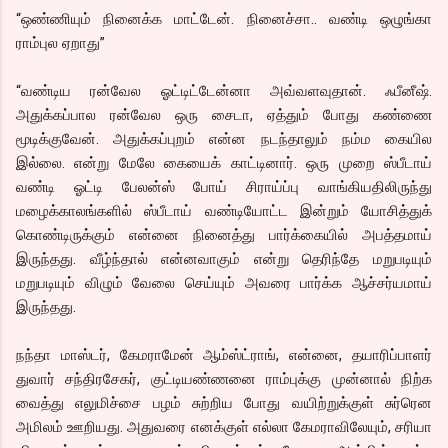
“ஒண்ணியும் நினைக்க மாட்டேன். நினைச்சா.. வண்டி ஒழுங்கா
ராம்புல ஏறாது”
“வண்டிய ரன்வேல ஓட்டிட்டேன்னா அவ்வளவுதான். ஃபீனீஷ்.
அதுக்கப்பால ரன்வேல ஒரு சைடா, ஏத்தும் போது கண்ணை
மூடிக்குவேன். அதுக்கப்புறம் என்ன நடந்தாலும் நம்ம கையில
இல்லை. என்று மேலே கையைக் காட்டினார். ஒரு முறை ஸ்பீடாய்
வண்டி ஓட்டி பேலன்ஸ் போய் சிராய்ப்பு வாங்கியதிலிருந்து
மழைக்காலங்களில் ஸ்பீடாய் வண்டியோட்ட இன்றும் யோசித்துக்
கொண்டிருக்கும் என்னை நினைத்து பார்க்கையில் அபத்தமாய்
இருந்தது. வீழ்ந்தால் என்னவாகும் என்று தெரிந்தே மறுபடியும்
மறுபடியும் விழும் வேலை செய்யும் அவரை பார்க்க ஆச்சர்யமாய்
இருந்தது.
நந்தா மாஸ்டர், கேமராமேன் ஆம்ஸ்ட்ராங், என்னை, தயாரிப்பாளர்
துவார் சந்திரசேகர், குட்டியண்ணனை ராம்புக்கு முன்னால் நிற்க
வைத்து எலுமிச்சை பழம் சுற்றிய போது வயிற்றுக்குள் சுர்ரென
அமிலம் ஊறியது. அதுவரை எனக்குள் எல்லா கேமராவிலேயும், சரியா