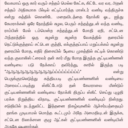
வேகமாய் ஒரு கார் வரும் சத்தம் மெல்ல கேட்க, கிட்டே வர வர, அதன்
சத்தம் அதிகமாக பீல்டில் எட்டிப்பார்த்த மாஸ்டர் வண்டி வந்திருச்சு
என்று கத்திக் கொண்டே மறைவிடத்தை நோக்கி ஓட, ஐந்து
கேமராக்கள் ஒரே நேரத்தில் சுழல, பெரும் சத்தத்துடன் வந்த வண்டி,
ராம்பின் மேல் டம்மென்ற சத்தத்துடன் மோதி ஏறி, சட்டென
அந்தரத்தில் ஒரு சுழன்று சுழன்ற வேகத்தில் தரையில்
நெட்டுக்குத்தாய் சட்டென குத்தி, எக்குத்தப்பாய் மறுப்பக்கம் சுழன்று
தரையில் மோத, எதிர் திசையில் 5டியை முகத்தில் கட்டிக் கொண்டு
வந்த குவாலிஸ் ட்ரைவர் தன் கார் மீது மோத இருந்த குட்டியண்ணன்
வண்டியை படு நேக்காய் தவிர்த்து, காரில் இருந்த படி
“ஆஆஆஆஆஆஆஆஆஆய்ய்ய்ய்ய்ய்ய்ய்ய்” என்று
பெருங்குரலெடுத்து கத்தியபடி குட்டியண்ணனின் வண்டியை
அரைவட்டமடித்து ஸ்கிட்டோடு தன் கேமராவை மீண்டும்
குட்டியண்ணனின் வண்டியை நோக்கி திருப்ப ஸ்கிட் செய்து புழுதி
பரக்க நிறுத்திய விநாடி, குட்டியண்ணனின் வண்டியும் நின்றது.
சடுதியில் நடந்துவிட்ட இத்தனை நிகழ்வுகளில் ஆச்சர்யத்தையும்
தாங்க முடியாமல் மொத்த கூட்டமும் அதே அமைதியுடன் இருக்க,
சட்டென ரிலாக்சான குழு ஆட்கள் குட்டியண்ணனின் வண்டியின்
அருகே ஓடினார்கள்.