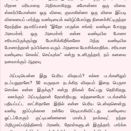
மீதான மரியாதை அதிகமாகிறது. சுமோன்னா ஒரு விலை.
ஸ்கார்பியோன்னா ஒரு விலை, குவாலிஸ்னா ஒரு விலை இப்படி
விலையைப் பார்த்து வண்டியைக் கவிழ்ப்போம்னு நினைச்சிட்டிருந்தா
நேரத்தில தயாரிப்பாளர் “இதோ பாருங்க சங்கர். வண்டில போறது
அமைச்சர். ஒரு அமைச்சர் என்ன வண்டியில போனா
சரியாயிருக்கும்னு யோசிக்கிறீங்களோ அந்த வண்டியில
போனாத்தான் நம்பிக்கை வரும். அதனால யோசிக்காதீங்க.. சரியான
வண்டியை செலக்ட் செய்யுங்க” என்று உடனிருந்தார். நம் கனவை
நனவாக்கும் ஆதரவு.
அப்படியென்ன இது பெரிய விஷயம்? எல்லா படங்களிலும்
நடப்பதுதானே? 50 வருஷமா நடக்கிற விஷயம் இதை பெருசா
சொல்ல என்ன இருக்கு? என்று நீங்கள் கேட்பது தெரிகிறது.
எனக்கும் அப்படித்தான் தோன்றியது. எத்தனையோ படங்களில்
பதியப்பட்ட காட்சிதானே இதில் என்ன பெரிய டென்ஷனென்று.
வண்டி ஜம்ப்புக்கான ரன்வே ரெடியாகிவிட்டது. வண்டியை
ஓட்டப்போகும் குட்டியண்ணனை மாஸ்டர் நாக்கவுட் நந்தா
அறிமுகப்படுத்தினார். அகண்ட தோள்களுடன் இருந்தார். பார்க்க