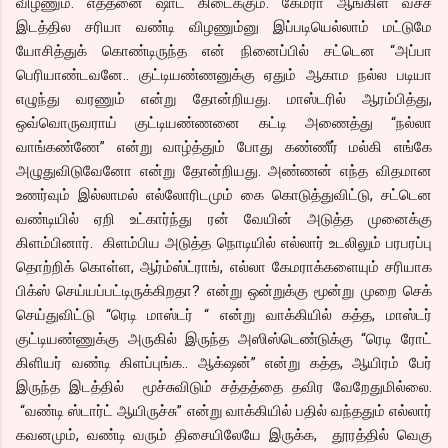
விழணும். எத்தனை ஷாட் கிடைக்கும். கேமரா ஆங்கிள் வச்ச
இடத்தில சரியா வண்டி விழணும்னு இப்படியெல்லாம் மட்டுமே
யோசித்துக் கொண்டிருந்த என் நினைப்பில் சட்டென “அப்பா
பெரியாண்டவனே.. குட்டியண்ணனுக்கு ஏதும் ஆகாம நல்ல படியா
எழுந்து வரணும் என்று தோன்றியது. மாஸ்டரில் ஆரம்பித்து,
ஒவ்வொருவராய் குட்டியண்ணனை கட்டி அணைத்து “நல்லா
வாங்கண்ணே” என்று வாழ்த்தும் போது கண்ணீர் மல்கி எங்கே
அழுதுவிடுவேனோ என்று தோன்றியது. அண்ணன் எந்த விதமான
உணர்வும் இல்லாமல் எல்லோரிடமும் கை கொடுத்துவிட்டு, சட்டென
வண்டியில் ஏறி உட்கார்ந்து ரன் வேயின் அடுத்த முனைக்கு
கிளம்பினார். கிளம்பிய அடுத்த நொடியில் எல்லார் உடலிலும் பரபரப்பு
தொற்றிக் கொள்ள, ஆர்ம்ஸ்ட்ராங், எல்லா கேமராக்களையும் சரியாக
பிக்ஸ் செய்யப்பட்டிருக்கிறதா? என்று ஒன்றுக்கு மூன்று முறை செக்
செய்துவிட்டு “ரெடி மாஸ்டர் “ என்று வாக்கியில் கத்த, மாஸ்டர்
குட்டியண்ணுக்கு அருகில் இருந்த அஸிஸ்டெண்டுக்கு “ரெடி ரோட்
கிளியர் வண்டி கிளப்புங்க.. ஆக்‌ஷன்” என்று கத்த, ஆயிரம் பேர்
இருந்த இடத்தில் மூச்சுவிடும் சத்தத்தை தவிர வேறேதுமில்லை.
“வண்டி ஸ்டார்ட் ஆயிருச்சு” என்று வாக்கியில் பதில் வந்ததும் எல்லார்
கவனமும், வண்டி வரும் திசையிலேயே இருக்க, தூரத்தில் வெகு