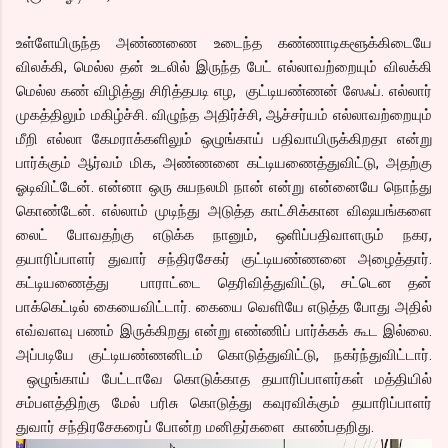
உள்ளேயிருந்த அண்ணணை உடைந்த கண்ணாடிகளூக்கிடையே
விலக்கி, மெல்ல தன் உடலில் இருந்த பேட் எல்லாவற்றையும் விலக்கி
மெல்ல கண் விழித்து சிரித்தபடி எழ, குட்டியண்ணன் ஸேஃப். எல்லார்
முகத்திலும் மகிழ்ச்சி. விழுந்த அதிர்ச்சி, ஆச்சர்யம் எல்லாவற்றையும்
மீறி எல்லா கேமராக்களிலும் ஒழுங்காய் பதிவாயிருக்கிறதா என்று
பார்க்கும் ஆர்வம் மிக, அண்ணனை கட்டியணைத்துவிட்டு, அதற்கு
ஓடிவிட்டேன். என்னா ஒரு சுயநலமி நான் என்று என்னையே நொந்து
கொண்டேன். எல்லாம் முடிந்து அடுத்த காட்சிக்கான விஷயங்களை
லைட் போவதற்கு எடுக்க நானும், ஒளிப்பதிவாளரும் நகர,
தயாரிப்பாளர் துவார் சந்திரசேகர் குட்டியண்ணனை அழைத்தார்.
கட்டியணைத்து பாராட்டை தெரிவித்துவிட்டு, சட்டென தன்
பாக்கெட்டில் கையைவிட்டார். கையை வெளியே எடுத்த போது அதில்
எவ்வளவு பணம் இருக்கிறது என்று எண்ணிப் பார்க்கக் கூட இல்லை.
அப்படியே குட்டியண்ணனிடம் கொடுத்துவிட்டு, நகர்ந்துவிட்டார்.
ஒழுங்காய் பேட்டாவே கொடுக்காத தயாரிப்பாளர்கள் மத்தியில்
சம்பளத்திற்கு மேல் பரிசு கொடுத்து கவுரவிக்கும் தயாரிப்பாளர்
துவார் சந்திரசேகரைப் போன்ற மனிதர்களை காண்பதறிது.