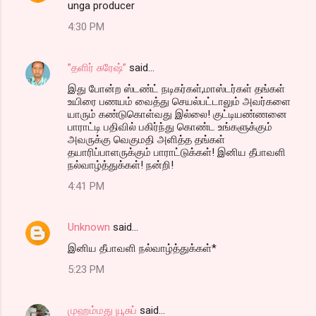
unga producer
o
4:30 PM
m
m
”தளிர் சுரேஷ்”
said…
e
இது போன்ற ஸ்டண்ட் நடிகர்கள்,மாஸ்டர்கள் தங்கள்
n
உயிரை பணயம் வைத்து செயல்பட்டாலும் அவர்களை
t
யாரும் கண்டுகொள்வது இல்லை! குட்டியண்ணனை
பாராட்டி பதிவில் பகிர்ந்து கொண்ட உங்களுக்கும்
s
அவருக்கு வெகுமதி அளித்த தங்கள்
தயாரிப்பாளருக்கும் பாராட்டுக்கள்! இனிய தீபாவளி
நல்வாழ்த்துக்கள்! நன்றி!
4:41 PM
Unknown
said…
இனிய தீபாவளி நல்வாழ்த்துக்கள்*
5:23 PM
முஹம்மது யூசுப்
said…