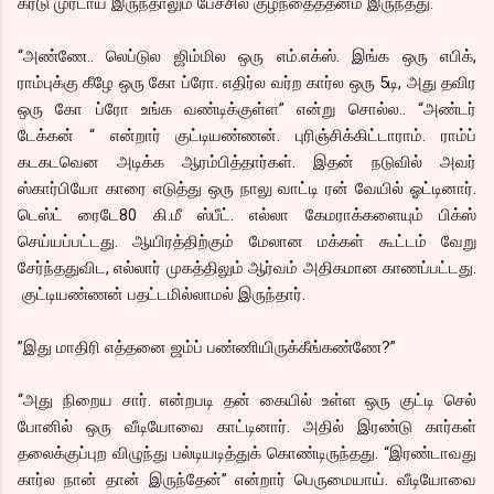
கரடு முரடாய் இருந்தாலும் பேச்சில் குழந்தைத்தனம் இருந்தது.
“அண்ணே.. லெப்டுல ஜிம்மில ஒரு எம்.எக்ஸ். இங்க ஒரு எபிக்,
ராம்புக்கு கீழே ஒரு கோ ப்ரோ. எதிர்ல வர்ற கார்ல ஒரு 5டி, அது தவிர
ஒரு கோ ப்ரோ உங்க வண்டிக்குள்ள” என்று சொல்ல.. “அண்டர்
டேக்கன் “ என்றார் குட்டியண்ணன். புரிஞ்சிக்கிட்டாராம். ராம்ப்
கடகடவென அடிக்க ஆரம்பித்தார்கள். இதன் நடுவில் அவர்
ஸ்கார்பியோ காரை எடுத்து ஒரு நாலு வாட்டி ரன் வேயில் ஓட்டினார்.
டெஸ்ட் ரைடே80 கி.மீ ஸ்பீட். எல்லா கேமராக்களையும் பிக்ஸ்
செய்யப்பட்டது. ஆயிரத்திற்கும் மேலான மக்கள் கூட்டம் வேறு
சேர்ந்ததுவிட, எல்லார் முகத்திலும் ஆர்வம் அதிகமான காணப்பட்டது.
குட்டியண்ணன் பதட்டமில்லாமல் இருந்தார்.
”இது மாதிரி எத்தனை ஜம்ப் பண்ணியிருக்கீங்கண்ணே?”
“அது நிறைய சார். என்றபடி தன் கையில் உள்ள ஒரு குட்டி செல்
போனில் ஒரு வீடியோவை காட்டினார். அதில் இரண்டு கார்கள்
தலைக்குப்புற விழுந்து பல்டியடித்துக் கொண்டிருந்தது. “இரண்டாவது
கார்ல நான் தான் இருந்தேன்” என்றார் பெருமையாய். வீடியோவை