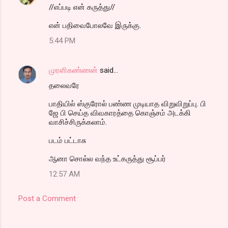
//எப்படி என் கருத்து//
என் பதிவைபோலவே இருக்கு.
5:44 PM
முரளிகண்ணன்
said…
தலைவரே
பாதியில் ஸ்குரோல் பண்ண முடியாத விறுவிறுப்பு. பி
ஜே பி செய்த விவகாரத்தை கொஞ்சம் அடக்கி
வாசிச்சிருக்கலாம்.
படம் பட்டாசு
ஆனா சொல்ல வந்த உட்கருத்து சூப்பர்
12:57 AM
Post a Comment