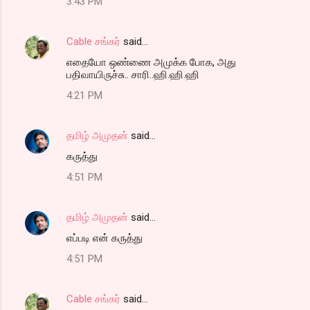
m
3:43 PM
e
n
Cable சங்கர்
said…
t
எதையோ ஒண்ணை அமுக்க போக, அது
பதிவாயிருச்சு.. சாரி..ஹி.ஹி.ஹி
s
4:21 PM
தமிழ் அமுதன்
said…
கருத்து
4:51 PM
தமிழ் அமுதன்
said…
எப்படி என் கருத்து
4:51 PM
Cable சங்கர்
said…