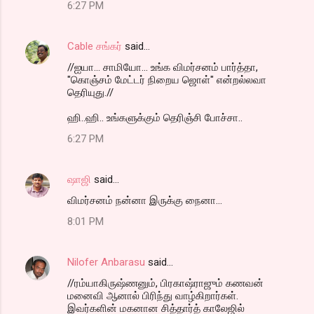
6:27 PM
Cable சங்கர்
said…
//ஐயா... சாமியோ... உங்க விமர்சனம் பார்த்தா,
"கொஞ்சம் மேட்டர் நிறைய ஜொள்" என்றல்லவா
தெரியுது.//
ஹி..ஹி.. உங்களுக்கும் தெரிஞ்சி போச்சா..
6:27 PM
ஷாஜி
said…
விமர்சனம் நன்னா இருக்கு நைனா...
8:01 PM
Nilofer Anbarasu
said…
//ரம்யாகிருஷ்ணனும், பிரகாஷ்ராஜும் கணவன்
மனைவி ஆனால் பிரிந்து வாழ்கிறார்கள்.
இவர்களின் மகனான சித்தார்த் காலேஜில்