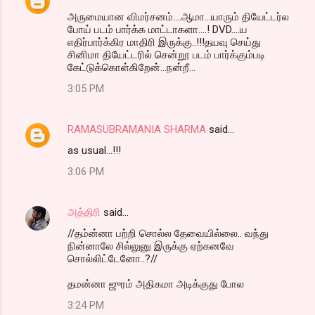
அருமையான விமர்சனம்....ஆமா...யாரும் தியேட்டர்ல
போய் படம் பார்க்க மாட்டாகளா....! DVD....ய
எதிர்பார்க்கிர மாதிரி இருக்கு..!!!தயவு செய்து
சினிமா தியேட்டரில் சென்றூ படம் பார்க்கும்படி
கேட்டுக்கொள்கிறேன்...நன்றீ...
3:05 PM
RAMASUBRAMANIA SHARMA
said…
as usual...!!!
3:06 PM
அத்திரி
said…
//தம்ன்னா பற்றி சொல்ல தேவையில்லை.. வந்து
நின்னாலே சில்லுனு இருக்கு ஏற்கனவே
சொல்லிட்டேனோ..?//
தமன்னா ஜுரம் அதிகமா அடிக்குது போல
3:24 PM