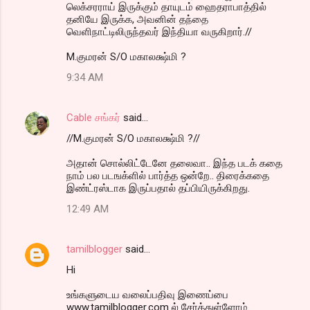
லெக்சரராய் இருக்கும் தாயுடம் ஹைதராபாத்தில்
தனியே இருக்க, அவனின் தந்தை
வெளிநாட்டிலிருந்தவர் இந்தியா வருகிறார்.//
M.குமரன் S/O மகாலக்ஷ்மி ?
9:34 AM
Cable சங்கர்
said…
//M.குமரன் S/O மகாலக்ஷ்மி ?//
அதான் சொல்லிட்டேனே தலைவா.. இந்த படக் கதை
நாம் பல படஙக்ளில் பார்த்த ஒன்றே.. திரைக்கதை
இண்ட்ரஸ்டாக இருப்பதால் தப்பியிருக்கிறது.
12:49 AM
tamilblogger
said…
Hi
உங்களுடைய வலைப்பதிவு இணைப்பை
www.tamilblogger.com ல் சேர்த்துள்ளோம்.