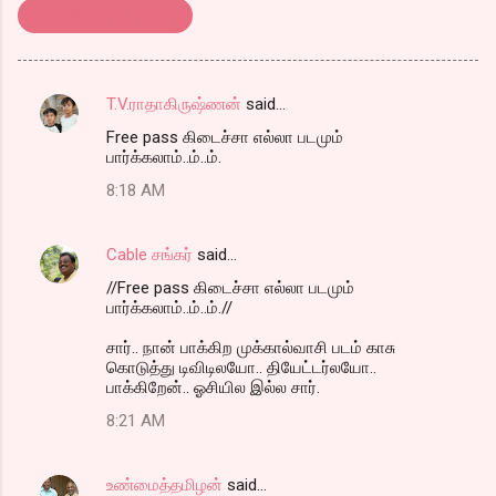
telugucinema.. review
T.V.ராதாகிருஷ்ணன்
said…
C
Free pass கிடைச்சா எல்லா படமும்
o
பார்க்கலாம்..ம்..ம்.
m
8:18 AM
m
e
Cable சங்கர்
said…
n
//Free pass கிடைச்சா எல்லா படமும்
t
பார்க்கலாம்..ம்..ம்.//
s
சார்.. நான் பாக்கிற முக்கால்வாசி படம் காசு
கொடுத்து டிவிடிலயோ.. தியேட்டர்லயோ..
பாக்கிறேன்.. ஓசியில இல்ல சார்.
8:21 AM
உண்மைத்தமிழன்
said…