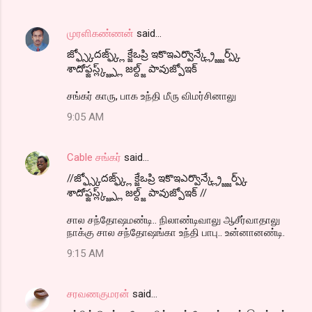
முரளிகண்ணன்
said…
జ్ఫ్స్కోదజ్ఫ్క్ల్ క్జేఒప్రి ఇకొఇఎర్వొన్క్ల్ర్జ్జేర్ప్క్
శాదోఫ్జస్ల్క్జ్ప్ల్ జల్ద్జ్ పావుజ్పోఇక్
சங்கர் காரு, பாக உந்தி மீரு விமர்சினாலு
9:05 AM
Cable சங்கர்
said…
//జ్ఫ్స్కోదజ్ఫ్క్ల్ క్జేఒప్రి ఇకొఇఎర్వొన్క్ల్ర్జ్జేర్ప్క్
శాదోఫ్జస్ల్క్జ్ప్ల్ జల్ద్జ్ పావుజ్పోఇక్ //
சால சந்தோஷமண்டி.. நிலாண்டிவாலு ஆசீர்வாதாலு
நாக்கு சால சந்தோஷங்கா உந்தி பாபு.. உன்னானண்டி.
9:15 AM
சரவணகுமரன்
said…