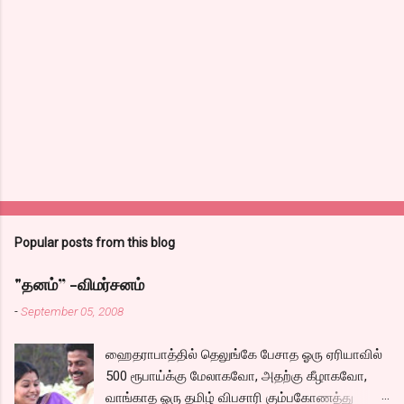
Popular posts from this blog
"தனம்” -விமர்சனம்
-
September 05, 2008
ஹைதராபாத்தில் தெலுங்கே பேசாத ஓரு ஏரியாவில்
500 ரூபாய்க்கு மேலாகவோ, அதற்கு கீழாகவோ,
வாங்காத ஓரு தமிழ் விபசாரி கும்பகோணத்து