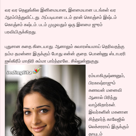
வர வர தெலுங்கில இனிமையான, இளமையான படங்கள் வர
ஆரம்பித்துவிட்டது. அப்படியான படம் தான் கொஞ்சம் இஷ்டம்
கொஞ்சம் கஷ்டம். படம் முழுவதும் ஒரு இளமை ஜுரம்
பரவியிருக்கிறது.
புதுசான கதை கிடையாது. ஆனாலும் சுவாரஸ்யமாய் தெரிவதற்கு
நம்ம தமன்னா இருக்கும் போது என்ன் குறை. பொண்ணு ஸ்டாபரரி
ஐஸ்கிரீம் மாதிரி சும்மா பார்த்தாலே.. சில்லுன்னுகுது.
ரம்யாகிருஷ்ணனும்,
பிரகாஷ்ராஜும்
கணவன் மனைவி
ஆனால் பிரிந்து
வாழ்கிறார்கள்.
இவர்களின் மகனான
சித்தார்த் காலேஜில்
லெக்சரராய் இருக்கும்
தாயுடம்