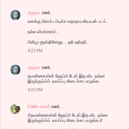
ஆதவா
said…
எனக்கு ரொம்ப பிடிச்ச கதாநாயகியயன் படம்...
நல்ல விமர்சனம்...
பிலிமு சூஸ்தினேனு..... ஹி ஹிஹி..
4:23 PM
ஆதவா
said…
தமண்ணாவின் ஹேப்பி டேஸ் இத விட நல்லா
இருக்கும்ம்ம். வாய்ப்பு கிடைச்சா பாருங்க.
4:25 PM
Cable சங்கர்
said…
//தமண்ணாவின் ஹேப்பி டேஸ் இத விட நல்லா
இருக்கும்ம்ம். வாய்ப்பு கிடைச்சா பாருங்க.//