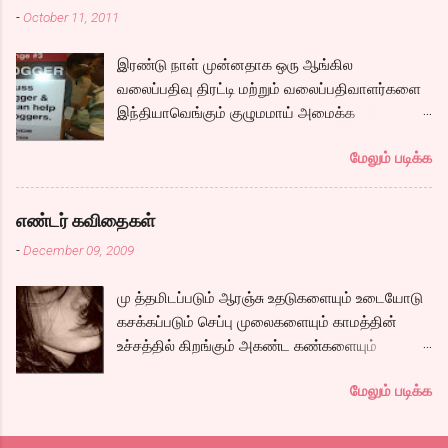
சோழர்களை தேடும் படலமும் ஆரம்பிக்கிறது.
-
October 11, 2011
கப்பலில் ஏறும் காட்சியிலிருந்து சல,சலவென ஓடும்
ஆறு போல ஓடுகிறது படம். பெரியதாய் கதை ஏதும்
இரண்டு நாள் முன்னதாக ஒரு ஆங்கில
நகராவிட்டாலும், ரீமாவின் அதிரடி கேரக்டரும்,
வலைப்பதிவு திரட்டி மற்றும் வலைப்பதிவாளர்களை
ஆண்ட்ரியாவின் அமைதியான கேரக்டரும்,
இந்தியாவெங்கும் குழுமமாய் அமைக்க
கார்த்தியின் அடாவடி, தடாலடி வெட்டி பேச்சு க...
முயற்சிக்கும் ஒரு நிறுவனம் சென்னையில் ஒரு
மேலும் படிக்க
பதிவர் சந்திப்புக்கு ஏற்பாடு செய்திருந்தது.
இவர்கள் வருடா வருடம் நடத்துவதுதான். இம்முறை
நிறைய தமிழ் வலைப்பூக்கள் நடத்துபவர்களும்
எண்டர் கவிதைகள்
கலந்து கொண்டோம்.
-
December 09, 2009
மு த்தமிடப்படும் ஆரஞ்சு உதடுகளையும் உடையோடு
கசக்கப்படும் செப்பு முலைகளையும் காமத்தின்
உச்சத்தில் கிறங்கும் அகண்ட கண்களையும்
நெகிழும் இடுப்பிலிருந்து உடைகள் நழுவுவதையும்,
மேலும் படிக்க
நீண்ட பயணமாய் வருடிச் செல்லும் பாம்புத்
தொடைகளையும், மார்பழுத்தி இறுக்கிடும் உன்
அணைப்பையும் வேறொருவன் ஆளப்போவதை