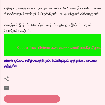
ஸ்ரீகர் பிரசாத்தின் எடிட்டிங் நச். கதையில் பெரிசாக இல்லாவிட்டாலும்
திரைக்கதையினால் தப்பியிருக்கிறார் புது இயக்குனர் கிஷோகுமார்.
கொஞ்சம் இஷ்டம்.. கொஞ்சம் கஷ்டம் - நிறைய இஷ்டம்.. ரொம்ப
கொஞ்சமே கஷ்டம்..
Blogger Tips -
நிதர்சன கதைகள்-4- நண்டு என்கிற சிறுகதை/span> பத
உங்கள் ஓட்டை தமிழ்மணத்திலும், த்மிலிஷிலும் குத்துங்க.. எசமான்
குத்துங்க..
Konchem istam konchem kastam