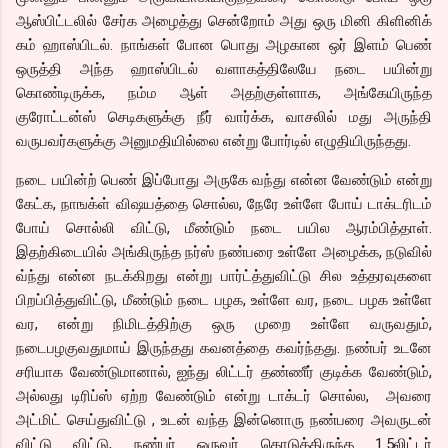
ஆஸ்பிட்டலில் சேர்க அழைத்து சென்றோம் அது ஒரு மினி கிளினிக்
கம் ஹாஸ்பிடல். நாங்கள் போன பொது அழகான ஒர் இளம் பெண்
ஒருத்தி அந்த ஹாஸ்பிடல் வளாகத்திலேயே நடை பயின்று
கொண்டிருக்க, நம்ம ஆள் அதற்குள்ளாக, அங்கேயிருந்த
குரோட்டன்ஸ் செடிகளுக்கு நீர் வார்க்க, வாசலில் மது அருந்தி
வருபவர்களுக்கு அனுமதியில்லை என்று போர்டில் எழுதியிருந்தது.
நடை பயின்ற் பெண் இப்போது அருகே வந்து என்ன வேண்டும் என்று
கேட்க, நாஙக்ள் விஷயத்தை சொல்ல, நேரே உள்ளே போய் டாக்டரிடம்
போய் சொல்லி விட்டு, மீண்டும் நடை பயில ஆரம்பித்தாள்.
இதற்கிடையில் அங்கிருந்த நர்ஸ் நண்பரை உள்ளே அழைக்க, நடுவில்
வ்ந்து என்ன நடக்கிறது என்று பார்ட்த்துவிட்டு சில உத்தரவுகளை
பிறப்பித்துவிட்டு, மீண்டும் நடை பழக, உள்ளே வர, நடை பழக உள்ளே
வர, என்று நிமிடத்திற்கு ஒரு முறை உள்ளே வருவதும்,
நடைபழகுவதுமாய் இருந்தது கவனத்தை கவர்ந்தது. நண்பர் உடனே
சரியாக வேண்டுமானால், ஐந்து லிட்டர் தண்ணீர் குடிக்க வேண்டும்,
அல்லது டிரிப்ஸ் ஏற்ற வேண்டும் என்று டாக்டர் சொல்ல, அவரை
அட்மிட் செய்துவிட்டு , உடன் வந்த இன்னொரு நண்பரை அவருடன்
விட்டு விட்டு, நண்பர் ஒருவர் கொடுத்திருந்த 1.5லிட்டர்