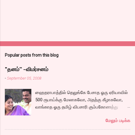
Popular posts from this blog
"தனம்” -விமர்சனம்
-
September 05, 2008
ஹைதராபாத்தில் தெலுங்கே பேசாத ஓரு ஏரியாவில்
500 ரூபாய்க்கு மேலாகவோ, அதற்கு கீழாகவோ,
வாங்காத ஓரு தமிழ் விபசாரி கும்பகோணத்து
அக்ரஹாரத்தின் வீட்டில் மருமகளாக
மேலும் படிக்க
வாழ்கைபடுகிறாள். அவளுடய வாழ்கை எப்படி
அமைந்தது? என்ற ஓரு நல்ல லைனை , சங்கீதா