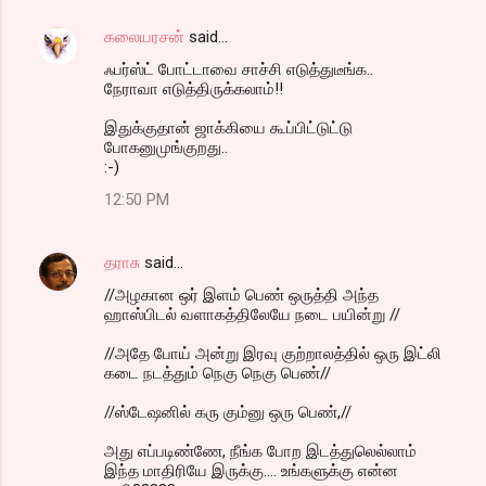
கலையரசன்
said…
ஃபர்ஸ்ட் போட்டாவை சாச்சி எடுத்துடீங்க..
நேராவா எடுத்திருக்கலாம்!!
இதுக்குதான் ஜாக்கியை கூப்பிட்டுட்டு
போகனுமுங்குறது..
:-)
12:50 PM
தராசு
said…
//அழகான ஒர் இளம் பெண் ஒருத்தி அந்த
ஹாஸ்பிடல் வளாகத்திலேயே நடை பயின்று //
//அதே போய் அன்று இரவு குற்றாலத்தில் ஒரு இட்லி
கடை நடத்தும் நெகு நெகு பெண்//
//ஸ்டேஷனில் கரு கும்னு ஒரு பெண்,//
அது எப்படிண்ணே, நீங்க போற இடத்துலெல்லாம்
இந்த மாதிரியே இருக்கு.... உங்களுக்கு என்ன