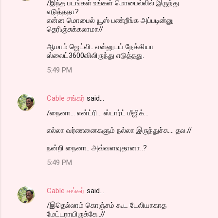
/இந்த படங்கள் உங்கள் மொபைல்லில் இருந்து
எடுத்ததா?
என்ன மொபைல் யூஸ் பண்றீங்க அப்படின்னு
தெரிஞ்சுக்கலாமா//
ஆமாம் ஜெட்லி.. என்னுடய் நேக்கியா
ஸ்லைட்3600விலிருந்து எடுத்தது.
5:49 PM
Cable சங்கர்
said…
/நைனா... என்ட்ரி... ஸ்டார்ட் மீஜிக்...
எல்லா வர்ணனைகளும் நல்லா இருந்துச்சு.... தல.//
நன்றி நைனா.. அவ்வளவுதானா..?
5:49 PM
Cable சங்கர்
said…
/இதெல்லாம் கொஞ்சம் கூட டேலியாகாத
மேட்டராயிருக்கே..//