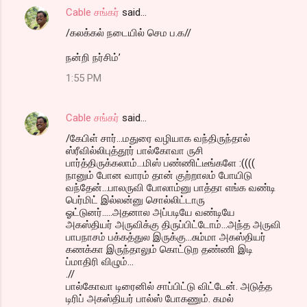
Cable சங்கர்
said…
/கலக்கல் நடையில் செம ப.க//
நன்றி நர்சிம்’
1:55 PM
Cable சங்கர்
said…
/கேபிள் சார்...மதுரை வழியாக வந்திருந்தால்
ஸ்ரீவில்லிபுத்தூர் பால்கோவா ருசி
பார்த்திருக்கலாம்...மிஸ் பண்ணிட்டீங்களே :((((
நானும் போன வாரம் தான் குற்றாலம் போயிடு
வந்தேன்...பாலருவி போலாம்னு பாத்தா எங்க வண்டி
பெர்மிட் இல்லன்னு சொல்லிட்டாரு
ஓட்டுனர்.....அதனால அப்படியே வண்டியே
அகஸ்தியர் அருவிக்கு திருப்பிட்டோம்...அந்த அருவி
பாபநாசம் பக்கத்துல இருக்கு...சும்மா அகஸ்தியர்
கணக்கா இருந்தாலும் கொட்டுற தண்ணி இடி
ப்மாதிரி விழும்...
.//
பால்கோவா டிரைனில் சாப்பிட்டு விட்டேன். அடுத்த
டிரிப் அகஸ்தியர் பால்ஸ் போகணும். கமல்