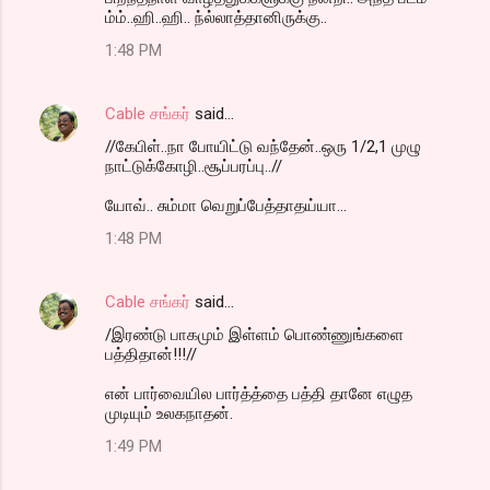
ம்ம்..ஹி..ஹி.. ந்ல்லாத்தானிருக்கு..
1:48 PM
Cable சங்கர்
said…
//கேபிள்..நா போயிட்டு வந்தேன்..ஒரு 1/2,1 முழு
நாட்டுக்கோழி..சூப்பரப்பு..//
யோவ்.. சும்மா வெறுப்பேத்தாதய்யா...
1:48 PM
Cable சங்கர்
said…
/இரண்டு பாகமும் இள்ளம் பொண்ணுங்களை
பத்திதான்!!!//
என் பார்வையில பார்த்த்தை பத்தி தானே எழுத
முடியும் உலகநாதன்.
1:49 PM