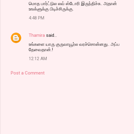
மொத பார்ட்டுல லவ் ஸ்டோரி இருந்திச்சு.. அதான்
உஙக்ளுக்கு பிடிச்சிருக்கு.
4:48 PM
Thamira
said…
உங்களை யாரு குருவாயூர்ல வரச்சொன்னது.. அப்ப
தேவைதான்.!
12:12 AM
Post a Comment