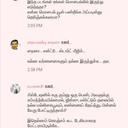
இந்த படங்கள் உங்கள் மொபைல்லில் இருந்து
எடுத்ததா?
என்ன மொபைல் யூஸ் பண்றீங்க அப்படின்னு
தெரிஞ்சுக்கலாமா?
2:05 PM
நையாண்டி நைனா
said…
நைனா... என்ட்ரி... ஸ்டார்ட் மீஜிக்...
எல்லா வர்ணனைகளும் நல்லா இருந்துச்சு.... தல.
2:58 PM
க.பாலாசி
said…
//ஸ்டேஷனில் கரு கும்னு ஒரு பெண், அவளுக்கு
சம்மந்த்மேயில்லாமல், ஜீன்ஸு, டீச்ர்ட்டும் தலையில்
நல்ல மல்லிகைபூவும், எண்ணைய் தேய்த்து, பின்னல்
வேறு போட்டிருந்தாள்//
இதெல்லாம் கொஞ்சம் கூட டேலியாகாத
மேட்டராயிருக்கே...