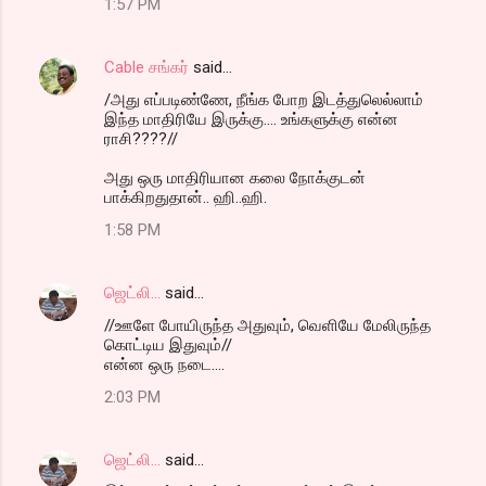
1:57 PM
Cable சங்கர்
said…
/அது எப்படிண்ணே, நீங்க போற இடத்துலெல்லாம்
இந்த மாதிரியே இருக்கு.... உங்களுக்கு என்ன
ராசி????//
அது ஒரு மாதிரியான கலை நோக்குடன்
பாக்கிறதுதான்.. ஹி..ஹி.
1:58 PM
ஜெட்லி...
said…
//ஊளே போயிருந்த அதுவும், வெளியே மேலிருந்த
கொட்டிய இதுவும்//
என்ன ஒரு நடை....
2:03 PM
ஜெட்லி...
said…