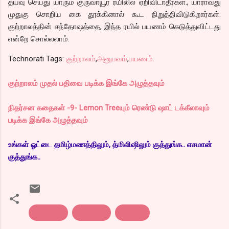
தயவு செய்து யாரும் குருவாயூர் ரயிலில் ஏறிவிடாதீர்கள்., யாராவது
முதுகு சொறிய கை தூக்கினால் கூட நிறுத்திவிடுகிறார்கள்.
குற்றாலத்தின் சந்தோஷத்தை, இந்த ரயில் பயணம் கெடுத்துவிட்டது
என்றே சொல்லலாம்.
Technorati Tags:
குற்றாலம்
,
அனுபவம்
,
பயணம்.
குற்றாலம் முதல் பதிவை படிக்க இங்கே அழுத்தவும்
நிதர்சன கதைகள் -9- Lemon Treeயும் ரெண்டு ஷாட் டக்கீலாவும்
படிக்க இங்கே அழுத்தவும்
உங்கள் ஓட்டை தமிழ்மணத்திலும், த்மிலிஷிலும் குத்துங்க.. எசமான்
குத்துங்க..
அனுபவம்
குற்றாலம்
பயணம்.