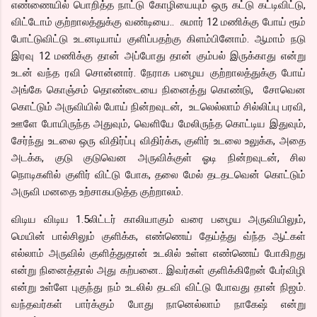
எண்ணையில் பொறித்த நாட்டு கோழியையும் ஒரு கட்டு கட்டிவிட்டு,
விட்டோம் குற்றாலத்துக்கு வண்டியை.. சுமார் 12 மணிக்கு போய் ரூம்
போட்டுவிட்டு உடனடியாய் குளிப்பதற்கு கிளம்பினோம். ஆமாம் நடு
இரவு 12 மணிக்கு தான் அப்போது தான் கும்பல் இருக்காது என்று
உடன் வந்த ரவி சொன்னார். நேராக பழைய குற்றாலத்துக்கு போய்
அங்கே கொஞ்சம் தொண்டையை நினைத்து கொண்டு, சோவென
கொட்டும் அருவியில் போய் நின்றவுடன், உடலெல்லாம் சில்லிப்பு பரவி,
ஊளே போயிருந்த அதுவும், வெளியே மேலிருந்த கொட்டிய இதுவும்,
சேர்ந்து உடலை ஒரு விதிர்ப்பு விதிர்க்க, குளிர் உடலை உலுக்க, அதை
அடக்க, குடு குடுவென அருவிக்குள் ஓடி நின்றவுடன், சில
நொடிகளில் குளிர் விட்டு போக, தலை மேல் தடதடவென் கொட்டும்
அருவி மனதை உற்சாகபடுத்த குற்றாலம்.
விடிய விடிய 1.5லிட்டர் காலியாகும் வரை பழைய அருவியிலும்,
மெயின் பால்சிலும் குளிக்க, எண்ணெய் தேய்த்து வ்ந்த ஆட்கள்
எல்லாம் அருவில் குளித்துதான் உடலில் உள்ள எண்ணெய் போகிறது
என்று நினைத்தால் அது கற்பனை.. இவர்கள் குளிக்கிறேன் பேர்விழி
என்று உள்ளே புகுந்து நம் உடலில் தடவி விட்டு போவது தான் நிஜம்.
வந்தவர்கள் பார்க்கும் போது நானெல்லாம் நாகேஷ் என்று