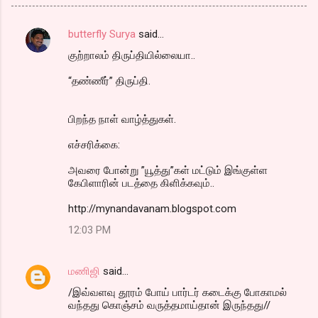
butterfly Surya
said…
C
குற்றாலம் திருப்தியில்லையா..
o
m
“தண்ணீர்” திருப்தி.
m
பிறந்த நாள் வாழ்த்துகள்.
e
n
எச்சரிக்கை:
t
அவரை போன்று ”யூத்து”கள் மட்டும் இங்குள்ள
s
கேபிளாரின் படத்தை கிளிக்கவும்..
http://mynandavanam.blogspot.com
12:03 PM
மணிஜி
said…
/இவ்வளவு தூரம் போய் பார்டர் கடைக்கு போகாமல்
வந்தது கொஞ்சம் வருத்தமாய்தான் இருந்தது//