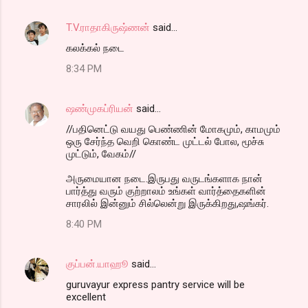
T.V.ராதாகிருஷ்ணன்
said…
கலக்கல் நடை
8:34 PM
ஷண்முகப்ரியன்
said…
//பதினெட்டு வயது பெண்ணின் மோகமும், காமமும்
ஒரு சேர்ந்த வெறி கொண்ட முட்டல் போல, மூச்சு
முட்டும், வேகம்//
அருமையான நடை.இருபது வருடங்களாக நான்
பார்த்து வரும் குற்றாலம் உங்கள் வார்த்தைகளின்
சாரலில் இன்னும் சில்லென்று இருக்கிறது,ஷங்கர்.
8:40 PM
குப்பன்.யாஹூ
said…
guruvayur express pantry service will be
excellent