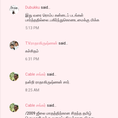
Dubukku
said…
இது வரை ரொம்ப கன்னடப் படங்கள்
பார்த்ததில்லை..பகிர்ந்துகொணடமைக்கு மிக்க
5:13 PM
T.V.ராதாகிருஷ்ணன்
said…
கச்சிதம்
6:31 PM
Cable சங்கர்
said…
நன்றி ராதாகிருஷ்ணன் சார்.
8:25 AM
Cable சங்கர்
said…
/2009 ஜீலை மாதத்திற்கான சிறந்த தமிழ்
பொழுதுபோக்கு வலைப்பதிவுக்கான விருது