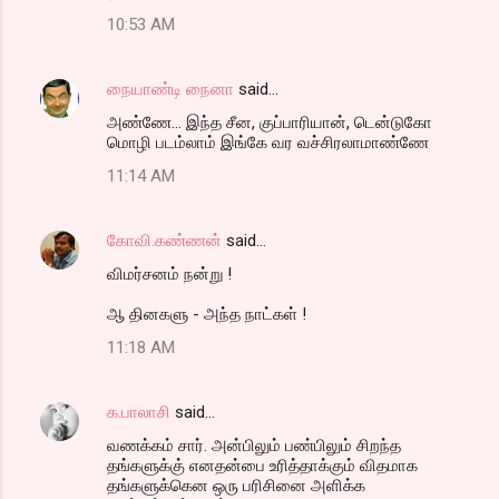
10:53 AM
நையாண்டி நைனா
said…
அண்ணே... இந்த சீன, குப்பாரியான், டென்டுகோ
மொழி படம்லாம் இங்கே வர வச்சிரலாமாண்ணே
11:14 AM
கோவி.கண்ணன்
said…
விமர்சனம் நன்று !
ஆ தினகளு - அந்த நாட்கள் !
11:18 AM
க.பாலாசி
said…
வணக்கம் சார். அன்பிலும் பண்பிலும் சிறந்த
தங்களுக்கு் எனதன்பை உரித்தாக்கும் விதமாக
தங்களுக்கென ஒரு பரிசினை அளிக்க