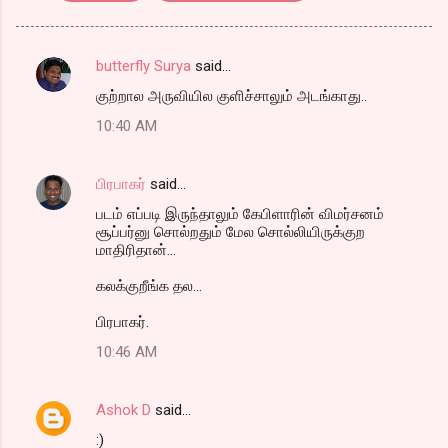
butterfly Surya
said…
C
குற்றால அருவியில குளிச்சாலும் அடங்காது..
o
10:40 AM
m
m
பிரபாகர்
said…
e
படம் எப்படி இருந்தாலும் கேபிளாரின் விமர்சனம்
n
சூப்பர்னு சொல்றதும் மேல சொல்லியிருக்குற
t
மாதிரிதான்...
s
கலக்குறீங்க தல...
பிரபாகர்.
10:46 AM
Ashok D
said…
:)