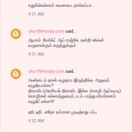
எதுக்கெல்லாம் கவலைபடறாங்கப்பா..
9:31 AM
shortfilmindia.com
said…
ஆமாம். வேர்ல்ட் ஆப் ராஜ்கே. நன்றி உங்கள்
வருகைக்கும் கருத்துக்கும்
9:31 AM
shortfilmindia.com
said…
/கன்னடம் தான் எழுதாம இருந்தீங்க. அதுவும்
எழுதியாச்சா?
திராவிட(அரசியல் திராவிட இல்ல. மொழி ஆய்வுபடி)
மொழிகள் எல்லாத்துலயும் படம் பாத்து விமர்சனம்
எழுதிட்டீங்க!//
ஹி..ஹி.. ஏதோ நம்மாள முடிஞ்சது பப்பு
9:32 AM