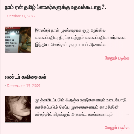
அழைக்கப்படும் கார்த்தி. இவர்களுடன் நம்முடய
நாம் ஏன் தமிழ் ப்ளாகர்களுக்கு உதவக்கூடாது?.
சோழர்களை தேடும் படலமும் ஆரம்பிக்கிறது.
-
October 11, 2011
கப்பலில் ஏறும் காட்சியிலிருந்து சல,சலவென ஓடும்
ஆறு போல ஓடுகிறது படம். பெரியதாய் கதை ஏதும்
இரண்டு நாள் முன்னதாக ஒரு ஆங்கில
நகராவிட்டாலும், ரீமாவின் அதிரடி கேரக்டரும்,
வலைப்பதிவு திரட்டி மற்றும் வலைப்பதிவாளர்களை
ஆண்ட்ரியாவின் அமைதியான கேரக்டரும்,
இந்தியாவெங்கும் குழுமமாய் அமைக்க
கார்த்தியின் அடாவடி, தடாலடி வெட்டி பேச்சு க...
முயற்சிக்கும் ஒரு நிறுவனம் சென்னையில் ஒரு
மேலும் படிக்க
பதிவர் சந்திப்புக்கு ஏற்பாடு செய்திருந்தது.
இவர்கள் வருடா வருடம் நடத்துவதுதான். இம்முறை
நிறைய தமிழ் வலைப்பூக்கள் நடத்துபவர்களும்
எண்டர் கவிதைகள்
கலந்து கொண்டோம்.
-
December 09, 2009
மு த்தமிடப்படும் ஆரஞ்சு உதடுகளையும் உடையோடு
கசக்கப்படும் செப்பு முலைகளையும் காமத்தின்
உச்சத்தில் கிறங்கும் அகண்ட கண்களையும்
நெகிழும் இடுப்பிலிருந்து உடைகள் நழுவுவதையும்,
மேலும் படிக்க
நீண்ட பயணமாய் வருடிச் செல்லும் பாம்புத்