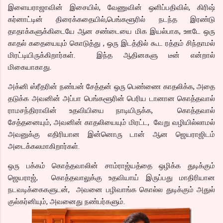
இளையராஜாவின் இசையில், வேணுவின் ஒளிப்பதிவில், கிரிஷ்
கர்னாட்டின் திரைக்கதையில்,பெங்களூரில் நடந்த இரண்டு
தாதாக்களுக்கிடையே ஆன சண்டையை மிக இயல்பாக, ஊடே ஒரு
காதல் கதையையும் கொடுத்து , ஒரு இடத்தில் கூட ரத்தம் சிந்தாமல்
மிரட்டியிருக்கிறார்கள். இந்த ஆதினகளு டீன் என்றால்
மிகையாகாது.
அக்னி ஸ்ரீதரின் நண்பன் சேத்தன் ஒரு பெண்ணை காதலிக்க, அதை
தடுக்க அவனின் அப்பா பெங்களூரின் பெரிய டானான கொத்தவால்
ராமசந்திராவின் உதவியியை நாடியிருக்க, கொத்தவால்
சேத்தனையும், அவனின் காதலியையும் மிரட்ட, வேறு வழியில்லாமல்
அவனுக்கு எதிரியான இன்னொரு டான் ஆன ஜெயராஜிடம்
அடைக்கலமாகிறார்கள்.
ஒரு பக்கம் கொத்தவாலின் சாம்ராஜ்யத்தை ஒழிக்க துடிக்கும்
ஜெயராஜ், கொத்தவாலுக்கு உதவியாய் இருப்பது மாதிரியான
நடவடிக்கைகளுடன், அவனை பழிவாங்க கொல்ல துடிக்கும் அதுல்
குல்கர்னியும், அவனைது நண்பர்களும்.