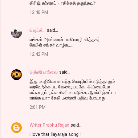
கிரிஷ் கர்னாட் - ரசிக்கத் தகுந்தவர்
12:40 PM
ஜெட்லி...
said…
எங்கள் அண்ணன் பலமொழி வித்தகர்
கேபிள் சங்கர் வாழ்க.....
12:42 PM
அக்னி பார்வை
said…
இது மாதிரியான எந்த மொழியில் எடுத்தாலும்
வரவேற்க்க பட வேண்டியட்தே.. அய்யையோ
எல்லாரும் நல்ல சினிமா எடுக்க ஆரம்பிஞ்சுட்டா
நாங்க யார கேலி பண்ணி பதிவு போடறது
2:01 PM
Writer Prabhu Rajan
said…
i love that Ilayaraja song :