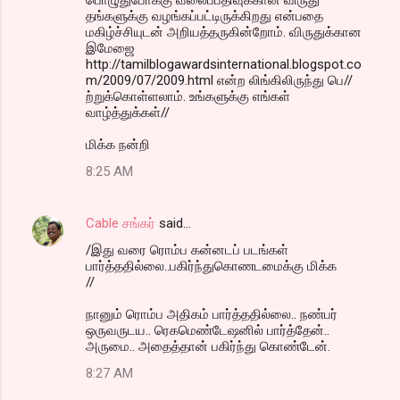
தங்களுக்கு வழங்கப்பட்டிருக்கிறது என்பதை
மகிழ்ச்சியுடன் அறியத்தருகின்றோம். விருதுக்கான
இமேஜை
http://tamilblogawardsinternational.blogspot.co
m/2009/07/2009.html என்ற லிங்கிலிருந்து பெ//
ற்றுக்கொள்ளலாம். உங்களுக்கு எங்கள்
வாழ்த்துக்கள்//
மிக்க நன்றி
8:25 AM
Cable சங்கர்
said…
/இது வரை ரொம்ப கன்னடப் படங்கள்
பார்த்ததில்லை..பகிர்ந்துகொணடமைக்கு மிக்க
//
நானும் ரொம்ப அதிகம் பார்த்ததில்லை.. நண்பர்
ஒருவருடய.. ரெகமெண்டேஷனில் பார்த்தேன்..
அருமை.. அதைத்தான் பகிர்ந்து கொண்டேன்.
8:27 AM