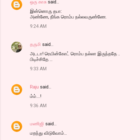
ஒரு காசு
said…
t
இன்னொரு தபா:
s
அண்ணே, நீங்க ரொம்ப நல்லவருண்ணே.
9:24 AM
தருமி
said…
அடடா! ரெயின்கோட் ரொம்ப நல்லா இருந்ததே ..
பிடிச்சிதே ...
9:33 AM
Raju
said…
ம்ம்....!
9:36 AM
மணிஜி
said…
மறந்து விடுவோம்...