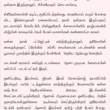
நன்றாக இருந்தாலும், சிச்சுவேஷம் செம காமெடி.
ஸ்ரீதேவிகாவின் நடிப்பு குறிப்பிடத்தக்கது. காதலியாய் வரும் போதை
விட, இனொருவன் மனைவியாய் தான் நன்றாக இருப்பதாய்
நாடகமாடும் கேரக்டரில் மின்னுகிறார். க்ளைமாக்ஸில் தாஜ்மகாலில்
விஜ்யின் காலடியில் அவர் பேசும் வசனங்கள் கண்ணாம்பா காலம்
என்ன தான் பட்ஜெட்டில் எடுத்திருந்தாலும், ஹீரோவின்
காலருக்குஷாட் ப்ரேக்கில் கர்சீப் வைக்காமல் பாடல்களில் காலர்
பூராவும் முகத்தில் இருக்கும் பேன்கேக் தெரிய ஆடுவது கொடூரம்.
பாடல்கள் ஏராளம். கவிஞர் படமல்லவா. ஆனா முடியல.. க்ளைமாக்ஸ்
எஸ்.பி.பி.. பாடல் மட்டும் இதம்.
ஒளிப்பதிவு, இயக்கம், ஜீவன்.. இவர் பிரகாஷ்ராஜ் தயாரிப்பில்
இயக்கும் மயில் படத்துக்காக காத்திருக்கும் வேளையில் என்ன
கஷ்டமோ தெரியவில்லை.. நிறைய இடங்களில்
கோட்டைவிட்டிருக்கிறார். ஆனால் அருமையான ஒளிப்பதிவு. அதில்
குறையொன்றுமில்லை. நடிக்கவும் செய்திருக்கிறார். ஹீரோவின்
டெல்லி நண்பராய். ஆனால் இவர்கள் தமிழ் பற்றி பேசும் போது..