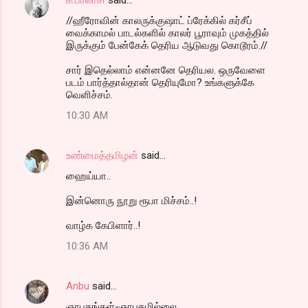
//ஹீரோவின் காலருக்குஷாட் ப்ரேக்கில் கர்சீப்
வைக்காமல் பாடல்களில் காலர் பூராவும் முகத்தில்
இருக்கும் பேன்கேக் தெரிய ஆடுவது கொடூரம்.//
சார் இதெல்லாம் என்னனே தெரியல. ஒருவேளை
படம் பார்த்தால்தான் தெரியுமோ? உங்களுக்கே
வெளிச்சம்.
10:30 AM
உண்மைத்தமிழன்
said…
ஹைய்யா..
இன்னொரு நூறு ரூபா மிச்சம்..!
வாழ்க கேபிளார்..!
10:36 AM
Anbu
said…
ஞாபகங்கள்-ஞாபகமில்லை