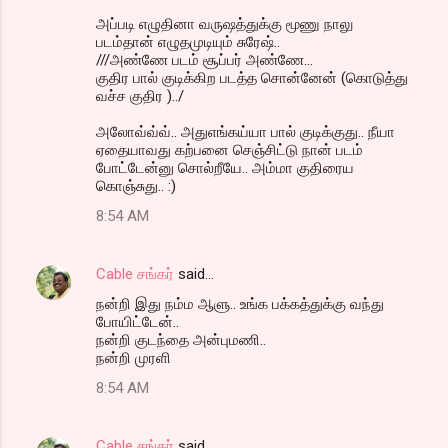
அப்படி எழுதினா வருஷத்துக்கு மூணு நாலு
படம்தான் எழுதமுடியும் சுரேஷ்..
///அண்ணே படம் சூப்பர் அண்ணே...
குதிர பால் குடிக்கிற படத்த சொன்னேன் (கொடுத்து
வச்ச குதிர )../
அலோவ்வ்வ்.. அதுஎங்கய்யா பால் குடிக்குது.. நீயா
ஏதையாவது கற்பனை செஞ்சிட்டு நான் படம்
போட்டேன்னு சொல்றீயே.. அம்மா குதிரைய
கொஞ்சுது.. :)
8:54 AM
Cable சங்கர்
said…
நன்றி இது நம்ம ஆளு.. உங்க பக்கத்துக்கு வந்து
போயிட்டேன்..
நன்றி குடந்தை அன்புமணி..
நன்றி முரளி
8:54 AM
Cable சங்கர்
said…