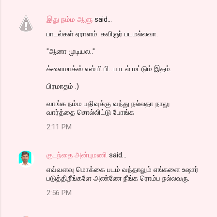
இது நம்ம ஆளு
said…
பாடல்கள் ஏராளம். கவிஞர் படமல்லவா.
"ஆனா முடியல.."
க்ளைமாக்ஸ் எஸ்.பி.பி.. பாடல் மட்டும் இதம்.
பிரமாதம் :)
வாங்க நம்ம பதிவுக்கு வந்து நல்லதா நாலு
வார்த்தை சொல்லிட்டு போங்க
2:11 PM
குடந்தை அன்புமணி
said…
எவ்வளவு மொக்கை படம் வந்தாலும் எங்களை உஷார்
படுத்திறீங்களே அண்ணே நீங்க ரொம்ப நல்லவரு.
2:56 PM