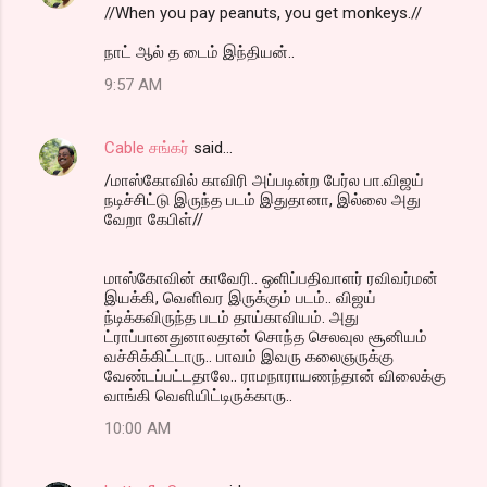
//When you pay peanuts, you get monkeys.//
நாட் ஆல் த டைம் இந்தியன்..
9:57 AM
Cable சங்கர்
said…
/மாஸ்கோவில் காவிரி அப்படின்ற பேர்ல பா.விஜய்
நடிச்சிட்டு இருந்த படம் இதுதானா, இல்லை அது
வேறா கேபிள்//
மாஸ்கோவின் காவேரி.. ஒளிப்பதிவாளர் ரவிவர்மன்
இயக்கி, வெளிவர இருக்கும் படம்.. விஜய்
ந்டிக்கவிருந்த படம் தாய்காவியம். அது
ட்ராப்பானதுனாலதான் சொந்த செலவுல சூனியம்
வச்சிக்கிட்டாரு.. பாவம் இவரு கலைஞருக்கு
வேண்டப்பட்டதாலே.. ராமநாராயணந்தான் விலைக்கு
வாங்கி வெளியிட்டிருக்காரு..
10:00 AM