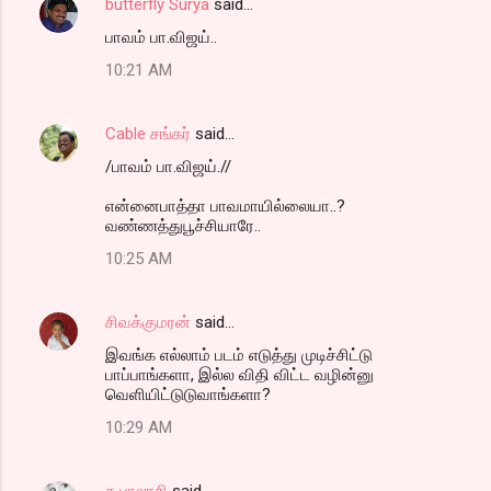
butterfly Surya
said…
பாவம் பா.விஜய்..
10:21 AM
Cable சங்கர்
said…
/பாவம் பா.விஜய்.//
என்னைபாத்தா பாவமாயில்லையா..?
வண்ணத்துபூச்சியாரே..
10:25 AM
சிவக்குமரன்
said…
இவங்க எல்லாம் படம் எடுத்து முடிச்சிட்டு
பாப்பாங்களா, இல்ல விதி விட்ட வழின்னு
வெளியிட்டுடுவாங்களா?
10:29 AM
க.பாலாசி
said…