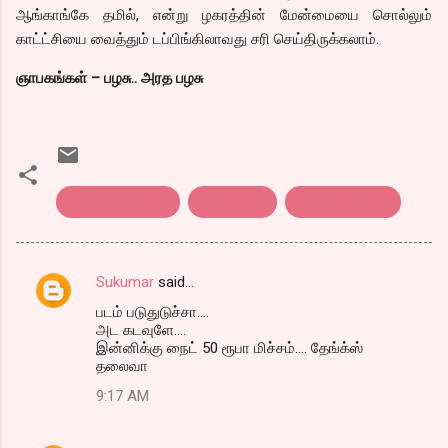
ஆங்காங்கே தமில், என்று ழகரத்தின் மேன்மையை சொல்லும்
காட்ட்சியை வைத்தும் டப்பிங்கிலாவது சரி செய்திருக்கலாம்.
ஞாபகங்கள் – பழசு.. அரத பழசு
tamil film review
ஞாபகங்கள்
திரைவிமர்சனம்
Sukumar
said…
C
படம் படுதுடுச்சா....
o
அட கடவுளே....
m
இன்னிக்கு நைட் 50 ரூபா மிச்சம்.... தேங்க்ஸ்
தலைவா
m
9:17 AM
e
n