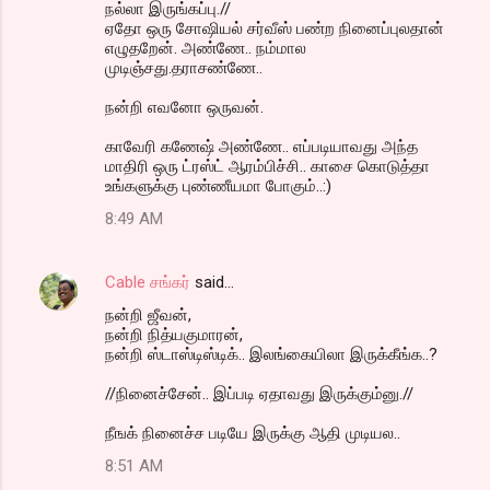
நல்லா இருங்கப்பு.//
ஏதோ ஒரு சோஷியல் சர்வீஸ் பண்ற நினைப்புலதான்
எழுதறேன். அண்ணே.. நம்மால
முடிஞ்சது.தராசண்ணே..
நன்றி எவனோ ஒருவன்.
காவேரி கணேஷ் அண்ணே.. எப்படியாவது அந்த
மாதிரி ஒரு ட்ரஸ்ட் ஆரம்பிச்சி.. காசை கொடுத்தா
உங்களுக்கு புண்ணீயமா போகும்..:)
8:49 AM
Cable சங்கர்
said…
நன்றி ஜீவன்,
நன்றி நித்யகுமாரன்,
நன்றி ஸ்டாஸ்டிஸ்டிக்.. இலங்கையிலா இருக்கீங்க..?
//நினைச்சேன்.. இப்படி ஏதாவது இருக்கும்னு.//
நீஙக் நினைச்ச படியே இருக்கு ஆதி முடியல..
8:51 AM