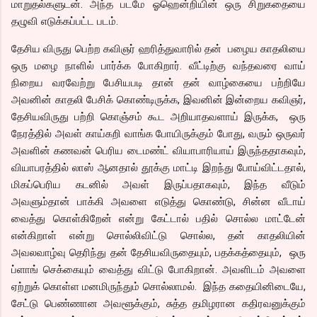
மாறுதல்களுடன். அந்த படமே ஓஹென்றியின் ஒரு சிறுகதையை
தழுவி எடுக்கப்பட்ட படம்.
தேசிய விருது பெற்ற கவிஞர் ஹரித்துவாரில் தன் பழைய காதலியை
ஒரு மழை நாளில் பார்க்க போகிறார். வீட்டிற்கு வந்தவரை வாய்
நிறைய வரவேற்று பேசியபடி தான் தன் வாழ்கையை பற்றியே
அவனின் காதலி பேசிக் கொண்டிருக்க, இவனின் இன்றைய கவிஞர்,
தேசியவிருது பற்றி கொஞ்சம் கூட அறியாதவளாய் இருக்க, ஒரு
நேரத்தில் அவள் காய்கறி வாங்க போயிருக்கும் போது, வரும் ஒருவர்
அவளின் கணவன் பெரிய டைமண்ட் வியாபாரியாய் இருந்ததாகவும்,
வியாபரத்தில் லாஸ் ஆனதால் தூக்கு மாட்டி இறந்து போய்விட்டதால்,
மிகப்பெரிய கடனில் அவள் இருப்பதாகவும், இந்த வீடும்
அவளும்தான் பாக்கி அவளை எடுத்து கொண்டு, சின்ன வீடாய்
வைத்து கொள்கிறேன் என்று கேட்டால் பதில் சொல்ல மாட்டேன்
என்கிறாள் என்று சொல்லிவிட்டு சொல்ல, தன் காதலியின்
அவலவாழ்வு தெரிந்து தன் தேசியவிருதையும், பதக்கத்தையும், ஒரு
ப்ளாங் செக்கையும் வைத்து விட்டு போகிறான். அவளிடம் அவளை
ஏற்றுக் கொள்ள மனமிருந்தும் சொல்லாமல். இந்த கதையினிடையே,
சேட்டு பெண்ணான அவளூக்கும், சுத்த தமிழரான கதிரவனுக்கும்