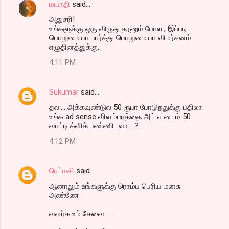
மயாதி
said…
அதுசரி!
உங்களுக்கு ஒரு விருது தரனும் போல , இப்படி
பொறுமையா பார்த்து பொறுமையா விமர்சனம்
எழுதினத்துக்கு..
4:11 PM
Sukumar
said…
தல.... அக்கவுண்டுல 50 ரூபா போடுறதுக்கு பதிலா.
உங்க ad sense விளம்பரத்தை அட் எ டைம் 50
வாட்டி க்ளிக் பண்ணிடவா....?
4:12 PM
ரெட்மகி
said…
ஆனாலும் உங்களுக்கு ரொம்ப பெரிய மனசு
அண்ணே
வளர்க உம் சேவை ....