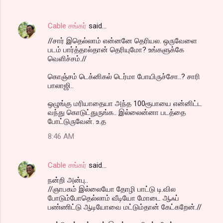
Cable சங்கர்
said…
//சார் இதெல்லாம் என்னனே தெரியல. ஒருவேளை
படம் பார்த்தால்தான் தெரியுமோ? உங்களுக்கே
வெளிச்சம்.//
கொஞ்சம் டெக்னிகல் டெர்மா போயிருச்சோ..? சாரி
பாலாஜி..
ஒழுங்கு மரியாதையா அந்த 100ரூபாயை என்னிட்ட
வந்து கொடுட்துருங்க.. இல்லைன்னா படத்தை
போட்டுருவேன். உ.த
8:46 AM
Cable சங்கர்
said…
நன்றி அன்பு..
//ஞாபகம் இல்லையோ தோழி பாட்டு டி.வில
போடும்போதெல்லாம் வீடியோ மோடை ஆஃப்
பண்ணிட்டு ஆடியோவை மட்டும்தான் கேட்கறேன்.//