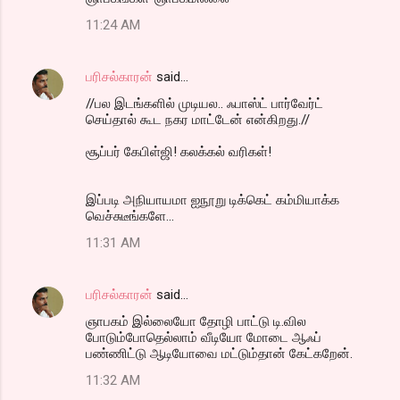
11:24 AM
பரிசல்காரன்
said…
//பல இடங்களில் முடியல.. ஃபாஸ்ட் பார்வேர்ட்
செய்தால் கூட நகர மாட்டேன் என்கிறது.//
சூப்பர் கேபிள்ஜி! கலக்கல் வரிகள்!
இப்படி அநியாயமா ஐநூறு டிக்கெட் கம்மியாக்க
வெச்சுடீங்களே...
11:31 AM
பரிசல்காரன்
said…
ஞாபகம் இல்லையோ தோழி பாட்டு டி.வில
போடும்போதெல்லாம் வீடியோ மோடை ஆஃப்
பண்ணிட்டு ஆடியோவை மட்டும்தான் கேட்கறேன்.
11:32 AM