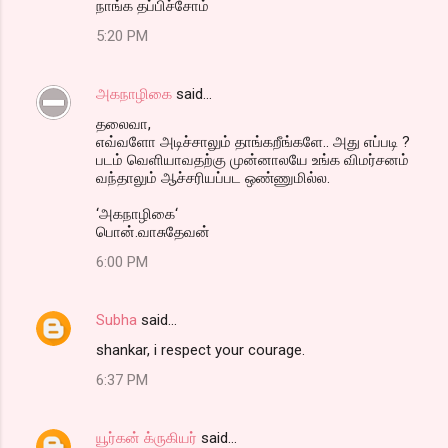
நாங்க தப்பிச்சோம்
5:20 PM
அகநாழிகை
said…
தலைவா,
எவ்வளோ அடிச்சாலும் தாங்கறீங்களே.. அது எப்படி ?
படம் வெளியாவதற்கு முன்னாலயே உங்க விமர்சனம்
வந்தாலும் ஆச்சரியப்பட ஒண்ணுமில்ல.
‘அகநாழிகை‘
பொன்.வாசுதேவன்
6:00 PM
Subha
said…
shankar, i respect your courage.
6:37 PM
யூர்கன் க்ருகியர்
said…