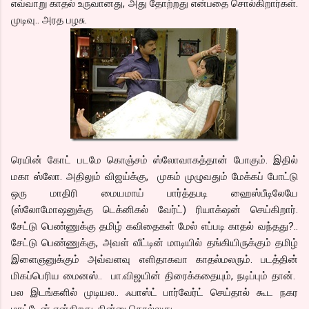
எவ்வாறு காதல் உருவானது, அது தோற்றது என்பதை சொல்கிறார்கள்.
முடிவு.. அரத பழசு.
ரெயின் கோட் படமே கொஞ்சம் ஸ்லோவாகத்தான் போகும். இதில்
மகா ஸ்லோ. அதிலும் விஜய்க்கு, முகம் முழுவதும் மேக்கப் போட்டு
ஒரு மாதிரி மையமாய் பார்த்தபடி ஹைஸ்பீடிலேயே
(ஸ்லோமோஷனுக்கு டெக்னிகல் வேர்ட்) ரியாக்‌ஷன் செய்கிறார்.
சேட்டு பெண்ணுக்கு தமிழ் கவிதைகள் மேல் எப்படி காதல் வந்தது?..
சேட்டு பெண்ணுக்கு, அவள் வீட்டின் மாடியில் தங்கியிருக்கும் தமிழ்
இளைஞனுக்கும் அவ்வளவு எளிதாகவா காதல்மலரும். படத்தின்
மிகப்பெரிய மைனஸ்.. பா.விஜயின் திரைக்கதையும், நடிப்பும் தான்.
பல இடங்களில் முடியல.. ஃபாஸ்ட் பார்வேர்ட் செய்தால் கூட நகர
மாட்டேன் என்கிறது. நின்னு கொல்லுது.