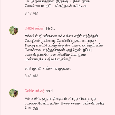
பாட்டு நல்லாத்தான் இருக்கு.. பரிசல். நீஙக்
சொன்னா மாதிரி பாக்கத்தான் சகிக்கல..
8:47 AM
Cable சங்கர்
said…
//கேபிள் ஜீ, உங்களை எவ்வளோ எதிர்பார்த்தேன்.
கொஞ்சம் முன்னாடி சொல்லியிருக்க கூடாதா?
நேத்து நைட்டு படத்துக்கு கிளம்புறவரைக்கும் உங்க
பிளாக்கை பார்த்துகொண்டிருந்தேன். இப்படி
பண்ணிடிங்களே தல. இனிமே கொஞ்சம்
முன்னாடியே பதிவபோடுங்க//
சாரி முரளீ.. என்னால முடியல..
8:48 AM
Cable சங்கர்
said…
//ம் ஹூம், ஒரு படத்தையும் உட்றது கிடையாது,
படத்தை போட்ட உடனே அதை கைமா பண்ணி பதிவு
போடறது.