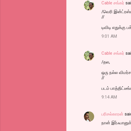
Cable சங்கர்
sa
/வெரி இன்ட்ரஸ்டி
//
டிவிடி எதுக்கு ப
9:01 AM
Cable சங்கர்
sa
/தல,
ஒரு நல்ல விமர்
//
படம் பாத்திட்ட
9:14 AM
பரிசல்காரன்
sai
நான் இர்ஃபானுக