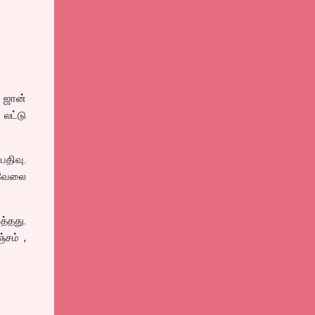
க ஜான்
லட்டு
பதிவு.
 வேலை
்தது.
்சம் ,