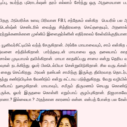
நடிப்பு, உயர்ந்த புரொடக்‌ஷன் தரம் எல்லாம் சேர்ந்து ஒரு அருமையான 
 பிறகு அமெரிக்க உளவு பிரிவான F.B.I, சந்தேகம் என்கிற பெயரில் பல 
டென்ஷ்ன் செண்டரில் வைத்து சித்திரவதை செய்ததையும், அதனா
 நூற்றுக்கணக்கான முஸ்லிம் இளைஞர்க்ளின் எதிர்காலம் கேள்விக்குறியான
க் யூனிவர்சிட்டியில் வந்த் சேருகிறான். அங்கே மாயாவையும், சாம் என்கிற
னை சந்திக்கிறான். பார்த்தவுடன் மாயாவை ஒரு தலையாய் காத
ொல்ல முடியாமல் தவிக்கிறான். மாயா காதலிப்பது சாமை என்று தெரிய வ
ுகள் நடக்கிற்து. ஓமர் பிலடெல்பியா சென்றுவிடுகிறான். சில வருடங்கள்
.I கைது செய்கிறது. அவன் நண்பன் சாமிற்கு இருக்கு தீவிரவாத தொடர
து கண்டுபிடிக்க வேண்டும் என்று கட்டாய படுத்துகிறது. வேறு வழியில
ாளீயாய் நுழைகிறான். மாயாவும், சமீரும் திருமணம் செயது கொண்ட
ுக்க, ஓமர் இருதலை கொள்ளி எறும்பாய் குழம்புகிறான். நிஜமாகவே 
ிறானா.? இல்லையா.? அதற்கான காரணம் என்ன. என்பத் போன்ற பல கேள்வ