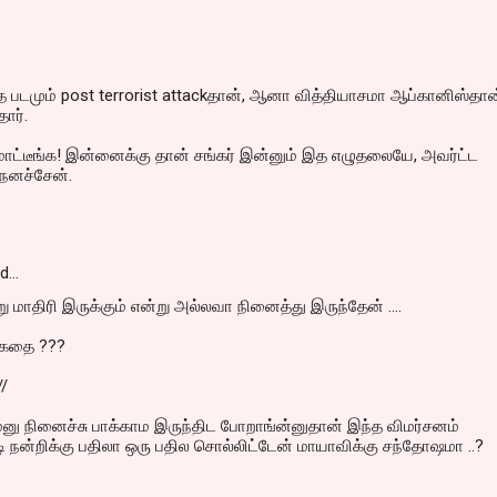
 படமும் post terrorist attackதான், ஆனா வித்தியாசமா ஆப்கானிஸ்தா
தார்.
ாட்டீங்க! இன்னைக்கு தான் சங்கர் இன்னும் இத எழுதலையே, அவர்ட்ட
ெனச்சேன்.
id…
 மாதிரி இருக்கும் என்று அல்லவா நினைத்து இருந்தேன் ....
 கதை ???
//
ம்னு நினைச்சு பாக்காம இருந்திட போறாங்ன்னுதான் இந்த விமர்சனம்
டி நன்றிக்கு பதிலா ஒரு பதில சொல்லிட்டேன் மாயாவிக்கு சந்தோஷமா ..?