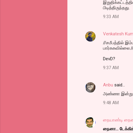
இறுதிக்கட்டத்
பிடித்திருந்தது.
9:33 AM
Venkatesh Kum
//சமீபத்தில் இ
பார்ககவில்லை./
DevD?
9:37 AM
Anbu
said…
அண்ணா இன்று சிர
9:48 AM
நையாண்டி நை
நைனா... டேக்கிங் 