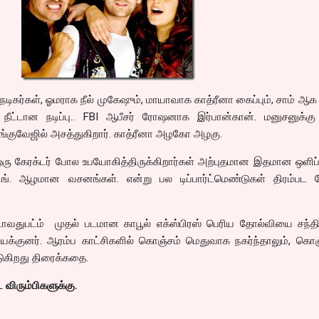
் நடிகர்கள், ஓமராக நீல் முகேஷும், மாயாவாக காத்ரீனா கைப்பும், சாம் ஆ
ீட்டான நடிப்பு.. FBI ஆபீசர் ரோஷனாக இர்பான்கான். மனுசனுக்கு 
ேங்குவேஜில் அசத்துகிறார். காத்ரீனா அழகோ அழகு.
ரு கேரக்டர் போல உபயோகித்திருக்கிறார்கள் அற்புதமான இதமான ஒளிப்
ஸிங். ஆழமான வசனங்கள். என்று பல டிப்பார்ட்மெண்டுகள் திரம்பட
வதுபட்ம் முதல் படமான காபூல் எக்ஸ்பிரஸ் பெரிய தோல்வியை சந்தித
் இயக்குனர். ஆரம்ப காட்சிகளில் கொஞ்சம் மெதுவாக நகர்ந்தாலும், கொஞ
டுகிறது திரைக்கதை.
 விரும்பிகளுக்கு.