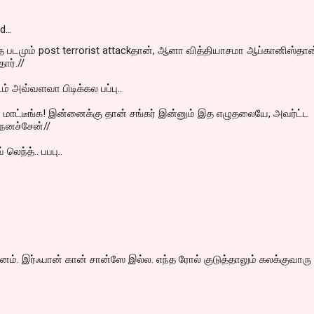
id…
 படமும் post terrorist attackதான், ஆனா வித்தியாசமா ஆப்கானிஸ்தா
தார்.//
் அவ்வளவா பிடிக்கல பப்பு..
 மாட்டீங்க! இன்னைக்கு தான் சங்கர் இன்னும் இத எழுதலையே, அவர்ட்ட
ெனச்சேன்//
லெந்த்.. பபபு..
சனம். இர்ஃபான் கான் சான்ஸே இல்ல. எந்த ரோல் குடுத்தாலும் கலக்குவாரு