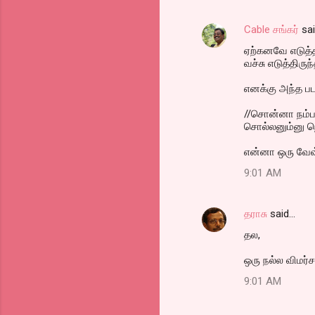
Cable சங்கர்
sa
ஏற்கனவே எடுத்த
வச்சு எடுத்திருந்
எனக்கு அந்த படம
//சொன்னா நம்ப
சொல்லனும்னு ந
என்னா ஒரு வேவ் 
9:01 AM
தராசு
said…
தல,
ஒரு நல்ல விமர்
9:01 AM