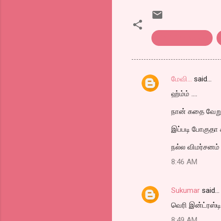
Hindi film review
மேவி...
said…
C
ஹ்ம்ம் ....
o
m
நான் கதை வேறு 
m
இப்படி போகுதா
e
நல்ல விமர்சனம்
n
8:46 AM
t
s
Sukumar
said…
வெரி இன்ட்ரஸ்டிங
8:49 AM