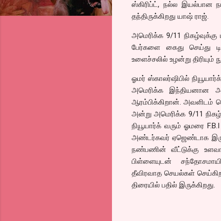
ஸ்கிரிப்ட், நல்ல இயல்பான 
தந்திருக்கிறது யாஷ் ராஜ்.
அமெரிக்க 9/11 நிகழ்வுக்கு
பேர்களை கைது செய்து டி
உளைச்சலில் உழன்று திரியும்
ஓமர் ஸ்காலர்ஷிபில் நியூயார்
அமெரிக்க இந்தியனான அவ
ஆரம்பிக்கிறான். அவளிடம் ச
அன்று அமெரிக்க 9/11 நிகழ்வ
நியூயார்க் வரும் ஓமரை F.B
அண்டர்கவர் ஏஜெண்டாக இருந்
நண்பணின் வீட்டுக்கு உளவ
பிள்ளையுடன் சந்தோசமாயிர
தீவிரவாத செயல்கள் செய்க
திரையில் பதில் இருக்கிறது.