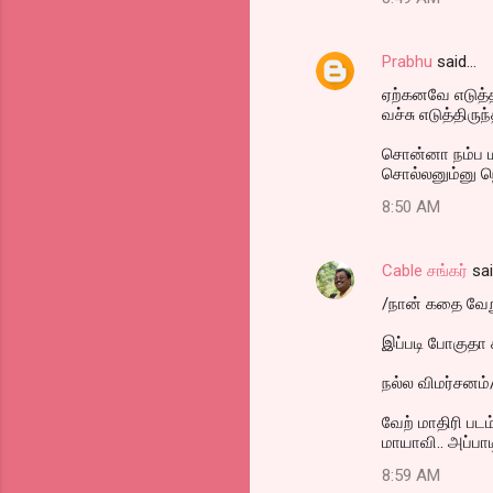
Prabhu
said…
ஏற்கனவே எடுத்த
வச்சு எடுத்திருந்
சொன்னா நம்ப ம
சொல்லனும்னு ந
8:50 AM
Cable சங்கர்
sa
/நான் கதை வேறு
இப்படி போகுதா
நல்ல விமர்சனம்
வேற் மாதிரி பட
மாயாவி.. அப்பா
8:59 AM