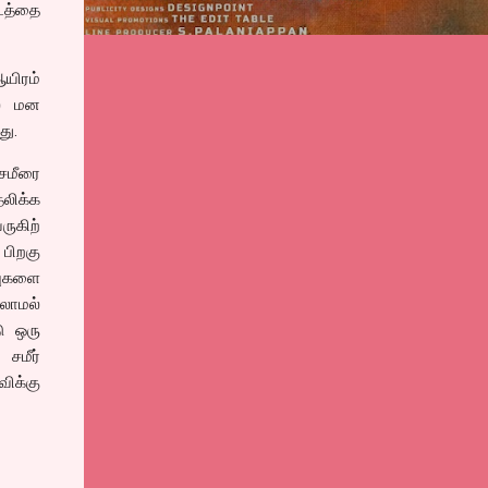
படத்தை
ஆயிரம்
ல் மன
து.
 சமீரை
லிக்க
ருகிற்
 பிறகு
்புகளை
்லாமல்
ு ஒரு
சமீர்
ிக்கு