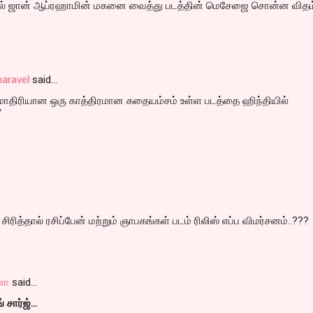
தில் ஜான் ஆப்ரஹாமின் மகனை வைத்து படத்தின் மெசேஜை சொன்ன விதம
aravel
said…
ம்மாதிரியான ஒரு காத்திரமான கதையம்சம் உள்ள படத்தை ஹிந்தியில்
/
ித்தால் ரசிப்பேன் மற்றும் ஞாபகங்கள் படம் ரிலிஸ் எப்ப விமர்சனம்..???
னா
said…
சார்ஜ்...