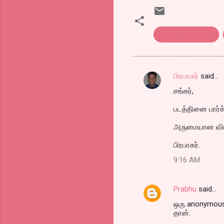
thiraivimarsanam
பிரபாகர்
said…
C
சங்கர்,
o
m
படத்தினை பார்க்
m
அருமையான விமர
e
பிரபாகர்.
n
9:16 AM
t
s
Prabhu
said…
ஒரு anonymous 
தான்.