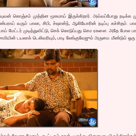
் யுவன் கொஞ்சம் முத்தின மூகமாய் இருக்கிறார். அவ்வப்போது நடிக்க ம
ண்பராய் வரும் பாலா, சிபி, ச்ஷான்ந், ஆகியோரின் நடிப்பு கச்சிதம். பால
ு போய் மேட்டர் முடித்துவிட்டு, செக் கொடுப்பது செம ரகளை. அதே போல பார
ாமியின் டயலாக் டெலிவரியும், பாடி லேங்குவேஜும் அருமை. மீண்டும் ஒர
்கள் கேமரா மேனும், எடிட்டரும் தான், புகுந்து விளையாடியிருக்கிறார்கள்