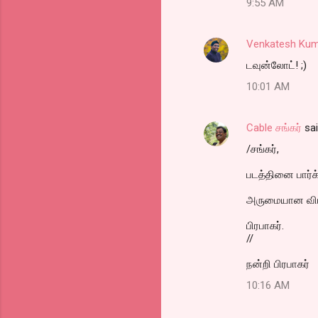
9:55 AM
Venkatesh Kum
டவுன்லோட்! ;)
10:01 AM
Cable சங்கர்
sa
/சங்கர்,
படத்தினை பார்க்
அருமையான விமர
பிரபாகர்.
//
நன்றி பிரபாகர்
10:16 AM