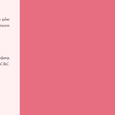
் நல்ல
்வளவாக
ுலத்தை
்ரேட்