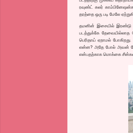
ரவுண்ட் கலர் காம்பினேஷன்க
தரத்தை ஒரு படி மேலே ஏற்று
தமனின் இசையில் இரண்டு ப
படத்துக்கே தேவையில்லாத க
பெரிதாய் ஏறாமல் போகிற
என்ன? அதே போல் அவன் மேல
என்பதற்காக மொக்கை சீன்க