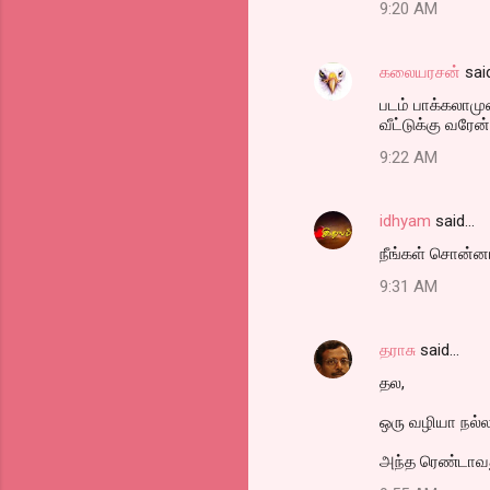
9:20 AM
கலையரசன்
sai
படம் பாக்கலாமுன்
வீட்டுக்கு வரேன்
9:22 AM
idhyam
said…
நீங்கள் சொன்னா
9:31 AM
தராசு
said…
தல,
ஒரு வழியா நல்ல ச
அந்த ரெண்டாவது