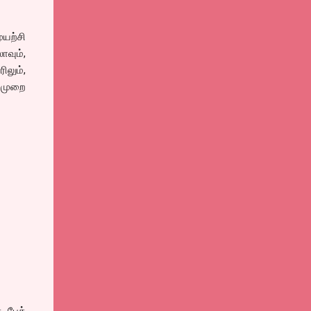
ுயற்சி
ாவும்,
ிலும்,
ு முறை
. பேக்