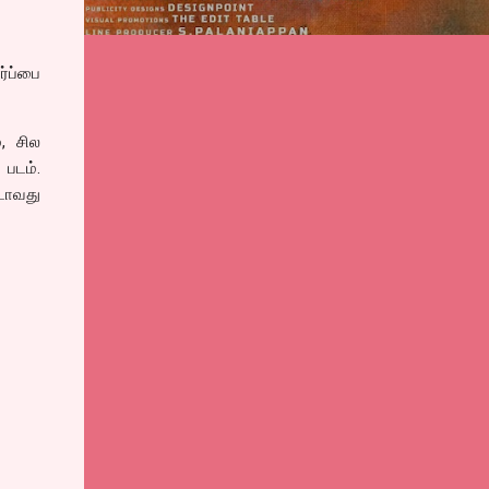
ர்ப்பை
், சில
 படம்.
டாவது