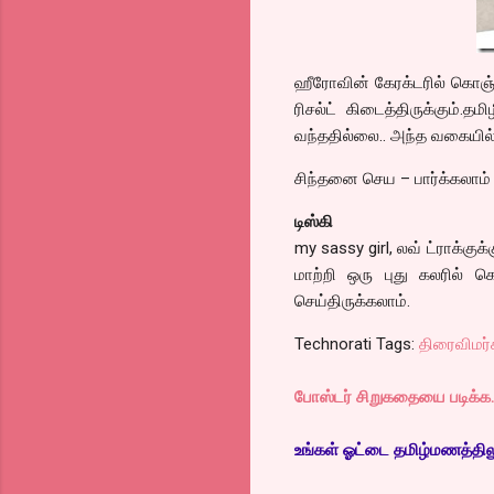
ஹீரோவின் கேரக்டரில் கொஞ்ச
ரிசல்ட் கிடைத்திருக்கும்.
வந்ததில்லை.. அந்த வகையில
சிந்தனை செய – பார்க்கலாம்
டிஸ்கி
my sassy girl, லவ் ட்ராக்கு
மாற்றி ஒரு புது கலரில் க
செய்திருக்கலாம்.
Technorati Tags:
திரைவிமர்
போஸ்டர் சிறுகதையை படிக்க..
உங்கள் ஓட்டை தமிழ்மணத்திலும்