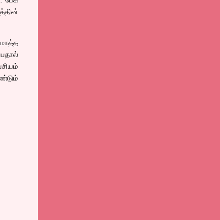
த்தின்
மொத்த
பதால்
சியம்
்டும்