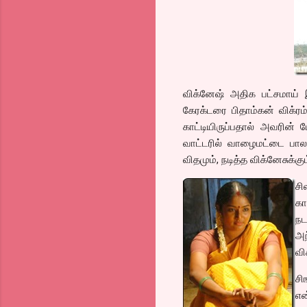
விக்னேஷ் அதிக பட்சமாய் 
கேரக்டரை பிதாம்கன் விக்ரம
காட்டியிருப்பதால் அவரின் 
வாட்டரில் வாழைமட்டை பாலத்
விதமும், நடித்த விக்னேசுக்கு
சி
கா
நட
அந
வி
சி
என