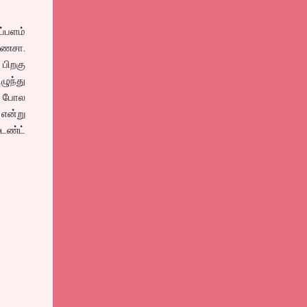
ப்பளம்
கணேசா.
பிறகு
ுந்து
ங் போல
 என்று
்டண்ட்