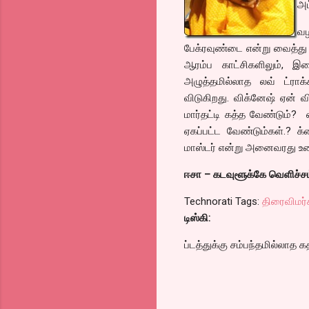
அட
வழ
பேக்ரவுண்டை என்று வைத்து 
ஆரம்ப காட்சிகளிலும்,
அழுத்தமில்லாத லவ் ட்ரா
விடுகிறது. விக்னேஷ் ஏன் வி
மார்தட்டி கத்த வேண்டும்? 
ஏகப்பட்ட வேண்டும்கள்.? க்
மாஸ்டர் என்று அனைவரது உழைப
ஈசா – கடவுளூக்கே வெளிச்சம
Technorati Tags:
திரைவிமர்
டிஸ்கி:
ப்டத்துக்கு சம்பந்தமில்லாத