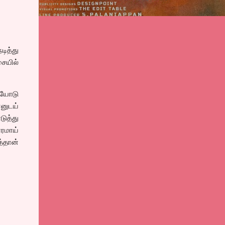
ித்து
சையில்
பியோடு
னுடய்
ுத்து
ரமாய்
்தான்