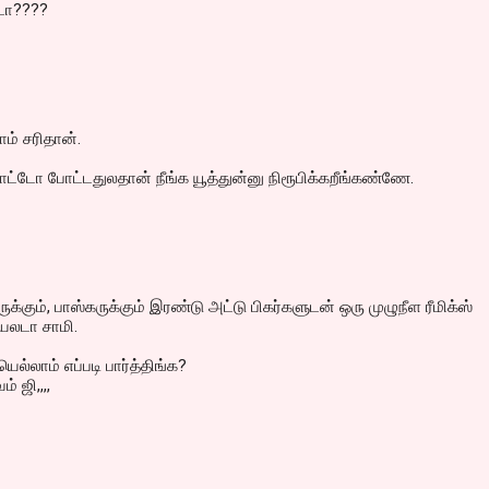
்டா????
ாம் சரிதான்.
்டோ போட்டதுலதான் நீங்க யூத்துன்னு நிரூபிக்கறீங்கண்ணே.
்கும், பாஸ்கருக்கும் இரண்டு அட்டு பிகர்களுடன் ஒரு முழுநீள ரீமிக்ஸ்
ியலடா சாமி.
்லாம் எப்படி பார்த்திங்க?
் ஜி,,,,