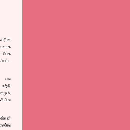
வரின்
்டானாக
் பேக்
ப்பட்ட
.. பல
சுற்றி
ரமும்,
சியில்
்கிறன்
இரண்டு