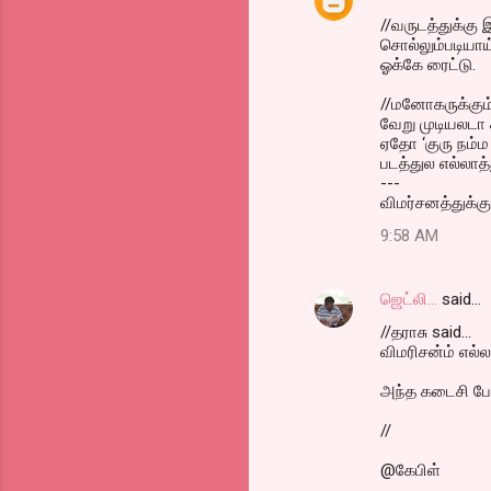
//வருடத்துக்கு
சொல்லும்படியாய்
ஓக்கே ரைட்டு.
//மனோகருக்கும்,
வேறு முடியலடா 
ஏதோ ‘குரு நம்ம 
படத்துல எல்லாத்
---
விமர்சனத்துக்க
9:58 AM
ஜெட்லி...
said…
//தராசு said...
விமரிசன்ம் எல்ல
அந்த கடைசி போட
//
@கேபிள்