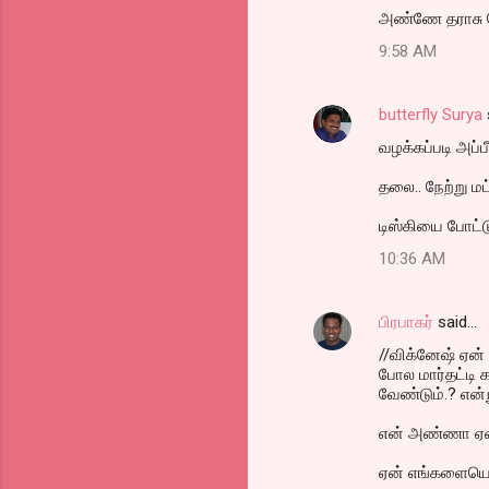
அண்ணே தராசு ச
9:58 AM
butterfly Surya
வழக்கப்படி அப்பீ
தலை.. நேற்று மட
டிஸ்கியை போட்டு
10:36 AM
பிரபாகர்
said…
//விக்னேஷ் ஏன் 
போல மார்தட்டி 
வேண்டும்.? என்ற
என் அண்ணா ஏன
ஏன் எங்களையெல்ல