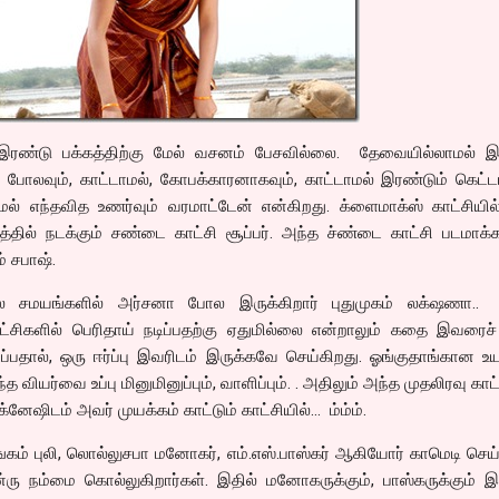
இரண்டு பக்கத்திற்கு மேல் வசனம் பேசவில்லை. தேவையில்லாமல் இ
் போலவும், காட்டாமல், கோபக்காரனாகவும், காட்டாமல் இரண்டும் கெட
மேல் எந்தவித உணர்வும் வரமாட்டேன் என்கிறது. க்ளைமாக்ஸ் காட்சியில
தில் நடக்கும் சண்டை காட்சி சூப்பர். அந்த ச்ண்டை காட்சி படமாக்க
ம் சபாஷ்.
ல சமயங்களில் அர்சனா போல இருக்கிறார் புதுமுகம் லக்‌ஷணா
ட்சிகளில் பெரிதாய் நடிப்பதற்கு ஏதுமில்லை என்றாலும் கதை இவரைச் 
ப்பதால், ஒரு ஈர்ப்பு இவரிடம் இருக்கவே செய்கிறது. ஓங்குதாங்கான உய
்த வியர்வை உப்பு மினுமினுப்பும், வாளிப்பும். . அதிலும் அந்த முதலிரவு காட்
க்னேஷிடம் அவர் முயக்கம் காட்டும் காட்சியில்… ம்ம்ம்.
ஙகம் புலி, லொல்லுசபா மனோகர், எம்.எஸ்.பாஸ்கர் ஆகியோர் காமெடி செய
்ரு நம்மை கொல்லுகிறார்கள். இதில் மனோகருக்கும், பாஸ்கருக்கும் 