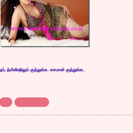
, த்மிலிஷிலும் குத்துங்க.. எசமான் குத்துங்க..
ஈசா
திரைவிமர்சனம்