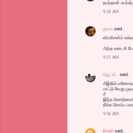
நாந்தான் ஃபர்ஷ
o
9:50 AM
m
m
தராசு
said…
e
விமரிசன்ம் எல்ல
n
t
அந்த கடைசி போட
s
9:51 AM
ஜெட்லி...
said…
//இதில் மனோகருக
பாட்டு வேறு முட
//
இந்த கொடுமையெல
நீங்க ரொம்ப பாவம
9:56 AM
Beski
said…