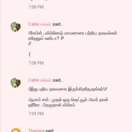
7:08 PM
Cable சங்கர்
said…
/கேபிள் , விக்னேஷ் மாமனாரை பற்றிய தகவல்கள்
ஏதேனும் உண்டா? :P
//
:(
7:08 PM
Cable சங்கர்
said…
/இது புதிய தகவலாக இருக்கிறதே,ஷங்கர்!//
ஆமாம் சார்.. முதல் ஒரு ஷெட்யூல் அவர் தான்
ஹீரோ.. பிறகுதான் விக்ரம்
7:09 PM
Thamira
said…