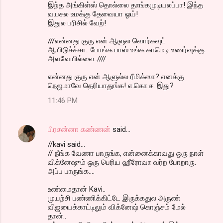
இந்த அங்கிள்ஸ் தொல்லை தாங்கமுடியலப்பா! இந்த
வயசுல உமக்கு தேவையா ஓய்!
இதுல பரிசில் வேற்!
///என்னது குரு என் ஆளுல வொர்கவுட்
ஆயிடுச்ச்சா.. போங்க பாஸ் உங்க காமெடி உணர்வுக்கு
அளவேயில்லை..////
என்னது குரு என் ஆளுல்ல ரீமிக்ஸா? எனக்கு
நெஜமாவே தெரியாதுங்க! எ.கொ.ச. இது?
11:46 PM
பிரசன்னா கண்ணன்
said…
//kavi said...
// நீங்க வேணா பாருங்க, என்னைக்காவது ஒரு நாள்
விக்னேஷும் ஒரு பெரிய ஹீரோவா வர்ற போறாரு.
அப்ப பாருங்க....
உண்மைதான் Kavi..
முயற்சி பண்ணிக்கிட்டே இருக்கதுல அருண்
விஜயைக்காட்டிலும் விக்னேஷ் கொஞ்சம் மேல்
தான்..