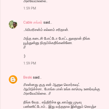
அளவேயில்லை..
1:59 PM
Cable சங்கர்
said…
../விமரிசன்ம் எல்லாம் சரிதான்.
அந்த கடைசி போட்டோ போட்டதுலதான் நீங்க
யூத்துன்னு நிரூபிக்கறீங்கண்ணே.
//
:)
1:59 PM
Beski
said…
//என்னது குரு என் ஆளுல வொர்கவுட்
ஆயிடுச்ச்சா.. போங்க பாஸ் உங்க காமெடி உணர்வுக்கு
அளவேயில்லை.. //
நீங்க வேற... எந்திரிச்சு ஓடலாம்னு முடிவு
பண்ணிட்டோம்... இது வந்ததால இன்னும் கொஞ்ச