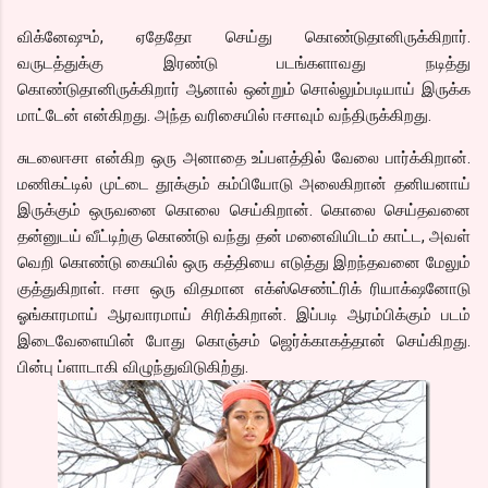
விக்னேஷும், ஏதேதோ செய்து கொண்டுதானிருக்கிறார்.
வருடத்துக்கு இரண்டு படங்களாவது நடித்து
கொண்டுதானிருக்கிறார் ஆனால் ஒன்றும் சொல்லும்படியாய் இருக்க
மாட்டேன் என்கிறது. அந்த வரிசையில் ஈசாவும் வந்திருக்கிறது.
சுடலைஈசா என்கிற ஒரு அனாதை உப்பளத்தில் வேலை பார்க்கிறான்.
மணிகட்டில் முட்டை தூக்கும் கம்பியோடு அலைகிறான் தனியனாய்
இருக்கும் ஒருவனை கொலை செய்கிறான். கொலை செய்தவனை
தன்னுடய் வீட்டிற்கு கொண்டு வந்து தன் மனைவியிடம் காட்ட, அவள்
வெறி கொண்டு கையில் ஒரு கத்தியை எடுத்து இறந்தவனை மேலும்
குத்துகிறாள். ஈசா ஒரு விதமான எக்ஸ்செண்ட்ரிக் ரியாக்‌ஷனோடு
ஓங்காரமாய் ஆரவாரமாய் சிரிக்கிறான். இப்படி ஆரம்பிக்கும் படம்
இடைவேளையின் போது கொஞ்சம் ஜெர்க்காகத்தான் செய்கிறது.
பின்பு ப்ளாடாகி விழுந்துவிடுகிற்து.