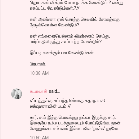
பிதாமகன் விக்ரம் போல நடக்க வேண்டும்.? என்று
ஏகப்பட்ட வேண்டும்கள்.?//
என் அண்ணா ஏன் சொந்த செலவில் சோகத்தை
தேடிக்கொள்ள வேண்டும்?
ஏன் எங்களையெல்லாம் விமர்சனம் செய்து,
பார்ப்பதிலிருந்து காப்பாற்ற வேண்டும்?
இப்படி எனக்கும் பல வேண்டும்கள்...
பிரபாகர்.
10:38 AM
க.பாலாசி
said…
//ப்டத்துக்கு சம்பந்தமில்லாத கதாநாயகி
லக்‌ஷணாவின் படம் //
சார், சார் இந்த பொண்ணு நல்லா இருக்கு சார்.
இதையே நம்ம படத்துலையும் போட்டுடுங்க. நான்
வேணும்னா சம்பளம் இல்லாமலே ’நடிச்சு‘ தரனே.
10:50 AM