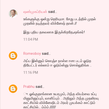
ஷண்முகப்ரியன்
said…
உங்களுக்கு ஒன்று தெரியுமா. சேது படத்தில் முதல்
முதலில் நடித்தவர் விக்னேஷ் தான்.//
இது புதிய தகவலாக இருக்கிறதே,ஷங்கர்!
11:04 PM
Romeoboy
said…
அப்ப இன்னும் கொஞ்ச நாள்ள ஈசா படம் ஓடுற
தியேட்டர் எல்லாம் ஈ ஓடும்ன்னு சொல்லுரிங்க ..
11:16 PM
Prabhu
said…
ு. ஓங்குதாங்கான உயரமும், அந்த வியர்வை உப்பு
மினுமினுப்பும், வாளிப்பும். . அதிலும் அந்த முதலிரவு
காட்சியில் விக்னேஷிடம் அவர் முயக்கம் காட்டும்
காட்சியில்… ம்ம்ம்.//////