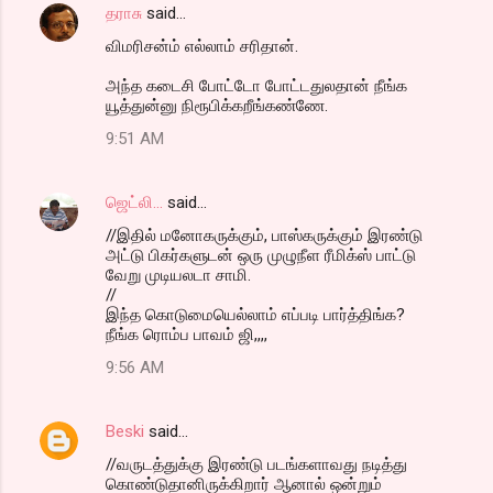
தராசு
said…
e
விமரிசன்ம் எல்லாம் சரிதான்.
n
t
அந்த கடைசி போட்டோ போட்டதுலதான் நீங்க
யூத்துன்னு நிரூபிக்கறீங்கண்ணே.
s
9:51 AM
ஜெட்லி...
said…
//இதில் மனோகருக்கும், பாஸ்கருக்கும் இரண்டு
அட்டு பிகர்களுடன் ஒரு முழுநீள ரீமிக்ஸ் பாட்டு
வேறு முடியலடா சாமி.
//
இந்த கொடுமையெல்லாம் எப்படி பார்த்திங்க?
நீங்க ரொம்ப பாவம் ஜி,,,,
9:56 AM
Beski
said…
//வருடத்துக்கு இரண்டு படங்களாவது நடித்து
கொண்டுதானிருக்கிறார் ஆனால் ஒன்றும்