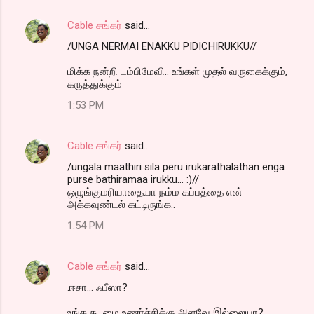
Cable சங்கர்
said…
/UNGA NERMAI ENAKKU PIDICHIRUKKU//
மிக்க நன்றி டம்பிமேவி.. உங்கள் முதல் வருகைக்கும்,
கருத்துக்கும்
1:53 PM
Cable சங்கர்
said…
/ungala maathiri sila peru irukarathalathan enga
purse bathiramaa irukku... :)//
ஒழுங்குமரியாதையா நம்ம கப்பத்தை என்
அக்கவுண்டல் கட்டிருங்க..
1:54 PM
Cable சங்கர்
said…
.ஈசா... ஃபீஸா?
உங்க கடமை உணர்ச்சிக்கு அளவே இல்லையா?