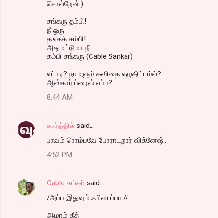
சொல்றேன்.)
சங்கரு தம்பி!
நீ ஒரு
தங்கக் கம்பி!
அதுமட்டுமா நீ
கம்பி சங்கரு (Cable Sankar)
எப்படி? நாமளும் கவிதை எழுதிட்டம்ல்?
ஆஸ்கார் ப்ரைஸ் எப்ப?
8:44 AM
கார்த்திக்
said…
பாவம் ரொம்பவே போராடறார் விக்னேஷ்..
4:52 PM
Cable சங்கர்
said…
/அப்ப இதுவும் ஃபிளாப்பா.//
ஆமாம் கீத்