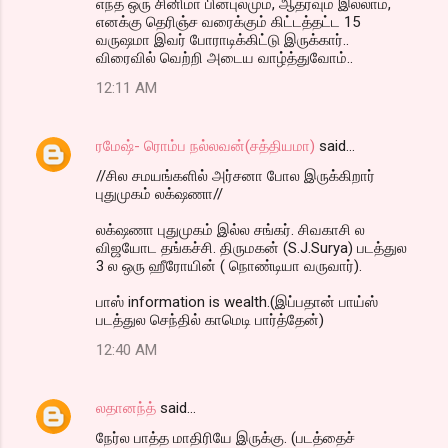
எந்த ஒரு சினிமா பின்புலமும், ஆதரவும் இல்லாம,
எனக்கு தெரிஞ்ச வரைக்கும் கிட்டத்தட்ட 15
வருஷமா இவர் போராடிக்கிட்டு இருக்கார்..
விரைவில் வெற்றி அடைய வாழ்த்துவோம்..
12:11 AM
ரமேஷ்- ரொம்ப நல்லவன்(சத்தியமா)
said…
//சில சமயங்களில் அர்சனா போல இருக்கிறார்
புதுமுகம் லக்‌ஷணா//
லக்‌ஷணா புதுமுகம் இல்ல சங்கர். சிவகாசி ல
விஜயோட தங்கச்சி. திருமகன் (S.J.Surya) படத்துல
3 ல ஒரு ஹீரோயின் ( நொண்டியா வருவார்).
பாஸ் information is wealth.(இப்பதான் பாய்ஸ்
படத்துல செந்தில் காமெடி பார்த்தேன்)
12:40 AM
லதானந்த்
said…
நேர்ல பாத்த மாதிரியே இருக்கு. (படத்தைச்