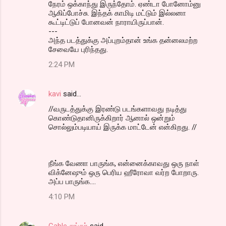
நேரம் ஒக்காந்து இருந்தோம். ஏண்டா போனோம்னு
ஆகிப்போச்சு. இந்தக் காமிடி மட்டும் இல்லனா
கூட்டிட்டுப் போனவன் நாராயிருப்பான்.
---
அந்த படத்துக்கு அப்புறம்தான் உங்க தன்னலமற்ற
சேவையே புரிந்தது.
2:24 PM
kavi
said…
//வருடத்துக்கு இரண்டு படங்களாவது நடித்து
கொண்டுதானிருக்கிறார் ஆனால் ஒன்றும்
சொல்லும்படியாய் இருக்க மாட்டேன் என்கிறது. //
நீங்க வேணா பாருங்க, என்னைக்காவது ஒரு நாள்
விக்னேஷும் ஒரு பெரிய ஹீரோவா வர்ற போறாரு.
அப்ப பாருங்க....
4:10 PM
Cable சங்கர்
said…