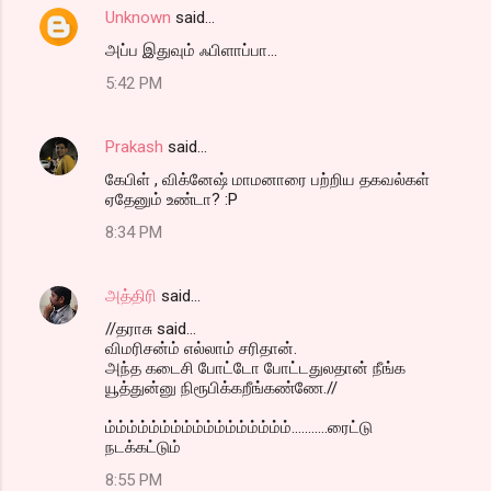
Unknown
said…
அப்ப இதுவும் ஃபிளாப்பா...
5:42 PM
Prakash
said…
கேபிள் , விக்னேஷ் மாமனாரை பற்றிய தகவல்கள்
ஏதேனும் உண்டா? :P
8:34 PM
அத்திரி
said…
//தராசு said...
விமரிசன்ம் எல்லாம் சரிதான்.
அந்த கடைசி போட்டோ போட்டதுலதான் நீங்க
யூத்துன்னு நிரூபிக்கறீங்கண்ணே.//
ம்ம்ம்ம்ம்ம்ம்ம்ம்ம்ம்ம்ம்ம்ம்ம்ம்...........ரைட்டு
நடக்கட்டும்
8:55 PM