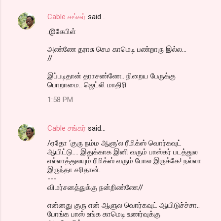
Cable சங்கர்
said…
.@கேபிள்
அண்ணே தராசு செம காமெடி பண்றாரு இல்ல...
//
இப்படிதான் தராசண்ணே.. நிறைய பேருக்கு
பொறாமை.. ஜெட்லி மாதிரி
1:58 PM
Cable சங்கர்
said…
/ஏதோ ‘குரு நம்ம ஆளு’ல ரீமிக்ஸ் வொர்கவுட்
ஆயிட்டு.... இதுக்காக இனி வரும் பாஸ்கர் படத்துல
எல்லாத்துலயும் ரீமிக்ஸ் வரும் போல இருக்கே! நல்லா
இருந்தா சரிதான்.
---
விமர்சனத்துக்கு நன்றிண்ணே//
என்னது குரு என் ஆளுல வொர்கவுட் ஆயிடுச்ச்சா..
போங்க பாஸ் உங்க காமெடி உணர்வுக்கு