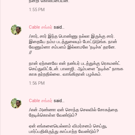
நன்றி கோலிப்பையன்.
1:55 PM
Cable சங்கர்
said…
/சார், சார் இந்த பொண்ணு நல்லா இருக்கு சார்.
இதையே நம்ம படத்துலையும் போட்டுடுங்க. நான்
வேணும்னா சம்பளம் இல்லாமலே ’நடிச்சு‘ தரனே.
//
நான் ஏற்கனவே என் நண்பர் படத்துக்கு ரெகமண்ட்
செய்துவிட்டேன். பாலாஜி.. ஆம்பளை “நடிக்க” நாஙக
காசு தர்றதில்லை.. வாங்கிதான் பழக்கம்.
1:56 PM
Cable சங்கர்
said…
/என் அண்ணா ஏன் சொந்த செலவில் சோகத்தை
தேடிக்கொள்ள வேண்டும்?
ஏன் எங்களையெல்லாம் விமர்சனம் செய்து,
பார்ப்பதிலிருந்து காப்பாற்ற வேண்டும்?