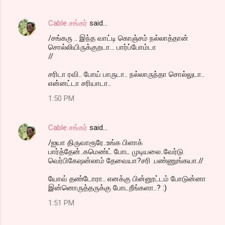
Cable சங்கர்
said…
/சங்கரு .. இந்த வாட்டி கொஞ்சம் நல்லாத்தான்
சொல்லியிருக்குறடா... பார்ப்போம்டா
//
சரிடா ரவி.. போய் பாருடா.. நல்லாருந்தா சொல்லுடா..
என்னட்டா சரியாடா..
1:50 PM
Cable சங்கர்
said…
/ஐயா திருவாரூரே..உங்க பிளாக்
பார்த்தேன்..கமெண்ட் போட முடியலை..வேர்டு
வெர்பிகேஷன்லாம் தேவையா?சரி .பண்ணுங்கயா.//
யோவ் தண்டோரா.. எனக்கு பின்னூட்டம் போடுன்னா
இன்னொருத்தருக்கு போடறீங்களா..? :)
1:51 PM