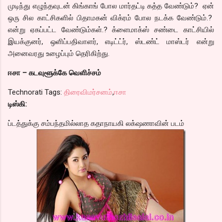
முடிந்து எழுந்தவுடன் கிங்காங் போல மார்தட்டி கத்த வேண்டும்? ஏன்
ஒரு சில காட்சிகளில் பிதாமகன் விக்ரம் போல நடக்க வேண்டும்.?
என்று ஏகப்பட்ட வேண்டும்கள்.? க்ளைமாக்ஸ் சண்டை காட்சியில்
இயக்குனர், ஒளிப்பதிவாளர், எடிட்ட்ர், ஸ்டண்ட் மாஸ்டர் என்று
அனைவரது உழைப்பும் தெரிகிற்து.
ஈசா – கடவுளூக்கே வெளிச்சம்
Technorati Tags:
திரைவிமர்சனம்
,
ஈசா
டிஸ்கி:
ப்டத்துக்கு சம்பந்தமில்லாத கதாநாயகி லக்‌ஷணாவின் படம்