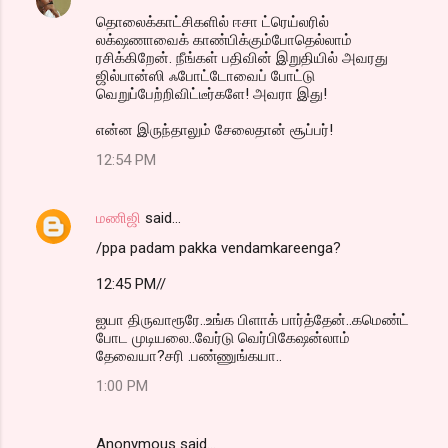
தொலைக்காட்சிகளில் ஈசா ட்ரெய்லரில்
லக்‌ஷணாவைக் காண்பிக்கும்போதெல்லாம்
ரசிக்கிறேன். நீங்கள் பதிவின் இறுதியில் அவரது
ஜில்பான்ஸி ஃபோட்டோவைப் போட்டு
வெறுப்பேற்றிவிட்டீர்களே! அவரா இது!
என்ன இருந்தாலும் சேலைதான் சூப்பர்!
12:54 PM
மணிஜி
said…
/ppa padam pakka vendamkareenga?
12:45 PM//
ஐயா திருவாரூரே..உங்க பிளாக் பார்த்தேன்..கமெண்ட்
போட முடியலை..வேர்டு வெர்பிகேஷன்லாம்
தேவையா?சரி .பண்ணுங்கயா..
1:00 PM
Anonymous said…