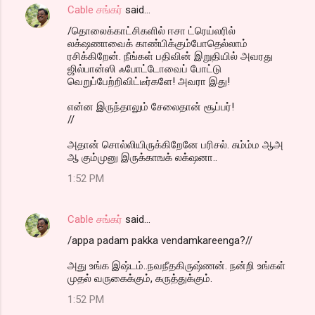
Cable சங்கர்
said…
/தொலைக்காட்சிகளில் ஈசா ட்ரெய்லரில்
லக்‌ஷணாவைக் காண்பிக்கும்போதெல்லாம்
ரசிக்கிறேன். நீங்கள் பதிவின் இறுதியில் அவரது
ஜில்பான்ஸி ஃபோட்டோவைப் போட்டு
வெறுப்பேற்றிவிட்டீர்களே! அவரா இது!
என்ன இருந்தாலும் சேலைதான் சூப்பர்!
//
அதான் சொல்லியிருக்கிறேனே பரிசல். சும்ம்ம ஆஅ
ஆ கும்முனு இருக்காஙக் லக்‌ஷனா..
1:52 PM
Cable சங்கர்
said…
/appa padam pakka vendamkareenga?//
அது உங்க இஷ்டம்..நவநீதகிருஷ்ணன். நன்றி உங்கள்
முதல் வருகைக்கும், கருத்துக்கும்.
1:52 PM