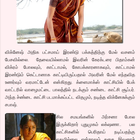
விக்னேஷ் அதிக பட்சமாய் இரண்டு பக்கத்திற்கு மேல் வசனம்
பேசவில்லை. தேவையில்லாமல் இவரின் கேரக்டரை பிதாம்கன்
விக்ரம் போலவும், காட்டாமல், கோபக்காரனாகவும், காட்டாமல்
இரண்டும் கெட்டானாக காட்டியிருப்பதால் அவரின் மேல் எந்தவித
உணர்வும் வரமாட்டேன் என்கிறது. க்ளைமாக்ஸ் காட்சியில் பேக்
வாட்டரில் வாழைமட்டை பாலத்தில் நடக்கும் சண்டை காட்சி சூப்பர்.
அந்த ச்ண்டை காட்சி படமாக்கப்பட்ட விதமும், நடித்த விக்னேசுக்கும்
சபாஷ்.
சி
ல சமயங்களில் அர்சனா போல
இருக்கிறார் புதுமுகம் லக்‌ஷணா.. பல
காட்சிகளில் பெரிதாய் நடிப்பதற்கு
ஏதுமில்லை என்றாலும் கதை இவரைச்