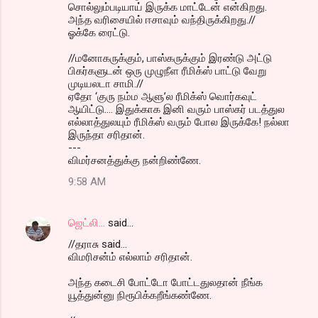
சொல்லும்படியாய் இருக்க மாட்டேன் என்கிறது.
அந்த வரிசையில் ஈசாவும் வந்திருக்கிறது.//
ஓக்கே ரைட்டு.
//மனோகருக்கும், பாஸ்கருக்கும் இரண்டு அட்டு
பிகர்களுடன் ஒரு முழுநீள ரீமிக்ஸ் பாட்டு வேறு
முடியலடா சாமி.//
ஏதோ ‘குரு நம்ம ஆளு’ல ரீமிக்ஸ் வொர்கவுட்
ஆயிட்டு.... இதுக்காக இனி வரும் பாஸ்கர் படத்துல
எல்லாத்துலயும் ரீமிக்ஸ் வரும் போல இருக்கே! நல்லா
இருந்தா சரிதான்.
---
விமர்சனத்துக்கு நன்றிண்ணே.
9:58 AM
ஜெட்லி...
said…
//தராசு said...
விமரிசன்ம் எல்லாம் சரிதான்.
அந்த கடைசி போட்டோ போட்டதுலதான் நீங்க
யூத்துன்னு நிரூபிக்கறீங்கண்ணே.