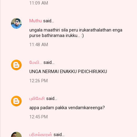
11:09 AM
Muthu
said…
ungala maathiri sila peru irukarathalathan enga
purse bathiramaa irukku... :)
11:48 AM
மேவி...
said…
UNGA NERMAI ENAKKU PIDICHIRUKKU
12:26 PM
புலிகேசி
said…
appa padam pakka vendamkareenga?
12:45 PM
பரிசல்காரன்
said…