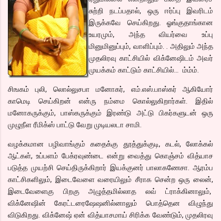
சுற்றி நடப்பதால், ஒரு ஈர்ப்பு இவரிடம்
இருக்கவே செய்கிறது. ஓங்குதாங்கான
உயரமும், அந்த வியர்வை உப்பு
மினுமினுப்பும், வாளிப்பும். . அதிலும் அந்த
முதலிரவு காட்சியில் விக்னேஷிடம் அவர்
முயக்கம் காட்டும் காட்சியில்… ம்ம்ம்.
சிஙகம் புலி, லொல்லுசபா மனோகர், எம்.எஸ்.பாஸ்கர் ஆகியோர்
காமெடி செய்கிறன் என்ரு நம்மை கொல்லுகிறார்கள். இதில்
மனோகருக்கும், பாஸ்கருக்கும் இரண்டு அட்டு பிகர்களுடன் ஒரு
முழுநீள ரீமிக்ஸ் பாட்டு வேறு முடியலடா சாமி.
வழக்கமான பழிவாங்கும் கதைக்கு தூத்துக்குடி, கடல், லோக்கல்
ஆட்கள், உப்பளம் பேக்ரவுண்டை என்று வைத்து கொஞ்சம் வித்யாச
படுத்த முயற்சி செய்திருக்கிறார் இயக்குனர் பாலாகணேசா. ஆரம்ப
காட்சிகளிலும், இடைவேளை வரையிலும் சீராக சென்ற ஒரு லைன்,
இடைவேளைகு பிறகு அழுத்தமில்லாத லவ் ட்ராக்கினாலும்,
விக்னேஷின் கேரட்டரைஷேஷனில்னாலும் பொத்தென விழுந்து
விடுகிறது. விக்னேஷ் ஏன் வித்யாசமாய் சிரிக்க வேண்டும், முதலிரவு