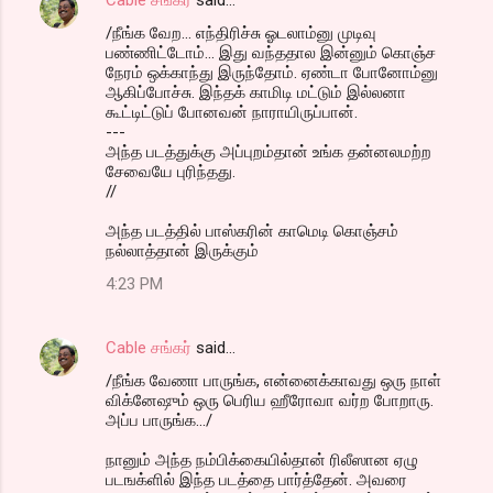
/நீங்க வேற... எந்திரிச்சு ஓடலாம்னு முடிவு
பண்ணிட்டோம்... இது வந்ததால இன்னும் கொஞ்ச
நேரம் ஒக்காந்து இருந்தோம். ஏண்டா போனோம்னு
ஆகிப்போச்சு. இந்தக் காமிடி மட்டும் இல்லனா
கூட்டிட்டுப் போனவன் நாராயிருப்பான்.
---
அந்த படத்துக்கு அப்புறம்தான் உங்க தன்னலமற்ற
சேவையே புரிந்தது.
//
அந்த படத்தில் பாஸ்கரின் காமெடி கொஞ்சம்
நல்லாத்தான் இருக்கும்
4:23 PM
Cable சங்கர்
said…
/நீங்க வேணா பாருங்க, என்னைக்காவது ஒரு நாள்
விக்னேஷும் ஒரு பெரிய ஹீரோவா வர்ற போறாரு.
அப்ப பாருங்க.../
நானும் அந்த நம்பிக்கையில்தான் ரிலீஸான ஏழு
படஙக்ளில் இந்த படத்தை பார்த்தேன். அவரை